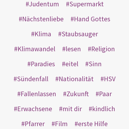
Judentum
Supermarkt
Nächstenliebe
Hand Gottes
Klima
Staubsauger
Klimawandel
lesen
Religion
Paradies
eitel
Sinn
Sündenfall
Nationalität
HSV
Fallenlassen
Zukunft
Paar
Erwachsene
mit dir
kindlich
Pfarrer
Film
erste Hilfe