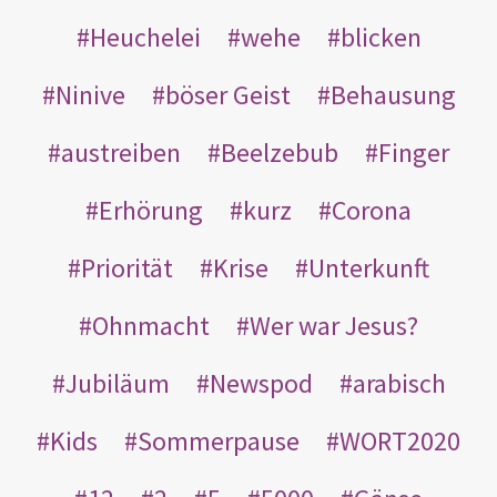
Heuchelei
wehe
blicken
Ninive
böser Geist
Behausung
austreiben
Beelzebub
Finger
Erhörung
kurz
Corona
Priorität
Krise
Unterkunft
Ohnmacht
Wer war Jesus?
Jubiläum
Newspod
arabisch
Kids
Sommerpause
WORT2020