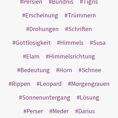
Persien
Bündnis
Tigris
Erscheinung
Trümmern
Drohungen
Schriften
Gottlosigkeit
Himmels
Susa
Elam
Himmelsrichtung
Bedeutung
Horn
Schnee
Rippen
Leopard
Morgengrauen
Sonnenuntergang
Lösung
Perser
Meder
Darius