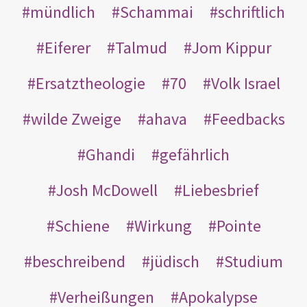
mündlich
Schammai
schriftlich
Eiferer
Talmud
Jom Kippur
Ersatztheologie
70
Volk Israel
wilde Zweige
ahava
Feedbacks
Ghandi
gefährlich
Josh McDowell
Liebesbrief
Schiene
Wirkung
Pointe
beschreibend
jüdisch
Studium
Verheißungen
Apokalypse