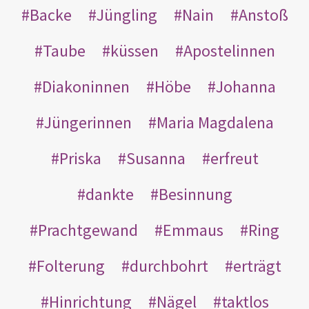
Backe
Jüngling
Nain
Anstoß
Taube
küssen
Apostelinnen
Diakoninnen
Höbe
Johanna
Jüngerinnen
Maria Magdalena
Priska
Susanna
erfreut
dankte
Besinnung
Prachtgewand
Emmaus
Ring
Folterung
durchbohrt
erträgt
Hinrichtung
Nägel
taktlos