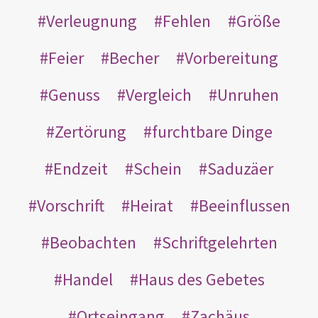
Verleugnung
Fehlen
Größe
Feier
Becher
Vorbereitung
Genuss
Vergleich
Unruhen
Zertörung
furchtbare Dinge
Endzeit
Schein
Saduzäer
Vorschrift
Heirat
Beeinflussen
Beobachten
Schriftgelehrten
Handel
Haus des Gebetes
Ortseingang
Zachäus