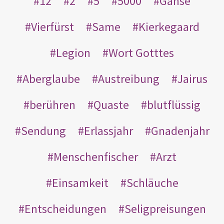
12
2
5
5000
Gänse
Vierfürst
Same
Kierkegaard
Legion
Wort Gotttes
Aberglaube
Austreibung
Jairus
berühren
Quaste
blutflüssig
Sendung
Erlassjahr
Gnadenjahr
Menschenfischer
Arzt
Einsamkeit
Schläuche
Entscheidungen
Seligpreisungen