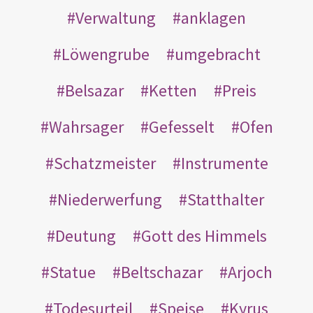
Verwaltung
anklagen
Löwengrube
umgebracht
Belsazar
Ketten
Preis
Wahrsager
Gefesselt
Ofen
Schatzmeister
Instrumente
Niederwerfung
Statthalter
Deutung
Gott des Himmels
Statue
Beltschazar
Arjoch
Todesurteil
Speise
Kyrus