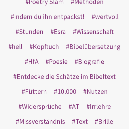
Poetry Slam
Methoden
indem du ihn entpackst!
wertvoll
Stunden
Esra
Wissenschaft
hell
Kopftuch
Bibelübersetzung
HfA
Poesie
Biografie
Entdecke die Schätze im Bibeltext
Füttern
10.000
Nutzen
Widersprüche
AT
Irrlehre
Missverständnis
Text
Brille