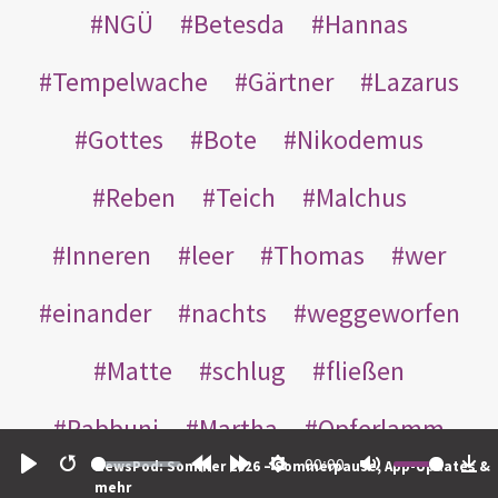
NGÜ
Betesda
Hannas
Tempelwache
Gärtner
Lazarus
Gottes
Bote
Nikodemus
Reben
Teich
Malchus
Inneren
leer
Thomas
wer
einander
nachts
weggeworfen
Matte
schlug
fließen
Rabbuni
Martha
Opferlamm
00:00
NewsPod: Sommer 2026 – Sommerpause, App-Updates &
gewaschen
gegeben
jüdischen
Play
Restart
Rewind
Forward
Settings
Mute
Do
mehr