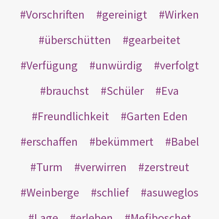
Vorschriften
gereinigt
Wirken
überschütten
gearbeitet
Verfügung
unwürdig
verfolgt
brauchst
Schüler
Eva
Freundlichkeit
Garten Eden
erschaffen
bekümmert
Babel
Turm
verwirren
zerstreut
Weinberge
schlief
asuweglos
Lage
erleben
Mefiboschet