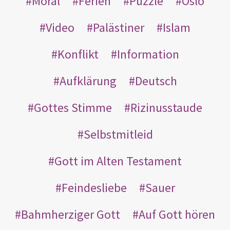
Moral
Ferien
Puzzle
Oslo
Video
Palästiner
Islam
Konflikt
Information
Aufklärung
Deutsch
Gottes Stimme
Rizinusstaude
Selbstmitleid
Gott im Alten Testament
Feindesliebe
Sauer
Bahmherziger Gott
Auf Gott hören