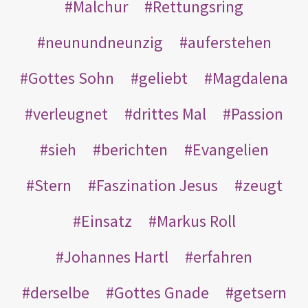
Malchur
Rettungsring
neunundneunzig
auferstehen
Gottes Sohn
geliebt
Magdalena
verleugnet
drittes Mal
Passion
sieh
berichten
Evangelien
Stern
Faszination Jesus
zeugt
Einsatz
Markus Roll
Johannes Hartl
erfahren
derselbe
Gottes Gnade
getsern