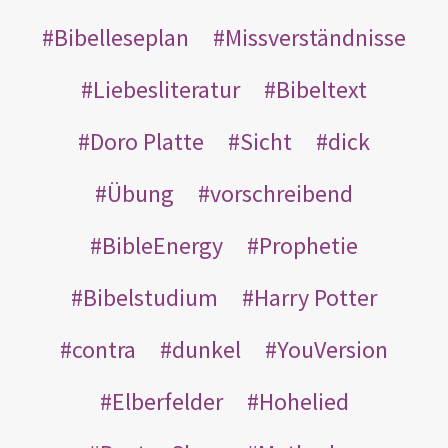
Bibelleseplan
Missverständnisse
Liebesliteratur
Bibeltext
Doro Platte
Sicht
dick
Übung
vorschreibend
BibleEnergy
Prophetie
Bibelstudium
Harry Potter
contra
dunkel
YouVersion
Elberfelder
Hohelied