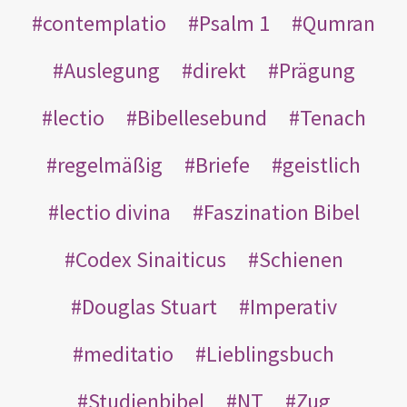
contemplatio
Psalm 1
Qumran
Auslegung
direkt
Prägung
lectio
Bibellesebund
Tenach
regelmäßig
Briefe
geistlich
lectio divina
Faszination Bibel
Codex Sinaiticus
Schienen
Douglas Stuart
Imperativ
meditatio
Lieblingsbuch
Studienbibel
NT
Zug