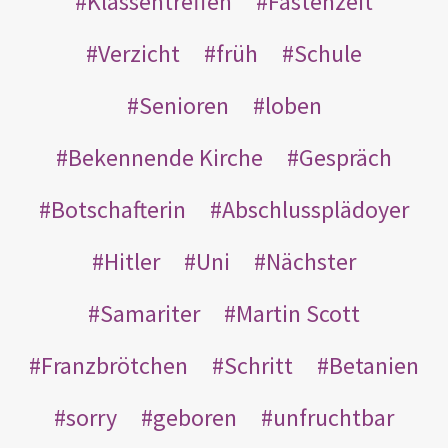
Klassentreffen
Fastenzeit
Verzicht
früh
Schule
Senioren
loben
Bekennende Kirche
Gespräch
Botschafterin
Abschlussplädoyer
Hitler
Uni
Nächster
Samariter
Martin Scott
Franzbrötchen
Schritt
Betanien
sorry
geboren
unfruchtbar