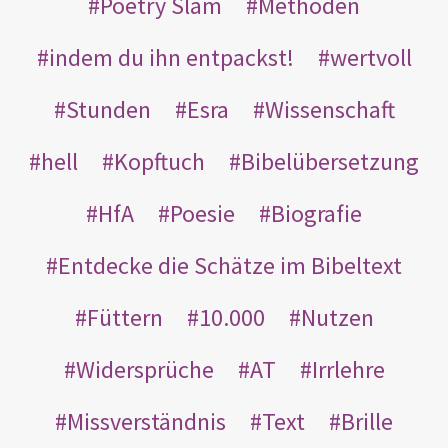
Poetry Slam
Methoden
indem du ihn entpackst!
wertvoll
Stunden
Esra
Wissenschaft
hell
Kopftuch
Bibelübersetzung
HfA
Poesie
Biografie
Entdecke die Schätze im Bibeltext
Füttern
10.000
Nutzen
Widersprüche
AT
Irrlehre
Missverständnis
Text
Brille