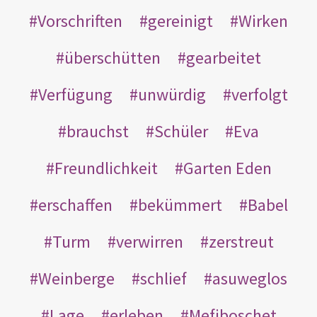
Vorschriften
gereinigt
Wirken
überschütten
gearbeitet
Verfügung
unwürdig
verfolgt
brauchst
Schüler
Eva
Freundlichkeit
Garten Eden
erschaffen
bekümmert
Babel
Turm
verwirren
zerstreut
Weinberge
schlief
asuweglos
Lage
erleben
Mefiboschet