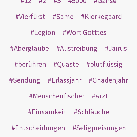
12
2
5
5000
Gänse
Vierfürst
Same
Kierkegaard
Legion
Wort Gotttes
Aberglaube
Austreibung
Jairus
berühren
Quaste
blutflüssig
Sendung
Erlassjahr
Gnadenjahr
Menschenfischer
Arzt
Einsamkeit
Schläuche
Entscheidungen
Seligpreisungen