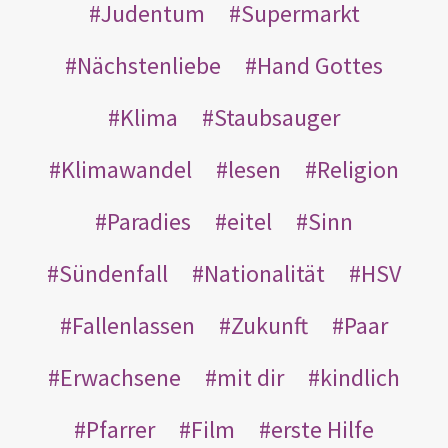
Judentum
Supermarkt
Nächstenliebe
Hand Gottes
Klima
Staubsauger
Klimawandel
lesen
Religion
Paradies
eitel
Sinn
Sündenfall
Nationalität
HSV
Fallenlassen
Zukunft
Paar
Erwachsene
mit dir
kindlich
Pfarrer
Film
erste Hilfe