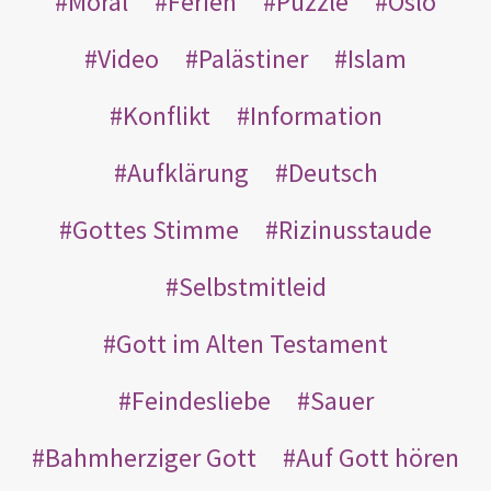
Moral
Ferien
Puzzle
Oslo
Video
Palästiner
Islam
Konflikt
Information
Aufklärung
Deutsch
Gottes Stimme
Rizinusstaude
Selbstmitleid
Gott im Alten Testament
Feindesliebe
Sauer
Bahmherziger Gott
Auf Gott hören