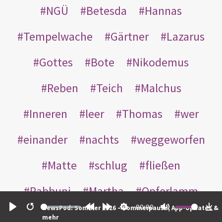
NGÜ
Betesda
Hannas
Tempelwache
Gärtner
Lazarus
Gottes
Bote
Nikodemus
Reben
Teich
Malchus
Inneren
leer
Thomas
wer
einander
nachts
weggeworfen
Matte
schlug
fließen
Rabbuni
Martha
Opferlamm
00:00
NewsPod: Sommer 2026 – Sommerpause, App-Updates &
gewaschen
gegeben
jüdischen
Play
Restart
Rewind
Forward
Settings
Mute
Do
mehr