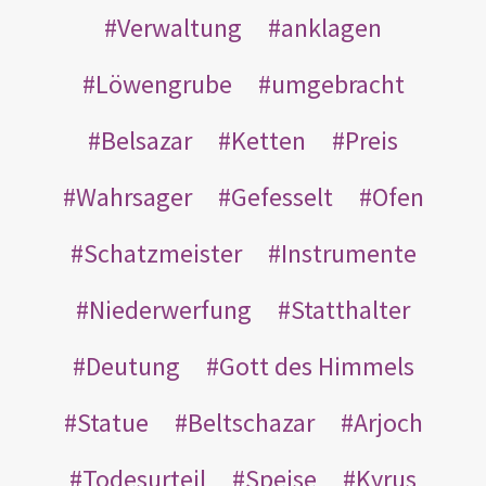
Verwaltung
anklagen
Löwengrube
umgebracht
Belsazar
Ketten
Preis
Wahrsager
Gefesselt
Ofen
Schatzmeister
Instrumente
Niederwerfung
Statthalter
Deutung
Gott des Himmels
Statue
Beltschazar
Arjoch
Todesurteil
Speise
Kyrus