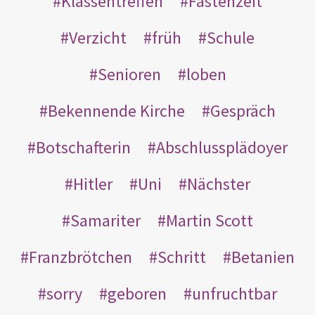
Klassentreffen
Fastenzeit
Verzicht
früh
Schule
Senioren
loben
Bekennende Kirche
Gespräch
Botschafterin
Abschlussplädoyer
Hitler
Uni
Nächster
Samariter
Martin Scott
Franzbrötchen
Schritt
Betanien
sorry
geboren
unfruchtbar