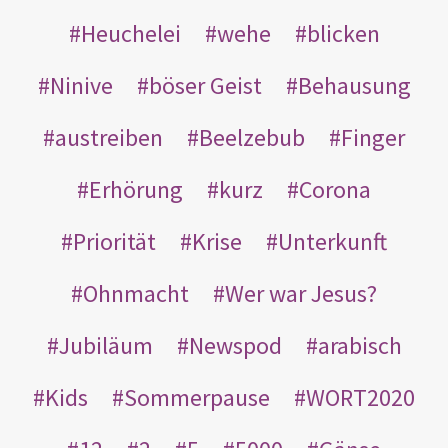
Heuchelei
wehe
blicken
Ninive
böser Geist
Behausung
austreiben
Beelzebub
Finger
Erhörung
kurz
Corona
Priorität
Krise
Unterkunft
Ohnmacht
Wer war Jesus?
Jubiläum
Newspod
arabisch
Kids
Sommerpause
WORT2020