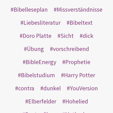
Bibelleseplan
Missverständnisse
Liebesliteratur
Bibeltext
Doro Platte
Sicht
dick
Übung
vorschreibend
BibleEnergy
Prophetie
Bibelstudium
Harry Potter
contra
dunkel
YouVersion
Elberfelder
Hohelied