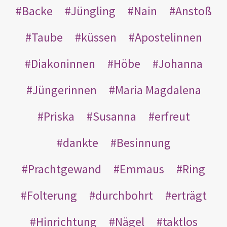
Backe
Jüngling
Nain
Anstoß
Taube
küssen
Apostelinnen
Diakoninnen
Höbe
Johanna
Jüngerinnen
Maria Magdalena
Priska
Susanna
erfreut
dankte
Besinnung
Prachtgewand
Emmaus
Ring
Folterung
durchbohrt
erträgt
Hinrichtung
Nägel
taktlos