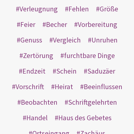
Verleugnung
Fehlen
Größe
Feier
Becher
Vorbereitung
Genuss
Vergleich
Unruhen
Zertörung
furchtbare Dinge
Endzeit
Schein
Saduzäer
Vorschrift
Heirat
Beeinflussen
Beobachten
Schriftgelehrten
Handel
Haus des Gebetes
Ortseingang
Zachäus