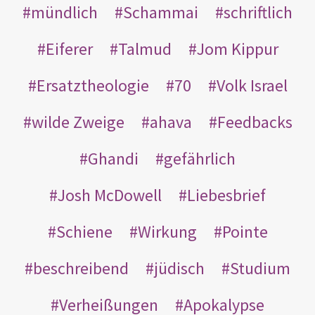
mündlich
Schammai
schriftlich
Eiferer
Talmud
Jom Kippur
Ersatztheologie
70
Volk Israel
wilde Zweige
ahava
Feedbacks
Ghandi
gefährlich
Josh McDowell
Liebesbrief
Schiene
Wirkung
Pointe
beschreibend
jüdisch
Studium
Verheißungen
Apokalypse