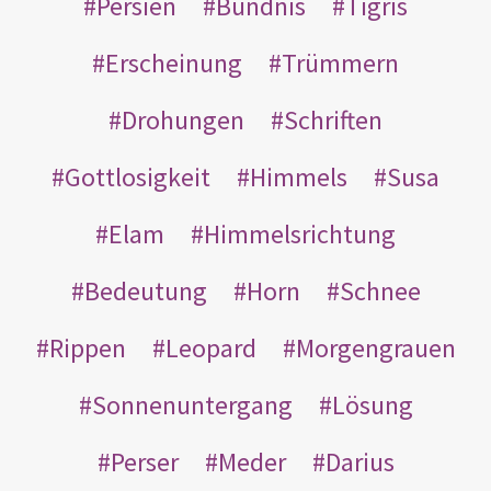
Persien
Bündnis
Tigris
Erscheinung
Trümmern
Drohungen
Schriften
Gottlosigkeit
Himmels
Susa
Elam
Himmelsrichtung
Bedeutung
Horn
Schnee
Rippen
Leopard
Morgengrauen
Sonnenuntergang
Lösung
Perser
Meder
Darius