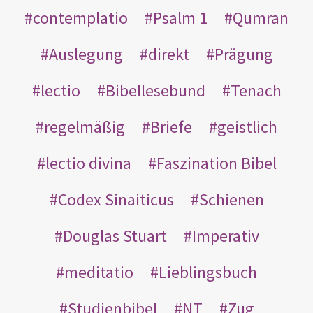
contemplatio
Psalm 1
Qumran
Auslegung
direkt
Prägung
lectio
Bibellesebund
Tenach
regelmäßig
Briefe
geistlich
lectio divina
Faszination Bibel
Codex Sinaiticus
Schienen
Douglas Stuart
Imperativ
meditatio
Lieblingsbuch
Studienbibel
NT
Zug