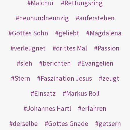
Malchur
Rettungsring
neunundneunzig
auferstehen
Gottes Sohn
geliebt
Magdalena
verleugnet
drittes Mal
Passion
sieh
berichten
Evangelien
Stern
Faszination Jesus
zeugt
Einsatz
Markus Roll
Johannes Hartl
erfahren
derselbe
Gottes Gnade
getsern