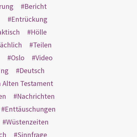
rung
Bericht
s
Entrückung
aktisch
Hölle
ächlich
Teilen
Oslo
Video
ung
Deutsch
m Alten Testament
en
Nachrichten
Enttäuschungen
Wüstenzeiten
ach
Sinnfrage