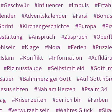
Geschwür
Influencer
Impuls
Erfah
lender
Adventskalender
Farsi
Bonu
Sprint
Kirchengeschichte
Europa
Pr
estaltung
Anspruch
Zuspruch
Oberfl
hlsein
Klage
Moral
Ferien
Puzzle
Islam
Konflikt
Information
Aufklär
Rizinusstaude
Selbstmitleid
Gott i
Sauer
Bahmherziger Gott
Auf Gott hör
Jesus sitzen
Nah am Herzen
Psalm 34
rag
Krisenzeiten
der ich bin
Farben
t
Verwurzelt sein
Wahres Glück
Sir