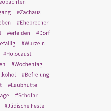
eobachten
gang
Zachäus
eben
Ehebrecher
l
erleiden
Dorf
efällig
Wurzeln
Holocaust
en
Wochentag
lkohol
Befreiung
t
Laubhütte
tage
Schofar
Jüdische Feste