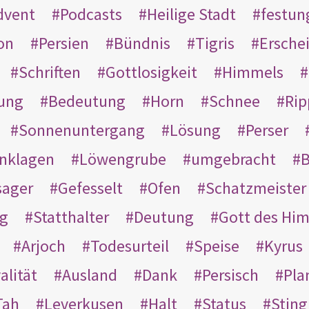
dvent
Podcasts
Heilige Stadt
festun
on
Persien
Bündnis
Tigris
Ersche
Schriften
Gottlosigkeit
Himmels
ung
Bedeutung
Horn
Schnee
Rip
Sonnenuntergang
Lösung
Perser
nklagen
Löwengrube
umgebracht
B
ager
Gefesselt
Ofen
Schatzmeister
g
Statthalter
Deutung
Gott des Hi
Arjoch
Todesurteil
Speise
Kyrus
alität
Ausland
Dank
Persisch
Pla
Tah
Leverkusen
Halt
Status
Sting