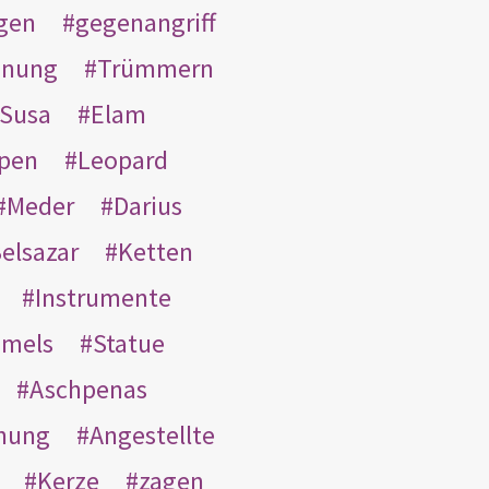
gen
gegenangriff
inung
Trümmern
Susa
Elam
pen
Leopard
Meder
Darius
elsazar
Ketten
Instrumente
mmels
Statue
Aschpenas
nung
Angestellte
Kerze
zagen