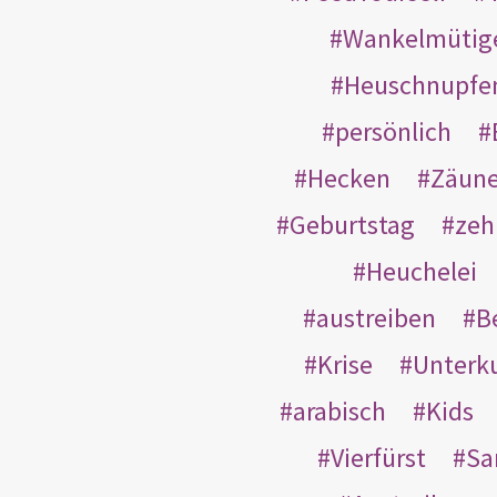
Wankelmütig
Heuschnupfe
persönlich
Hecken
Zäun
Geburtstag
zeh
Heuchelei
austreiben
B
Krise
Unterk
arabisch
Kids
Vierfürst
S