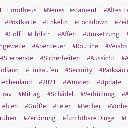
1. Timotheus
Neues Testament
Altes 
Postkarte
Enkelin
Lockdown
Zei
Golf
Ehrlich
Affen
Umsetzung
ngeweile
Abenteuer
Routine
Verab
Sterbende
Sicherheiten
Aussicht
A
olland
Einkaufen
Security
Parksäul
riechenland
2021
Wunden
Update
Grav
Mittag
Schädel
Verhüllung
Ä
Fehlen
Größe
Feier
Becher
Vorbe
ruhen
Zertörung
furchtbare Dinge
E