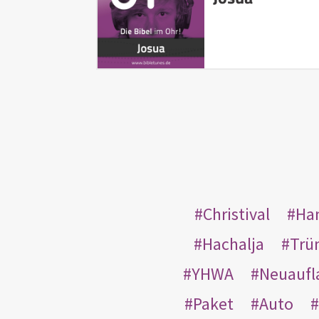
Christival
Ha
Hachalja
Trü
YHWA
Neuaufl
Paket
Auto