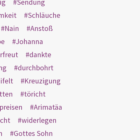
ig
Sendung
mkeit
Schläuche
Nain
Anstoß
be
Johanna
rfreut
dankte
ng
durchbohrt
ifelt
Kreuzigung
tten
töricht
preisen
Arimatäa
cht
widerlegen
n
Gottes Sohn