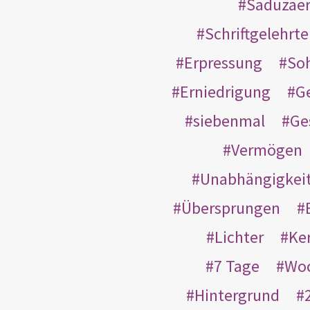
Saduzäe
Schriftgelehrt
Erpressung
So
Erniedrigung
G
siebenmal
Ge
Vermögen
Unabhängigkei
Übersprungen
Lichter
Ke
7 Tage
Wo
Hintergrund