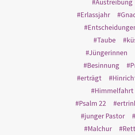
Austreibung
Erlassjahr
Gnad
Entscheidunge
Taube
kü
Jüngerinnen
Besinnung
P
erträgt
Hinric
Himmelfahrt
Psalm 22
ertri
junger Pastor
Malchur
Ret