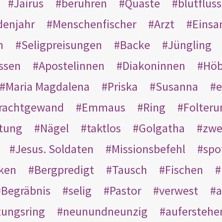
Jairus
berühren
Quaste
blutflüss
enjahr
Menschenfischer
Arzt
Einsa
n
Seligpreisungen
Backe
Jüngling
ssen
Apostelinnen
Diakoninnen
Hö
Maria Magdalena
Priska
Susanna
e
rachtgewand
Emmaus
Ring
Folteru
htung
Nägel
taktlos
Golgatha
zwe
Jesus. Soldaten
Missionsbefehl
spo
nken
Bergpredigt
Tausch
Fischen
Begräbnis
selig
Pastor
verwest
a
tungsring
neunundneunzig
auferstehe