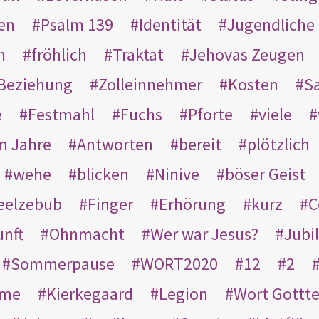
en
Psalm 139
Identität
Jugendliche
n
fröhlich
Traktat
Jehovas Zeugen
Beziehung
Zolleinnehmer
Kosten
Sa
e
Festmahl
Fuchs
Pforte
viele
n Jahre
Antworten
bereit
plötzlich
wehe
blicken
Ninive
böser Geist
eelzebub
Finger
Erhörung
kurz
C
unft
Ohnmacht
Wer war Jesus?
Jubi
Sommerpause
WORT2020
12
2
ame
Kierkegaard
Legion
Wort Gottt