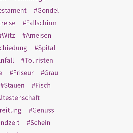
Testament
Gondel
treise
Fallschirm
Witz
Ameisen
schiedung
Spital
nfall
Touristen
e
Friseur
Grau
Stauen
Fisch
ltestenschaft
reitung
Genuss
ndzeit
Schein