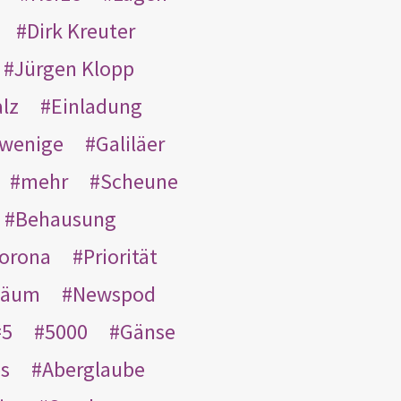
Dirk Kreuter
Jürgen Klopp
lz
Einladung
wenige
Galiläer
mehr
Scheune
Behausung
orona
Priorität
läum
Newspod
5
5000
Gänse
es
Aberglaube