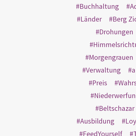
Buchhaltung
A
Länder
Berg Zi
Drohungen
Himmelsricht
Morgengrauen
Verwaltung
a
Preis
Wahrs
Niederwerfun
Beltschazar
Ausbildung
Loy
FeedYourself