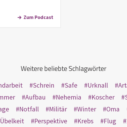
Zum Podcast
Weitere beliebte Schlagwörter
ndarbeit
Schrein
Safe
Urknall
Ar
mmer
Aufbau
Nehemia
Koscher
age
Notfall
Militär
Winter
Oma
Übelkeit
Perspektive
Krebs
Flug