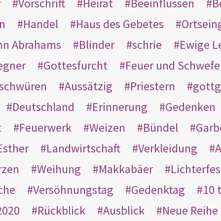
r
Vorschrift
Heirat
Beeinflussen
B
en
Handel
Haus des Gebetes
Ortsein
hn Abrahams
Blinder
schrie
Ewige L
egner
Gottesfurcht
Feuer und Schwefe
schwüren
Aussätzig
Priestern
gottg
Deutschland
Erinnerung
Gedenken
t
Feuerwerk
Weizen
Bündel
Garb
Esther
Landwirtschaft
Verkleidung
A
rzen
Weihung
Makkabäer
Lichterfes
che
Versöhnungstag
Gedenktag
10 
2020
Rückblick
Ausblick
Neue Reihe