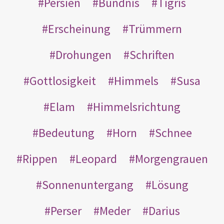
Persien
Bündnis
Tigris
Erscheinung
Trümmern
Drohungen
Schriften
Gottlosigkeit
Himmels
Susa
Elam
Himmelsrichtung
Bedeutung
Horn
Schnee
Rippen
Leopard
Morgengrauen
Sonnenuntergang
Lösung
Perser
Meder
Darius