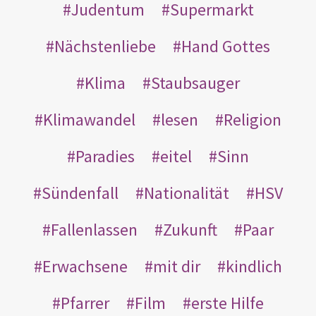
Judentum
Supermarkt
Nächstenliebe
Hand Gottes
Klima
Staubsauger
Klimawandel
lesen
Religion
Paradies
eitel
Sinn
Sündenfall
Nationalität
HSV
Fallenlassen
Zukunft
Paar
Erwachsene
mit dir
kindlich
Pfarrer
Film
erste Hilfe