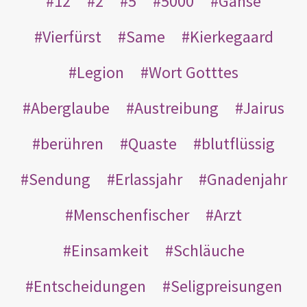
12
2
5
5000
Gänse
Vierfürst
Same
Kierkegaard
Legion
Wort Gotttes
Aberglaube
Austreibung
Jairus
berühren
Quaste
blutflüssig
Sendung
Erlassjahr
Gnadenjahr
Menschenfischer
Arzt
Einsamkeit
Schläuche
Entscheidungen
Seligpreisungen