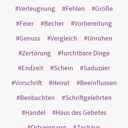
Verleugnung
Fehlen
Größe
Feier
Becher
Vorbereitung
Genuss
Vergleich
Unruhen
Zertörung
furchtbare Dinge
Endzeit
Schein
Saduzäer
Vorschrift
Heirat
Beeinflussen
Beobachten
Schriftgelehrten
Handel
Haus des Gebetes
Ortseingang
Zachäus