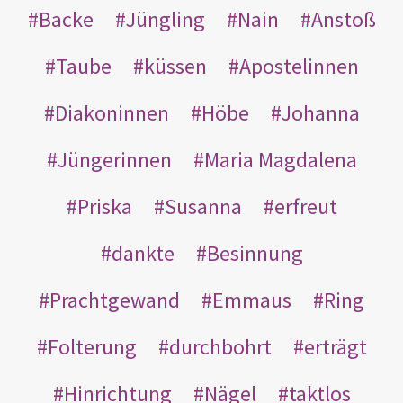
Backe
Jüngling
Nain
Anstoß
Taube
küssen
Apostelinnen
Diakoninnen
Höbe
Johanna
Jüngerinnen
Maria Magdalena
Priska
Susanna
erfreut
dankte
Besinnung
Prachtgewand
Emmaus
Ring
Folterung
durchbohrt
erträgt
Hinrichtung
Nägel
taktlos