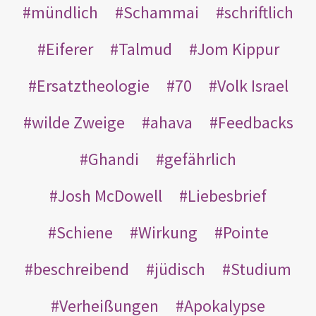
mündlich
Schammai
schriftlich
Eiferer
Talmud
Jom Kippur
Ersatztheologie
70
Volk Israel
wilde Zweige
ahava
Feedbacks
Ghandi
gefährlich
Josh McDowell
Liebesbrief
Schiene
Wirkung
Pointe
beschreibend
jüdisch
Studium
Verheißungen
Apokalypse