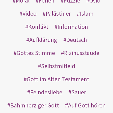
Moral
Ferien
Puzzle
Oslo
Video
Palästiner
Islam
Konflikt
Information
Aufklärung
Deutsch
Gottes Stimme
Rizinusstaude
Selbstmitleid
Gott im Alten Testament
Feindesliebe
Sauer
Bahmherziger Gott
Auf Gott hören