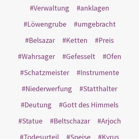
Verwaltung
anklagen
Löwengrube
umgebracht
Belsazar
Ketten
Preis
Wahrsager
Gefesselt
Ofen
Schatzmeister
Instrumente
Niederwerfung
Statthalter
Deutung
Gott des Himmels
Statue
Beltschazar
Arjoch
Todesurteil
Speise
Kyrus