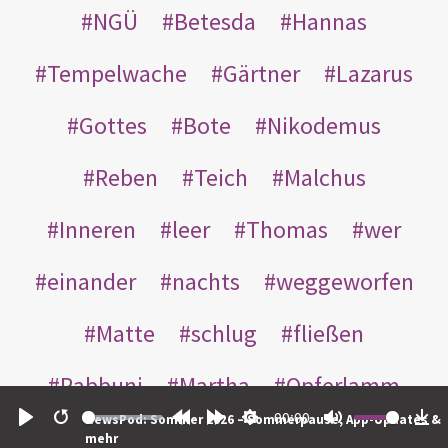
NGÜ
Betesda
Hannas
Tempelwache
Gärtner
Lazarus
Gottes
Bote
Nikodemus
Reben
Teich
Malchus
Inneren
leer
Thomas
wer
einander
nachts
weggeworfen
Matte
schlug
fließen
Rabbuni
Martha
Opferlamm
00:00
NewsPod: Sommer 2026 – Sommerpause, App-Updates &
gewaschen
gegeben
jüdischen
Play
Restart
Rewind
Forward
Settings
Mute
Do
mehr