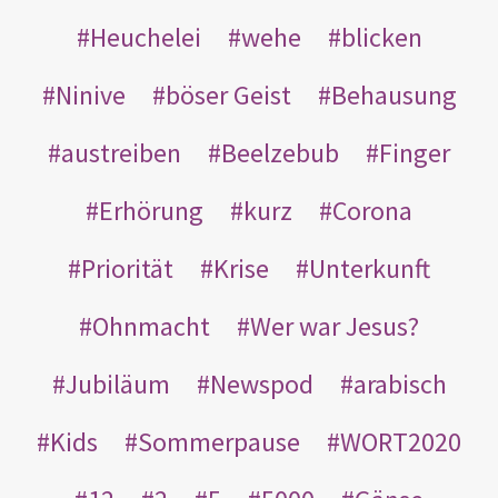
Heuchelei
wehe
blicken
Ninive
böser Geist
Behausung
austreiben
Beelzebub
Finger
Erhörung
kurz
Corona
Priorität
Krise
Unterkunft
Ohnmacht
Wer war Jesus?
Jubiläum
Newspod
arabisch
Kids
Sommerpause
WORT2020