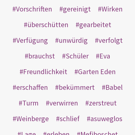
Vorschriften
gereinigt
Wirken
überschütten
gearbeitet
Verfügung
unwürdig
verfolgt
brauchst
Schüler
Eva
Freundlichkeit
Garten Eden
erschaffen
bekümmert
Babel
Turm
verwirren
zerstreut
Weinberge
schlief
asuweglos
Lage
erleben
Mefiboschet