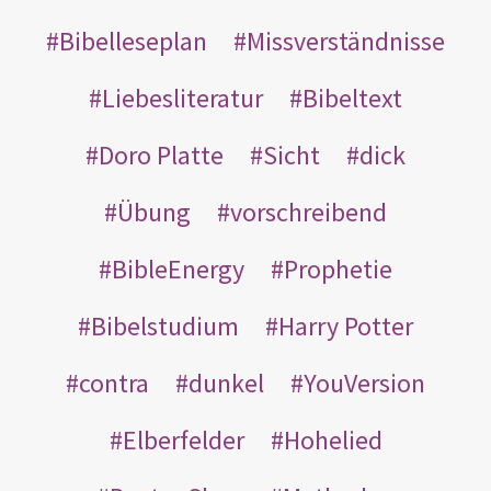
Bibelleseplan
Missverständnisse
Liebesliteratur
Bibeltext
Doro Platte
Sicht
dick
Übung
vorschreibend
BibleEnergy
Prophetie
Bibelstudium
Harry Potter
contra
dunkel
YouVersion
Elberfelder
Hohelied