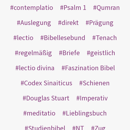
contemplatio
Psalm 1
Qumran
Auslegung
direkt
Prägung
lectio
Bibellesebund
Tenach
regelmäßig
Briefe
geistlich
lectio divina
Faszination Bibel
Codex Sinaiticus
Schienen
Douglas Stuart
Imperativ
meditatio
Lieblingsbuch
Studienbibel
NT
Zug