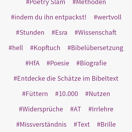
Poetry Slam
Methoden
indem du ihn entpackst!
wertvoll
Stunden
Esra
Wissenschaft
hell
Kopftuch
Bibelübersetzung
HfA
Poesie
Biografie
Entdecke die Schätze im Bibeltext
Füttern
10.000
Nutzen
Widersprüche
AT
Irrlehre
Missverständnis
Text
Brille