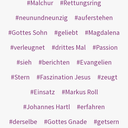
Malchur
Rettungsring
neunundneunzig
auferstehen
Gottes Sohn
geliebt
Magdalena
verleugnet
drittes Mal
Passion
sieh
berichten
Evangelien
Stern
Faszination Jesus
zeugt
Einsatz
Markus Roll
Johannes Hartl
erfahren
derselbe
Gottes Gnade
getsern