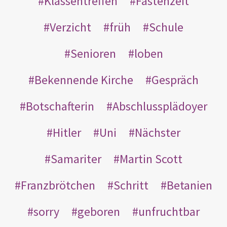
Klassentreffen
Fastenzeit
Verzicht
früh
Schule
Senioren
loben
Bekennende Kirche
Gespräch
Botschafterin
Abschlussplädoyer
Hitler
Uni
Nächster
Samariter
Martin Scott
Franzbrötchen
Schritt
Betanien
sorry
geboren
unfruchtbar