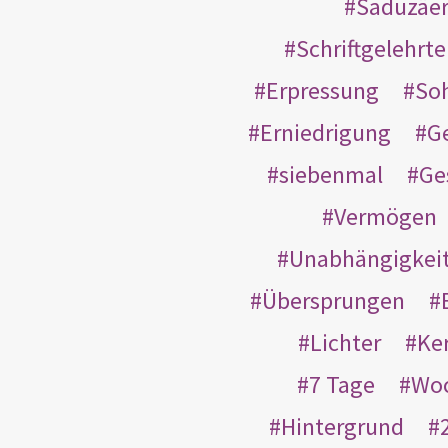
Saduzäe
Schriftgelehrt
Erpressung
So
Erniedrigung
G
siebenmal
Ge
Vermögen
Unabhängigkei
Übersprungen
Lichter
Ke
7 Tage
Wo
Hintergrund