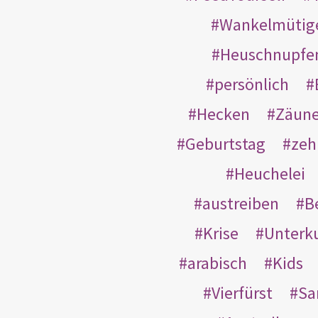
Wankelmütig
Heuschnupfe
persönlich
Hecken
Zäun
Geburtstag
zeh
Heuchelei
austreiben
B
Krise
Unterk
arabisch
Kids
Vierfürst
S