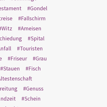
Testament
Gondel
treise
Fallschirm
Witz
Ameisen
schiedung
Spital
nfall
Touristen
e
Friseur
Grau
Stauen
Fisch
ltestenschaft
reitung
Genuss
ndzeit
Schein