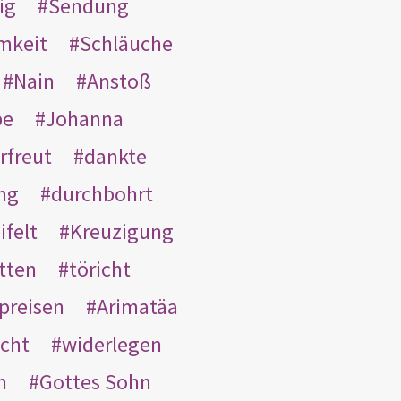
ig
Sendung
mkeit
Schläuche
Nain
Anstoß
be
Johanna
rfreut
dankte
ng
durchbohrt
ifelt
Kreuzigung
tten
töricht
preisen
Arimatäa
cht
widerlegen
n
Gottes Sohn