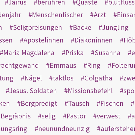
Jairus
berühren
Quaste
blutflüss
enjahr
Menschenfischer
Arzt
Einsa
n
Seligpreisungen
Backe
Jüngling
ssen
Apostelinnen
Diakoninnen
Hö
Maria Magdalena
Priska
Susanna
e
rachtgewand
Emmaus
Ring
Folteru
htung
Nägel
taktlos
Golgatha
zwe
Jesus. Soldaten
Missionsbefehl
spo
nken
Bergpredigt
Tausch
Fischen
Begräbnis
selig
Pastor
verwest
a
tungsring
neunundneunzig
auferstehe