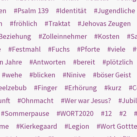
en
Psalm 139
Identität
Jugendliche
n
fröhlich
Traktat
Jehovas Zeugen
Beziehung
Zolleinnehmer
Kosten
Sa
e
Festmahl
Fuchs
Pforte
viele
n Jahre
Antworten
bereit
plötzlich
wehe
blicken
Ninive
böser Geist
eelzebub
Finger
Erhörung
kurz
C
unft
Ohnmacht
Wer war Jesus?
Jubi
Sommerpause
WORT2020
12
2
ame
Kierkegaard
Legion
Wort Gottt