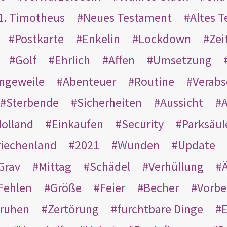
1. Timotheus
Neues Testament
Altes 
Postkarte
Enkelin
Lockdown
Zei
Golf
Ehrlich
Affen
Umsetzung
ngeweile
Abenteuer
Routine
Verab
Sterbende
Sicherheiten
Aussicht
A
olland
Einkaufen
Security
Parksäul
riechenland
2021
Wunden
Update
Grav
Mittag
Schädel
Verhüllung
Ä
Fehlen
Größe
Feier
Becher
Vorbe
ruhen
Zertörung
furchtbare Dinge
E