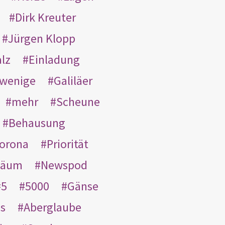
Dirk Kreuter
Jürgen Klopp
lz
Einladung
wenige
Galiläer
mehr
Scheune
Behausung
orona
Priorität
läum
Newspod
5
5000
Gänse
es
Aberglaube