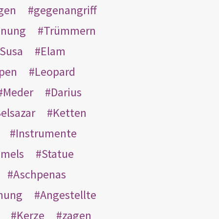
gen
gegenangriff
inung
Trümmern
Susa
Elam
pen
Leopard
Meder
Darius
elsazar
Ketten
Instrumente
mmels
Statue
Aschpenas
nung
Angestellte
Kerze
zagen