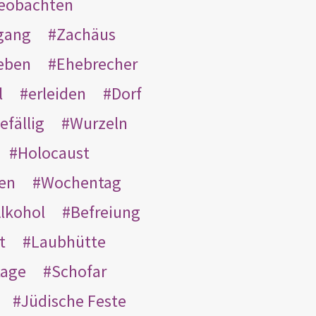
eobachten
gang
Zachäus
eben
Ehebrecher
l
erleiden
Dorf
efällig
Wurzeln
Holocaust
en
Wochentag
lkohol
Befreiung
t
Laubhütte
tage
Schofar
Jüdische Feste