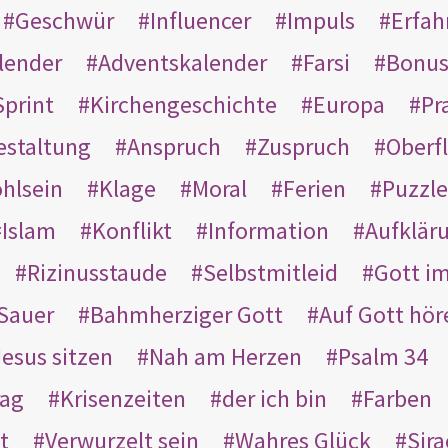
Geschwür
Influencer
Impuls
Erfah
lender
Adventskalender
Farsi
Bonu
Sprint
Kirchengeschichte
Europa
Pr
estaltung
Anspruch
Zuspruch
Oberfl
hlsein
Klage
Moral
Ferien
Puzzle
Islam
Konflikt
Information
Aufklär
Rizinusstaude
Selbstmitleid
Gott i
Sauer
Bahmherziger Gott
Auf Gott hör
Jesus sitzen
Nah am Herzen
Psalm 34
rag
Krisenzeiten
der ich bin
Farben
t
Verwurzelt sein
Wahres Glück
Sir