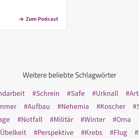
Zum Podcast
Weitere beliebte Schlagwörter
ndarbeit
Schrein
Safe
Urknall
Ar
mmer
Aufbau
Nehemia
Koscher
age
Notfall
Militär
Winter
Oma
Übelkeit
Perspektive
Krebs
Flug