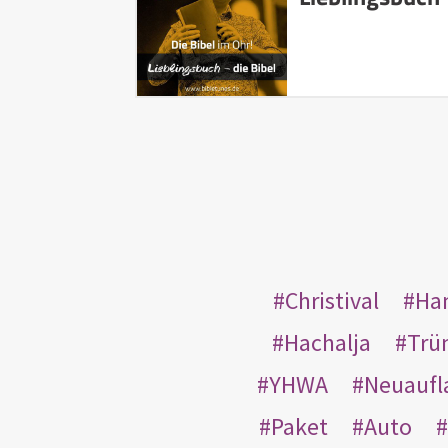
Christival
Ha
Hachalja
Trü
YHWA
Neuaufl
Paket
Auto