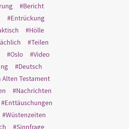
rung
Bericht
s
Entrückung
aktisch
Hölle
ächlich
Teilen
Oslo
Video
ung
Deutsch
m Alten Testament
en
Nachrichten
Enttäuschungen
Wüstenzeiten
ach
Sinnfrage