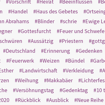
r
Vorschrift
Heirat
Beeinflussen
B
en
Handel
Haus des Gebetes
Ortsein
hn Abrahams
Blinder
schrie
Ewige L
egner
Gottesfurcht
Feuer und Schwefe
schwüren
Aussätzig
Priestern
gottg
Deutschland
Erinnerung
Gedenken
t
Feuerwerk
Weizen
Bündel
Garb
Esther
Landwirtschaft
Verkleidung
A
rzen
Weihung
Makkabäer
Lichterfes
che
Versöhnungstag
Gedenktag
10 
2020
Rückblick
Ausblick
Neue Reihe