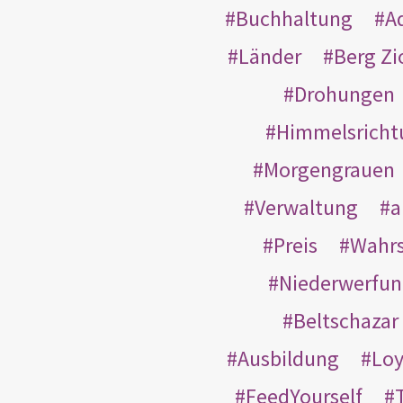
Buchhaltung
A
Länder
Berg Zi
Drohungen
Himmelsricht
Morgengrauen
Verwaltung
a
Preis
Wahrs
Niederwerfun
Beltschazar
Ausbildung
Loy
FeedYourself