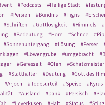
dvent
Podcasts
Heilige Stadt
festun
on
Persien
Bündnis
Tigris
Ersche
Schriften
Gottlosigkeit
Himmels
ung
Bedeutung
Horn
Schnee
Rip
Sonnenuntergang
Lösung
Perser
nklagen
Löwengrube
umgebracht
B
ager
Gefesselt
Ofen
Schatzmeister
g
Statthalter
Deutung
Gott des Hi
Arjoch
Todesurteil
Speise
Kyrus
alität
Ausland
Dank
Persisch
Pla
Tah
Leverkusen
Halt
Status
Sting