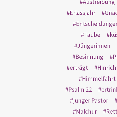
Austreibung
Erlassjahr
Gnad
Entscheidunge
Taube
kü
Jüngerinnen
Besinnung
P
erträgt
Hinric
Himmelfahrt
Psalm 22
ertri
junger Pastor
Malchur
Ret