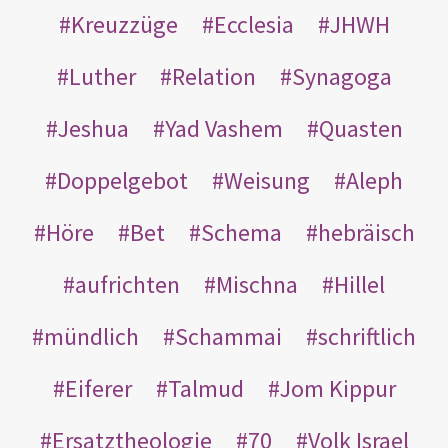
Kreuzzüge
Ecclesia
JHWH
Luther
Relation
Synagoga
Jeshua
Yad Vashem
Quasten
Doppelgebot
Weisung
Aleph
Höre
Bet
Schema
hebräisch
aufrichten
Mischna
Hillel
mündlich
Schammai
schriftlich
Eiferer
Talmud
Jom Kippur
Ersatztheologie
70
Volk Israel