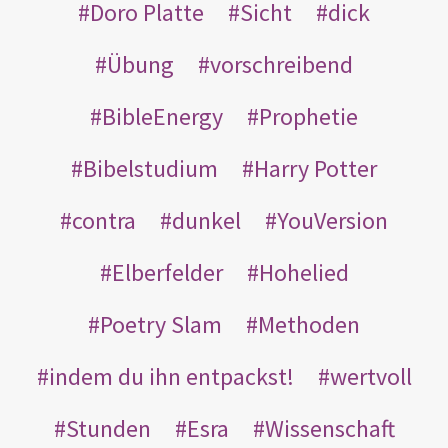
Doro Platte
Sicht
dick
Übung
vorschreibend
BibleEnergy
Prophetie
Bibelstudium
Harry Potter
contra
dunkel
YouVersion
Elberfelder
Hohelied
Poetry Slam
Methoden
indem du ihn entpackst!
wertvoll
Stunden
Esra
Wissenschaft