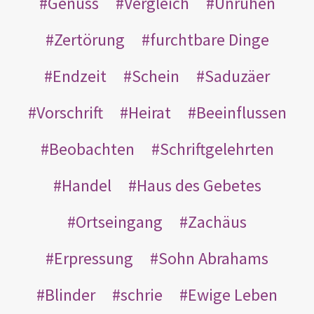
Genuss
Vergleich
Unruhen
Zertörung
furchtbare Dinge
Endzeit
Schein
Saduzäer
Vorschrift
Heirat
Beeinflussen
Beobachten
Schriftgelehrten
Handel
Haus des Gebetes
Ortseingang
Zachäus
Erpressung
Sohn Abrahams
Blinder
schrie
Ewige Leben