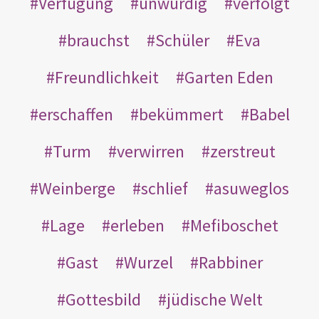
Verfügung
unwürdig
verfolgt
brauchst
Schüler
Eva
Freundlichkeit
Garten Eden
erschaffen
bekümmert
Babel
Turm
verwirren
zerstreut
Weinberge
schlief
asuweglos
Lage
erleben
Mefiboschet
Gast
Wurzel
Rabbiner
Gottesbild
jüdische Welt