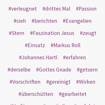
verleugnet
drittes Mal
Passion
sieh
berichten
Evangelien
Stern
Faszination Jesus
zeugt
Einsatz
Markus Roll
Johannes Hartl
erfahren
derselbe
Gottes Gnade
getsern
Vorschriften
gereinigt
Wirken
überschütten
gearbeitet