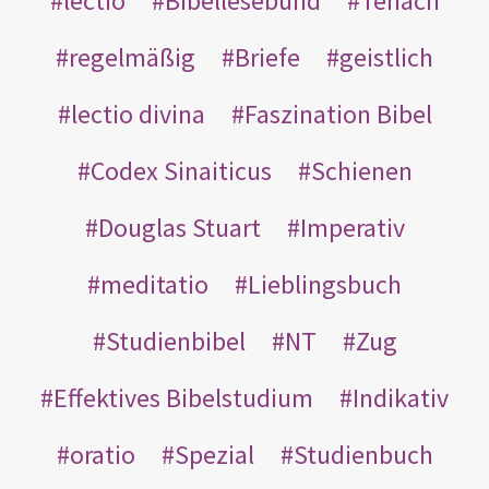
lectio
Bibellesebund
Tenach
regelmäßig
Briefe
geistlich
lectio divina
Faszination Bibel
Codex Sinaiticus
Schienen
Douglas Stuart
Imperativ
meditatio
Lieblingsbuch
Studienbibel
NT
Zug
Effektives Bibelstudium
Indikativ
oratio
Spezial
Studienbuch