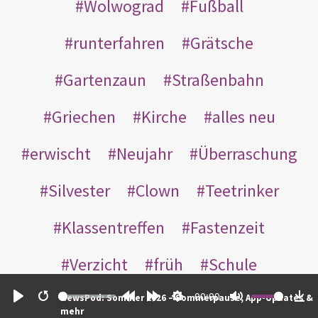
Wolwograd
Fußball
runterfahren
Grätsche
Gartenzaun
Straßenbahn
Griechen
Kirche
alles neu
erwischt
Neujahr
Überraschung
Silvester
Clown
Teetrinker
Klassentreffen
Fastenzeit
Verzicht
früh
Schule
00:00
Senioren
loben
NewsPod: Sommer 2026 – Sommerpause, App-Updates &
Play
Restart
Rewind
Forward
Settings
Mute
Do
mehr