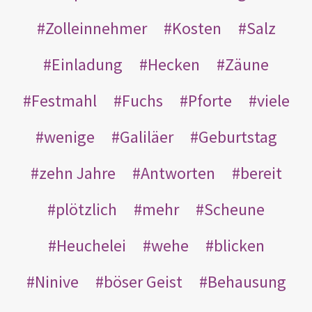
Zolleinnehmer
Kosten
Salz
Einladung
Hecken
Zäune
Festmahl
Fuchs
Pforte
viele
wenige
Galiläer
Geburtstag
zehn Jahre
Antworten
bereit
plötzlich
mehr
Scheune
Heuchelei
wehe
blicken
Ninive
böser Geist
Behausung