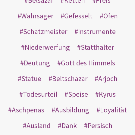
Belsazar
Ketten
Preis
Wahrsager
Gefesselt
Ofen
Schatzmeister
Instrumente
Niederwerfung
Statthalter
Deutung
Gott des Himmels
Statue
Beltschazar
Arjoch
Todesurteil
Speise
Kyrus
Aschpenas
Ausbildung
Loyalität
Ausland
Dank
Persisch