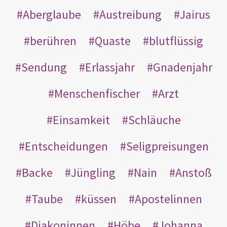
Aberglaube
Austreibung
Jairus
berühren
Quaste
blutflüssig
Sendung
Erlassjahr
Gnadenjahr
Menschenfischer
Arzt
Einsamkeit
Schläuche
Entscheidungen
Seligpreisungen
Backe
Jüngling
Nain
Anstoß
Taube
küssen
Apostelinnen
Diakoninnen
Höbe
Johanna