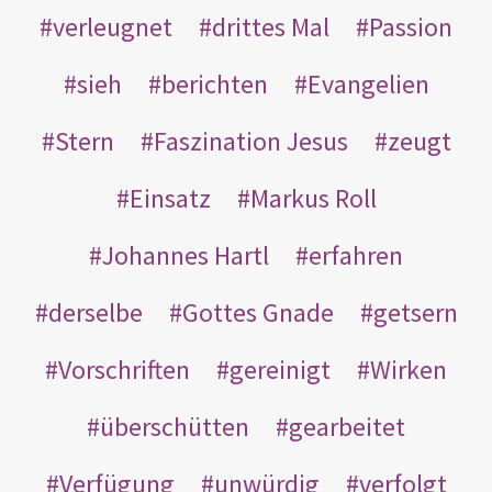
verleugnet
drittes Mal
Passion
sieh
berichten
Evangelien
Stern
Faszination Jesus
zeugt
Einsatz
Markus Roll
Johannes Hartl
erfahren
derselbe
Gottes Gnade
getsern
Vorschriften
gereinigt
Wirken
überschütten
gearbeitet
Verfügung
unwürdig
verfolgt