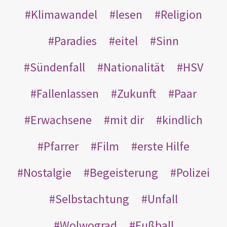
Klimawandel
lesen
Religion
Paradies
eitel
Sinn
Sündenfall
Nationalität
HSV
Fallenlassen
Zukunft
Paar
Erwachsene
mit dir
kindlich
Pfarrer
Film
erste Hilfe
Nostalgie
Begeisterung
Polizei
Selbstachtung
Unfall
Wolwograd
Fußball