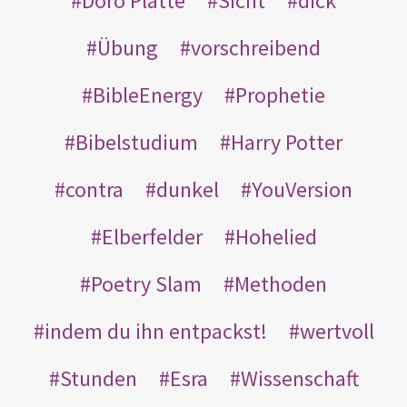
Doro Platte
Sicht
dick
Übung
vorschreibend
BibleEnergy
Prophetie
Bibelstudium
Harry Potter
contra
dunkel
YouVersion
Elberfelder
Hohelied
Poetry Slam
Methoden
indem du ihn entpackst!
wertvoll
Stunden
Esra
Wissenschaft