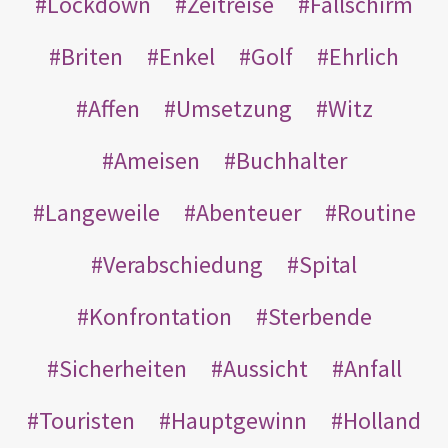
Lockdown
Zeitreise
Fallschirm
Briten
Enkel
Golf
Ehrlich
Affen
Umsetzung
Witz
Ameisen
Buchhalter
Langeweile
Abenteuer
Routine
Verabschiedung
Spital
Konfrontation
Sterbende
Sicherheiten
Aussicht
Anfall
Touristen
Hauptgewinn
Holland