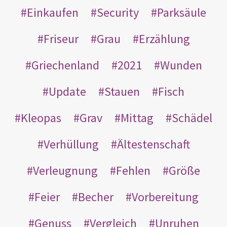
Einkaufen
Security
Parksäule
Friseur
Grau
Erzählung
Griechenland
2021
Wunden
Update
Stauen
Fisch
Kleopas
Grav
Mittag
Schädel
Verhüllung
Ältestenschaft
Verleugnung
Fehlen
Größe
Feier
Becher
Vorbereitung
Genuss
Vergleich
Unruhen