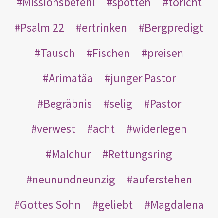
Missionsbefehl
spotten
töricht
Psalm 22
ertrinken
Bergpredigt
Tausch
Fischen
preisen
Arimatäa
junger Pastor
Begräbnis
selig
Pastor
verwest
acht
widerlegen
Malchur
Rettungsring
neunundneunzig
auferstehen
Gottes Sohn
geliebt
Magdalena