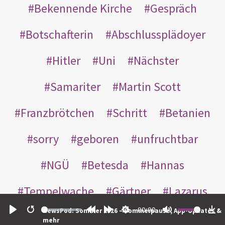
Bekennende Kirche
Gespräch
Botschafterin
Abschlussplädoyer
Hitler
Uni
Nächster
Samariter
Martin Scott
Franzbrötchen
Schritt
Betanien
sorry
geboren
unfruchtbar
NGÜ
Betesda
Hannas
Tempelwache
Gärtner
Lazarus
00:00
NewsPod: Sommer 2026 – Sommerpause, App-Updates &
Gottes
Bote
Nikodemus
Play
Restart
Rewind
Forward
Settings
Mute
Do
mehr