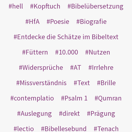
hell
Kopftuch
Bibelübersetzung
HfA
Poesie
Biografie
Entdecke die Schätze im Bibeltext
Füttern
10.000
Nutzen
Widersprüche
AT
Irrlehre
Missverständnis
Text
Brille
contemplatio
Psalm 1
Qumran
Auslegung
direkt
Prägung
lectio
Bibellesebund
Tenach