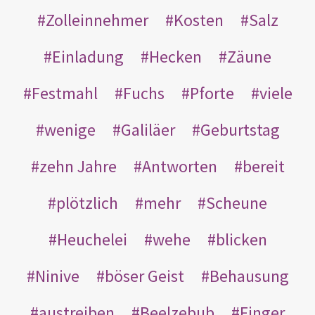
Zolleinnehmer
Kosten
Salz
Einladung
Hecken
Zäune
Festmahl
Fuchs
Pforte
viele
wenige
Galiläer
Geburtstag
zehn Jahre
Antworten
bereit
plötzlich
mehr
Scheune
Heuchelei
wehe
blicken
Ninive
böser Geist
Behausung
austreiben
Beelzebub
Finger