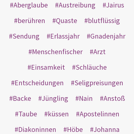
Aberglaube
Austreibung
Jairus
berühren
Quaste
blutflüssig
Sendung
Erlassjahr
Gnadenjahr
Menschenfischer
Arzt
Einsamkeit
Schläuche
Entscheidungen
Seligpreisungen
Backe
Jüngling
Nain
Anstoß
Taube
küssen
Apostelinnen
Diakoninnen
Höbe
Johanna