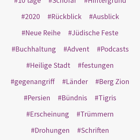
10 tage
Schofar
Hintergrund
2020
Rückblick
Ausblick
Neue Reihe
Jüdische Feste
Buchhaltung
Advent
Podcasts
Heilige Stadt
festungen
gegenangriff
Länder
Berg Zion
Persien
Bündnis
Tigris
Erscheinung
Trümmern
Drohungen
Schriften