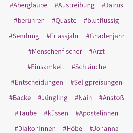
Aberglaube
Austreibung
Jairus
berühren
Quaste
blutflüssig
Sendung
Erlassjahr
Gnadenjahr
Menschenfischer
Arzt
Einsamkeit
Schläuche
Entscheidungen
Seligpreisungen
Backe
Jüngling
Nain
Anstoß
Taube
küssen
Apostelinnen
Diakoninnen
Höbe
Johanna