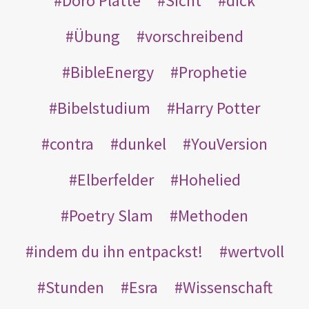
Doro Platte
Sicht
dick
Übung
vorschreibend
BibleEnergy
Prophetie
Bibelstudium
Harry Potter
contra
dunkel
YouVersion
Elberfelder
Hohelied
Poetry Slam
Methoden
indem du ihn entpackst!
wertvoll
Stunden
Esra
Wissenschaft