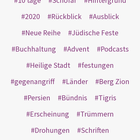
10 tage
Schofar
Hintergrund
2020
Rückblick
Ausblick
Neue Reihe
Jüdische Feste
Buchhaltung
Advent
Podcasts
Heilige Stadt
festungen
gegenangriff
Länder
Berg Zion
Persien
Bündnis
Tigris
Erscheinung
Trümmern
Drohungen
Schriften