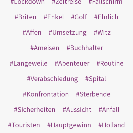
Lockdown
Zeitreise
Fallschirm
Briten
Enkel
Golf
Ehrlich
Affen
Umsetzung
Witz
Ameisen
Buchhalter
Langeweile
Abenteuer
Routine
Verabschiedung
Spital
Konfrontation
Sterbende
Sicherheiten
Aussicht
Anfall
Touristen
Hauptgewinn
Holland