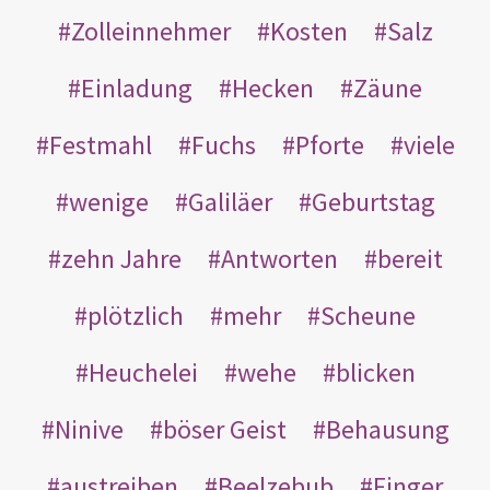
Zolleinnehmer
Kosten
Salz
Einladung
Hecken
Zäune
Festmahl
Fuchs
Pforte
viele
wenige
Galiläer
Geburtstag
zehn Jahre
Antworten
bereit
plötzlich
mehr
Scheune
Heuchelei
wehe
blicken
Ninive
böser Geist
Behausung
austreiben
Beelzebub
Finger