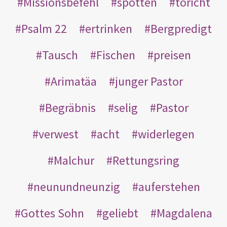
Missionsbefehl
spotten
töricht
Psalm 22
ertrinken
Bergpredigt
Tausch
Fischen
preisen
Arimatäa
junger Pastor
Begräbnis
selig
Pastor
verwest
acht
widerlegen
Malchur
Rettungsring
neunundneunzig
auferstehen
Gottes Sohn
geliebt
Magdalena