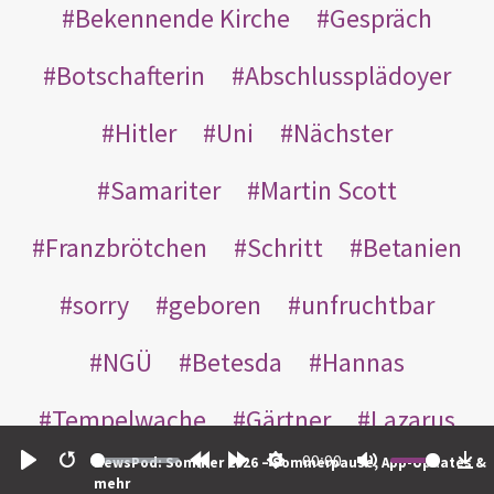
Bekennende Kirche
Gespräch
Botschafterin
Abschlussplädoyer
Hitler
Uni
Nächster
Samariter
Martin Scott
Franzbrötchen
Schritt
Betanien
sorry
geboren
unfruchtbar
NGÜ
Betesda
Hannas
Tempelwache
Gärtner
Lazarus
00:00
NewsPod: Sommer 2026 – Sommerpause, App-Updates &
Gottes
Bote
Nikodemus
Play
Restart
Rewind
Forward
Settings
Mute
Do
mehr