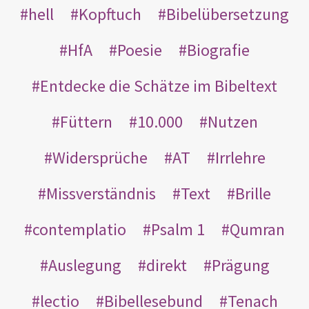
hell
Kopftuch
Bibelübersetzung
HfA
Poesie
Biografie
Entdecke die Schätze im Bibeltext
Füttern
10.000
Nutzen
Widersprüche
AT
Irrlehre
Missverständnis
Text
Brille
contemplatio
Psalm 1
Qumran
Auslegung
direkt
Prägung
lectio
Bibellesebund
Tenach