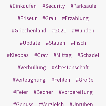
Einkaufen
Security
Parksäule
Friseur
Grau
Erzählung
Griechenland
2021
Wunden
Update
Stauen
Fisch
Kleopas
Grav
Mittag
Schädel
Verhüllung
Ältestenschaft
Verleugnung
Fehlen
Größe
Feier
Becher
Vorbereitung
Genuss
Vergleich
Unruhen