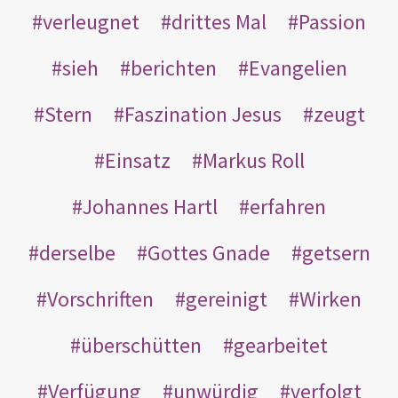
verleugnet
drittes Mal
Passion
sieh
berichten
Evangelien
Stern
Faszination Jesus
zeugt
Einsatz
Markus Roll
Johannes Hartl
erfahren
derselbe
Gottes Gnade
getsern
Vorschriften
gereinigt
Wirken
überschütten
gearbeitet
Verfügung
unwürdig
verfolgt