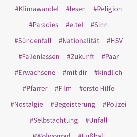
Klimawandel
lesen
Religion
Paradies
eitel
Sinn
Sündenfall
Nationalität
HSV
Fallenlassen
Zukunft
Paar
Erwachsene
mit dir
kindlich
Pfarrer
Film
erste Hilfe
Nostalgie
Begeisterung
Polizei
Selbstachtung
Unfall
Wolwograd
Fußball