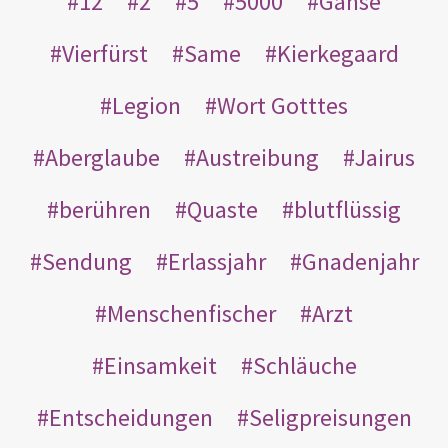
12
2
5
5000
Gänse
Vierfürst
Same
Kierkegaard
Legion
Wort Gotttes
Aberglaube
Austreibung
Jairus
berühren
Quaste
blutflüssig
Sendung
Erlassjahr
Gnadenjahr
Menschenfischer
Arzt
Einsamkeit
Schläuche
Entscheidungen
Seligpreisungen