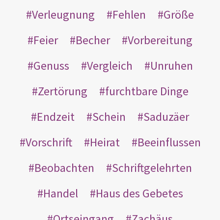
Verleugnung
Fehlen
Größe
Feier
Becher
Vorbereitung
Genuss
Vergleich
Unruhen
Zertörung
furchtbare Dinge
Endzeit
Schein
Saduzäer
Vorschrift
Heirat
Beeinflussen
Beobachten
Schriftgelehrten
Handel
Haus des Gebetes
Ortseingang
Zachäus