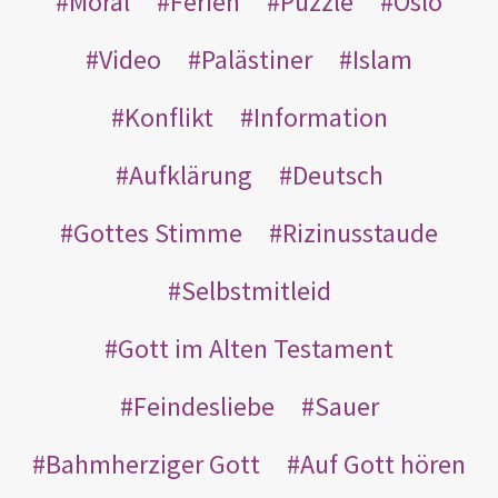
Moral
Ferien
Puzzle
Oslo
Video
Palästiner
Islam
Konflikt
Information
Aufklärung
Deutsch
Gottes Stimme
Rizinusstaude
Selbstmitleid
Gott im Alten Testament
Feindesliebe
Sauer
Bahmherziger Gott
Auf Gott hören