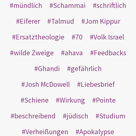
mündlich
Schammai
schriftlich
Eiferer
Talmud
Jom Kippur
Ersatztheologie
70
Volk Israel
wilde Zweige
ahava
Feedbacks
Ghandi
gefährlich
Josh McDowell
Liebesbrief
Schiene
Wirkung
Pointe
beschreibend
jüdisch
Studium
Verheißungen
Apokalypse