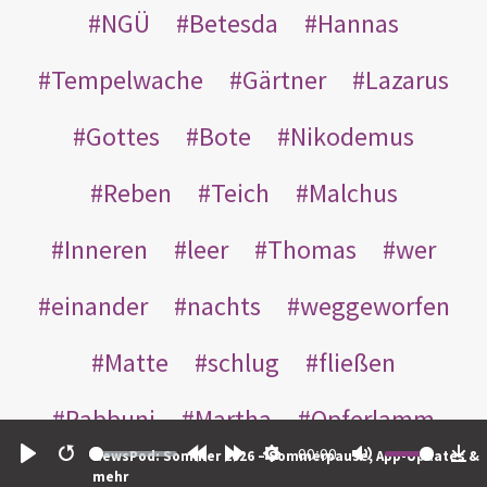
NGÜ
Betesda
Hannas
Tempelwache
Gärtner
Lazarus
Gottes
Bote
Nikodemus
Reben
Teich
Malchus
Inneren
leer
Thomas
wer
einander
nachts
weggeworfen
Matte
schlug
fließen
Rabbuni
Martha
Opferlamm
00:00
NewsPod: Sommer 2026 – Sommerpause, App-Updates &
gewaschen
gegeben
jüdischen
Play
Restart
Rewind
Forward
Settings
Mute
Do
mehr