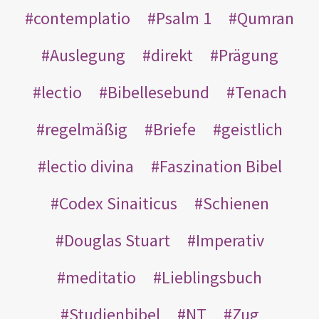
contemplatio
Psalm 1
Qumran
Auslegung
direkt
Prägung
lectio
Bibellesebund
Tenach
regelmäßig
Briefe
geistlich
lectio divina
Faszination Bibel
Codex Sinaiticus
Schienen
Douglas Stuart
Imperativ
meditatio
Lieblingsbuch
Studienbibel
NT
Zug