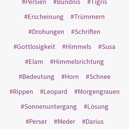
Persien
Bündnis
Tigris
Erscheinung
Trümmern
Drohungen
Schriften
Gottlosigkeit
Himmels
Susa
Elam
Himmelsrichtung
Bedeutung
Horn
Schnee
Rippen
Leopard
Morgengrauen
Sonnenuntergang
Lösung
Perser
Meder
Darius