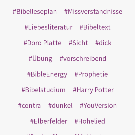
Bibelleseplan
Missverständnisse
Liebesliteratur
Bibeltext
Doro Platte
Sicht
dick
Übung
vorschreibend
BibleEnergy
Prophetie
Bibelstudium
Harry Potter
contra
dunkel
YouVersion
Elberfelder
Hohelied