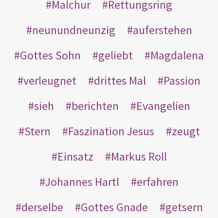
Malchur
Rettungsring
neunundneunzig
auferstehen
Gottes Sohn
geliebt
Magdalena
verleugnet
drittes Mal
Passion
sieh
berichten
Evangelien
Stern
Faszination Jesus
zeugt
Einsatz
Markus Roll
Johannes Hartl
erfahren
derselbe
Gottes Gnade
getsern