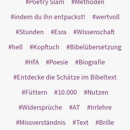
Poetry Slam
Methoden
indem du ihn entpackst!
wertvoll
Stunden
Esra
Wissenschaft
hell
Kopftuch
Bibelübersetzung
HfA
Poesie
Biografie
Entdecke die Schätze im Bibeltext
Füttern
10.000
Nutzen
Widersprüche
AT
Irrlehre
Missverständnis
Text
Brille