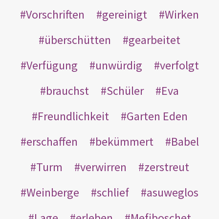
Vorschriften
gereinigt
Wirken
überschütten
gearbeitet
Verfügung
unwürdig
verfolgt
brauchst
Schüler
Eva
Freundlichkeit
Garten Eden
erschaffen
bekümmert
Babel
Turm
verwirren
zerstreut
Weinberge
schlief
asuweglos
Lage
erleben
Mefiboschet