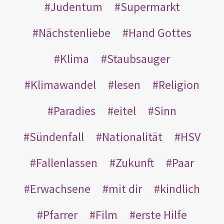
Judentum
Supermarkt
Nächstenliebe
Hand Gottes
Klima
Staubsauger
Klimawandel
lesen
Religion
Paradies
eitel
Sinn
Sündenfall
Nationalität
HSV
Fallenlassen
Zukunft
Paar
Erwachsene
mit dir
kindlich
Pfarrer
Film
erste Hilfe