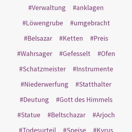
Verwaltung
anklagen
Löwengrube
umgebracht
Belsazar
Ketten
Preis
Wahrsager
Gefesselt
Ofen
Schatzmeister
Instrumente
Niederwerfung
Statthalter
Deutung
Gott des Himmels
Statue
Beltschazar
Arjoch
Todesurteil
Speise
Kyrus