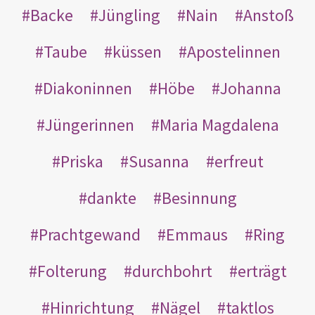
Backe
Jüngling
Nain
Anstoß
Taube
küssen
Apostelinnen
Diakoninnen
Höbe
Johanna
Jüngerinnen
Maria Magdalena
Priska
Susanna
erfreut
dankte
Besinnung
Prachtgewand
Emmaus
Ring
Folterung
durchbohrt
erträgt
Hinrichtung
Nägel
taktlos