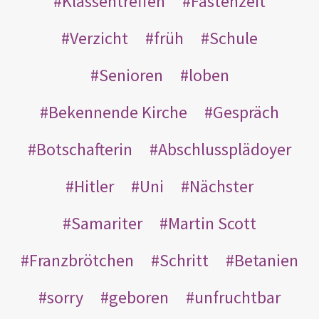
Klassentreffen
Fastenzeit
Verzicht
früh
Schule
Senioren
loben
Bekennende Kirche
Gespräch
Botschafterin
Abschlussplädoyer
Hitler
Uni
Nächster
Samariter
Martin Scott
Franzbrötchen
Schritt
Betanien
sorry
geboren
unfruchtbar