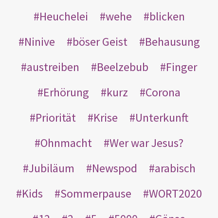
Heuchelei
wehe
blicken
Ninive
böser Geist
Behausung
austreiben
Beelzebub
Finger
Erhörung
kurz
Corona
Priorität
Krise
Unterkunft
Ohnmacht
Wer war Jesus?
Jubiläum
Newspod
arabisch
Kids
Sommerpause
WORT2020