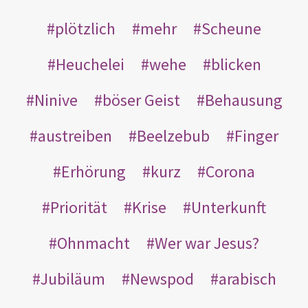
plötzlich
mehr
Scheune
Heuchelei
wehe
blicken
Ninive
böser Geist
Behausung
austreiben
Beelzebub
Finger
Erhörung
kurz
Corona
Priorität
Krise
Unterkunft
Ohnmacht
Wer war Jesus?
Jubiläum
Newspod
arabisch