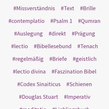
Missverständnis
Text
Brille
contemplatio
Psalm 1
Qumran
Auslegung
direkt
Prägung
lectio
Bibellesebund
Tenach
regelmäßig
Briefe
geistlich
lectio divina
Faszination Bibel
Codex Sinaiticus
Schienen
Douglas Stuart
Imperativ