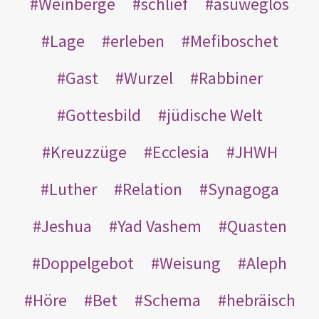
Weinberge
schlief
asuweglos
Lage
erleben
Mefiboschet
Gast
Wurzel
Rabbiner
Gottesbild
jüdische Welt
Kreuzzüge
Ecclesia
JHWH
Luther
Relation
Synagoga
Jeshua
Yad Vashem
Quasten
Doppelgebot
Weisung
Aleph
Höre
Bet
Schema
hebräisch