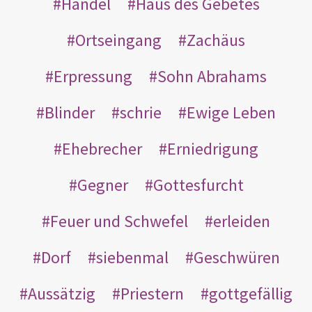
Handel
Haus des Gebetes
Ortseingang
Zachäus
Erpressung
Sohn Abrahams
Blinder
schrie
Ewige Leben
Ehebrecher
Erniedrigung
Gegner
Gottesfurcht
Feuer und Schwefel
erleiden
Dorf
siebenmal
Geschwüren
Aussätzig
Priestern
gottgefällig