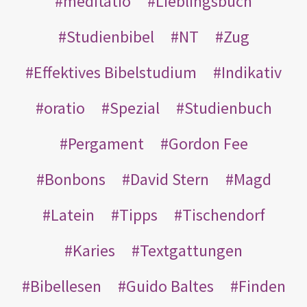
meditatio
Lieblingsbuch
Studienbibel
NT
Zug
Effektives Bibelstudium
Indikativ
oratio
Spezial
Studienbuch
Pergament
Gordon Fee
Bonbons
David Stern
Magd
Latein
Tipps
Tischendorf
Karies
Textgattungen
Bibellesen
Guido Baltes
Finden