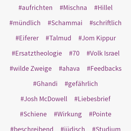
aufrichten
Mischna
Hillel
mündlich
Schammai
schriftlich
Eiferer
Talmud
Jom Kippur
Ersatztheologie
70
Volk Israel
wilde Zweige
ahava
Feedbacks
Ghandi
gefährlich
Josh McDowell
Liebesbrief
Schiene
Wirkung
Pointe
beschreibend
jüdisch
Studium