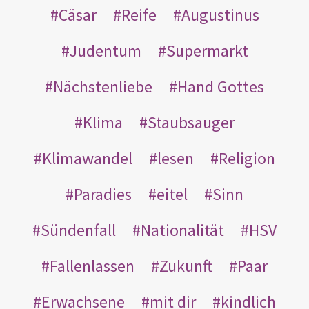
Cäsar
Reife
Augustinus
Judentum
Supermarkt
Nächstenliebe
Hand Gottes
Klima
Staubsauger
Klimawandel
lesen
Religion
Paradies
eitel
Sinn
Sündenfall
Nationalität
HSV
Fallenlassen
Zukunft
Paar
Erwachsene
mit dir
kindlich