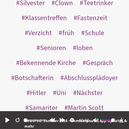
Silvester
Clown
Teetrinker
Klassentreffen
Fastenzeit
Verzicht
früh
Schule
Senioren
loben
Bekennende Kirche
Gespräch
Botschafterin
Abschlussplädoyer
Hitler
Uni
Nächster
Samariter
Martin Scott
00:00
Franzbrötchen
Schritt
Betanien
NewsPod: Sommer 2026 – Sommerpause, App-Updates &
Play
Restart
Rewind
Forward
Settings
Mute
Do
mehr