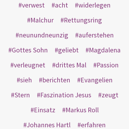
verwest
acht
widerlegen
Malchur
Rettungsring
neunundneunzig
auferstehen
Gottes Sohn
geliebt
Magdalena
verleugnet
drittes Mal
Passion
sieh
berichten
Evangelien
Stern
Faszination Jesus
zeugt
Einsatz
Markus Roll
Johannes Hartl
erfahren