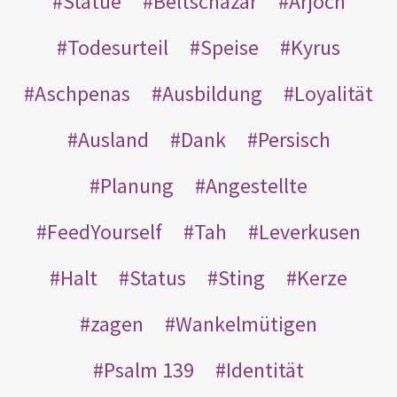
Statue
Beltschazar
Arjoch
Todesurteil
Speise
Kyrus
Aschpenas
Ausbildung
Loyalität
Ausland
Dank
Persisch
Planung
Angestellte
FeedYourself
Tah
Leverkusen
Halt
Status
Sting
Kerze
zagen
Wankelmütigen
Psalm 139
Identität