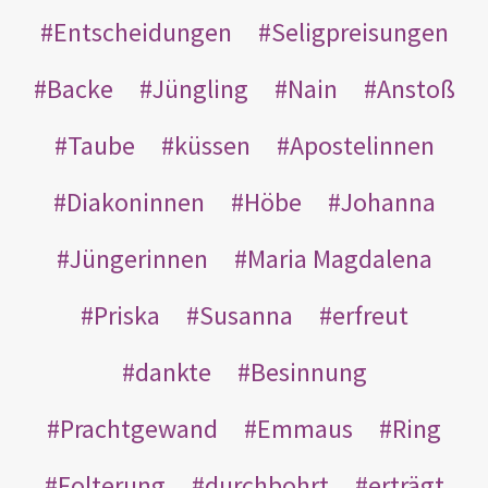
Entscheidungen
Seligpreisungen
Backe
Jüngling
Nain
Anstoß
Taube
küssen
Apostelinnen
Diakoninnen
Höbe
Johanna
Jüngerinnen
Maria Magdalena
Priska
Susanna
erfreut
dankte
Besinnung
Prachtgewand
Emmaus
Ring
Folterung
durchbohrt
erträgt