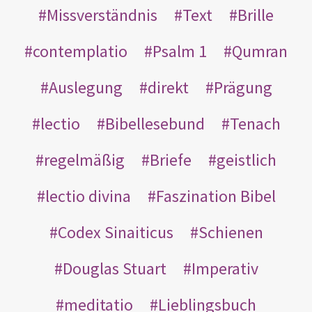
Missverständnis
Text
Brille
contemplatio
Psalm 1
Qumran
Auslegung
direkt
Prägung
lectio
Bibellesebund
Tenach
regelmäßig
Briefe
geistlich
lectio divina
Faszination Bibel
Codex Sinaiticus
Schienen
Douglas Stuart
Imperativ
meditatio
Lieblingsbuch