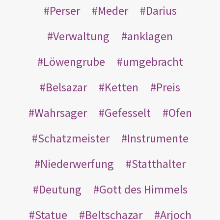
Perser
Meder
Darius
Verwaltung
anklagen
Löwengrube
umgebracht
Belsazar
Ketten
Preis
Wahrsager
Gefesselt
Ofen
Schatzmeister
Instrumente
Niederwerfung
Statthalter
Deutung
Gott des Himmels
Statue
Beltschazar
Arjoch