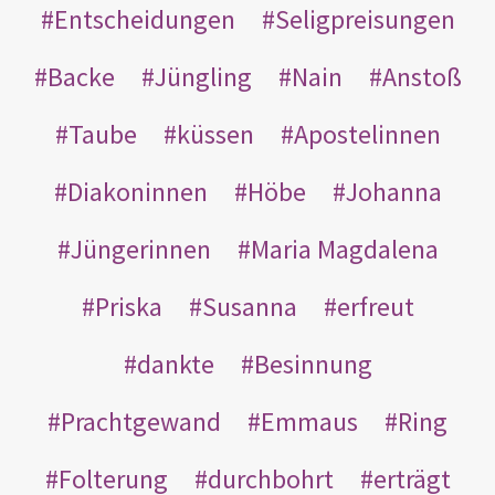
Entscheidungen
Seligpreisungen
Backe
Jüngling
Nain
Anstoß
Taube
küssen
Apostelinnen
Diakoninnen
Höbe
Johanna
Jüngerinnen
Maria Magdalena
Priska
Susanna
erfreut
dankte
Besinnung
Prachtgewand
Emmaus
Ring
Folterung
durchbohrt
erträgt