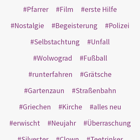
Pfarrer
Film
erste Hilfe
Nostalgie
Begeisterung
Polizei
Selbstachtung
Unfall
Wolwograd
Fußball
runterfahren
Grätsche
Gartenzaun
Straßenbahn
Griechen
Kirche
alles neu
erwischt
Neujahr
Überraschung
Silvester
Clown
Teetrinker