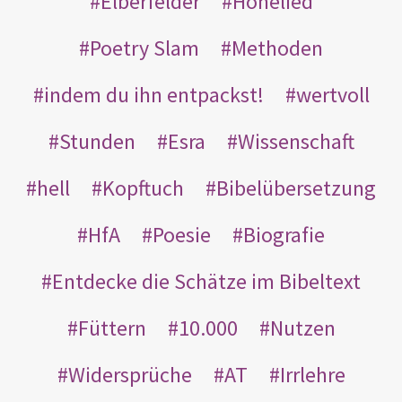
Elberfelder
Hohelied
Poetry Slam
Methoden
indem du ihn entpackst!
wertvoll
Stunden
Esra
Wissenschaft
hell
Kopftuch
Bibelübersetzung
HfA
Poesie
Biografie
Entdecke die Schätze im Bibeltext
Füttern
10.000
Nutzen
Widersprüche
AT
Irrlehre