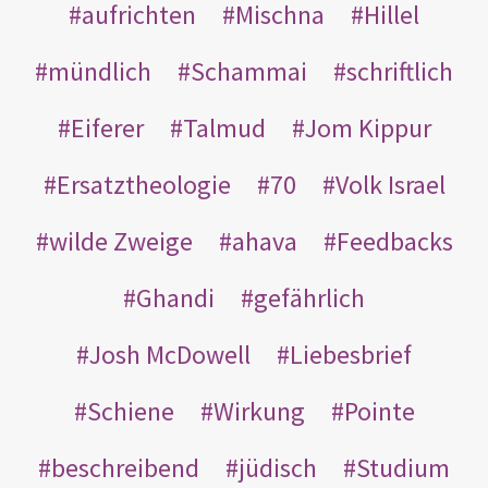
aufrichten
Mischna
Hillel
mündlich
Schammai
schriftlich
Eiferer
Talmud
Jom Kippur
Ersatztheologie
70
Volk Israel
wilde Zweige
ahava
Feedbacks
Ghandi
gefährlich
Josh McDowell
Liebesbrief
Schiene
Wirkung
Pointe
beschreibend
jüdisch
Studium