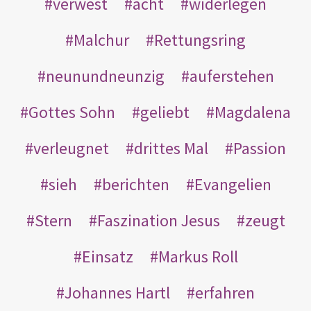
verwest
acht
widerlegen
Malchur
Rettungsring
neunundneunzig
auferstehen
Gottes Sohn
geliebt
Magdalena
verleugnet
drittes Mal
Passion
sieh
berichten
Evangelien
Stern
Faszination Jesus
zeugt
Einsatz
Markus Roll
Johannes Hartl
erfahren