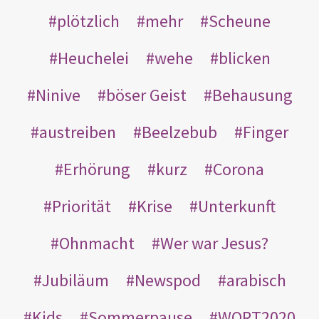
plötzlich
mehr
Scheune
Heuchelei
wehe
blicken
Ninive
böser Geist
Behausung
austreiben
Beelzebub
Finger
Erhörung
kurz
Corona
Priorität
Krise
Unterkunft
Ohnmacht
Wer war Jesus?
Jubiläum
Newspod
arabisch
Kids
Sommerpause
WORT2020