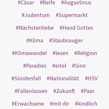
Cäsar
Reife
Augustinus
Judentum
Supermarkt
Nächstenliebe
Hand Gottes
Klima
Staubsauger
Klimawandel
lesen
Religion
Paradies
eitel
Sinn
Sündenfall
Nationalität
HSV
Fallenlassen
Zukunft
Paar
Erwachsene
mit dir
kindlich