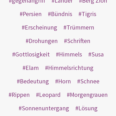
gegenangriff
Länder
Berg Zion
Persien
Bündnis
Tigris
Erscheinung
Trümmern
Drohungen
Schriften
Gottlosigkeit
Himmels
Susa
Elam
Himmelsrichtung
Bedeutung
Horn
Schnee
Rippen
Leopard
Morgengrauen
Sonnenuntergang
Lösung