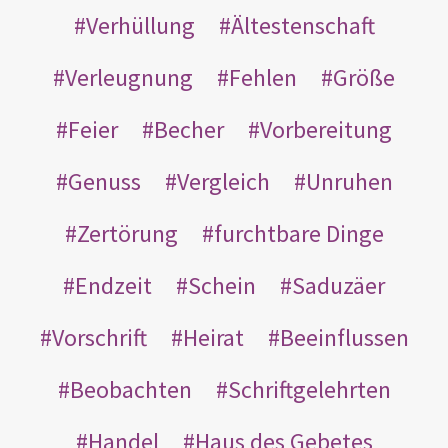
Verhüllung
Ältestenschaft
Verleugnung
Fehlen
Größe
Feier
Becher
Vorbereitung
Genuss
Vergleich
Unruhen
Zertörung
furchtbare Dinge
Endzeit
Schein
Saduzäer
Vorschrift
Heirat
Beeinflussen
Beobachten
Schriftgelehrten
Handel
Haus des Gebetes