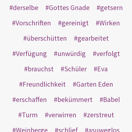
derselbe
Gottes Gnade
getsern
Vorschriften
gereinigt
Wirken
überschütten
gearbeitet
Verfügung
unwürdig
verfolgt
brauchst
Schüler
Eva
Freundlichkeit
Garten Eden
erschaffen
bekümmert
Babel
Turm
verwirren
zerstreut
Weinberge
schlief
asuweglos