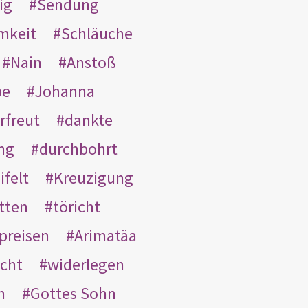
ig
Sendung
mkeit
Schläuche
Nain
Anstoß
be
Johanna
rfreut
dankte
ng
durchbohrt
ifelt
Kreuzigung
tten
töricht
preisen
Arimatäa
cht
widerlegen
n
Gottes Sohn