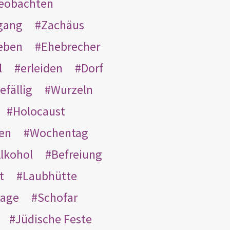
eobachten
gang
Zachäus
eben
Ehebrecher
l
erleiden
Dorf
efällig
Wurzeln
Holocaust
en
Wochentag
lkohol
Befreiung
t
Laubhütte
tage
Schofar
Jüdische Feste