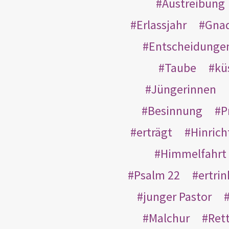
Austreibung
Erlassjahr
Gnad
Entscheidunge
Taube
kü
Jüngerinnen
Besinnung
P
erträgt
Hinric
Himmelfahrt
Psalm 22
ertri
junger Pastor
Malchur
Ret