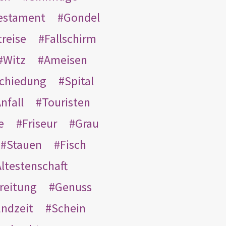
Testament
Gondel
treise
Fallschirm
Witz
Ameisen
schiedung
Spital
nfall
Touristen
e
Friseur
Grau
Stauen
Fisch
ltestenschaft
reitung
Genuss
ndzeit
Schein