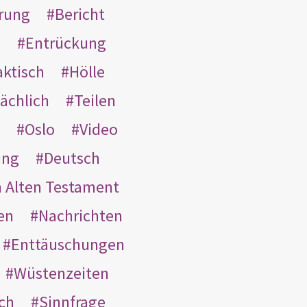
rung
Bericht
s
Entrückung
aktisch
Hölle
ächlich
Teilen
Oslo
Video
ung
Deutsch
m Alten Testament
en
Nachrichten
Enttäuschungen
Wüstenzeiten
ach
Sinnfrage