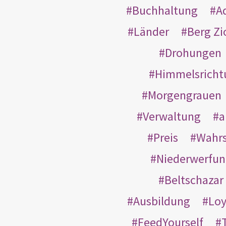
Buchhaltung
A
Länder
Berg Zi
Drohungen
Himmelsricht
Morgengrauen
Verwaltung
a
Preis
Wahrs
Niederwerfun
Beltschazar
Ausbildung
Loy
FeedYourself