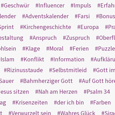
Geschwür
Influencer
Impuls
Erfah
lender
Adventskalender
Farsi
Bonu
Sprint
Kirchengeschichte
Europa
Pr
estaltung
Anspruch
Zuspruch
Oberfl
hlsein
Klage
Moral
Ferien
Puzzle
Islam
Konflikt
Information
Aufklär
Rizinusstaude
Selbstmitleid
Gott i
Sauer
Bahmherziger Gott
Auf Gott hör
Jesus sitzen
Nah am Herzen
Psalm 34
rag
Krisenzeiten
der ich bin
Farben
t
Verwurzelt sein
Wahres Glück
Sir