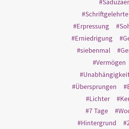
Saduzäe
Schriftgelehrt
Erpressung
So
Erniedrigung
G
siebenmal
Ge
Vermögen
Unabhängigkei
Übersprungen
Lichter
Ke
7 Tage
Wo
Hintergrund