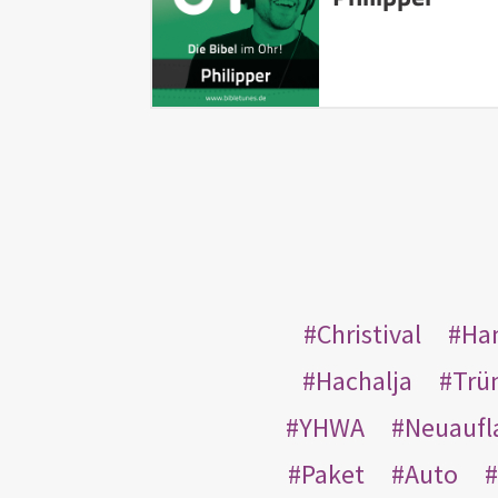
Christival
Ha
Hachalja
Trü
YHWA
Neuaufl
Paket
Auto