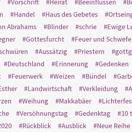
r
Vorschrift
Heirat
Beeinflussen
B
en
Handel
Haus des Gebetes
Ortsein
hn Abrahams
Blinder
schrie
Ewige L
egner
Gottesfurcht
Feuer und Schwefe
schwüren
Aussätzig
Priestern
gottg
Deutschland
Erinnerung
Gedenken
t
Feuerwerk
Weizen
Bündel
Garb
Esther
Landwirtschaft
Verkleidung
A
rzen
Weihung
Makkabäer
Lichterfes
che
Versöhnungstag
Gedenktag
10 
2020
Rückblick
Ausblick
Neue Reihe