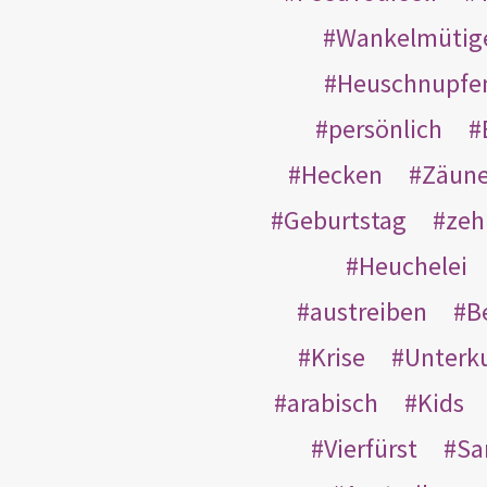
Wankelmütig
Heuschnupfe
persönlich
Hecken
Zäun
Geburtstag
zeh
Heuchelei
austreiben
B
Krise
Unterk
arabisch
Kids
Vierfürst
S