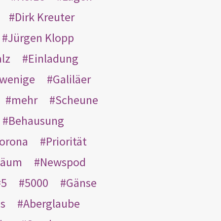
Dirk Kreuter
Jürgen Klopp
lz
Einladung
wenige
Galiläer
mehr
Scheune
Behausung
orona
Priorität
läum
Newspod
5
5000
Gänse
es
Aberglaube