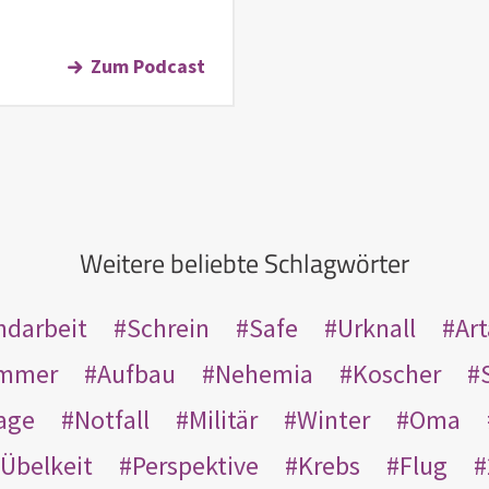
Zum Podcast
Weitere beliebte Schlagwörter
ndarbeit
Schrein
Safe
Urknall
Ar
mmer
Aufbau
Nehemia
Koscher
age
Notfall
Militär
Winter
Oma
Übelkeit
Perspektive
Krebs
Flug