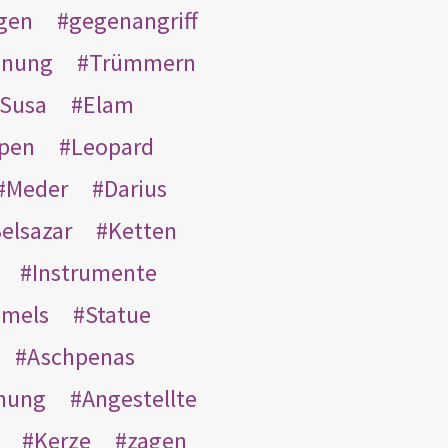
gen
gegenangriff
inung
Trümmern
Susa
Elam
pen
Leopard
Meder
Darius
elsazar
Ketten
Instrumente
mmels
Statue
Aschpenas
nung
Angestellte
Kerze
zagen