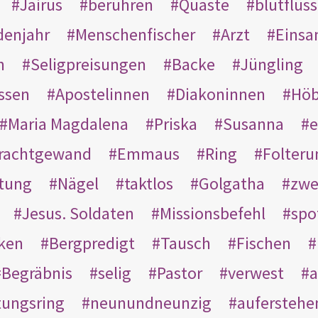
Jairus
berühren
Quaste
blutflüss
enjahr
Menschenfischer
Arzt
Einsa
n
Seligpreisungen
Backe
Jüngling
ssen
Apostelinnen
Diakoninnen
Hö
Maria Magdalena
Priska
Susanna
e
rachtgewand
Emmaus
Ring
Folteru
htung
Nägel
taktlos
Golgatha
zwe
Jesus. Soldaten
Missionsbefehl
spo
nken
Bergpredigt
Tausch
Fischen
Begräbnis
selig
Pastor
verwest
a
tungsring
neunundneunzig
auferstehe