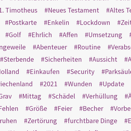
1. Timotheus
Neues Testament
Altes 
Postkarte
Enkelin
Lockdown
Zei
Golf
Ehrlich
Affen
Umsetzung
ngeweile
Abenteuer
Routine
Verab
Sterbende
Sicherheiten
Aussicht
A
olland
Einkaufen
Security
Parksäul
riechenland
2021
Wunden
Update
Grav
Mittag
Schädel
Verhüllung
Ä
Fehlen
Größe
Feier
Becher
Vorbe
ruhen
Zertörung
furchtbare Dinge
E