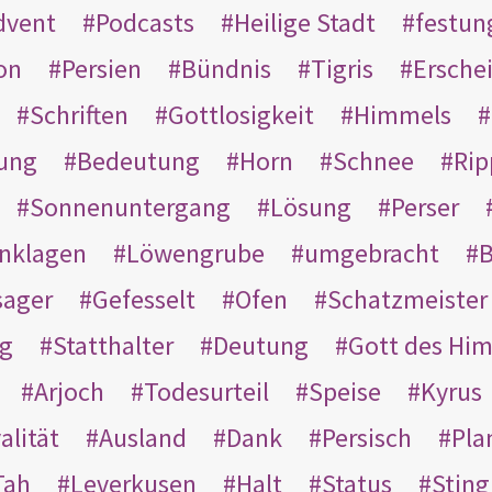
dvent
Podcasts
Heilige Stadt
festun
on
Persien
Bündnis
Tigris
Ersche
Schriften
Gottlosigkeit
Himmels
ung
Bedeutung
Horn
Schnee
Rip
Sonnenuntergang
Lösung
Perser
nklagen
Löwengrube
umgebracht
B
ager
Gefesselt
Ofen
Schatzmeister
g
Statthalter
Deutung
Gott des Hi
Arjoch
Todesurteil
Speise
Kyrus
alität
Ausland
Dank
Persisch
Pla
Tah
Leverkusen
Halt
Status
Sting