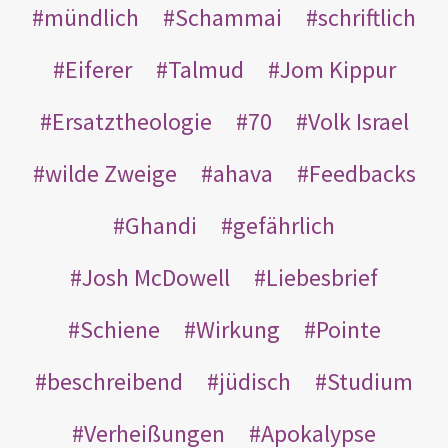
mündlich
Schammai
schriftlich
Eiferer
Talmud
Jom Kippur
Ersatztheologie
70
Volk Israel
wilde Zweige
ahava
Feedbacks
Ghandi
gefährlich
Josh McDowell
Liebesbrief
Schiene
Wirkung
Pointe
beschreibend
jüdisch
Studium
Verheißungen
Apokalypse