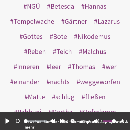
NGÜ
Betesda
Hannas
Tempelwache
Gärtner
Lazarus
Gottes
Bote
Nikodemus
Reben
Teich
Malchus
Inneren
leer
Thomas
wer
einander
nachts
weggeworfen
Matte
schlug
fließen
Rabbuni
Martha
Opferlamm
00:00
NewsPod: Sommer 2026 – Sommerpause, App-Updates &
gewaschen
gegeben
jüdischen
Play
Restart
Rewind
Forward
Settings
Mute
Do
mehr