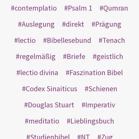
contemplatio
Psalm 1
Qumran
Auslegung
direkt
Prägung
lectio
Bibellesebund
Tenach
regelmäßig
Briefe
geistlich
lectio divina
Faszination Bibel
Codex Sinaiticus
Schienen
Douglas Stuart
Imperativ
meditatio
Lieblingsbuch
Studienbibel
NT
Zug