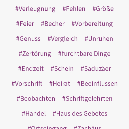
Verleugnung
Fehlen
Größe
Feier
Becher
Vorbereitung
Genuss
Vergleich
Unruhen
Zertörung
furchtbare Dinge
Endzeit
Schein
Saduzäer
Vorschrift
Heirat
Beeinflussen
Beobachten
Schriftgelehrten
Handel
Haus des Gebetes
Ortseingang
Zachäus