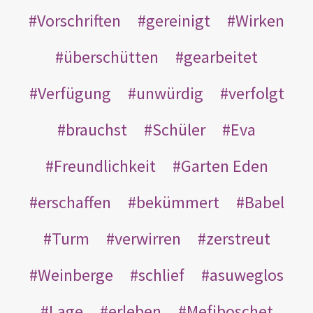
Vorschriften
gereinigt
Wirken
überschütten
gearbeitet
Verfügung
unwürdig
verfolgt
brauchst
Schüler
Eva
Freundlichkeit
Garten Eden
erschaffen
bekümmert
Babel
Turm
verwirren
zerstreut
Weinberge
schlief
asuweglos
Lage
erleben
Mefiboschet