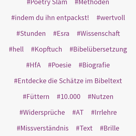
Poetry Slam
Methoden
indem du ihn entpackst!
wertvoll
Stunden
Esra
Wissenschaft
hell
Kopftuch
Bibelübersetzung
HfA
Poesie
Biografie
Entdecke die Schätze im Bibeltext
Füttern
10.000
Nutzen
Widersprüche
AT
Irrlehre
Missverständnis
Text
Brille