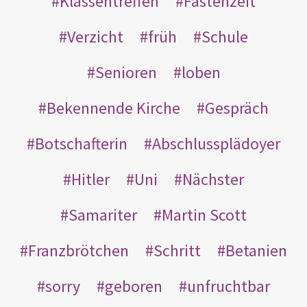
Klassentreffen
Fastenzeit
Verzicht
früh
Schule
Senioren
loben
Bekennende Kirche
Gespräch
Botschafterin
Abschlussplädoyer
Hitler
Uni
Nächster
Samariter
Martin Scott
Franzbrötchen
Schritt
Betanien
sorry
geboren
unfruchtbar