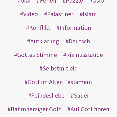
Moral
Ferien
Puzzle
Oslo
Video
Palästiner
Islam
Konflikt
Information
Aufklärung
Deutsch
Gottes Stimme
Rizinusstaude
Selbstmitleid
Gott im Alten Testament
Feindesliebe
Sauer
Bahmherziger Gott
Auf Gott hören