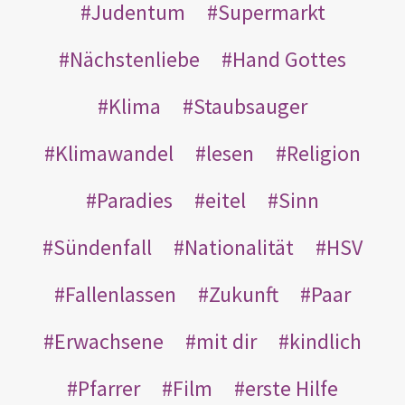
Judentum
Supermarkt
Nächstenliebe
Hand Gottes
Klima
Staubsauger
Klimawandel
lesen
Religion
Paradies
eitel
Sinn
Sündenfall
Nationalität
HSV
Fallenlassen
Zukunft
Paar
Erwachsene
mit dir
kindlich
Pfarrer
Film
erste Hilfe