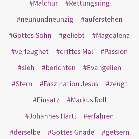
Malchur
Rettungsring
neunundneunzig
auferstehen
Gottes Sohn
geliebt
Magdalena
verleugnet
drittes Mal
Passion
sieh
berichten
Evangelien
Stern
Faszination Jesus
zeugt
Einsatz
Markus Roll
Johannes Hartl
erfahren
derselbe
Gottes Gnade
getsern