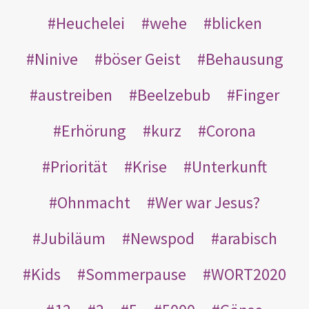
Heuchelei
wehe
blicken
Ninive
böser Geist
Behausung
austreiben
Beelzebub
Finger
Erhörung
kurz
Corona
Priorität
Krise
Unterkunft
Ohnmacht
Wer war Jesus?
Jubiläum
Newspod
arabisch
Kids
Sommerpause
WORT2020