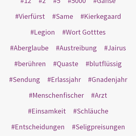
12
2
5
5000
Gänse
Vierfürst
Same
Kierkegaard
Legion
Wort Gotttes
Aberglaube
Austreibung
Jairus
berühren
Quaste
blutflüssig
Sendung
Erlassjahr
Gnadenjahr
Menschenfischer
Arzt
Einsamkeit
Schläuche
Entscheidungen
Seligpreisungen