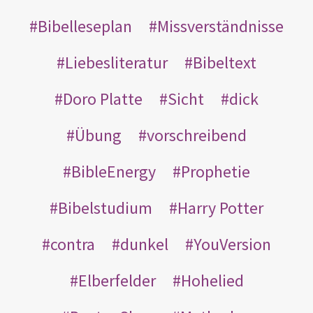
Bibelleseplan
Missverständnisse
Liebesliteratur
Bibeltext
Doro Platte
Sicht
dick
Übung
vorschreibend
BibleEnergy
Prophetie
Bibelstudium
Harry Potter
contra
dunkel
YouVersion
Elberfelder
Hohelied