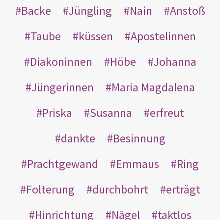
Backe
Jüngling
Nain
Anstoß
Taube
küssen
Apostelinnen
Diakoninnen
Höbe
Johanna
Jüngerinnen
Maria Magdalena
Priska
Susanna
erfreut
dankte
Besinnung
Prachtgewand
Emmaus
Ring
Folterung
durchbohrt
erträgt
Hinrichtung
Nägel
taktlos