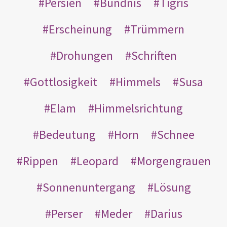
Persien
Bündnis
Tigris
Erscheinung
Trümmern
Drohungen
Schriften
Gottlosigkeit
Himmels
Susa
Elam
Himmelsrichtung
Bedeutung
Horn
Schnee
Rippen
Leopard
Morgengrauen
Sonnenuntergang
Lösung
Perser
Meder
Darius