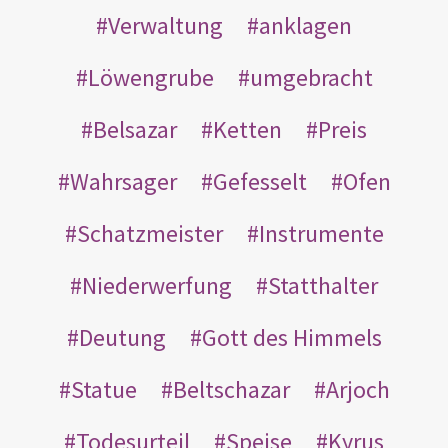
Verwaltung
anklagen
Löwengrube
umgebracht
Belsazar
Ketten
Preis
Wahrsager
Gefesselt
Ofen
Schatzmeister
Instrumente
Niederwerfung
Statthalter
Deutung
Gott des Himmels
Statue
Beltschazar
Arjoch
Todesurteil
Speise
Kyrus