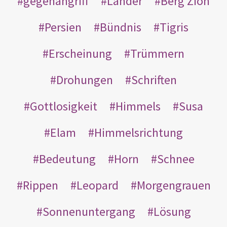
gegenangriff
Länder
Berg Zion
Persien
Bündnis
Tigris
Erscheinung
Trümmern
Drohungen
Schriften
Gottlosigkeit
Himmels
Susa
Elam
Himmelsrichtung
Bedeutung
Horn
Schnee
Rippen
Leopard
Morgengrauen
Sonnenuntergang
Lösung