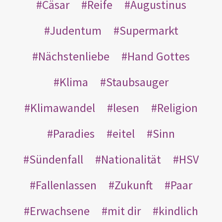
Cäsar
Reife
Augustinus
Judentum
Supermarkt
Nächstenliebe
Hand Gottes
Klima
Staubsauger
Klimawandel
lesen
Religion
Paradies
eitel
Sinn
Sündenfall
Nationalität
HSV
Fallenlassen
Zukunft
Paar
Erwachsene
mit dir
kindlich