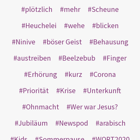
plötzlich
mehr
Scheune
Heuchelei
wehe
blicken
Ninive
böser Geist
Behausung
austreiben
Beelzebub
Finger
Erhörung
kurz
Corona
Priorität
Krise
Unterkunft
Ohnmacht
Wer war Jesus?
Jubiläum
Newspod
arabisch
Kids
Sommerpause
WORT2020