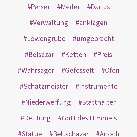
Perser
Meder
Darius
Verwaltung
anklagen
Löwengrube
umgebracht
Belsazar
Ketten
Preis
Wahrsager
Gefesselt
Ofen
Schatzmeister
Instrumente
Niederwerfung
Statthalter
Deutung
Gott des Himmels
Statue
Beltschazar
Arjoch