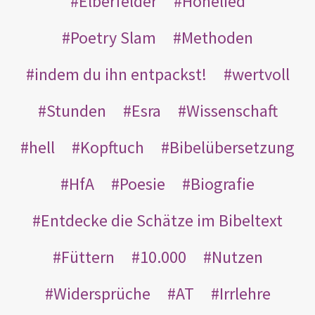
Elberfelder
Hohelied
Poetry Slam
Methoden
indem du ihn entpackst!
wertvoll
Stunden
Esra
Wissenschaft
hell
Kopftuch
Bibelübersetzung
HfA
Poesie
Biografie
Entdecke die Schätze im Bibeltext
Füttern
10.000
Nutzen
Widersprüche
AT
Irrlehre