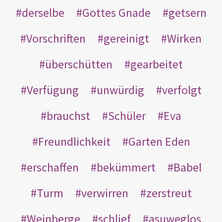
derselbe
Gottes Gnade
getsern
Vorschriften
gereinigt
Wirken
überschütten
gearbeitet
Verfügung
unwürdig
verfolgt
brauchst
Schüler
Eva
Freundlichkeit
Garten Eden
erschaffen
bekümmert
Babel
Turm
verwirren
zerstreut
Weinberge
schlief
asuweglos