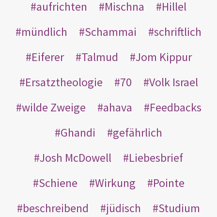
aufrichten
Mischna
Hillel
mündlich
Schammai
schriftlich
Eiferer
Talmud
Jom Kippur
Ersatztheologie
70
Volk Israel
wilde Zweige
ahava
Feedbacks
Ghandi
gefährlich
Josh McDowell
Liebesbrief
Schiene
Wirkung
Pointe
beschreibend
jüdisch
Studium