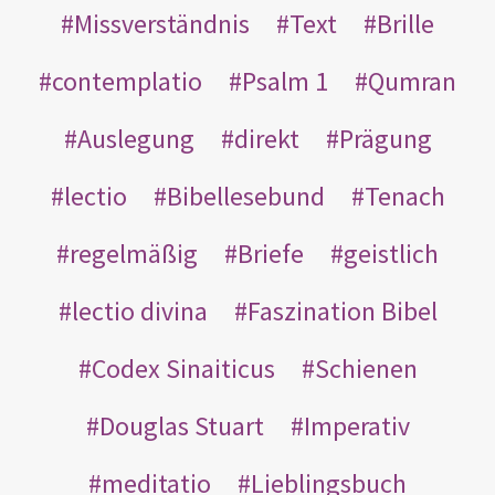
Missverständnis
Text
Brille
contemplatio
Psalm 1
Qumran
Auslegung
direkt
Prägung
lectio
Bibellesebund
Tenach
regelmäßig
Briefe
geistlich
lectio divina
Faszination Bibel
Codex Sinaiticus
Schienen
Douglas Stuart
Imperativ
meditatio
Lieblingsbuch