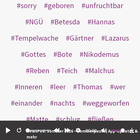
sorry
geboren
unfruchtbar
NGÜ
Betesda
Hannas
Tempelwache
Gärtner
Lazarus
Gottes
Bote
Nikodemus
Reben
Teich
Malchus
Inneren
leer
Thomas
wer
einander
nachts
weggeworfen
Matte
schlug
fließen
00:00
NewsPod: Sommer 2026 – Sommerpause, App-Updates &
Rabbuni
Martha
Opferlamm
Play
Restart
Rewind
Forward
Settings
Mute
Do
mehr