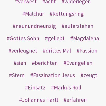
verwest
acht
widerlegen
Malchur
Rettungsring
neunundneunzig
auferstehen
Gottes Sohn
geliebt
Magdalena
verleugnet
drittes Mal
Passion
sieh
berichten
Evangelien
Stern
Faszination Jesus
zeugt
Einsatz
Markus Roll
Johannes Hartl
erfahren