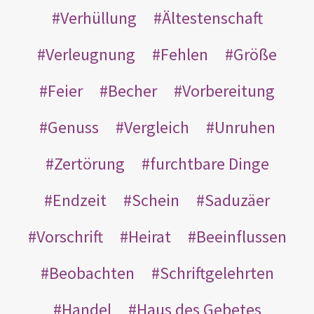
Verhüllung
Ältestenschaft
Verleugnung
Fehlen
Größe
Feier
Becher
Vorbereitung
Genuss
Vergleich
Unruhen
Zertörung
furchtbare Dinge
Endzeit
Schein
Saduzäer
Vorschrift
Heirat
Beeinflussen
Beobachten
Schriftgelehrten
Handel
Haus des Gebetes