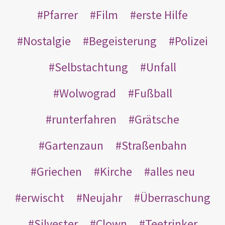
Pfarrer
Film
erste Hilfe
Nostalgie
Begeisterung
Polizei
Selbstachtung
Unfall
Wolwograd
Fußball
runterfahren
Grätsche
Gartenzaun
Straßenbahn
Griechen
Kirche
alles neu
erwischt
Neujahr
Überraschung
Silvester
Clown
Teetrinker