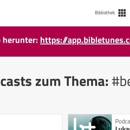
Bibliothek
p herunter:
https://app.bibletunes.
casts zum Thema:
#b
Podca
Luka