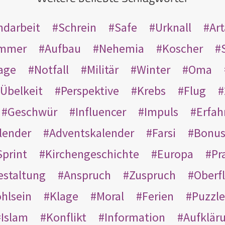
ndarbeit
Schrein
Safe
Urknall
Ar
mmer
Aufbau
Nehemia
Koscher
age
Notfall
Militär
Winter
Oma
Übelkeit
Perspektive
Krebs
Flug
Geschwür
Influencer
Impuls
Erfah
lender
Adventskalender
Farsi
Bonu
Sprint
Kirchengeschichte
Europa
Pr
estaltung
Anspruch
Zuspruch
Oberfl
hlsein
Klage
Moral
Ferien
Puzzle
Islam
Konflikt
Information
Aufklär