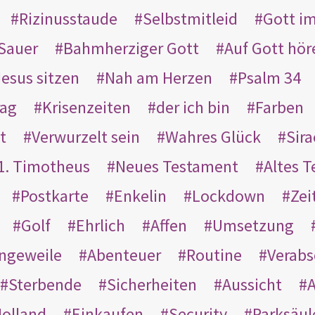
Rizinusstaude
Selbstmitleid
Gott i
Sauer
Bahmherziger Gott
Auf Gott hör
Jesus sitzen
Nah am Herzen
Psalm 34
rag
Krisenzeiten
der ich bin
Farben
t
Verwurzelt sein
Wahres Glück
Sir
1. Timotheus
Neues Testament
Altes 
Postkarte
Enkelin
Lockdown
Zei
Golf
Ehrlich
Affen
Umsetzung
ngeweile
Abenteuer
Routine
Verab
Sterbende
Sicherheiten
Aussicht
A
olland
Einkaufen
Security
Parksäul