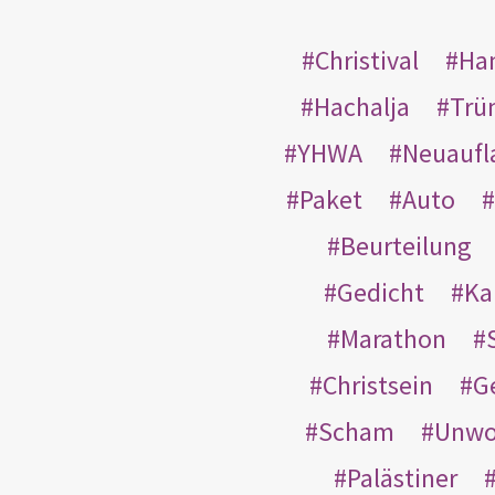
Christival
Ha
Hachalja
Trü
YHWA
Neuaufl
Paket
Auto
Beurteilung
Gedicht
Ka
Marathon
Christsein
G
Scham
Unwo
Palästiner