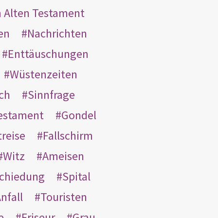
m Alten Testament
en
Nachrichten
Enttäuschungen
Wüstenzeiten
ach
Sinnfrage
Testament
Gondel
treise
Fallschirm
Witz
Ameisen
schiedung
Spital
nfall
Touristen
e
Friseur
Grau