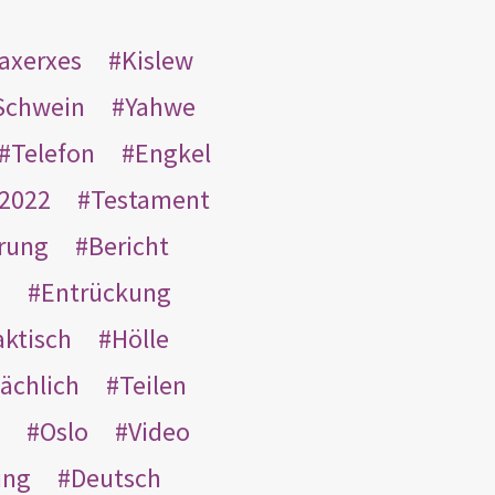
taxerxes
Kislew
Schwein
Yahwe
Telefon
Engkel
2022
Testament
rung
Bericht
s
Entrückung
aktisch
Hölle
ächlich
Teilen
Oslo
Video
ung
Deutsch