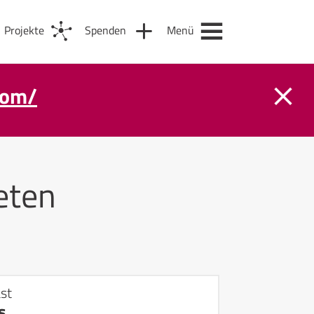
Projekte
Spenden
Menü
com/
eten
st
s