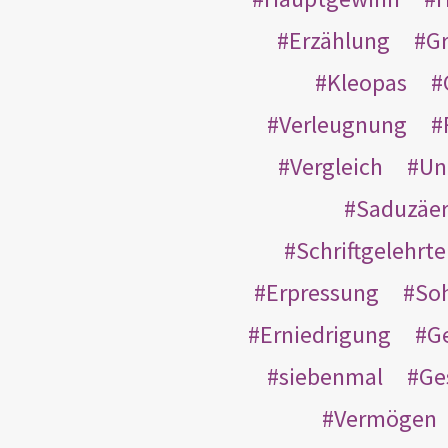
Erzählung
G
Kleopas
Verleugnung
Vergleich
Un
Saduzäe
Schriftgelehrt
Erpressung
So
Erniedrigung
G
siebenmal
Ge
Vermögen