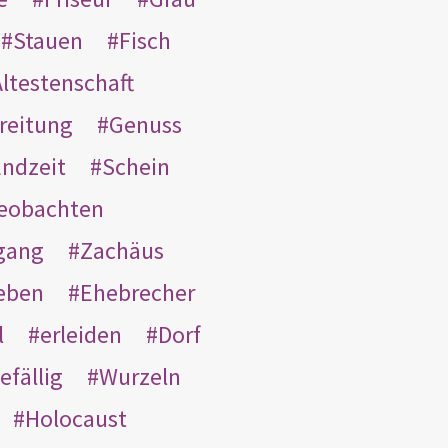
Stauen
Fisch
ltestenschaft
reitung
Genuss
ndzeit
Schein
eobachten
gang
Zachäus
eben
Ehebrecher
l
erleiden
Dorf
efällig
Wurzeln
Holocaust