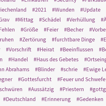
riechenland
2021
Wunden
Update
Grav
Mittag
Schädel
Verhüllung
Ä
Fehlen
Größe
Feier
Becher
Vorbe
ruhen
Zertörung
furchtbare Dinge
E
r
Vorschrift
Heirat
Beeinflussen
B
en
Handel
Haus des Gebetes
Ortsein
hn Abrahams
Blinder
schrie
Ewige L
egner
Gottesfurcht
Feuer und Schwefe
schwüren
Aussätzig
Priestern
gottg
Deutschland
Erinnerung
Gedenken