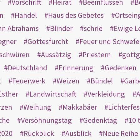
r
Vorschrift
Heirat
Beeinflussen
B
en
Handel
Haus des Gebetes
Ortsein
hn Abrahams
Blinder
schrie
Ewige L
egner
Gottesfurcht
Feuer und Schwefe
schwüren
Aussätzig
Priestern
gottg
Deutschland
Erinnerung
Gedenken
t
Feuerwerk
Weizen
Bündel
Garb
Esther
Landwirtschaft
Verkleidung
A
rzen
Weihung
Makkabäer
Lichterfes
che
Versöhnungstag
Gedenktag
10 
2020
Rückblick
Ausblick
Neue Reihe