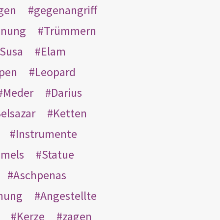
gen
gegenangriff
inung
Trümmern
Susa
Elam
pen
Leopard
Meder
Darius
elsazar
Ketten
Instrumente
mmels
Statue
Aschpenas
nung
Angestellte
Kerze
zagen