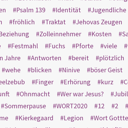
en
Psalm 139
Identität
Jugendliche
n
fröhlich
Traktat
Jehovas Zeugen
Beziehung
Zolleinnehmer
Kosten
Sa
e
Festmahl
Fuchs
Pforte
viele
n Jahre
Antworten
bereit
plötzlich
wehe
blicken
Ninive
böser Geist
eelzebub
Finger
Erhörung
kurz
C
unft
Ohnmacht
Wer war Jesus?
Jubi
Sommerpause
WORT2020
12
2
ame
Kierkegaard
Legion
Wort Gottt