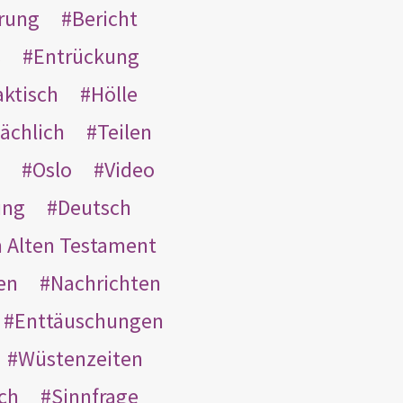
rung
Bericht
s
Entrückung
aktisch
Hölle
ächlich
Teilen
Oslo
Video
ung
Deutsch
m Alten Testament
en
Nachrichten
Enttäuschungen
Wüstenzeiten
ach
Sinnfrage