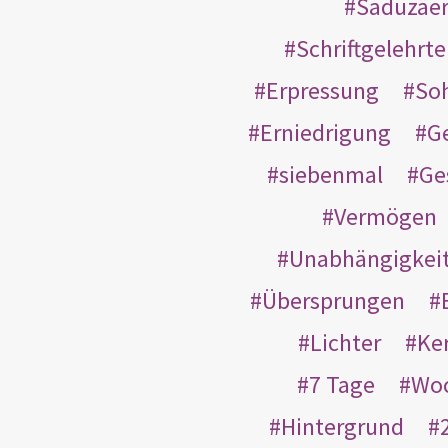
Saduzäe
Schriftgelehrt
Erpressung
So
Erniedrigung
G
siebenmal
Ge
Vermögen
Unabhängigkei
Übersprungen
Lichter
Ke
7 Tage
Wo
Hintergrund