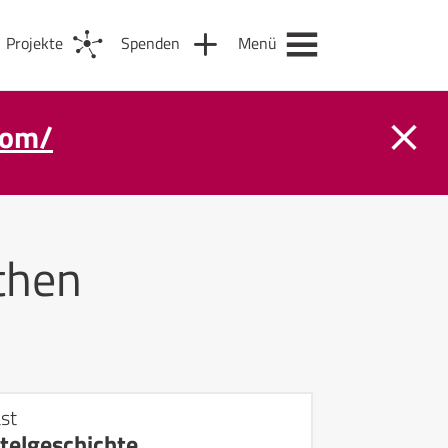
Projekte
Spenden
Menü
com/
then
st
telgeschichte