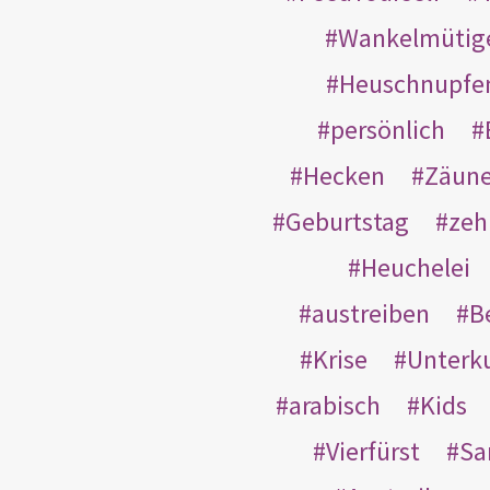
Wankelmütig
Heuschnupfe
persönlich
Hecken
Zäun
Geburtstag
zeh
Heuchelei
austreiben
B
Krise
Unterk
arabisch
Kids
Vierfürst
S