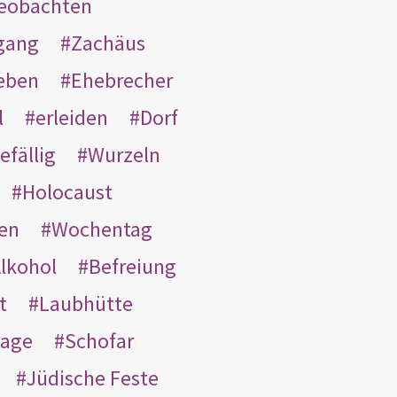
eobachten
gang
Zachäus
eben
Ehebrecher
l
erleiden
Dorf
efällig
Wurzeln
Holocaust
en
Wochentag
lkohol
Befreiung
t
Laubhütte
tage
Schofar
Jüdische Feste