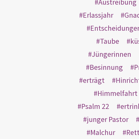
Austreibung
Erlassjahr
Gnad
Entscheidunge
Taube
kü
Jüngerinnen
Besinnung
P
erträgt
Hinric
Himmelfahrt
Psalm 22
ertri
junger Pastor
Malchur
Ret