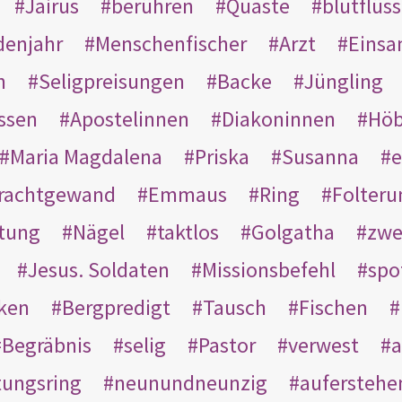
Jairus
berühren
Quaste
blutflüss
enjahr
Menschenfischer
Arzt
Einsa
n
Seligpreisungen
Backe
Jüngling
ssen
Apostelinnen
Diakoninnen
Hö
Maria Magdalena
Priska
Susanna
e
rachtgewand
Emmaus
Ring
Folteru
htung
Nägel
taktlos
Golgatha
zwe
Jesus. Soldaten
Missionsbefehl
spo
nken
Bergpredigt
Tausch
Fischen
Begräbnis
selig
Pastor
verwest
a
tungsring
neunundneunzig
auferstehe