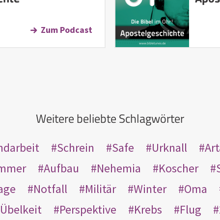
Zum Podcast
Weitere beliebte Schlagwörter
ndarbeit
Schrein
Safe
Urknall
Ar
mmer
Aufbau
Nehemia
Koscher
age
Notfall
Militär
Winter
Oma
Übelkeit
Perspektive
Krebs
Flug