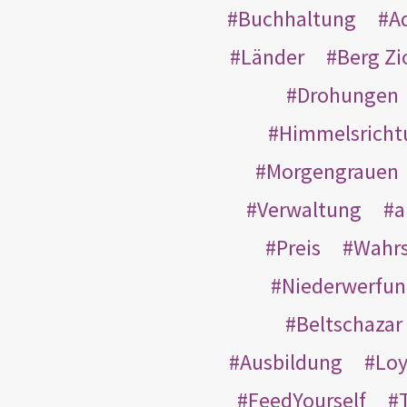
Buchhaltung
A
Länder
Berg Zi
Drohungen
Himmelsricht
Morgengrauen
Verwaltung
a
Preis
Wahrs
Niederwerfun
Beltschazar
Ausbildung
Loy
FeedYourself