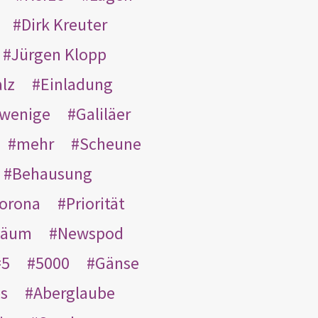
Dirk Kreuter
Jürgen Klopp
lz
Einladung
wenige
Galiläer
mehr
Scheune
Behausung
orona
Priorität
läum
Newspod
5
5000
Gänse
es
Aberglaube