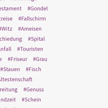
Testament
Gondel
treise
Fallschirm
Witz
Ameisen
schiedung
Spital
nfall
Touristen
e
Friseur
Grau
Stauen
Fisch
ltestenschaft
reitung
Genuss
ndzeit
Schein