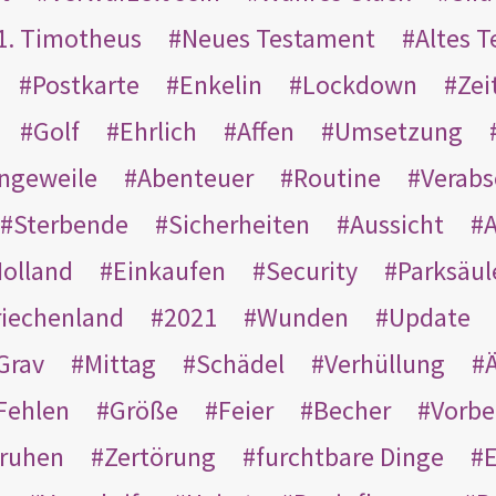
1. Timotheus
Neues Testament
Altes 
Postkarte
Enkelin
Lockdown
Zei
Golf
Ehrlich
Affen
Umsetzung
ngeweile
Abenteuer
Routine
Verab
Sterbende
Sicherheiten
Aussicht
A
olland
Einkaufen
Security
Parksäul
riechenland
2021
Wunden
Update
Grav
Mittag
Schädel
Verhüllung
Ä
Fehlen
Größe
Feier
Becher
Vorbe
ruhen
Zertörung
furchtbare Dinge
E