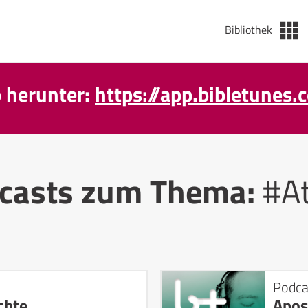
Bibliothek
p herunter:
https://app.bibletunes.
casts zum Thema:
#A
Podca
chte
Apos