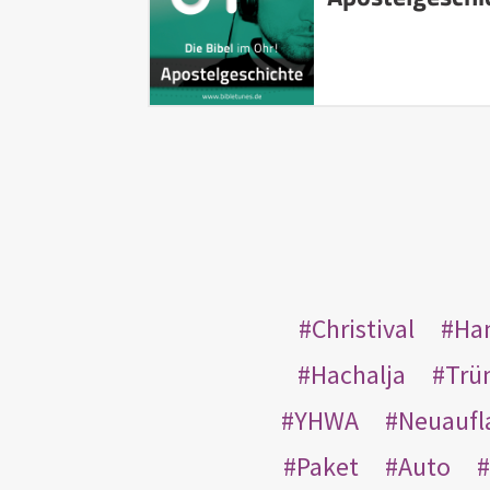
Christival
Ha
Hachalja
Trü
YHWA
Neuaufl
Paket
Auto