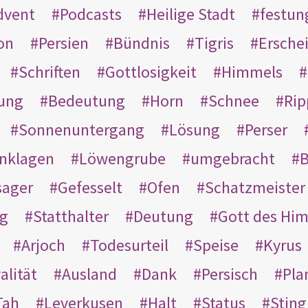
dvent
Podcasts
Heilige Stadt
festun
on
Persien
Bündnis
Tigris
Ersche
Schriften
Gottlosigkeit
Himmels
ung
Bedeutung
Horn
Schnee
Rip
Sonnenuntergang
Lösung
Perser
nklagen
Löwengrube
umgebracht
B
ager
Gefesselt
Ofen
Schatzmeister
g
Statthalter
Deutung
Gott des Hi
Arjoch
Todesurteil
Speise
Kyrus
alität
Ausland
Dank
Persisch
Pla
Tah
Leverkusen
Halt
Status
Sting