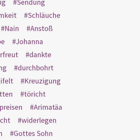
ig
Sendung
mkeit
Schläuche
Nain
Anstoß
be
Johanna
rfreut
dankte
ng
durchbohrt
ifelt
Kreuzigung
tten
töricht
preisen
Arimatäa
cht
widerlegen
n
Gottes Sohn