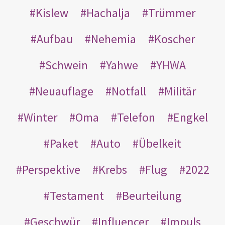
Kislew
Hachalja
Trümmer
Aufbau
Nehemia
Koscher
Schwein
Yahwe
YHWA
Neuauflage
Notfall
Militär
Winter
Oma
Telefon
Engkel
Paket
Auto
Übelkeit
Perspektive
Krebs
Flug
2022
Testament
Beurteilung
Geschwür
Influencer
Impuls