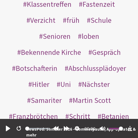
Klassentreffen
Fastenzeit
Verzicht
früh
Schule
Senioren
loben
Bekennende Kirche
Gespräch
Botschafterin
Abschlussplädoyer
Hitler
Uni
Nächster
Samariter
Martin Scott
Franzbrötchen
Schritt
Betanien
00:00
NewsPod: Sommer 2026 – Sommerpause, App-Updates &
sorry
geboren
unfruchtbar
Play
Restart
Rewind
Forward
Settings
Mute
Do
mehr