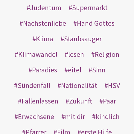
Judentum
Supermarkt
Nächstenliebe
Hand Gottes
Klima
Staubsauger
Klimawandel
lesen
Religion
Paradies
eitel
Sinn
Sündenfall
Nationalität
HSV
Fallenlassen
Zukunft
Paar
Erwachsene
mit dir
kindlich
Pfarrer
Film
erste Hilfe