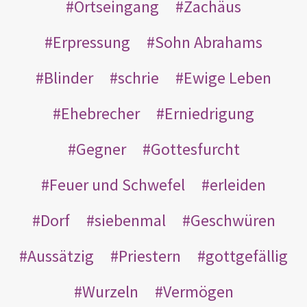
Ortseingang
Zachäus
Erpressung
Sohn Abrahams
Blinder
schrie
Ewige Leben
Ehebrecher
Erniedrigung
Gegner
Gottesfurcht
Feuer und Schwefel
erleiden
Dorf
siebenmal
Geschwüren
Aussätzig
Priestern
gottgefällig
Wurzeln
Vermögen