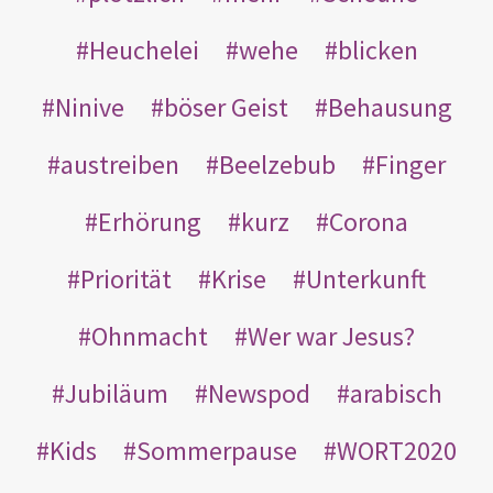
Heuchelei
wehe
blicken
Ninive
böser Geist
Behausung
austreiben
Beelzebub
Finger
Erhörung
kurz
Corona
Priorität
Krise
Unterkunft
Ohnmacht
Wer war Jesus?
Jubiläum
Newspod
arabisch
Kids
Sommerpause
WORT2020