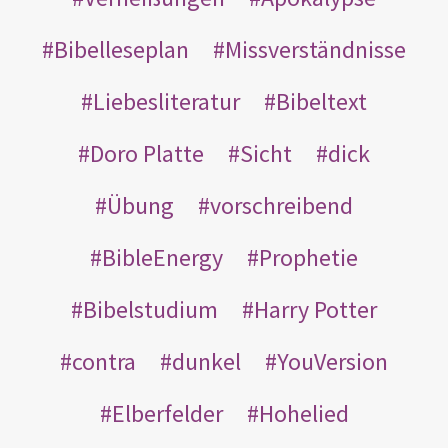
Bibelleseplan
Missverständnisse
Liebesliteratur
Bibeltext
Doro Platte
Sicht
dick
Übung
vorschreibend
BibleEnergy
Prophetie
Bibelstudium
Harry Potter
contra
dunkel
YouVersion
Elberfelder
Hohelied