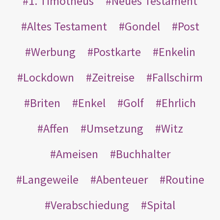
1. Timotheus
Neues Testament
Altes Testament
Gondel
Post
Werbung
Postkarte
Enkelin
Lockdown
Zeitreise
Fallschirm
Briten
Enkel
Golf
Ehrlich
Affen
Umsetzung
Witz
Ameisen
Buchhalter
Langeweile
Abenteuer
Routine
Verabschiedung
Spital