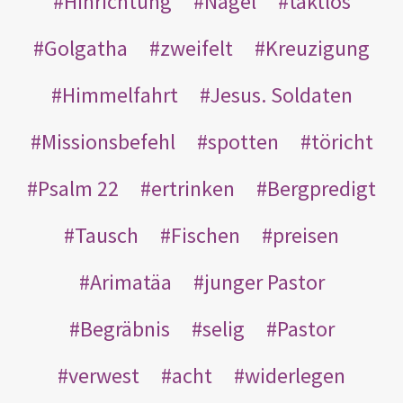
Hinrichtung
Nägel
taktlos
Golgatha
zweifelt
Kreuzigung
Himmelfahrt
Jesus. Soldaten
Missionsbefehl
spotten
töricht
Psalm 22
ertrinken
Bergpredigt
Tausch
Fischen
preisen
Arimatäa
junger Pastor
Begräbnis
selig
Pastor
verwest
acht
widerlegen