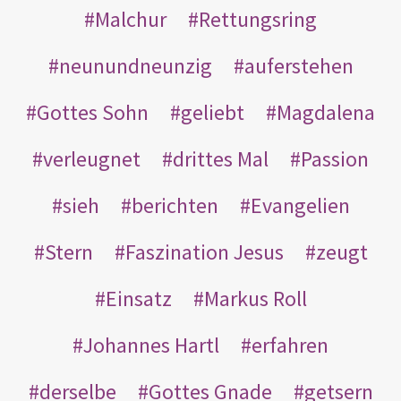
Malchur
Rettungsring
neunundneunzig
auferstehen
Gottes Sohn
geliebt
Magdalena
verleugnet
drittes Mal
Passion
sieh
berichten
Evangelien
Stern
Faszination Jesus
zeugt
Einsatz
Markus Roll
Johannes Hartl
erfahren
derselbe
Gottes Gnade
getsern