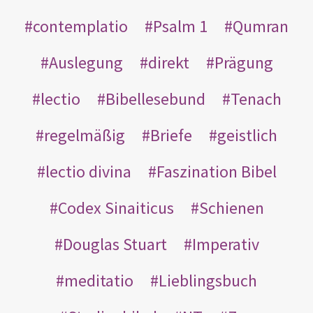
contemplatio
Psalm 1
Qumran
Auslegung
direkt
Prägung
lectio
Bibellesebund
Tenach
regelmäßig
Briefe
geistlich
lectio divina
Faszination Bibel
Codex Sinaiticus
Schienen
Douglas Stuart
Imperativ
meditatio
Lieblingsbuch