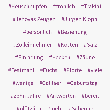
Heuschnupfen
fröhlich
Traktat
Jehovas Zeugen
Jürgen Klopp
persönlich
Beziehung
Zolleinnehmer
Kosten
Salz
Einladung
Hecken
Zäune
Festmahl
Fuchs
Pforte
viele
wenige
Galiläer
Geburtstag
zehn Jahre
Antworten
bereit
plötzlich
mehr
Scheune