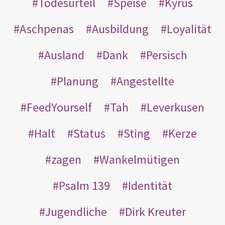
Todesurteil
Speise
Kyrus
Aschpenas
Ausbildung
Loyalität
Ausland
Dank
Persisch
Planung
Angestellte
FeedYourself
Tah
Leverkusen
Halt
Status
Sting
Kerze
zagen
Wankelmütigen
Psalm 139
Identität
Jugendliche
Dirk Kreuter