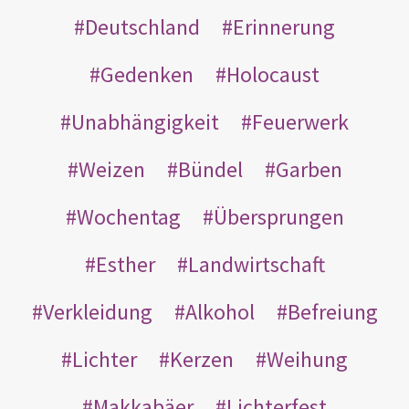
Deutschland
Erinnerung
Gedenken
Holocaust
Unabhängigkeit
Feuerwerk
Weizen
Bündel
Garben
Wochentag
Übersprungen
Esther
Landwirtschaft
Verkleidung
Alkohol
Befreiung
Lichter
Kerzen
Weihung
Makkabäer
Lichterfest