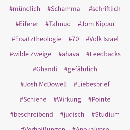
mündlich
Schammai
schriftlich
Eiferer
Talmud
Jom Kippur
Ersatztheologie
70
Volk Israel
wilde Zweige
ahava
Feedbacks
Ghandi
gefährlich
Josh McDowell
Liebesbrief
Schiene
Wirkung
Pointe
beschreibend
jüdisch
Studium
Verheißungen
Apokalypse