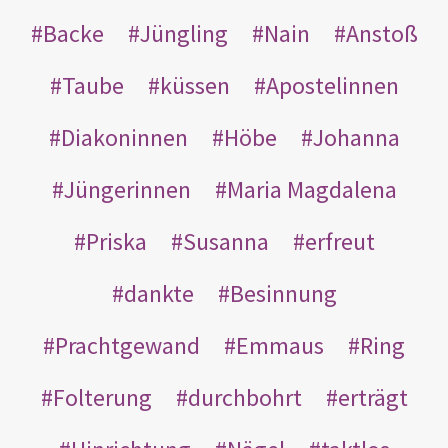
Backe
Jüngling
Nain
Anstoß
Taube
küssen
Apostelinnen
Diakoninnen
Höbe
Johanna
Jüngerinnen
Maria Magdalena
Priska
Susanna
erfreut
dankte
Besinnung
Prachtgewand
Emmaus
Ring
Folterung
durchbohrt
erträgt