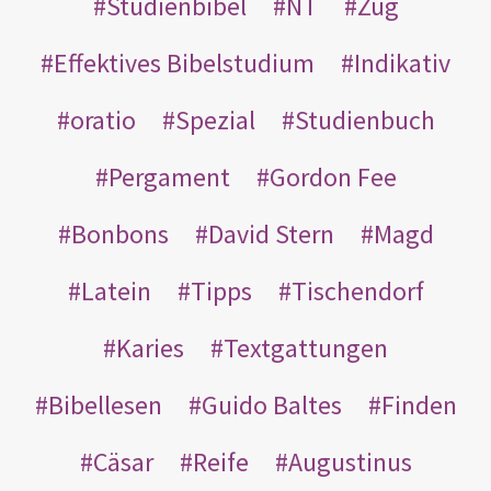
Studienbibel
NT
Zug
Effektives Bibelstudium
Indikativ
oratio
Spezial
Studienbuch
Pergament
Gordon Fee
Bonbons
David Stern
Magd
Latein
Tipps
Tischendorf
Karies
Textgattungen
Bibellesen
Guido Baltes
Finden
Cäsar
Reife
Augustinus