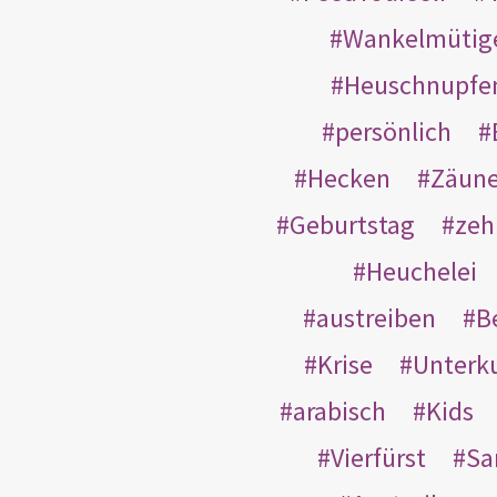
Wankelmütig
Heuschnupfe
persönlich
Hecken
Zäun
Geburtstag
zeh
Heuchelei
austreiben
B
Krise
Unterk
arabisch
Kids
Vierfürst
S