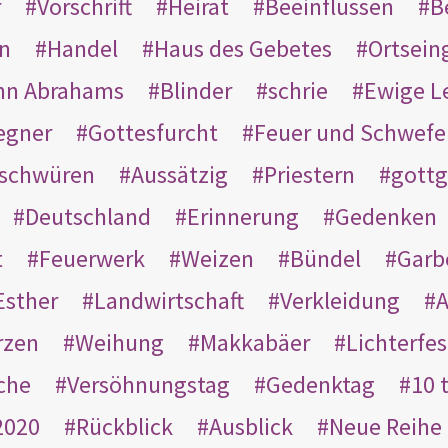
r
Vorschrift
Heirat
Beeinflussen
B
en
Handel
Haus des Gebetes
Ortsein
hn Abrahams
Blinder
schrie
Ewige L
egner
Gottesfurcht
Feuer und Schwefe
schwüren
Aussätzig
Priestern
gottg
Deutschland
Erinnerung
Gedenken
t
Feuerwerk
Weizen
Bündel
Garb
Esther
Landwirtschaft
Verkleidung
A
rzen
Weihung
Makkabäer
Lichterfes
che
Versöhnungstag
Gedenktag
10 
2020
Rückblick
Ausblick
Neue Reihe