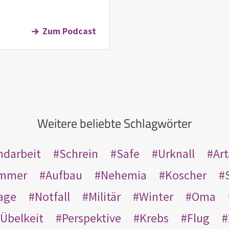
Zum Podcast
Weitere beliebte Schlagwörter
ndarbeit
Schrein
Safe
Urknall
Ar
mmer
Aufbau
Nehemia
Koscher
age
Notfall
Militär
Winter
Oma
Übelkeit
Perspektive
Krebs
Flug