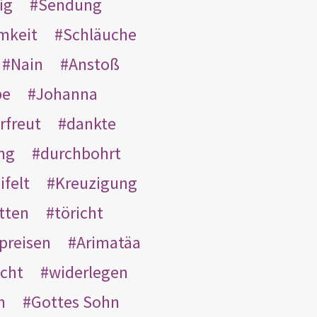
ig
Sendung
mkeit
Schläuche
Nain
Anstoß
be
Johanna
rfreut
dankte
ng
durchbohrt
ifelt
Kreuzigung
tten
töricht
preisen
Arimatäa
cht
widerlegen
n
Gottes Sohn