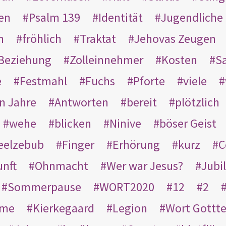
en
Psalm 139
Identität
Jugendliche
n
fröhlich
Traktat
Jehovas Zeugen
Beziehung
Zolleinnehmer
Kosten
Sa
e
Festmahl
Fuchs
Pforte
viele
n Jahre
Antworten
bereit
plötzlich
wehe
blicken
Ninive
böser Geist
eelzebub
Finger
Erhörung
kurz
C
unft
Ohnmacht
Wer war Jesus?
Jubi
Sommerpause
WORT2020
12
2
ame
Kierkegaard
Legion
Wort Gottt