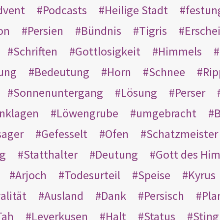
dvent
Podcasts
Heilige Stadt
festun
on
Persien
Bündnis
Tigris
Ersche
Schriften
Gottlosigkeit
Himmels
ung
Bedeutung
Horn
Schnee
Rip
Sonnenuntergang
Lösung
Perser
nklagen
Löwengrube
umgebracht
B
ager
Gefesselt
Ofen
Schatzmeister
g
Statthalter
Deutung
Gott des Hi
Arjoch
Todesurteil
Speise
Kyrus
alität
Ausland
Dank
Persisch
Pla
Tah
Leverkusen
Halt
Status
Sting