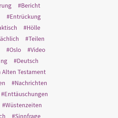
rung
Bericht
s
Entrückung
aktisch
Hölle
ächlich
Teilen
Oslo
Video
ung
Deutsch
m Alten Testament
en
Nachrichten
Enttäuschungen
Wüstenzeiten
ach
Sinnfrage