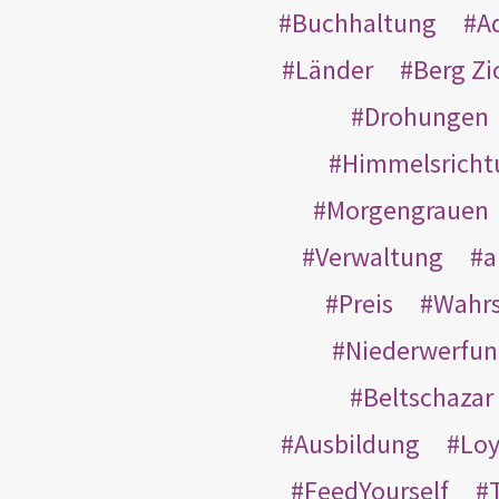
Buchhaltung
A
Länder
Berg Zi
Drohungen
Himmelsricht
Morgengrauen
Verwaltung
a
Preis
Wahrs
Niederwerfun
Beltschazar
Ausbildung
Loy
FeedYourself