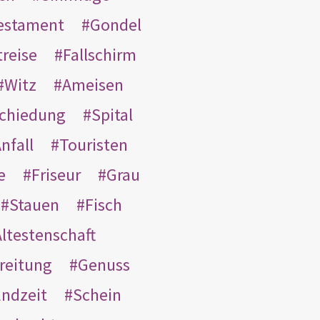
Testament
Gondel
treise
Fallschirm
Witz
Ameisen
schiedung
Spital
nfall
Touristen
e
Friseur
Grau
Stauen
Fisch
ltestenschaft
reitung
Genuss
ndzeit
Schein