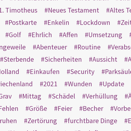
1. Timotheus
Neues Testament
Altes 
Postkarte
Enkelin
Lockdown
Zei
Golf
Ehrlich
Affen
Umsetzung
ngeweile
Abenteuer
Routine
Verab
Sterbende
Sicherheiten
Aussicht
A
olland
Einkaufen
Security
Parksäul
riechenland
2021
Wunden
Update
Grav
Mittag
Schädel
Verhüllung
Ä
Fehlen
Größe
Feier
Becher
Vorbe
ruhen
Zertörung
furchtbare Dinge
E