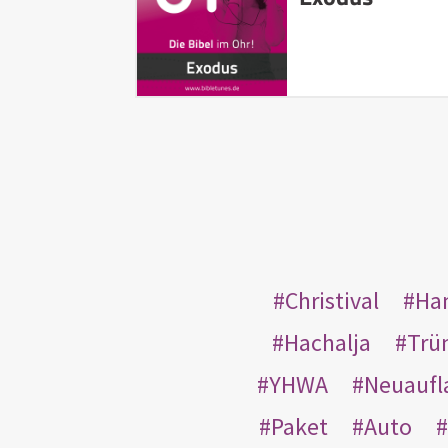
Christival
Ha
Hachalja
Trü
YHWA
Neuaufl
Paket
Auto