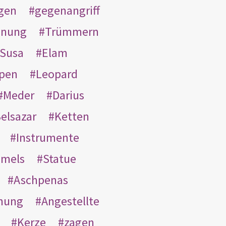
gen
gegenangriff
inung
Trümmern
Susa
Elam
pen
Leopard
Meder
Darius
elsazar
Ketten
Instrumente
mmels
Statue
Aschpenas
nung
Angestellte
Kerze
zagen