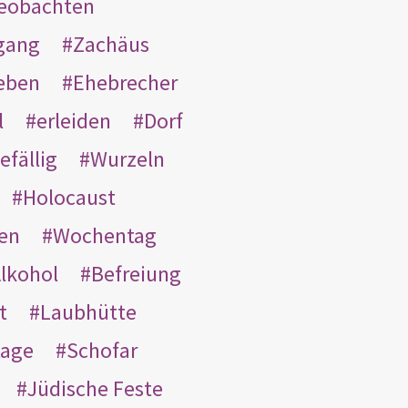
eobachten
gang
Zachäus
eben
Ehebrecher
l
erleiden
Dorf
efällig
Wurzeln
Holocaust
en
Wochentag
lkohol
Befreiung
t
Laubhütte
tage
Schofar
Jüdische Feste