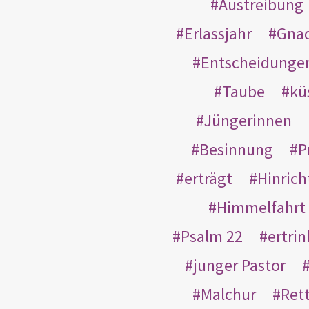
Austreibung
Erlassjahr
Gnad
Entscheidunge
Taube
kü
Jüngerinnen
Besinnung
P
erträgt
Hinric
Himmelfahrt
Psalm 22
ertri
junger Pastor
Malchur
Ret