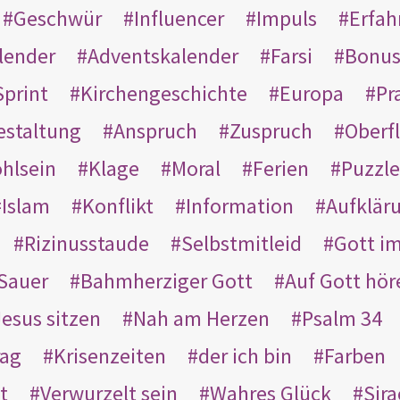
Geschwür
Influencer
Impuls
Erfah
lender
Adventskalender
Farsi
Bonu
Sprint
Kirchengeschichte
Europa
Pr
estaltung
Anspruch
Zuspruch
Oberfl
hlsein
Klage
Moral
Ferien
Puzzle
Islam
Konflikt
Information
Aufklär
Rizinusstaude
Selbstmitleid
Gott i
Sauer
Bahmherziger Gott
Auf Gott hör
Jesus sitzen
Nah am Herzen
Psalm 34
rag
Krisenzeiten
der ich bin
Farben
t
Verwurzelt sein
Wahres Glück
Sir