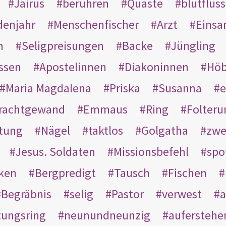
Jairus
berühren
Quaste
blutflüss
enjahr
Menschenfischer
Arzt
Einsa
n
Seligpreisungen
Backe
Jüngling
ssen
Apostelinnen
Diakoninnen
Hö
Maria Magdalena
Priska
Susanna
e
rachtgewand
Emmaus
Ring
Folteru
htung
Nägel
taktlos
Golgatha
zwe
Jesus. Soldaten
Missionsbefehl
spo
nken
Bergpredigt
Tausch
Fischen
Begräbnis
selig
Pastor
verwest
a
tungsring
neunundneunzig
auferstehe