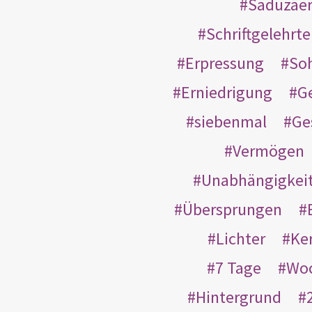
Saduzäe
Schriftgelehrt
Erpressung
So
Erniedrigung
G
siebenmal
Ge
Vermögen
Unabhängigkei
Übersprungen
Lichter
Ke
7 Tage
Wo
Hintergrund