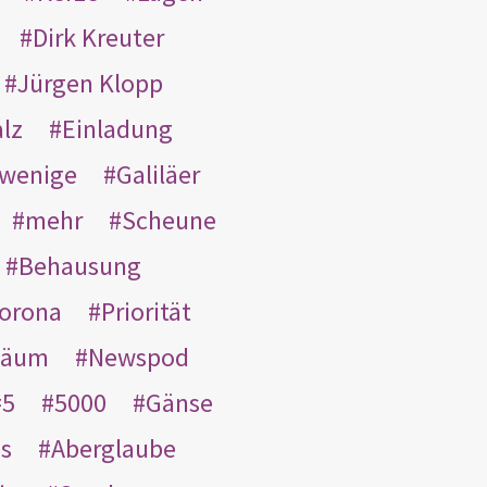
Dirk Kreuter
Jürgen Klopp
lz
Einladung
wenige
Galiläer
mehr
Scheune
Behausung
orona
Priorität
läum
Newspod
5
5000
Gänse
es
Aberglaube