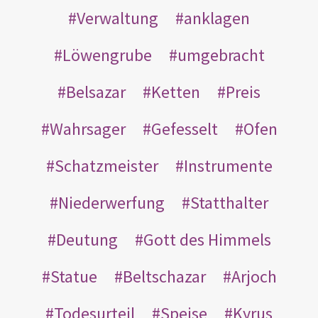
Verwaltung
anklagen
Löwengrube
umgebracht
Belsazar
Ketten
Preis
Wahrsager
Gefesselt
Ofen
Schatzmeister
Instrumente
Niederwerfung
Statthalter
Deutung
Gott des Himmels
Statue
Beltschazar
Arjoch
Todesurteil
Speise
Kyrus