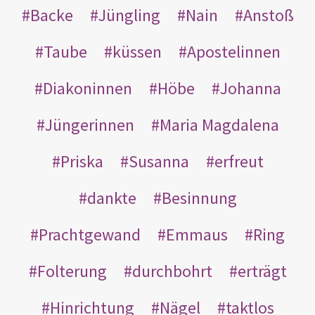
Backe
Jüngling
Nain
Anstoß
Taube
küssen
Apostelinnen
Diakoninnen
Höbe
Johanna
Jüngerinnen
Maria Magdalena
Priska
Susanna
erfreut
dankte
Besinnung
Prachtgewand
Emmaus
Ring
Folterung
durchbohrt
erträgt
Hinrichtung
Nägel
taktlos