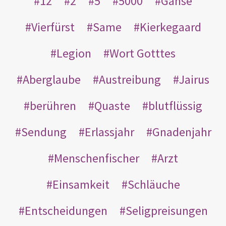
12
2
5
5000
Gänse
Vierfürst
Same
Kierkegaard
Legion
Wort Gotttes
Aberglaube
Austreibung
Jairus
berühren
Quaste
blutflüssig
Sendung
Erlassjahr
Gnadenjahr
Menschenfischer
Arzt
Einsamkeit
Schläuche
Entscheidungen
Seligpreisungen