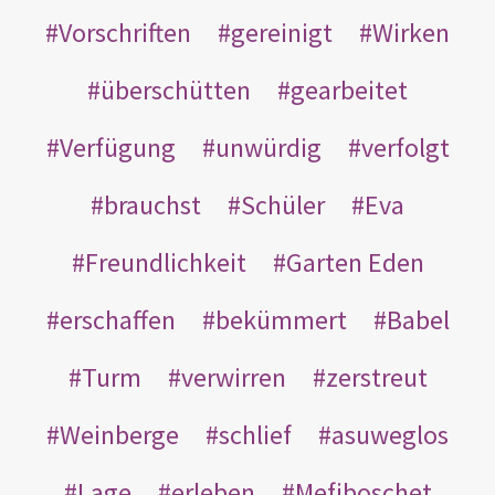
Vorschriften
gereinigt
Wirken
überschütten
gearbeitet
Verfügung
unwürdig
verfolgt
brauchst
Schüler
Eva
Freundlichkeit
Garten Eden
erschaffen
bekümmert
Babel
Turm
verwirren
zerstreut
Weinberge
schlief
asuweglos
Lage
erleben
Mefiboschet