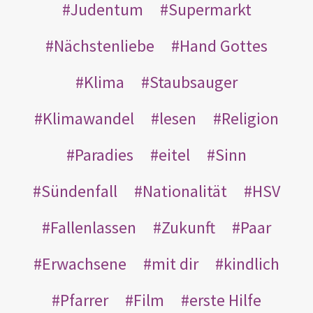
Judentum
Supermarkt
Nächstenliebe
Hand Gottes
Klima
Staubsauger
Klimawandel
lesen
Religion
Paradies
eitel
Sinn
Sündenfall
Nationalität
HSV
Fallenlassen
Zukunft
Paar
Erwachsene
mit dir
kindlich
Pfarrer
Film
erste Hilfe