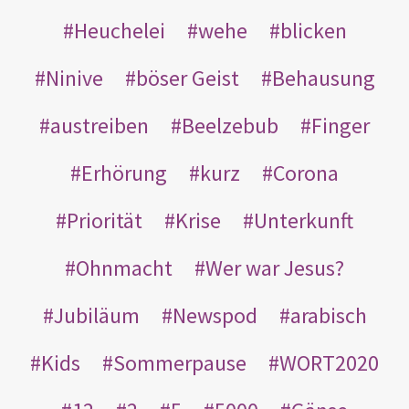
Heuchelei
wehe
blicken
Ninive
böser Geist
Behausung
austreiben
Beelzebub
Finger
Erhörung
kurz
Corona
Priorität
Krise
Unterkunft
Ohnmacht
Wer war Jesus?
Jubiläum
Newspod
arabisch
Kids
Sommerpause
WORT2020