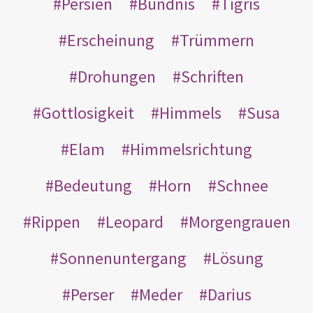
Persien
Bündnis
Tigris
Erscheinung
Trümmern
Drohungen
Schriften
Gottlosigkeit
Himmels
Susa
Elam
Himmelsrichtung
Bedeutung
Horn
Schnee
Rippen
Leopard
Morgengrauen
Sonnenuntergang
Lösung
Perser
Meder
Darius