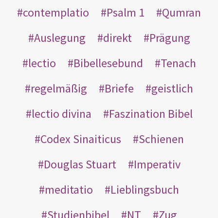
contemplatio
Psalm 1
Qumran
Auslegung
direkt
Prägung
lectio
Bibellesebund
Tenach
regelmäßig
Briefe
geistlich
lectio divina
Faszination Bibel
Codex Sinaiticus
Schienen
Douglas Stuart
Imperativ
meditatio
Lieblingsbuch
Studienbibel
NT
Zug