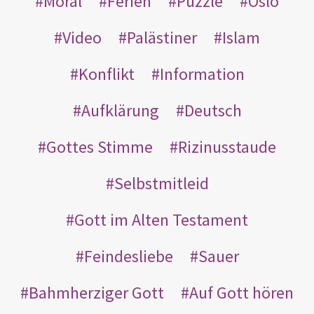
Moral
Ferien
Puzzle
Oslo
Video
Palästiner
Islam
Konflikt
Information
Aufklärung
Deutsch
Gottes Stimme
Rizinusstaude
Selbstmitleid
Gott im Alten Testament
Feindesliebe
Sauer
Bahmherziger Gott
Auf Gott hören