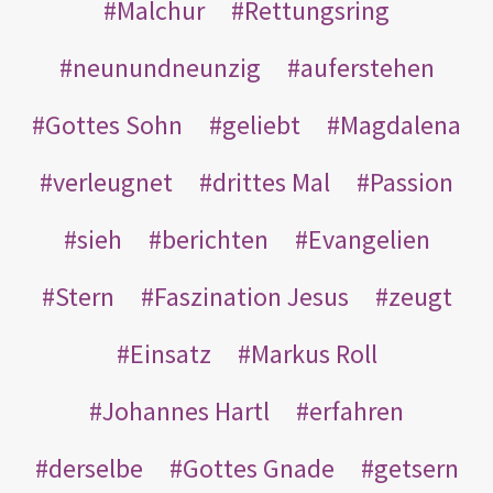
Malchur
Rettungsring
neunundneunzig
auferstehen
Gottes Sohn
geliebt
Magdalena
verleugnet
drittes Mal
Passion
sieh
berichten
Evangelien
Stern
Faszination Jesus
zeugt
Einsatz
Markus Roll
Johannes Hartl
erfahren
derselbe
Gottes Gnade
getsern