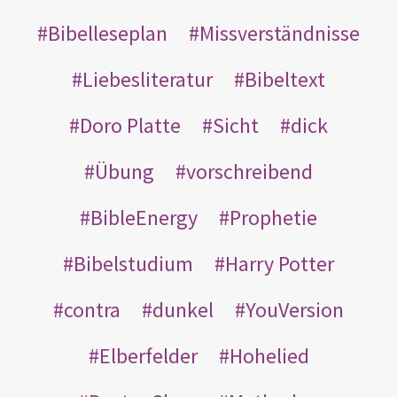
Bibelleseplan
Missverständnisse
Liebesliteratur
Bibeltext
Doro Platte
Sicht
dick
Übung
vorschreibend
BibleEnergy
Prophetie
Bibelstudium
Harry Potter
contra
dunkel
YouVersion
Elberfelder
Hohelied