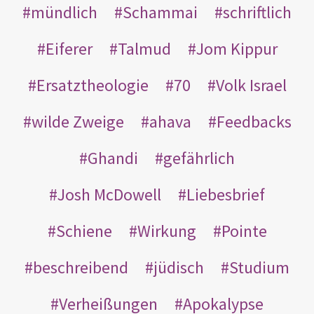
mündlich
Schammai
schriftlich
Eiferer
Talmud
Jom Kippur
Ersatztheologie
70
Volk Israel
wilde Zweige
ahava
Feedbacks
Ghandi
gefährlich
Josh McDowell
Liebesbrief
Schiene
Wirkung
Pointe
beschreibend
jüdisch
Studium
Verheißungen
Apokalypse