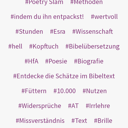
Poetry Slam
Methoden
indem du ihn entpackst!
wertvoll
Stunden
Esra
Wissenschaft
hell
Kopftuch
Bibelübersetzung
HfA
Poesie
Biografie
Entdecke die Schätze im Bibeltext
Füttern
10.000
Nutzen
Widersprüche
AT
Irrlehre
Missverständnis
Text
Brille