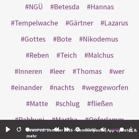
NGÜ
Betesda
Hannas
Tempelwache
Gärtner
Lazarus
Gottes
Bote
Nikodemus
Reben
Teich
Malchus
Inneren
leer
Thomas
wer
einander
nachts
weggeworfen
Matte
schlug
fließen
Rabbuni
Martha
Opferlamm
00:00
NewsPod: Sommer 2026 – Sommerpause, App-Updates &
gewaschen
gegeben
jüdischen
Play
Restart
Rewind
Forward
Settings
Mute
Do
mehr