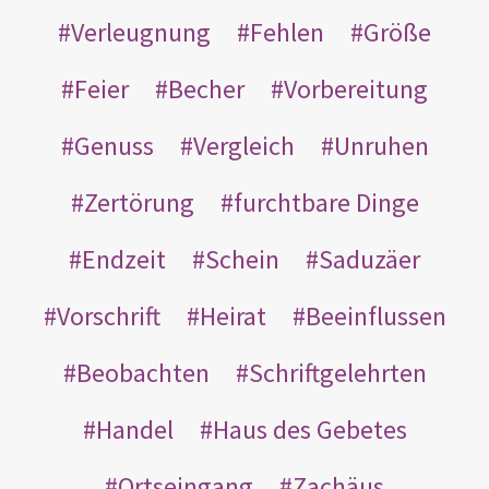
Verleugnung
Fehlen
Größe
Feier
Becher
Vorbereitung
Genuss
Vergleich
Unruhen
Zertörung
furchtbare Dinge
Endzeit
Schein
Saduzäer
Vorschrift
Heirat
Beeinflussen
Beobachten
Schriftgelehrten
Handel
Haus des Gebetes
Ortseingang
Zachäus