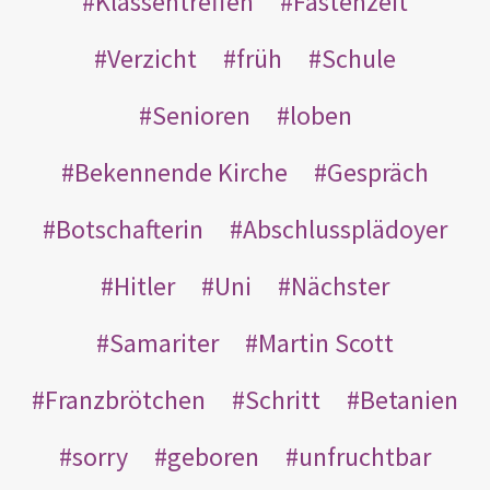
Klassentreffen
Fastenzeit
Verzicht
früh
Schule
Senioren
loben
Bekennende Kirche
Gespräch
Botschafterin
Abschlussplädoyer
Hitler
Uni
Nächster
Samariter
Martin Scott
Franzbrötchen
Schritt
Betanien
sorry
geboren
unfruchtbar