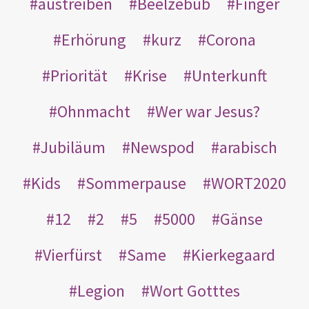
austreiben
Beelzebub
Finger
Erhörung
kurz
Corona
Priorität
Krise
Unterkunft
Ohnmacht
Wer war Jesus?
Jubiläum
Newspod
arabisch
Kids
Sommerpause
WORT2020
12
2
5
5000
Gänse
Vierfürst
Same
Kierkegaard
Legion
Wort Gotttes