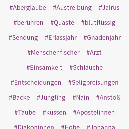
Aberglaube
Austreibung
Jairus
berühren
Quaste
blutflüssig
Sendung
Erlassjahr
Gnadenjahr
Menschenfischer
Arzt
Einsamkeit
Schläuche
Entscheidungen
Seligpreisungen
Backe
Jüngling
Nain
Anstoß
Taube
küssen
Apostelinnen
Diakoninnen
Höbe
Johanna