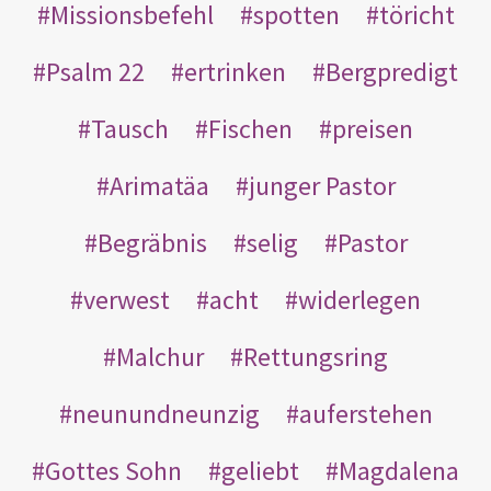
Missionsbefehl
spotten
töricht
Psalm 22
ertrinken
Bergpredigt
Tausch
Fischen
preisen
Arimatäa
junger Pastor
Begräbnis
selig
Pastor
verwest
acht
widerlegen
Malchur
Rettungsring
neunundneunzig
auferstehen
Gottes Sohn
geliebt
Magdalena