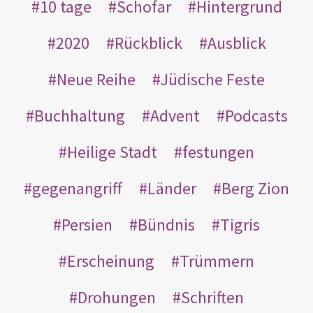
10 tage
Schofar
Hintergrund
2020
Rückblick
Ausblick
Neue Reihe
Jüdische Feste
Buchhaltung
Advent
Podcasts
Heilige Stadt
festungen
gegenangriff
Länder
Berg Zion
Persien
Bündnis
Tigris
Erscheinung
Trümmern
Drohungen
Schriften