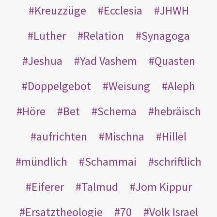
Kreuzzüge
Ecclesia
JHWH
Luther
Relation
Synagoga
Jeshua
Yad Vashem
Quasten
Doppelgebot
Weisung
Aleph
Höre
Bet
Schema
hebräisch
aufrichten
Mischna
Hillel
mündlich
Schammai
schriftlich
Eiferer
Talmud
Jom Kippur
Ersatztheologie
70
Volk Israel