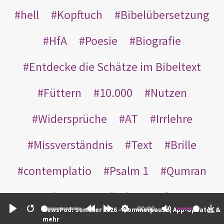
hell
Kopftuch
Bibelübersetzung
HfA
Poesie
Biografie
Entdecke die Schätze im Bibeltext
Füttern
10.000
Nutzen
Widersprüche
AT
Irrlehre
Missverständnis
Text
Brille
contemplatio
Psalm 1
Qumran
Auslegung
direkt
Prägung
00:00
NewsPod: Sommer 2026 – Sommerpause, App-Updates &
Play
Restart
Rewind
Forward
Settings
Mute
Do
mehr
lectio
Bibellesebund
Tenach