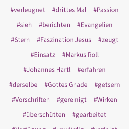
verleugnet
drittes Mal
Passion
sieh
berichten
Evangelien
Stern
Faszination Jesus
zeugt
Einsatz
Markus Roll
Johannes Hartl
erfahren
derselbe
Gottes Gnade
getsern
Vorschriften
gereinigt
Wirken
überschütten
gearbeitet