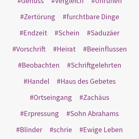
Genuss
Vergleich
Unruhen
Zertörung
furchtbare Dinge
Endzeit
Schein
Saduzäer
Vorschrift
Heirat
Beeinflussen
Beobachten
Schriftgelehrten
Handel
Haus des Gebetes
Ortseingang
Zachäus
Erpressung
Sohn Abrahams
Blinder
schrie
Ewige Leben