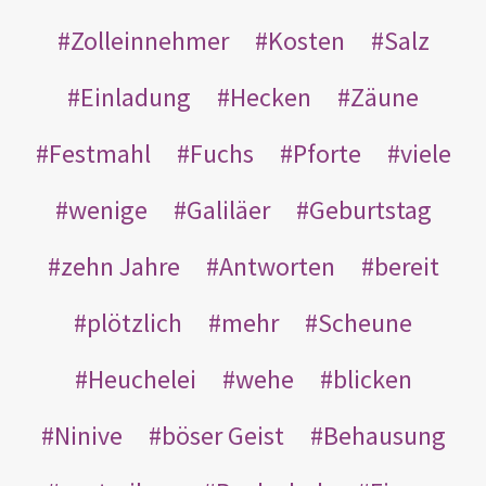
Zolleinnehmer
Kosten
Salz
Einladung
Hecken
Zäune
Festmahl
Fuchs
Pforte
viele
wenige
Galiläer
Geburtstag
zehn Jahre
Antworten
bereit
plötzlich
mehr
Scheune
Heuchelei
wehe
blicken
Ninive
böser Geist
Behausung