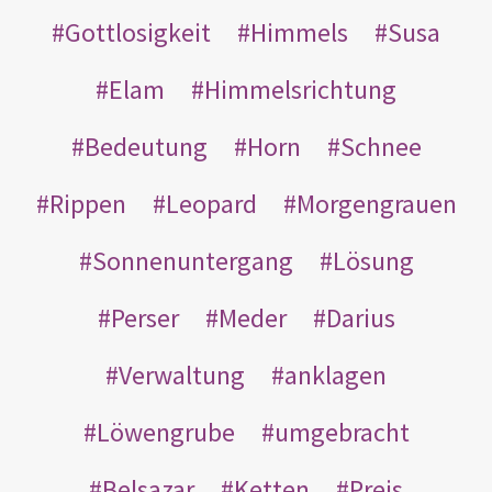
Gottlosigkeit
Himmels
Susa
Elam
Himmelsrichtung
Bedeutung
Horn
Schnee
Rippen
Leopard
Morgengrauen
Sonnenuntergang
Lösung
Perser
Meder
Darius
Verwaltung
anklagen
Löwengrube
umgebracht
Belsazar
Ketten
Preis