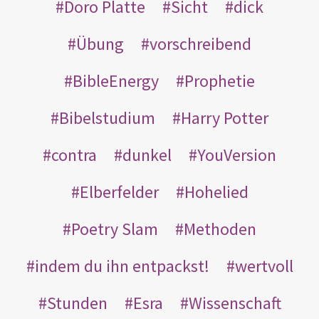
Doro Platte
Sicht
dick
Übung
vorschreibend
BibleEnergy
Prophetie
Bibelstudium
Harry Potter
contra
dunkel
YouVersion
Elberfelder
Hohelied
Poetry Slam
Methoden
indem du ihn entpackst!
wertvoll
Stunden
Esra
Wissenschaft