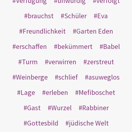
Verfügung
unwürdig
verfolgt
brauchst
Schüler
Eva
Freundlichkeit
Garten Eden
erschaffen
bekümmert
Babel
Turm
verwirren
zerstreut
Weinberge
schlief
asuweglos
Lage
erleben
Mefiboschet
Gast
Wurzel
Rabbiner
Gottesbild
jüdische Welt