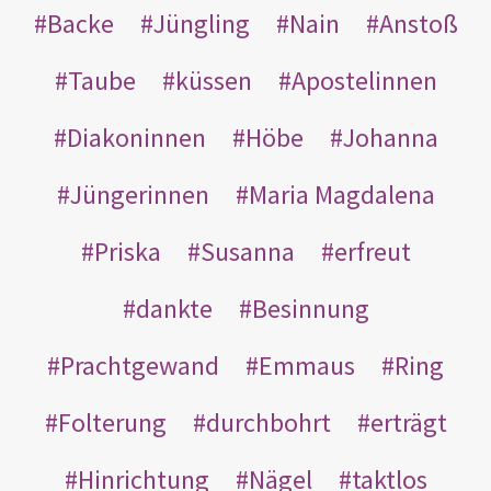
Backe
Jüngling
Nain
Anstoß
Taube
küssen
Apostelinnen
Diakoninnen
Höbe
Johanna
Jüngerinnen
Maria Magdalena
Priska
Susanna
erfreut
dankte
Besinnung
Prachtgewand
Emmaus
Ring
Folterung
durchbohrt
erträgt
Hinrichtung
Nägel
taktlos