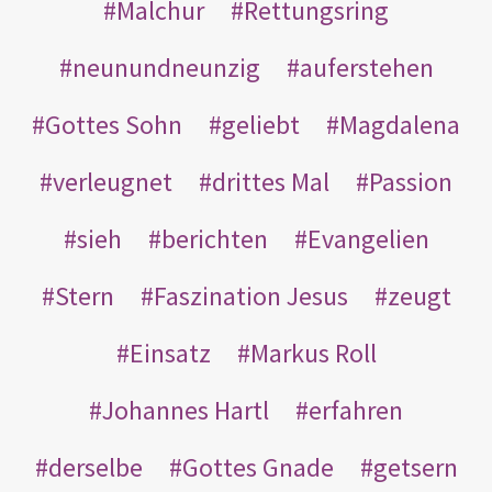
Malchur
Rettungsring
neunundneunzig
auferstehen
Gottes Sohn
geliebt
Magdalena
verleugnet
drittes Mal
Passion
sieh
berichten
Evangelien
Stern
Faszination Jesus
zeugt
Einsatz
Markus Roll
Johannes Hartl
erfahren
derselbe
Gottes Gnade
getsern