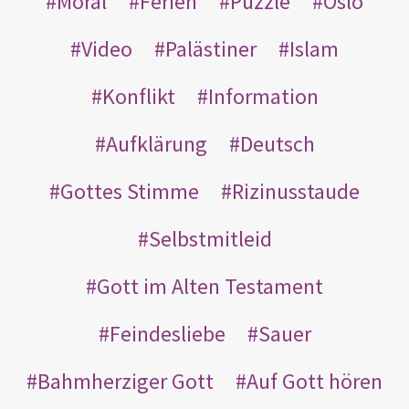
Moral
Ferien
Puzzle
Oslo
Video
Palästiner
Islam
Konflikt
Information
Aufklärung
Deutsch
Gottes Stimme
Rizinusstaude
Selbstmitleid
Gott im Alten Testament
Feindesliebe
Sauer
Bahmherziger Gott
Auf Gott hören