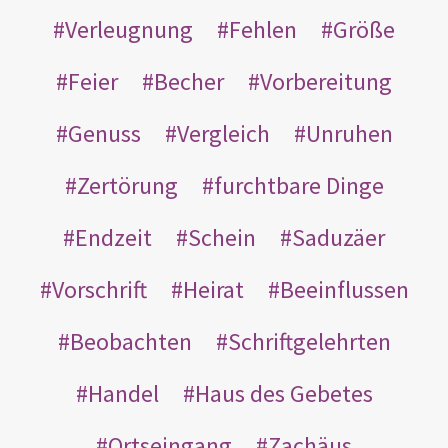
Verleugnung
Fehlen
Größe
Feier
Becher
Vorbereitung
Genuss
Vergleich
Unruhen
Zertörung
furchtbare Dinge
Endzeit
Schein
Saduzäer
Vorschrift
Heirat
Beeinflussen
Beobachten
Schriftgelehrten
Handel
Haus des Gebetes
Ortseingang
Zachäus