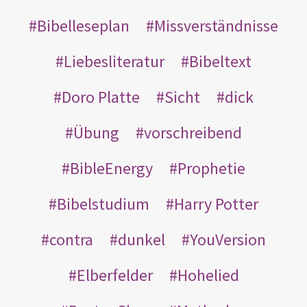
Bibelleseplan
Missverständnisse
Liebesliteratur
Bibeltext
Doro Platte
Sicht
dick
Übung
vorschreibend
BibleEnergy
Prophetie
Bibelstudium
Harry Potter
contra
dunkel
YouVersion
Elberfelder
Hohelied