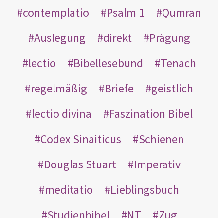
contemplatio
Psalm 1
Qumran
Auslegung
direkt
Prägung
lectio
Bibellesebund
Tenach
regelmäßig
Briefe
geistlich
lectio divina
Faszination Bibel
Codex Sinaiticus
Schienen
Douglas Stuart
Imperativ
meditatio
Lieblingsbuch
Studienbibel
NT
Zug