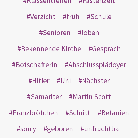
Klassentreffen
Fastenzeit
Verzicht
früh
Schule
Senioren
loben
Bekennende Kirche
Gespräch
Botschafterin
Abschlussplädoyer
Hitler
Uni
Nächster
Samariter
Martin Scott
Franzbrötchen
Schritt
Betanien
sorry
geboren
unfruchtbar