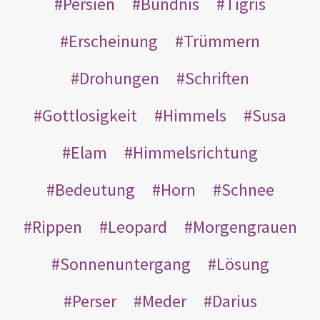
Persien
Bündnis
Tigris
Erscheinung
Trümmern
Drohungen
Schriften
Gottlosigkeit
Himmels
Susa
Elam
Himmelsrichtung
Bedeutung
Horn
Schnee
Rippen
Leopard
Morgengrauen
Sonnenuntergang
Lösung
Perser
Meder
Darius