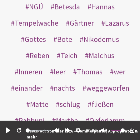
NGÜ
Betesda
Hannas
Tempelwache
Gärtner
Lazarus
Gottes
Bote
Nikodemus
Reben
Teich
Malchus
Inneren
leer
Thomas
wer
einander
nachts
weggeworfen
Matte
schlug
fließen
Rabbuni
Martha
Opferlamm
00:00
NewsPod: Sommer 2026 – Sommerpause, App-Updates &
gewaschen
gegeben
jüdischen
Play
Restart
Rewind
Forward
Settings
Mute
Do
mehr