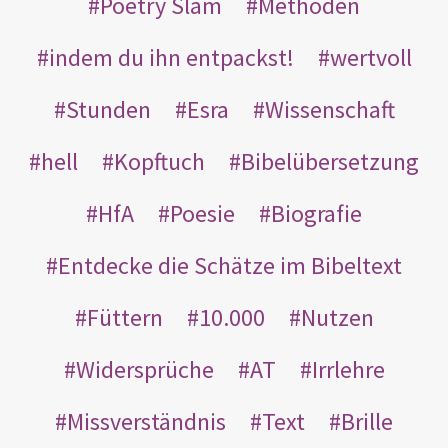
Poetry Slam
Methoden
indem du ihn entpackst!
wertvoll
Stunden
Esra
Wissenschaft
hell
Kopftuch
Bibelübersetzung
HfA
Poesie
Biografie
Entdecke die Schätze im Bibeltext
Füttern
10.000
Nutzen
Widersprüche
AT
Irrlehre
Missverständnis
Text
Brille