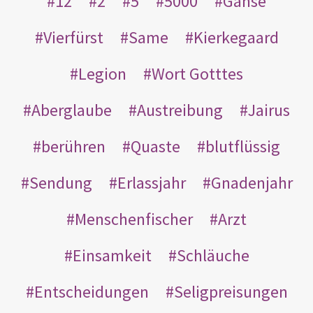
12
2
5
5000
Gänse
Vierfürst
Same
Kierkegaard
Legion
Wort Gotttes
Aberglaube
Austreibung
Jairus
berühren
Quaste
blutflüssig
Sendung
Erlassjahr
Gnadenjahr
Menschenfischer
Arzt
Einsamkeit
Schläuche
Entscheidungen
Seligpreisungen