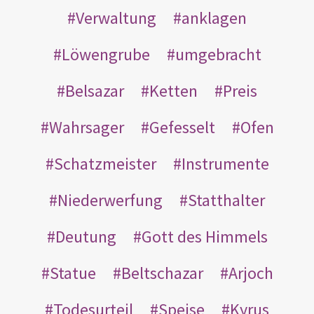
Verwaltung
anklagen
Löwengrube
umgebracht
Belsazar
Ketten
Preis
Wahrsager
Gefesselt
Ofen
Schatzmeister
Instrumente
Niederwerfung
Statthalter
Deutung
Gott des Himmels
Statue
Beltschazar
Arjoch
Todesurteil
Speise
Kyrus