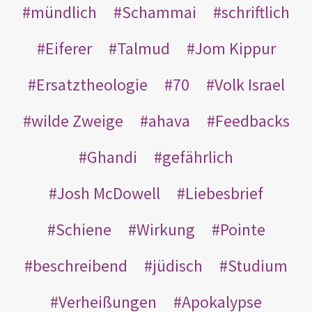
mündlich
Schammai
schriftlich
Eiferer
Talmud
Jom Kippur
Ersatztheologie
70
Volk Israel
wilde Zweige
ahava
Feedbacks
Ghandi
gefährlich
Josh McDowell
Liebesbrief
Schiene
Wirkung
Pointe
beschreibend
jüdisch
Studium
Verheißungen
Apokalypse