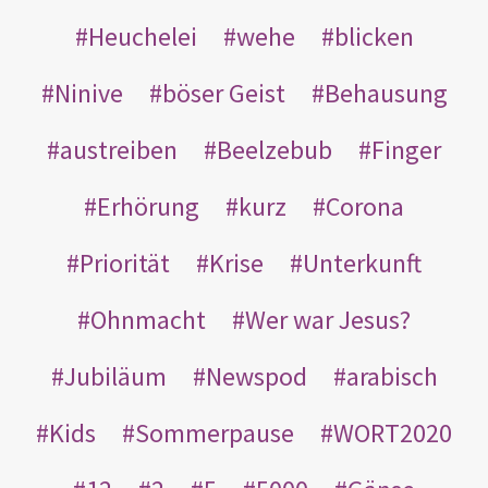
Heuchelei
wehe
blicken
Ninive
böser Geist
Behausung
austreiben
Beelzebub
Finger
Erhörung
kurz
Corona
Priorität
Krise
Unterkunft
Ohnmacht
Wer war Jesus?
Jubiläum
Newspod
arabisch
Kids
Sommerpause
WORT2020