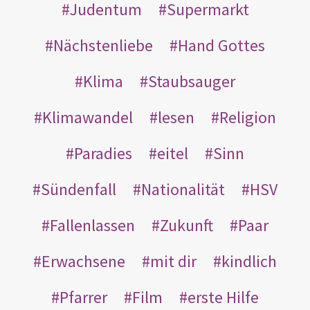
Judentum
Supermarkt
Nächstenliebe
Hand Gottes
Klima
Staubsauger
Klimawandel
lesen
Religion
Paradies
eitel
Sinn
Sündenfall
Nationalität
HSV
Fallenlassen
Zukunft
Paar
Erwachsene
mit dir
kindlich
Pfarrer
Film
erste Hilfe