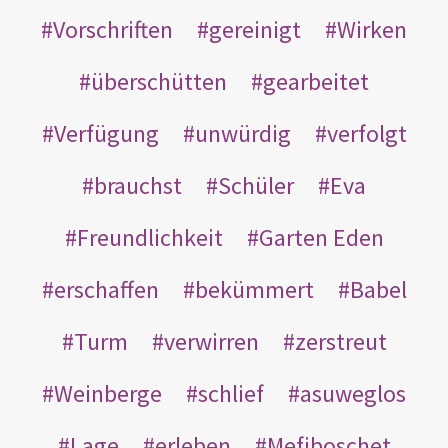
Vorschriften
gereinigt
Wirken
überschütten
gearbeitet
Verfügung
unwürdig
verfolgt
brauchst
Schüler
Eva
Freundlichkeit
Garten Eden
erschaffen
bekümmert
Babel
Turm
verwirren
zerstreut
Weinberge
schlief
asuweglos
Lage
erleben
Mefiboschet