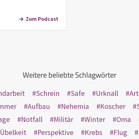
Zum Podcast
Weitere beliebte Schlagwörter
ndarbeit
Schrein
Safe
Urknall
Ar
mmer
Aufbau
Nehemia
Koscher
age
Notfall
Militär
Winter
Oma
Übelkeit
Perspektive
Krebs
Flug