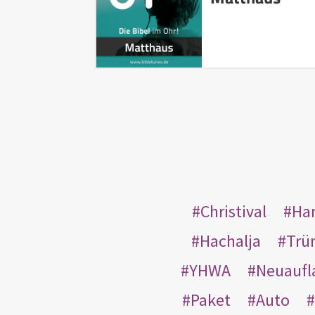
Christival
Ha
Hachalja
Trü
YHWA
Neuaufl
Paket
Auto