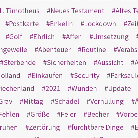
1. Timotheus
Neues Testament
Altes 
Postkarte
Enkelin
Lockdown
Zei
Golf
Ehrlich
Affen
Umsetzung
ngeweile
Abenteuer
Routine
Verab
Sterbende
Sicherheiten
Aussicht
A
olland
Einkaufen
Security
Parksäul
riechenland
2021
Wunden
Update
Grav
Mittag
Schädel
Verhüllung
Ä
Fehlen
Größe
Feier
Becher
Vorbe
ruhen
Zertörung
furchtbare Dinge
E