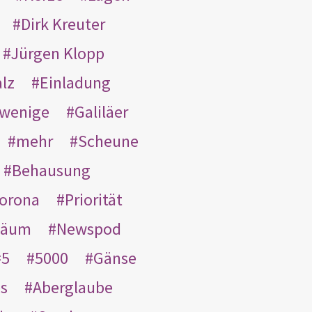
Dirk Kreuter
Jürgen Klopp
lz
Einladung
wenige
Galiläer
mehr
Scheune
Behausung
orona
Priorität
läum
Newspod
5
5000
Gänse
es
Aberglaube