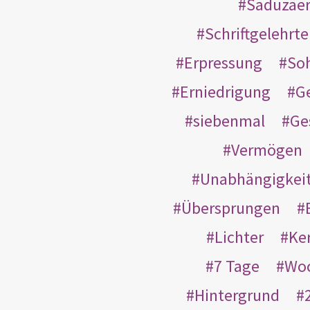
Saduzäe
Schriftgelehrt
Erpressung
So
Erniedrigung
G
siebenmal
Ge
Vermögen
Unabhängigkei
Übersprungen
Lichter
Ke
7 Tage
Wo
Hintergrund