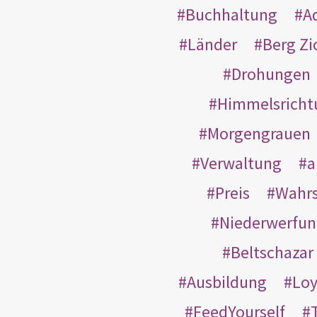
Buchhaltung
A
Länder
Berg Zi
Drohungen
Himmelsricht
Morgengrauen
Verwaltung
a
Preis
Wahrs
Niederwerfun
Beltschazar
Ausbildung
Loy
FeedYourself