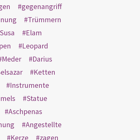
gen
gegenangriff
inung
Trümmern
Susa
Elam
pen
Leopard
Meder
Darius
elsazar
Ketten
Instrumente
mmels
Statue
Aschpenas
nung
Angestellte
Kerze
zagen