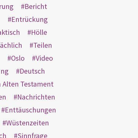
rung
Bericht
s
Entrückung
aktisch
Hölle
ächlich
Teilen
Oslo
Video
ung
Deutsch
m Alten Testament
en
Nachrichten
Enttäuschungen
Wüstenzeiten
ach
Sinnfrage