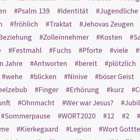
en
Psalm 139
Identität
Jugendliche
n
fröhlich
Traktat
Jehovas Zeugen
Beziehung
Zolleinnehmer
Kosten
Sa
e
Festmahl
Fuchs
Pforte
viele
n Jahre
Antworten
bereit
plötzlich
wehe
blicken
Ninive
böser Geist
eelzebub
Finger
Erhörung
kurz
C
unft
Ohnmacht
Wer war Jesus?
Jubi
Sommerpause
WORT2020
12
2
ame
Kierkegaard
Legion
Wort Gottt