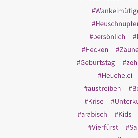
Wankelmütig
Heuschnupfe
persönlich
Hecken
Zäun
Geburtstag
zeh
Heuchelei
austreiben
B
Krise
Unterk
arabisch
Kids
Vierfürst
S