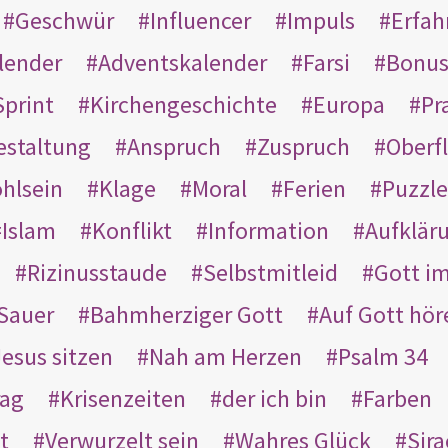
Geschwür
Influencer
Impuls
Erfah
lender
Adventskalender
Farsi
Bonu
Sprint
Kirchengeschichte
Europa
Pr
estaltung
Anspruch
Zuspruch
Oberfl
hlsein
Klage
Moral
Ferien
Puzzle
Islam
Konflikt
Information
Aufklär
Rizinusstaude
Selbstmitleid
Gott i
Sauer
Bahmherziger Gott
Auf Gott hör
Jesus sitzen
Nah am Herzen
Psalm 34
rag
Krisenzeiten
der ich bin
Farben
t
Verwurzelt sein
Wahres Glück
Sir