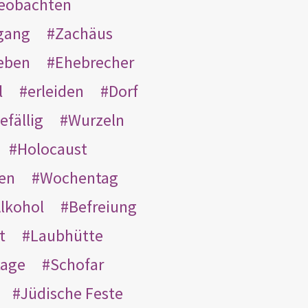
eobachten
gang
Zachäus
eben
Ehebrecher
l
erleiden
Dorf
efällig
Wurzeln
Holocaust
en
Wochentag
lkohol
Befreiung
t
Laubhütte
tage
Schofar
Jüdische Feste