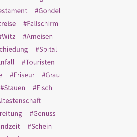
Testament
Gondel
treise
Fallschirm
Witz
Ameisen
schiedung
Spital
nfall
Touristen
e
Friseur
Grau
Stauen
Fisch
ltestenschaft
reitung
Genuss
ndzeit
Schein