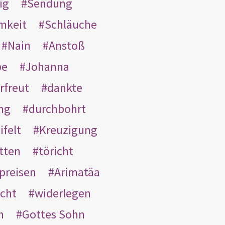
ig
Sendung
mkeit
Schläuche
Nain
Anstoß
be
Johanna
rfreut
dankte
ng
durchbohrt
ifelt
Kreuzigung
tten
töricht
preisen
Arimatäa
cht
widerlegen
n
Gottes Sohn