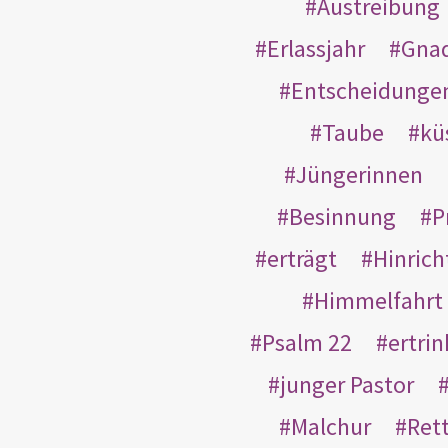
Austreibung
Erlassjahr
Gnad
Entscheidunge
Taube
kü
Jüngerinnen
Besinnung
P
erträgt
Hinric
Himmelfahrt
Psalm 22
ertri
junger Pastor
Malchur
Ret