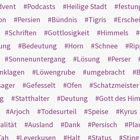
dvent
Podcasts
Heilige Stadt
festun
on
Persien
Bündnis
Tigris
Ersche
Schriften
Gottlosigkeit
Himmels
ung
Bedeutung
Horn
Schnee
Rip
Sonnenuntergang
Lösung
Perser
nklagen
Löwengrube
umgebracht
B
ager
Gefesselt
Ofen
Schatzmeister
g
Statthalter
Deutung
Gott des Hi
Arjoch
Todesurteil
Speise
Kyrus
alität
Ausland
Dank
Persisch
Pla
Tah
Leverkusen
Halt
Status
Sting