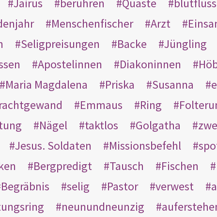
Jairus
berühren
Quaste
blutflüss
enjahr
Menschenfischer
Arzt
Einsa
n
Seligpreisungen
Backe
Jüngling
ssen
Apostelinnen
Diakoninnen
Hö
Maria Magdalena
Priska
Susanna
e
rachtgewand
Emmaus
Ring
Folteru
htung
Nägel
taktlos
Golgatha
zwe
Jesus. Soldaten
Missionsbefehl
spo
nken
Bergpredigt
Tausch
Fischen
Begräbnis
selig
Pastor
verwest
a
tungsring
neunundneunzig
auferstehe