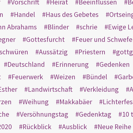
r
Vorschrift
Heirat
Beeinflussen
B
en
Handel
Haus des Gebetes
Ortsein
hn Abrahams
Blinder
schrie
Ewige L
egner
Gottesfurcht
Feuer und Schwefe
schwüren
Aussätzig
Priestern
gottg
Deutschland
Erinnerung
Gedenken
t
Feuerwerk
Weizen
Bündel
Garb
Esther
Landwirtschaft
Verkleidung
A
rzen
Weihung
Makkabäer
Lichterfes
che
Versöhnungstag
Gedenktag
10 
2020
Rückblick
Ausblick
Neue Reihe