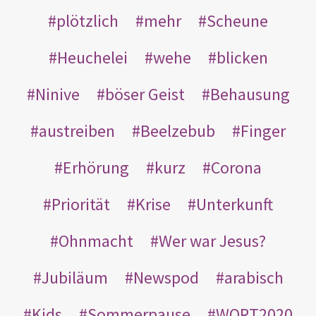
plötzlich
mehr
Scheune
Heuchelei
wehe
blicken
Ninive
böser Geist
Behausung
austreiben
Beelzebub
Finger
Erhörung
kurz
Corona
Priorität
Krise
Unterkunft
Ohnmacht
Wer war Jesus?
Jubiläum
Newspod
arabisch
Kids
Sommerpause
WORT2020