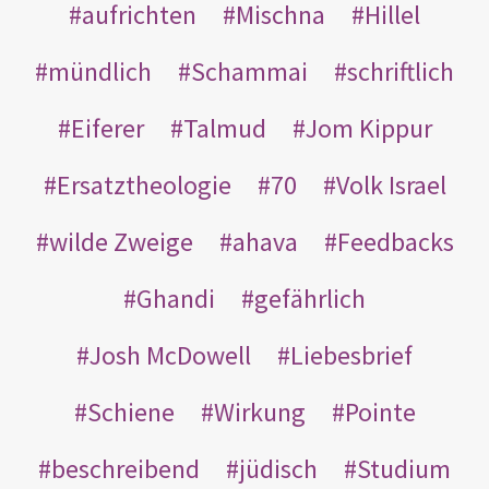
aufrichten
Mischna
Hillel
mündlich
Schammai
schriftlich
Eiferer
Talmud
Jom Kippur
Ersatztheologie
70
Volk Israel
wilde Zweige
ahava
Feedbacks
Ghandi
gefährlich
Josh McDowell
Liebesbrief
Schiene
Wirkung
Pointe
beschreibend
jüdisch
Studium