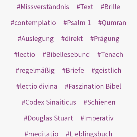
Missverständnis
Text
Brille
contemplatio
Psalm 1
Qumran
Auslegung
direkt
Prägung
lectio
Bibellesebund
Tenach
regelmäßig
Briefe
geistlich
lectio divina
Faszination Bibel
Codex Sinaiticus
Schienen
Douglas Stuart
Imperativ
meditatio
Lieblingsbuch