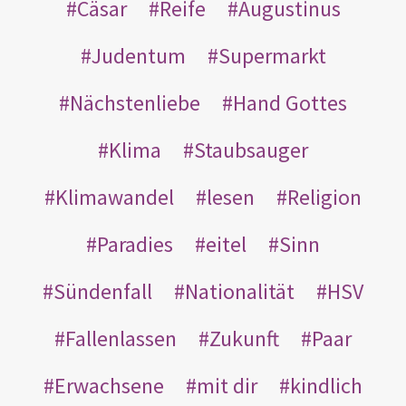
Cäsar
Reife
Augustinus
Judentum
Supermarkt
Nächstenliebe
Hand Gottes
Klima
Staubsauger
Klimawandel
lesen
Religion
Paradies
eitel
Sinn
Sündenfall
Nationalität
HSV
Fallenlassen
Zukunft
Paar
Erwachsene
mit dir
kindlich