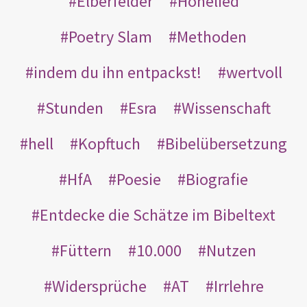
Elberfelder
Hohelied
Poetry Slam
Methoden
indem du ihn entpackst!
wertvoll
Stunden
Esra
Wissenschaft
hell
Kopftuch
Bibelübersetzung
HfA
Poesie
Biografie
Entdecke die Schätze im Bibeltext
Füttern
10.000
Nutzen
Widersprüche
AT
Irrlehre