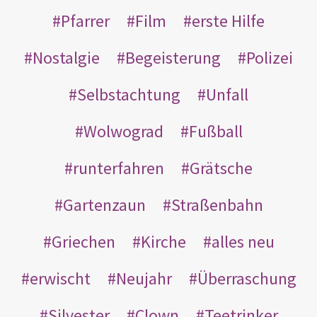
Pfarrer
Film
erste Hilfe
Nostalgie
Begeisterung
Polizei
Selbstachtung
Unfall
Wolwograd
Fußball
runterfahren
Grätsche
Gartenzaun
Straßenbahn
Griechen
Kirche
alles neu
erwischt
Neujahr
Überraschung
Silvester
Clown
Teetrinker