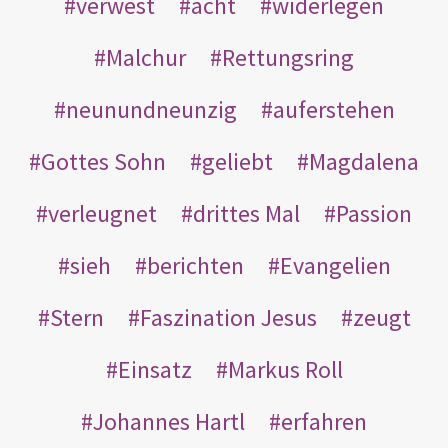
verwest
acht
widerlegen
Malchur
Rettungsring
neunundneunzig
auferstehen
Gottes Sohn
geliebt
Magdalena
verleugnet
drittes Mal
Passion
sieh
berichten
Evangelien
Stern
Faszination Jesus
zeugt
Einsatz
Markus Roll
Johannes Hartl
erfahren