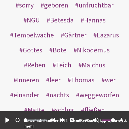
sorry
geboren
unfruchtbar
NGÜ
Betesda
Hannas
Tempelwache
Gärtner
Lazarus
Gottes
Bote
Nikodemus
Reben
Teich
Malchus
Inneren
leer
Thomas
wer
einander
nachts
weggeworfen
Matte
schlug
fließen
00:00
NewsPod: Sommer 2026 – Sommerpause, App-Updates &
Rabbuni
Martha
Opferlamm
Play
Restart
Rewind
Forward
Settings
Mute
Do
mehr