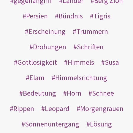
gegenangriff
Länder
Berg Zion
Persien
Bündnis
Tigris
Erscheinung
Trümmern
Drohungen
Schriften
Gottlosigkeit
Himmels
Susa
Elam
Himmelsrichtung
Bedeutung
Horn
Schnee
Rippen
Leopard
Morgengrauen
Sonnenuntergang
Lösung