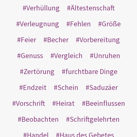
Verhüllung
Ältestenschaft
Verleugnung
Fehlen
Größe
Feier
Becher
Vorbereitung
Genuss
Vergleich
Unruhen
Zertörung
furchtbare Dinge
Endzeit
Schein
Saduzäer
Vorschrift
Heirat
Beeinflussen
Beobachten
Schriftgelehrten
Handel
Haus des Gebetes