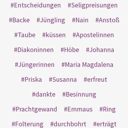
Entscheidungen
Seligpreisungen
Backe
Jüngling
Nain
Anstoß
Taube
küssen
Apostelinnen
Diakoninnen
Höbe
Johanna
Jüngerinnen
Maria Magdalena
Priska
Susanna
erfreut
dankte
Besinnung
Prachtgewand
Emmaus
Ring
Folterung
durchbohrt
erträgt