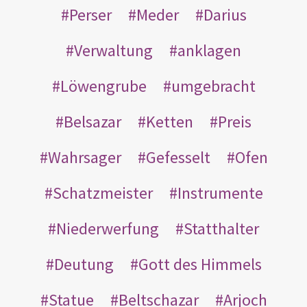
Perser
Meder
Darius
Verwaltung
anklagen
Löwengrube
umgebracht
Belsazar
Ketten
Preis
Wahrsager
Gefesselt
Ofen
Schatzmeister
Instrumente
Niederwerfung
Statthalter
Deutung
Gott des Himmels
Statue
Beltschazar
Arjoch