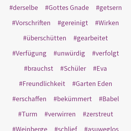
derselbe
Gottes Gnade
getsern
Vorschriften
gereinigt
Wirken
überschütten
gearbeitet
Verfügung
unwürdig
verfolgt
brauchst
Schüler
Eva
Freundlichkeit
Garten Eden
erschaffen
bekümmert
Babel
Turm
verwirren
zerstreut
Weinberge
schlief
asuweglos