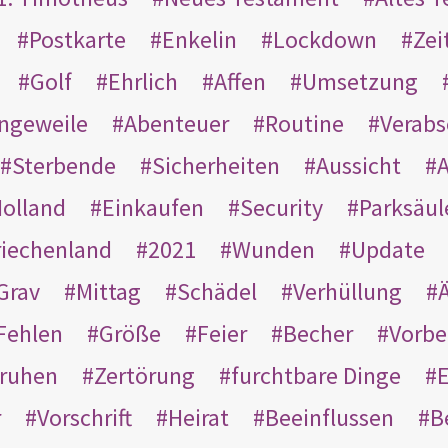
Postkarte
Enkelin
Lockdown
Zei
Golf
Ehrlich
Affen
Umsetzung
ngeweile
Abenteuer
Routine
Verab
Sterbende
Sicherheiten
Aussicht
A
olland
Einkaufen
Security
Parksäul
riechenland
2021
Wunden
Update
Grav
Mittag
Schädel
Verhüllung
Ä
Fehlen
Größe
Feier
Becher
Vorbe
ruhen
Zertörung
furchtbare Dinge
E
r
Vorschrift
Heirat
Beeinflussen
B