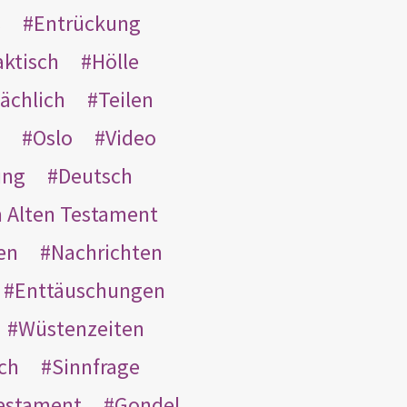
s
Entrückung
aktisch
Hölle
ächlich
Teilen
Oslo
Video
ung
Deutsch
m Alten Testament
en
Nachrichten
Enttäuschungen
Wüstenzeiten
ach
Sinnfrage
Testament
Gondel