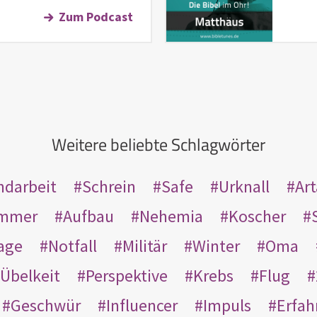
Zum Podcast
Weitere beliebte Schlagwörter
ndarbeit
Schrein
Safe
Urknall
Ar
mmer
Aufbau
Nehemia
Koscher
age
Notfall
Militär
Winter
Oma
Übelkeit
Perspektive
Krebs
Flug
Geschwür
Influencer
Impuls
Erfah