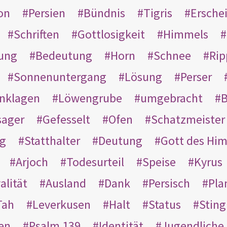
on
Persien
Bündnis
Tigris
Ersche
Schriften
Gottlosigkeit
Himmels
ung
Bedeutung
Horn
Schnee
Rip
Sonnenuntergang
Lösung
Perser
nklagen
Löwengrube
umgebracht
B
ager
Gefesselt
Ofen
Schatzmeister
g
Statthalter
Deutung
Gott des Hi
Arjoch
Todesurteil
Speise
Kyrus
alität
Ausland
Dank
Persisch
Pla
Tah
Leverkusen
Halt
Status
Sting
en
Psalm 139
Identität
Jugendliche