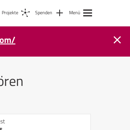
Projekte
Spenden
Menü
com/
ören
st
s