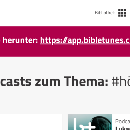
Bibliothek
p herunter:
https://app.bibletunes.
casts zum Thema:
#h
Podca
Luka