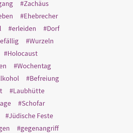
gang
Zachäus
eben
Ehebrecher
l
erleiden
Dorf
efällig
Wurzeln
Holocaust
en
Wochentag
lkohol
Befreiung
t
Laubhütte
tage
Schofar
Jüdische Feste
gen
gegenangriff