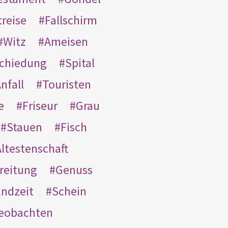
treise
Fallschirm
Witz
Ameisen
schiedung
Spital
nfall
Touristen
e
Friseur
Grau
Stauen
Fisch
ltestenschaft
reitung
Genuss
ndzeit
Schein
eobachten