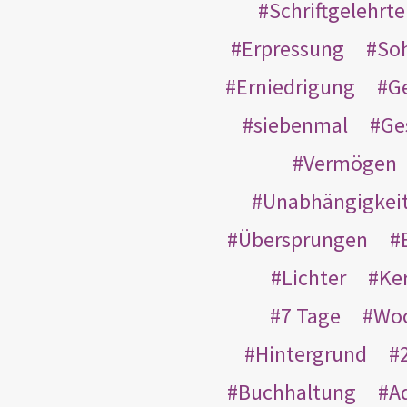
Schriftgelehrt
Erpressung
So
Erniedrigung
G
siebenmal
Ge
Vermögen
Unabhängigkei
Übersprungen
Lichter
Ke
7 Tage
Wo
Hintergrund
Buchhaltung
A