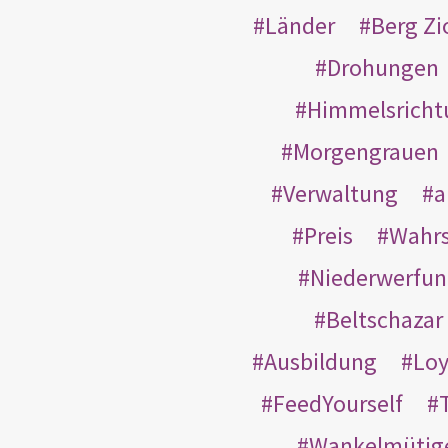
Länder
Berg Zi
Drohungen
Himmelsricht
Morgengrauen
Verwaltung
a
Preis
Wahrs
Niederwerfun
Beltschazar
Ausbildung
Loy
FeedYourself
Wankelmütig