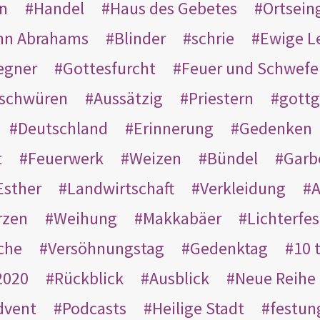
en
Handel
Haus des Gebetes
Ortsein
hn Abrahams
Blinder
schrie
Ewige L
egner
Gottesfurcht
Feuer und Schwefe
schwüren
Aussätzig
Priestern
gottg
Deutschland
Erinnerung
Gedenken
t
Feuerwerk
Weizen
Bündel
Garb
Esther
Landwirtschaft
Verkleidung
A
rzen
Weihung
Makkabäer
Lichterfes
che
Versöhnungstag
Gedenktag
10 
2020
Rückblick
Ausblick
Neue Reihe
dvent
Podcasts
Heilige Stadt
festun