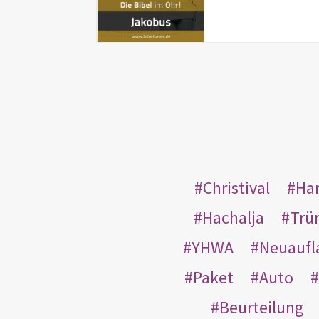
Christival
Ha
Hachalja
Trü
YHWA
Neuaufl
Paket
Auto
Beurteilung