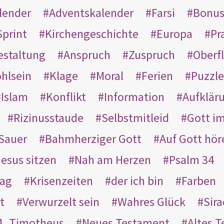
lender
Adventskalender
Farsi
Bonu
Sprint
Kirchengeschichte
Europa
Pr
estaltung
Anspruch
Zuspruch
Oberfl
hlsein
Klage
Moral
Ferien
Puzzle
Islam
Konflikt
Information
Aufklär
Rizinusstaude
Selbstmitleid
Gott i
Sauer
Bahmherziger Gott
Auf Gott hör
Jesus sitzen
Nah am Herzen
Psalm 34
rag
Krisenzeiten
der ich bin
Farben
t
Verwurzelt sein
Wahres Glück
Sir
1. Timotheus
Neues Testament
Altes 