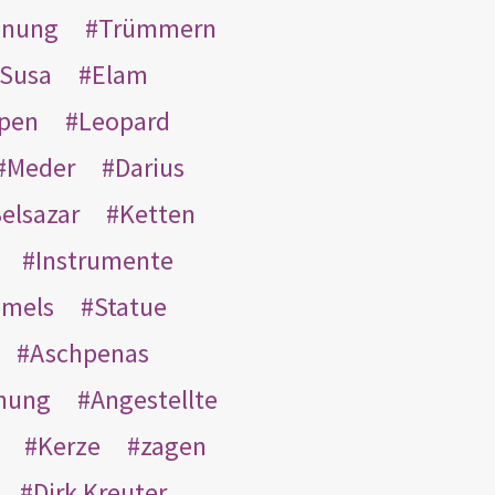
inung
Trümmern
Susa
Elam
pen
Leopard
Meder
Darius
elsazar
Ketten
Instrumente
mmels
Statue
Aschpenas
nung
Angestellte
Kerze
zagen
Dirk Kreuter