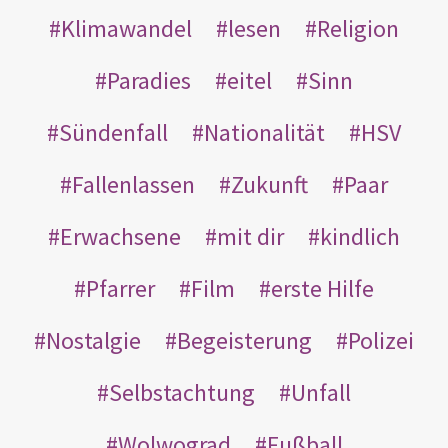
Klimawandel
lesen
Religion
Paradies
eitel
Sinn
Sündenfall
Nationalität
HSV
Fallenlassen
Zukunft
Paar
Erwachsene
mit dir
kindlich
Pfarrer
Film
erste Hilfe
Nostalgie
Begeisterung
Polizei
Selbstachtung
Unfall
Wolwograd
Fußball