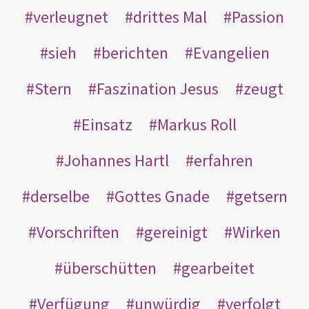
verleugnet
drittes Mal
Passion
sieh
berichten
Evangelien
Stern
Faszination Jesus
zeugt
Einsatz
Markus Roll
Johannes Hartl
erfahren
derselbe
Gottes Gnade
getsern
Vorschriften
gereinigt
Wirken
überschütten
gearbeitet
Verfügung
unwürdig
verfolgt