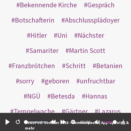
Bekennende Kirche
Gespräch
Botschafterin
Abschlussplädoyer
Hitler
Uni
Nächster
Samariter
Martin Scott
Franzbrötchen
Schritt
Betanien
sorry
geboren
unfruchtbar
NGÜ
Betesda
Hannas
Tempelwache
Gärtner
Lazarus
00:00
NewsPod: Sommer 2026 – Sommerpause, App-Updates &
Gottes
Bote
Nikodemus
Play
Restart
Rewind
Forward
Settings
Mute
Do
mehr