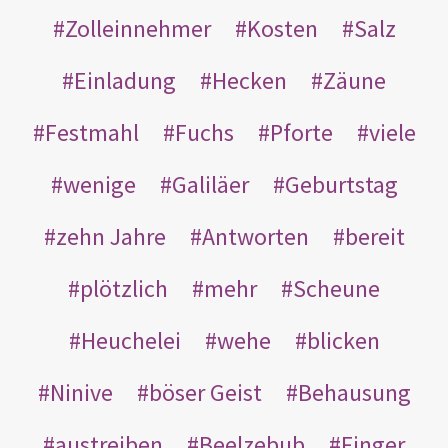
Zolleinnehmer
Kosten
Salz
Einladung
Hecken
Zäune
Festmahl
Fuchs
Pforte
viele
wenige
Galiläer
Geburtstag
zehn Jahre
Antworten
bereit
plötzlich
mehr
Scheune
Heuchelei
wehe
blicken
Ninive
böser Geist
Behausung
austreiben
Beelzebub
Finger