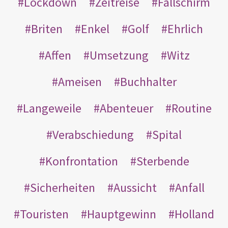
Lockdown
Zeitreise
Fallschirm
Briten
Enkel
Golf
Ehrlich
Affen
Umsetzung
Witz
Ameisen
Buchhalter
Langeweile
Abenteuer
Routine
Verabschiedung
Spital
Konfrontation
Sterbende
Sicherheiten
Aussicht
Anfall
Touristen
Hauptgewinn
Holland