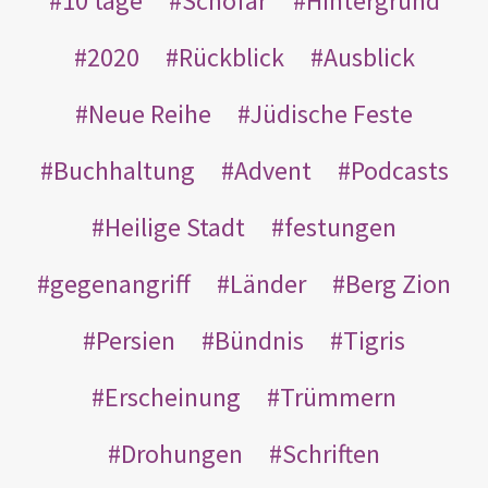
10 tage
Schofar
Hintergrund
2020
Rückblick
Ausblick
Neue Reihe
Jüdische Feste
Buchhaltung
Advent
Podcasts
Heilige Stadt
festungen
gegenangriff
Länder
Berg Zion
Persien
Bündnis
Tigris
Erscheinung
Trümmern
Drohungen
Schriften