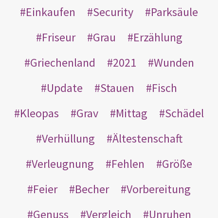
Einkaufen
Security
Parksäule
Friseur
Grau
Erzählung
Griechenland
2021
Wunden
Update
Stauen
Fisch
Kleopas
Grav
Mittag
Schädel
Verhüllung
Ältestenschaft
Verleugnung
Fehlen
Größe
Feier
Becher
Vorbereitung
Genuss
Vergleich
Unruhen