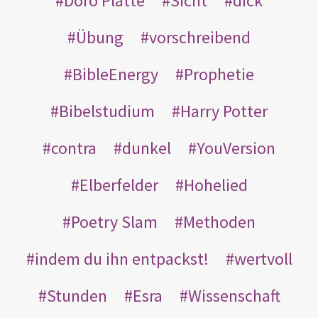
Doro Platte
Sicht
dick
Übung
vorschreibend
BibleEnergy
Prophetie
Bibelstudium
Harry Potter
contra
dunkel
YouVersion
Elberfelder
Hohelied
Poetry Slam
Methoden
indem du ihn entpackst!
wertvoll
Stunden
Esra
Wissenschaft