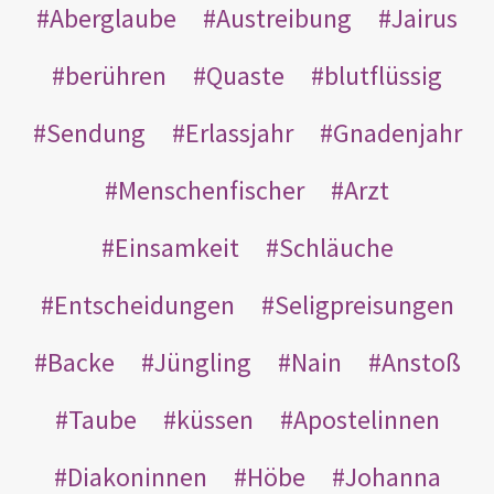
Aberglaube
Austreibung
Jairus
berühren
Quaste
blutflüssig
Sendung
Erlassjahr
Gnadenjahr
Menschenfischer
Arzt
Einsamkeit
Schläuche
Entscheidungen
Seligpreisungen
Backe
Jüngling
Nain
Anstoß
Taube
küssen
Apostelinnen
Diakoninnen
Höbe
Johanna