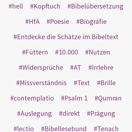
hell
Kopftuch
Bibelübersetzung
HfA
Poesie
Biografie
Entdecke die Schätze im Bibeltext
Füttern
10.000
Nutzen
Widersprüche
AT
Irrlehre
Missverständnis
Text
Brille
contemplatio
Psalm 1
Qumran
Auslegung
direkt
Prägung
lectio
Bibellesebund
Tenach