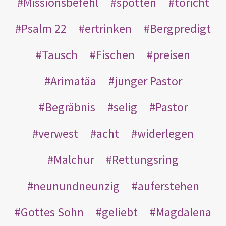
Missionsbefehl
spotten
töricht
Psalm 22
ertrinken
Bergpredigt
Tausch
Fischen
preisen
Arimatäa
junger Pastor
Begräbnis
selig
Pastor
verwest
acht
widerlegen
Malchur
Rettungsring
neunundneunzig
auferstehen
Gottes Sohn
geliebt
Magdalena