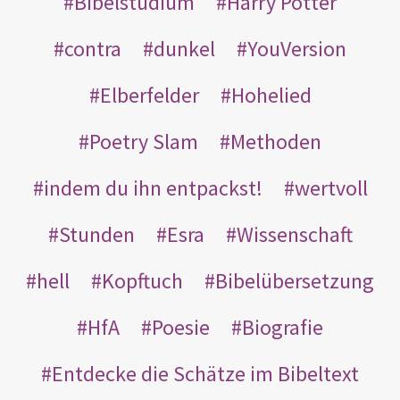
Bibelstudium
Harry Potter
contra
dunkel
YouVersion
Elberfelder
Hohelied
Poetry Slam
Methoden
indem du ihn entpackst!
wertvoll
Stunden
Esra
Wissenschaft
hell
Kopftuch
Bibelübersetzung
HfA
Poesie
Biografie
Entdecke die Schätze im Bibeltext