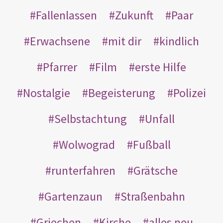
Fallenlassen
Zukunft
Paar
Erwachsene
mit dir
kindlich
Pfarrer
Film
erste Hilfe
Nostalgie
Begeisterung
Polizei
Selbstachtung
Unfall
Wolwograd
Fußball
runterfahren
Grätsche
Gartenzaun
Straßenbahn
Griechen
Kirche
alles neu