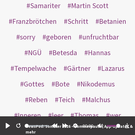
Samariter
Martin Scott
Franzbrötchen
Schritt
Betanien
sorry
geboren
unfruchtbar
NGÜ
Betesda
Hannas
Tempelwache
Gärtner
Lazarus
Gottes
Bote
Nikodemus
Reben
Teich
Malchus
Inneren
leer
Thomas
wer
00:00
NewsPod: Sommer 2026 – Sommerpause, App-Updates &
einander
nachts
weggeworfen
Play
Restart
Rewind
Forward
Settings
Mute
Do
mehr