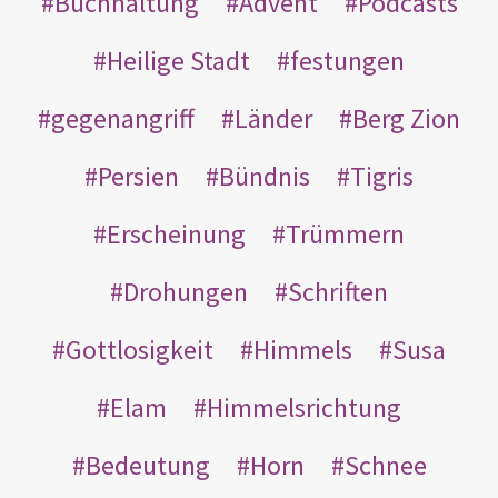
Buchhaltung
Advent
Podcasts
Heilige Stadt
festungen
gegenangriff
Länder
Berg Zion
Persien
Bündnis
Tigris
Erscheinung
Trümmern
Drohungen
Schriften
Gottlosigkeit
Himmels
Susa
Elam
Himmelsrichtung
Bedeutung
Horn
Schnee