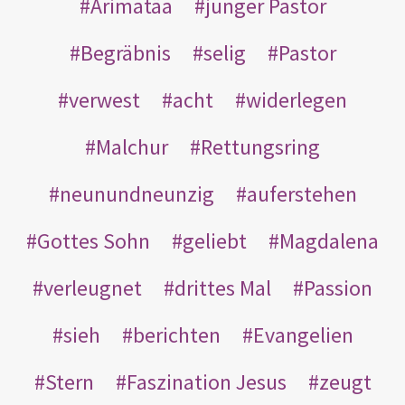
Arimatäa
junger Pastor
Begräbnis
selig
Pastor
verwest
acht
widerlegen
Malchur
Rettungsring
neunundneunzig
auferstehen
Gottes Sohn
geliebt
Magdalena
verleugnet
drittes Mal
Passion
sieh
berichten
Evangelien
Stern
Faszination Jesus
zeugt