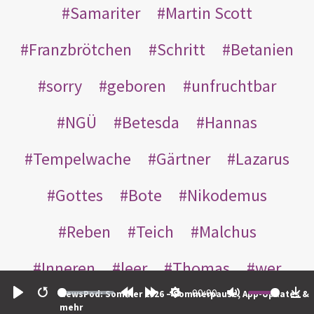
Samariter
Martin Scott
Franzbrötchen
Schritt
Betanien
sorry
geboren
unfruchtbar
NGÜ
Betesda
Hannas
Tempelwache
Gärtner
Lazarus
Gottes
Bote
Nikodemus
Reben
Teich
Malchus
Inneren
leer
Thomas
wer
00:00
NewsPod: Sommer 2026 – Sommerpause, App-Updates &
einander
nachts
weggeworfen
Play
Restart
Rewind
Forward
Settings
Mute
Do
mehr