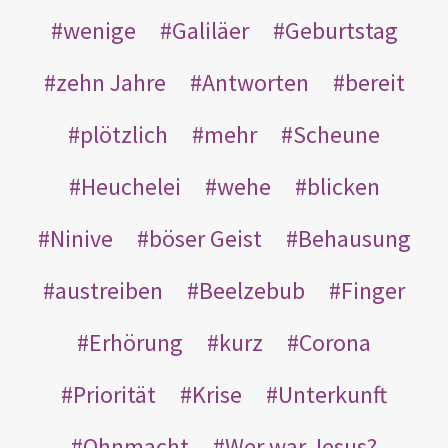
wenige
Galiläer
Geburtstag
zehn Jahre
Antworten
bereit
plötzlich
mehr
Scheune
Heuchelei
wehe
blicken
Ninive
böser Geist
Behausung
austreiben
Beelzebub
Finger
Erhörung
kurz
Corona
Priorität
Krise
Unterkunft
Ohnmacht
Wer war Jesus?