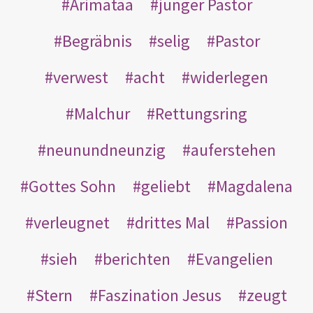
Arimatäa
junger Pastor
Begräbnis
selig
Pastor
verwest
acht
widerlegen
Malchur
Rettungsring
neunundneunzig
auferstehen
Gottes Sohn
geliebt
Magdalena
verleugnet
drittes Mal
Passion
sieh
berichten
Evangelien
Stern
Faszination Jesus
zeugt