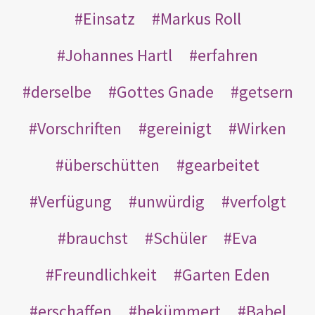
Einsatz
Markus Roll
Johannes Hartl
erfahren
derselbe
Gottes Gnade
getsern
Vorschriften
gereinigt
Wirken
überschütten
gearbeitet
Verfügung
unwürdig
verfolgt
brauchst
Schüler
Eva
Freundlichkeit
Garten Eden
erschaffen
bekümmert
Babel