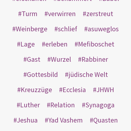
Turm
verwirren
zerstreut
Weinberge
schlief
asuweglos
Lage
erleben
Mefiboschet
Gast
Wurzel
Rabbiner
Gottesbild
jüdische Welt
Kreuzzüge
Ecclesia
JHWH
Luther
Relation
Synagoga
Jeshua
Yad Vashem
Quasten