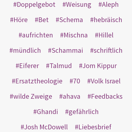
Doppelgebot
Weisung
Aleph
Höre
Bet
Schema
hebräisch
aufrichten
Mischna
Hillel
mündlich
Schammai
schriftlich
Eiferer
Talmud
Jom Kippur
Ersatztheologie
70
Volk Israel
wilde Zweige
ahava
Feedbacks
Ghandi
gefährlich
Josh McDowell
Liebesbrief