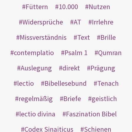
Füttern
10.000
Nutzen
Widersprüche
AT
Irrlehre
Missverständnis
Text
Brille
contemplatio
Psalm 1
Qumran
Auslegung
direkt
Prägung
lectio
Bibellesebund
Tenach
regelmäßig
Briefe
geistlich
lectio divina
Faszination Bibel
Codex Sinaiticus
Schienen