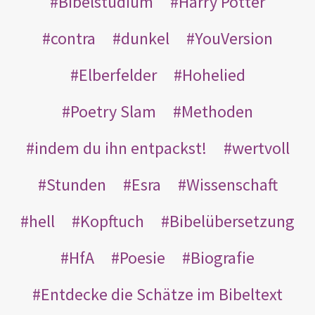
Bibelstudium
Harry Potter
contra
dunkel
YouVersion
Elberfelder
Hohelied
Poetry Slam
Methoden
indem du ihn entpackst!
wertvoll
Stunden
Esra
Wissenschaft
hell
Kopftuch
Bibelübersetzung
HfA
Poesie
Biografie
Entdecke die Schätze im Bibeltext