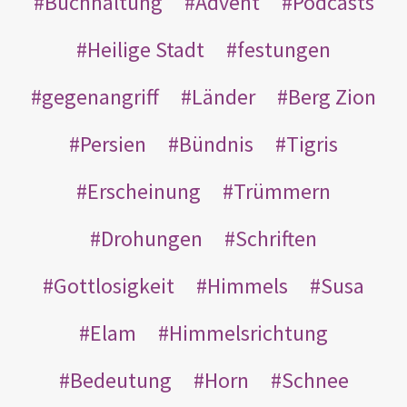
Buchhaltung
Advent
Podcasts
Heilige Stadt
festungen
gegenangriff
Länder
Berg Zion
Persien
Bündnis
Tigris
Erscheinung
Trümmern
Drohungen
Schriften
Gottlosigkeit
Himmels
Susa
Elam
Himmelsrichtung
Bedeutung
Horn
Schnee