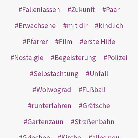
Fallenlassen
Zukunft
Paar
Erwachsene
mit dir
kindlich
Pfarrer
Film
erste Hilfe
Nostalgie
Begeisterung
Polizei
Selbstachtung
Unfall
Wolwograd
Fußball
runterfahren
Grätsche
Gartenzaun
Straßenbahn
Griechen
Kirche
alles neu