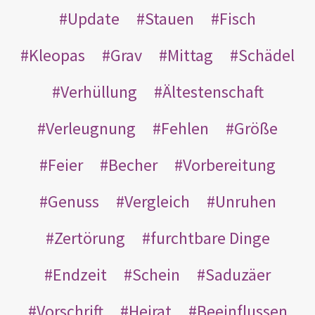
Update
Stauen
Fisch
Kleopas
Grav
Mittag
Schädel
Verhüllung
Ältestenschaft
Verleugnung
Fehlen
Größe
Feier
Becher
Vorbereitung
Genuss
Vergleich
Unruhen
Zertörung
furchtbare Dinge
Endzeit
Schein
Saduzäer
Vorschrift
Heirat
Beeinflussen