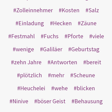
Zolleinnehmer
Kosten
Salz
Einladung
Hecken
Zäune
Festmahl
Fuchs
Pforte
viele
wenige
Galiläer
Geburtstag
zehn Jahre
Antworten
bereit
plötzlich
mehr
Scheune
Heuchelei
wehe
blicken
Ninive
böser Geist
Behausung