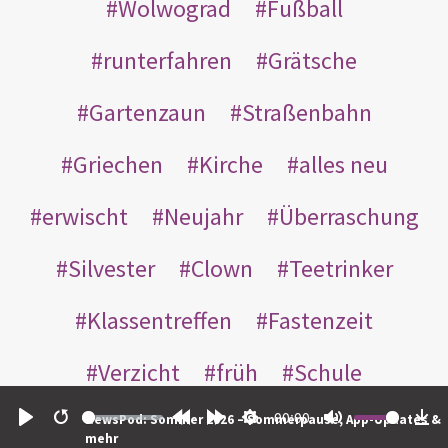
Wolwograd
Fußball
runterfahren
Grätsche
Gartenzaun
Straßenbahn
Griechen
Kirche
alles neu
erwischt
Neujahr
Überraschung
Silvester
Clown
Teetrinker
Klassentreffen
Fastenzeit
Verzicht
früh
Schule
00:00
Senioren
loben
NewsPod: Sommer 2026 – Sommerpause, App-Updates &
Play
Restart
Rewind
Forward
Settings
Mute
Do
mehr