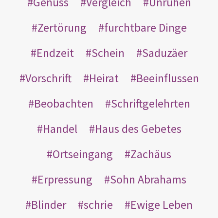
Genuss
Vergleich
Unruhen
Zertörung
furchtbare Dinge
Endzeit
Schein
Saduzäer
Vorschrift
Heirat
Beeinflussen
Beobachten
Schriftgelehrten
Handel
Haus des Gebetes
Ortseingang
Zachäus
Erpressung
Sohn Abrahams
Blinder
schrie
Ewige Leben