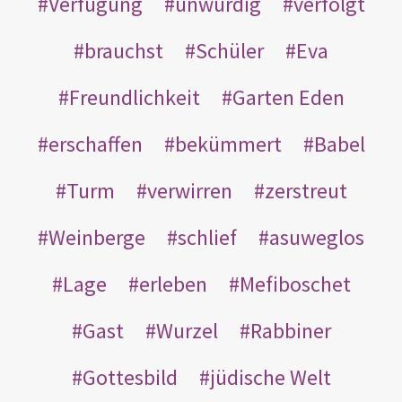
Verfügung
unwürdig
verfolgt
brauchst
Schüler
Eva
Freundlichkeit
Garten Eden
erschaffen
bekümmert
Babel
Turm
verwirren
zerstreut
Weinberge
schlief
asuweglos
Lage
erleben
Mefiboschet
Gast
Wurzel
Rabbiner
Gottesbild
jüdische Welt