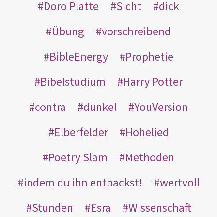
Doro Platte
Sicht
dick
Übung
vorschreibend
BibleEnergy
Prophetie
Bibelstudium
Harry Potter
contra
dunkel
YouVersion
Elberfelder
Hohelied
Poetry Slam
Methoden
indem du ihn entpackst!
wertvoll
Stunden
Esra
Wissenschaft