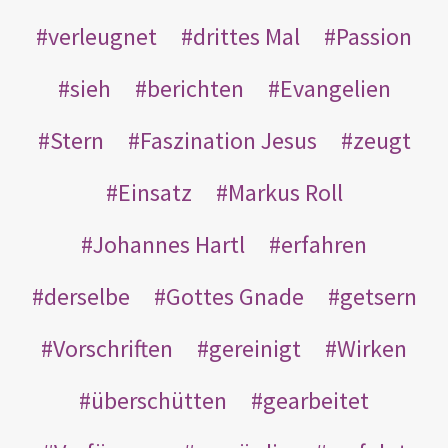
verleugnet
drittes Mal
Passion
sieh
berichten
Evangelien
Stern
Faszination Jesus
zeugt
Einsatz
Markus Roll
Johannes Hartl
erfahren
derselbe
Gottes Gnade
getsern
Vorschriften
gereinigt
Wirken
überschütten
gearbeitet