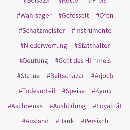
Belsazar
Ketten
Preis
Wahrsager
Gefesselt
Ofen
Schatzmeister
Instrumente
Niederwerfung
Statthalter
Deutung
Gott des Himmels
Statue
Beltschazar
Arjoch
Todesurteil
Speise
Kyrus
Aschpenas
Ausbildung
Loyalität
Ausland
Dank
Persisch