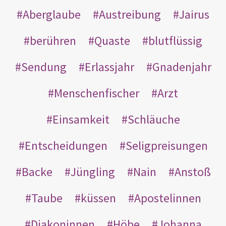
Aberglaube
Austreibung
Jairus
berühren
Quaste
blutflüssig
Sendung
Erlassjahr
Gnadenjahr
Menschenfischer
Arzt
Einsamkeit
Schläuche
Entscheidungen
Seligpreisungen
Backe
Jüngling
Nain
Anstoß
Taube
küssen
Apostelinnen
Diakoninnen
Höbe
Johanna