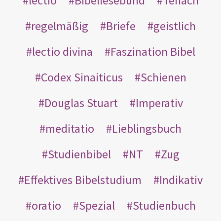
lectio
Bibellesebund
Tenach
regelmäßig
Briefe
geistlich
lectio divina
Faszination Bibel
Codex Sinaiticus
Schienen
Douglas Stuart
Imperativ
meditatio
Lieblingsbuch
Studienbibel
NT
Zug
Effektives Bibelstudium
Indikativ
oratio
Spezial
Studienbuch