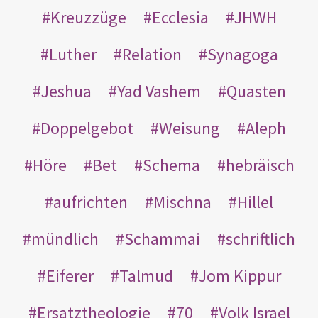
Kreuzzüge
Ecclesia
JHWH
Luther
Relation
Synagoga
Jeshua
Yad Vashem
Quasten
Doppelgebot
Weisung
Aleph
Höre
Bet
Schema
hebräisch
aufrichten
Mischna
Hillel
mündlich
Schammai
schriftlich
Eiferer
Talmud
Jom Kippur
Ersatztheologie
70
Volk Israel