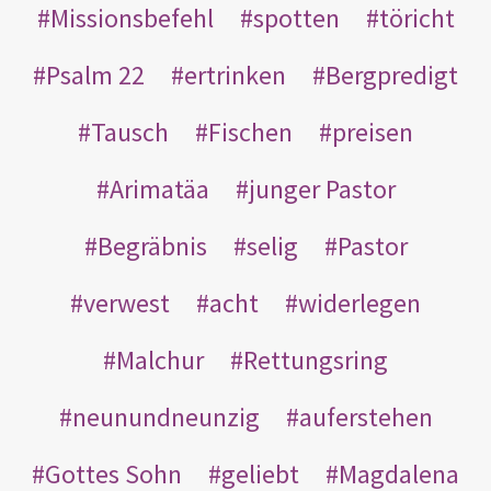
Missionsbefehl
spotten
töricht
Psalm 22
ertrinken
Bergpredigt
Tausch
Fischen
preisen
Arimatäa
junger Pastor
Begräbnis
selig
Pastor
verwest
acht
widerlegen
Malchur
Rettungsring
neunundneunzig
auferstehen
Gottes Sohn
geliebt
Magdalena