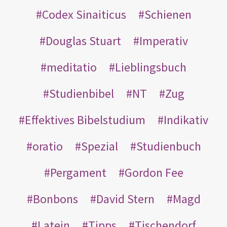
Codex Sinaiticus
Schienen
Douglas Stuart
Imperativ
meditatio
Lieblingsbuch
Studienbibel
NT
Zug
Effektives Bibelstudium
Indikativ
oratio
Spezial
Studienbuch
Pergament
Gordon Fee
Bonbons
David Stern
Magd
Latein
Tipps
Tischendorf