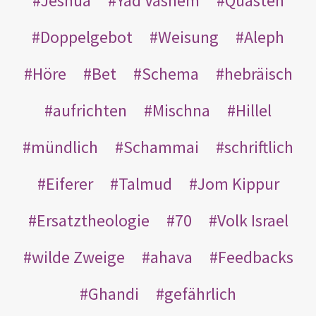
Jeshua
Yad Vashem
Quasten
Doppelgebot
Weisung
Aleph
Höre
Bet
Schema
hebräisch
aufrichten
Mischna
Hillel
mündlich
Schammai
schriftlich
Eiferer
Talmud
Jom Kippur
Ersatztheologie
70
Volk Israel
wilde Zweige
ahava
Feedbacks
Ghandi
gefährlich