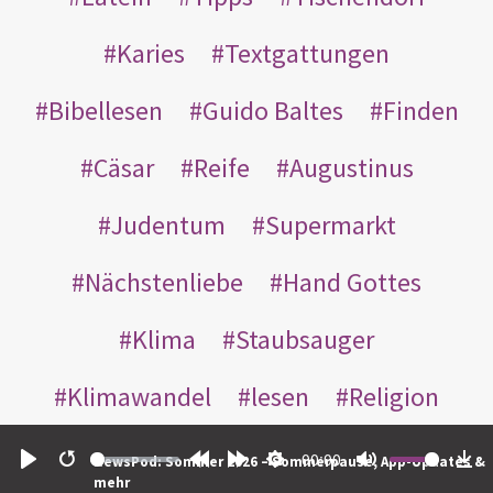
Karies
Textgattungen
Bibellesen
Guido Baltes
Finden
Cäsar
Reife
Augustinus
Judentum
Supermarkt
Nächstenliebe
Hand Gottes
Klima
Staubsauger
Klimawandel
lesen
Religion
Paradies
eitel
Sinn
00:00
NewsPod: Sommer 2026 – Sommerpause, App-Updates &
Play
Restart
Rewind
Forward
Settings
Mute
Do
mehr