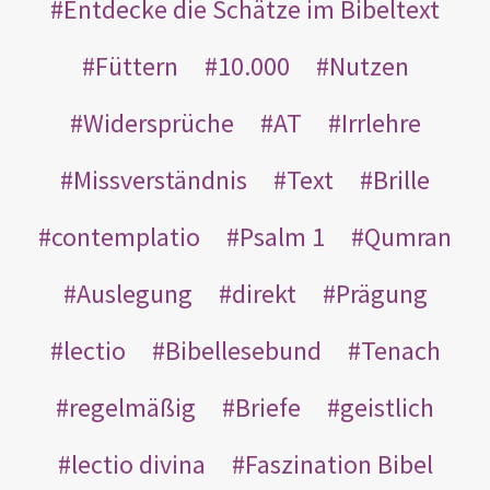
Entdecke die Schätze im Bibeltext
Füttern
10.000
Nutzen
Widersprüche
AT
Irrlehre
Missverständnis
Text
Brille
contemplatio
Psalm 1
Qumran
Auslegung
direkt
Prägung
lectio
Bibellesebund
Tenach
regelmäßig
Briefe
geistlich
lectio divina
Faszination Bibel