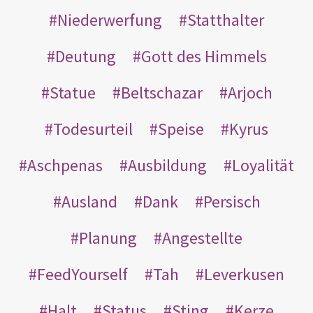
Niederwerfung
Statthalter
Deutung
Gott des Himmels
Statue
Beltschazar
Arjoch
Todesurteil
Speise
Kyrus
Aschpenas
Ausbildung
Loyalität
Ausland
Dank
Persisch
Planung
Angestellte
FeedYourself
Tah
Leverkusen
Halt
Status
Sting
Kerze