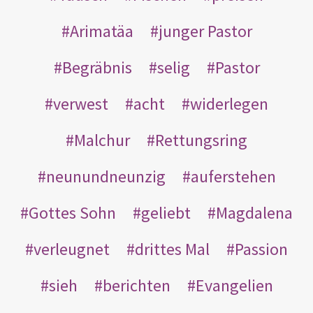
Arimatäa
junger Pastor
Begräbnis
selig
Pastor
verwest
acht
widerlegen
Malchur
Rettungsring
neunundneunzig
auferstehen
Gottes Sohn
geliebt
Magdalena
verleugnet
drittes Mal
Passion
sieh
berichten
Evangelien