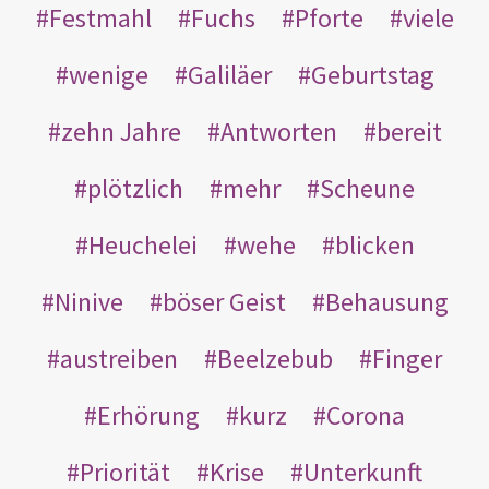
Festmahl
Fuchs
Pforte
viele
wenige
Galiläer
Geburtstag
zehn Jahre
Antworten
bereit
plötzlich
mehr
Scheune
Heuchelei
wehe
blicken
Ninive
böser Geist
Behausung
austreiben
Beelzebub
Finger
Erhörung
kurz
Corona
Priorität
Krise
Unterkunft