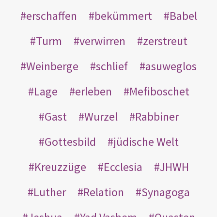
erschaffen
bekümmert
Babel
Turm
verwirren
zerstreut
Weinberge
schlief
asuweglos
Lage
erleben
Mefiboschet
Gast
Wurzel
Rabbiner
Gottesbild
jüdische Welt
Kreuzzüge
Ecclesia
JHWH
Luther
Relation
Synagoga