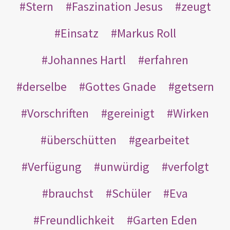
Stern
Faszination Jesus
zeugt
Einsatz
Markus Roll
Johannes Hartl
erfahren
derselbe
Gottes Gnade
getsern
Vorschriften
gereinigt
Wirken
überschütten
gearbeitet
Verfügung
unwürdig
verfolgt
brauchst
Schüler
Eva
Freundlichkeit
Garten Eden