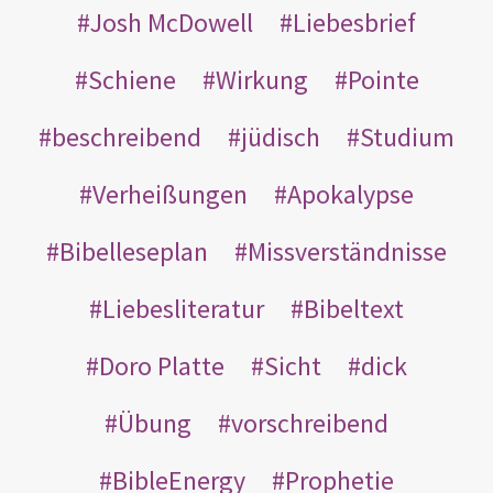
Josh McDowell
Liebesbrief
Schiene
Wirkung
Pointe
beschreibend
jüdisch
Studium
Verheißungen
Apokalypse
Bibelleseplan
Missverständnisse
Liebesliteratur
Bibeltext
Doro Platte
Sicht
dick
Übung
vorschreibend
BibleEnergy
Prophetie