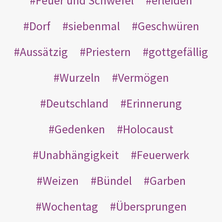
Feuer und Schwefel
erleiden
Dorf
siebenmal
Geschwüren
Aussätzig
Priestern
gottgefällig
Wurzeln
Vermögen
Deutschland
Erinnerung
Gedenken
Holocaust
Unabhängigkeit
Feuerwerk
Weizen
Bündel
Garben
Wochentag
Übersprungen