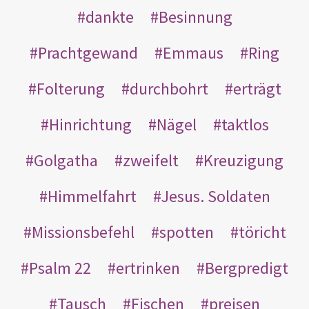
dankte
Besinnung
Prachtgewand
Emmaus
Ring
Folterung
durchbohrt
erträgt
Hinrichtung
Nägel
taktlos
Golgatha
zweifelt
Kreuzigung
Himmelfahrt
Jesus. Soldaten
Missionsbefehl
spotten
töricht
Psalm 22
ertrinken
Bergpredigt
Tausch
Fischen
preisen