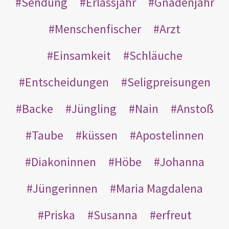
Sendung
Erlassjahr
Gnadenjahr
Menschenfischer
Arzt
Einsamkeit
Schläuche
Entscheidungen
Seligpreisungen
Backe
Jüngling
Nain
Anstoß
Taube
küssen
Apostelinnen
Diakoninnen
Höbe
Johanna
Jüngerinnen
Maria Magdalena
Priska
Susanna
erfreut