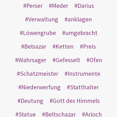
Perser
Meder
Darius
Verwaltung
anklagen
Löwengrube
umgebracht
Belsazar
Ketten
Preis
Wahrsager
Gefesselt
Ofen
Schatzmeister
Instrumente
Niederwerfung
Statthalter
Deutung
Gott des Himmels
Statue
Beltschazar
Arjoch