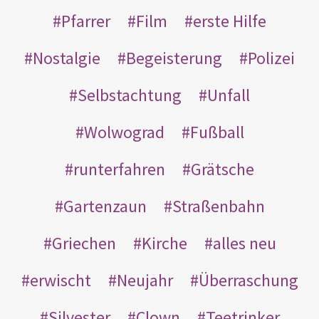
Pfarrer
Film
erste Hilfe
Nostalgie
Begeisterung
Polizei
Selbstachtung
Unfall
Wolwograd
Fußball
runterfahren
Grätsche
Gartenzaun
Straßenbahn
Griechen
Kirche
alles neu
erwischt
Neujahr
Überraschung
Silvester
Clown
Teetrinker