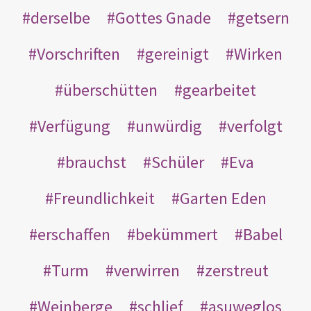
derselbe
Gottes Gnade
getsern
Vorschriften
gereinigt
Wirken
überschütten
gearbeitet
Verfügung
unwürdig
verfolgt
brauchst
Schüler
Eva
Freundlichkeit
Garten Eden
erschaffen
bekümmert
Babel
Turm
verwirren
zerstreut
Weinberge
schlief
asuweglos