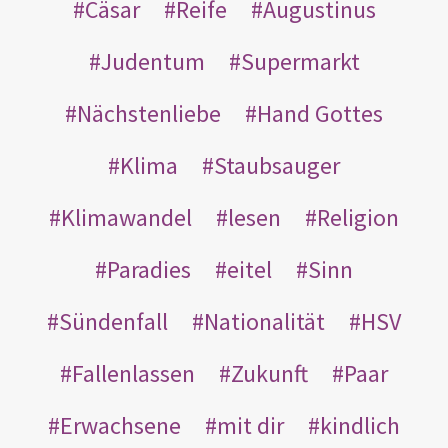
Cäsar
Reife
Augustinus
Judentum
Supermarkt
Nächstenliebe
Hand Gottes
Klima
Staubsauger
Klimawandel
lesen
Religion
Paradies
eitel
Sinn
Sündenfall
Nationalität
HSV
Fallenlassen
Zukunft
Paar
Erwachsene
mit dir
kindlich