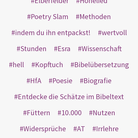
Elberfelder
Hohelied
Poetry Slam
Methoden
indem du ihn entpackst!
wertvoll
Stunden
Esra
Wissenschaft
hell
Kopftuch
Bibelübersetzung
HfA
Poesie
Biografie
Entdecke die Schätze im Bibeltext
Füttern
10.000
Nutzen
Widersprüche
AT
Irrlehre