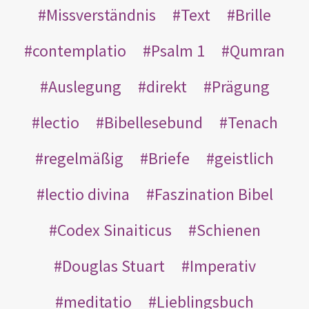
Missverständnis
Text
Brille
contemplatio
Psalm 1
Qumran
Auslegung
direkt
Prägung
lectio
Bibellesebund
Tenach
regelmäßig
Briefe
geistlich
lectio divina
Faszination Bibel
Codex Sinaiticus
Schienen
Douglas Stuart
Imperativ
meditatio
Lieblingsbuch