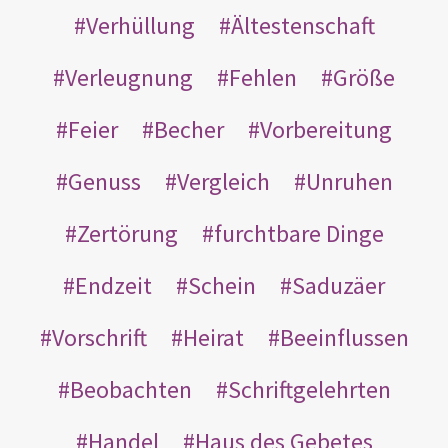
Verhüllung
Ältestenschaft
Verleugnung
Fehlen
Größe
Feier
Becher
Vorbereitung
Genuss
Vergleich
Unruhen
Zertörung
furchtbare Dinge
Endzeit
Schein
Saduzäer
Vorschrift
Heirat
Beeinflussen
Beobachten
Schriftgelehrten
Handel
Haus des Gebetes