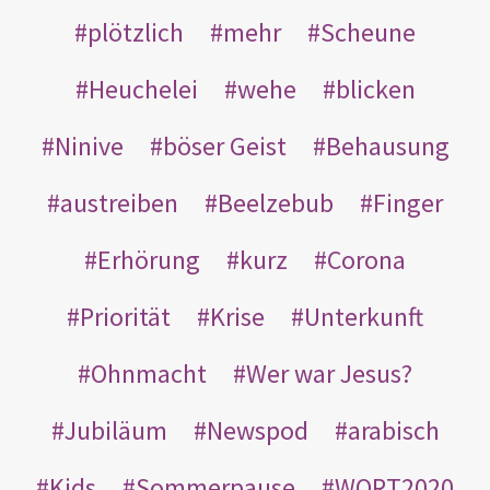
plötzlich
mehr
Scheune
Heuchelei
wehe
blicken
Ninive
böser Geist
Behausung
austreiben
Beelzebub
Finger
Erhörung
kurz
Corona
Priorität
Krise
Unterkunft
Ohnmacht
Wer war Jesus?
Jubiläum
Newspod
arabisch
Kids
Sommerpause
WORT2020