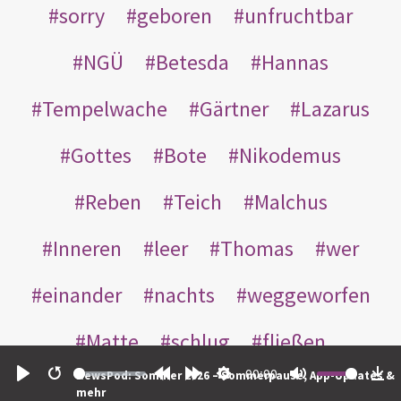
sorry
geboren
unfruchtbar
NGÜ
Betesda
Hannas
Tempelwache
Gärtner
Lazarus
Gottes
Bote
Nikodemus
Reben
Teich
Malchus
Inneren
leer
Thomas
wer
einander
nachts
weggeworfen
Matte
schlug
fließen
00:00
NewsPod: Sommer 2026 – Sommerpause, App-Updates &
Rabbuni
Martha
Opferlamm
Play
Restart
Rewind
Forward
Settings
Mute
Do
mehr