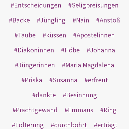
Entscheidungen
Seligpreisungen
Backe
Jüngling
Nain
Anstoß
Taube
küssen
Apostelinnen
Diakoninnen
Höbe
Johanna
Jüngerinnen
Maria Magdalena
Priska
Susanna
erfreut
dankte
Besinnung
Prachtgewand
Emmaus
Ring
Folterung
durchbohrt
erträgt