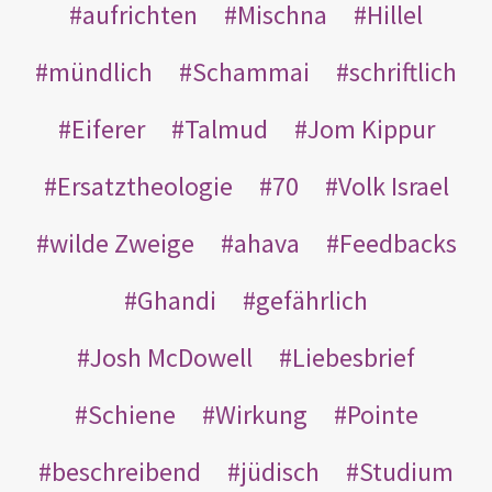
aufrichten
Mischna
Hillel
mündlich
Schammai
schriftlich
Eiferer
Talmud
Jom Kippur
Ersatztheologie
70
Volk Israel
wilde Zweige
ahava
Feedbacks
Ghandi
gefährlich
Josh McDowell
Liebesbrief
Schiene
Wirkung
Pointe
beschreibend
jüdisch
Studium