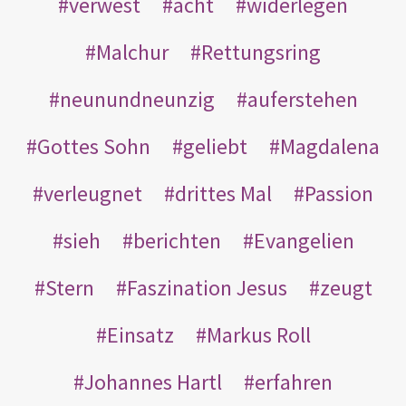
verwest
acht
widerlegen
Malchur
Rettungsring
neunundneunzig
auferstehen
Gottes Sohn
geliebt
Magdalena
verleugnet
drittes Mal
Passion
sieh
berichten
Evangelien
Stern
Faszination Jesus
zeugt
Einsatz
Markus Roll
Johannes Hartl
erfahren