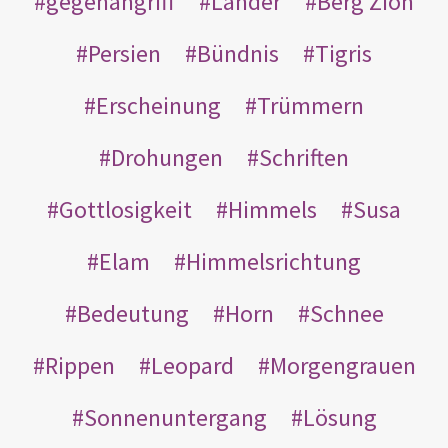
gegenangriff
Länder
Berg Zion
Persien
Bündnis
Tigris
Erscheinung
Trümmern
Drohungen
Schriften
Gottlosigkeit
Himmels
Susa
Elam
Himmelsrichtung
Bedeutung
Horn
Schnee
Rippen
Leopard
Morgengrauen
Sonnenuntergang
Lösung