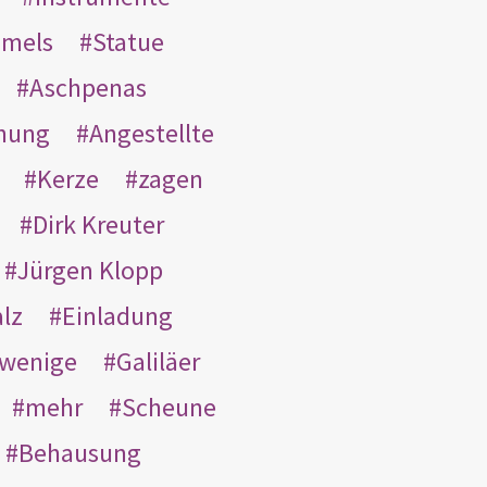
mmels
Statue
Aschpenas
nung
Angestellte
Kerze
zagen
Dirk Kreuter
Jürgen Klopp
lz
Einladung
wenige
Galiläer
mehr
Scheune
Behausung