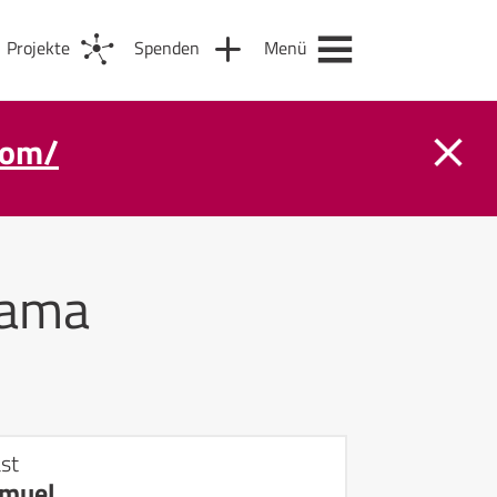
Projekte
Spenden
Menü
com/
ama
st
amuel