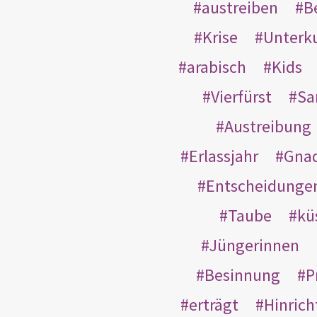
austreiben
B
Krise
Unterk
arabisch
Kids
Vierfürst
S
Austreibung
Erlassjahr
Gnad
Entscheidunge
Taube
kü
Jüngerinnen
Besinnung
P
erträgt
Hinric