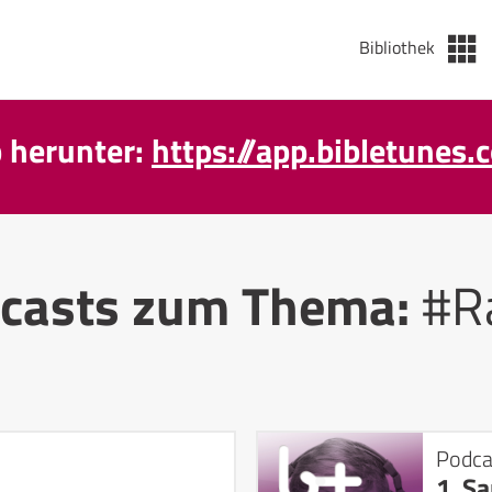
Bibliothek
p herunter:
https://app.bibletunes.
casts zum Thema:
#R
Podca
1. S