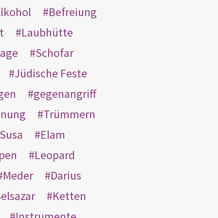
lkohol
Befreiung
t
Laubhütte
tage
Schofar
Jüdische Feste
gen
gegenangriff
inung
Trümmern
Susa
Elam
pen
Leopard
Meder
Darius
elsazar
Ketten
Instrumente