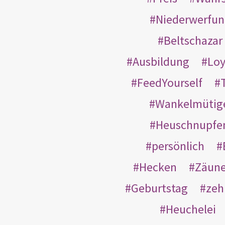
Niederwerfun
Beltschazar
Ausbildung
Loy
FeedYourself
Wankelmütig
Heuschnupfe
persönlich
Hecken
Zäun
Geburtstag
zeh
Heuchelei