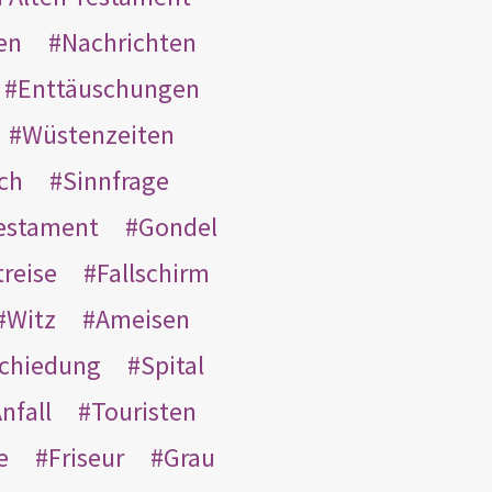
en
Nachrichten
Enttäuschungen
Wüstenzeiten
ach
Sinnfrage
Testament
Gondel
treise
Fallschirm
Witz
Ameisen
schiedung
Spital
nfall
Touristen
e
Friseur
Grau