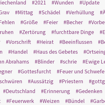
riechenland
2021
Wunden
Update
Grav
Mittag
Schädel
Verhüllung
Ä
Fehlen
Größe
Feier
Becher
Vorbe
ruhen
Zertörung
furchtbare Dinge
E
r
Vorschrift
Heirat
Beeinflussen
B
en
Handel
Haus des Gebetes
Ortsein
hn Abrahams
Blinder
schrie
Ewige L
egner
Gottesfurcht
Feuer und Schwefe
schwüren
Aussätzig
Priestern
gottg
Deutschland
Erinnerung
Gedenken
t
Feuerwerk
Weizen
Bündel
Garb