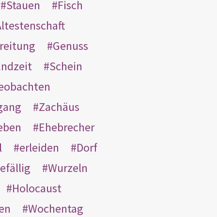
Stauen
Fisch
ltestenschaft
reitung
Genuss
ndzeit
Schein
eobachten
gang
Zachäus
eben
Ehebrecher
l
erleiden
Dorf
efällig
Wurzeln
Holocaust
en
Wochentag