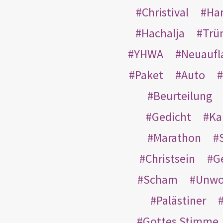
Christival
Ha
Hachalja
Trü
YHWA
Neuaufl
Paket
Auto
Beurteilung
Gedicht
Ka
Marathon
Christsein
G
Scham
Unwo
Palästiner
Gottes Stimme