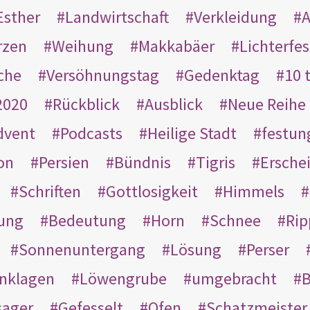
Esther
Landwirtschaft
Verkleidung
A
rzen
Weihung
Makkabäer
Lichterfes
che
Versöhnungstag
Gedenktag
10 
2020
Rückblick
Ausblick
Neue Reihe
dvent
Podcasts
Heilige Stadt
festun
on
Persien
Bündnis
Tigris
Ersche
Schriften
Gottlosigkeit
Himmels
ung
Bedeutung
Horn
Schnee
Rip
Sonnenuntergang
Lösung
Perser
nklagen
Löwengrube
umgebracht
B
ager
Gefesselt
Ofen
Schatzmeister