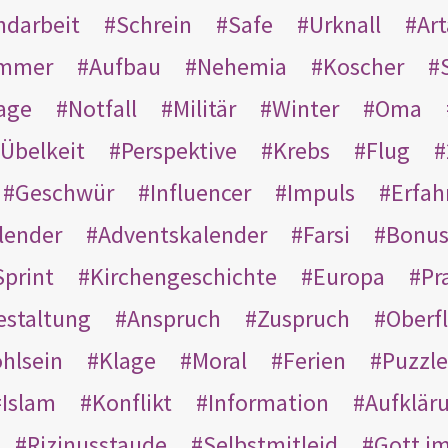
ndarbeit
Schrein
Safe
Urknall
Ar
mmer
Aufbau
Nehemia
Koscher
age
Notfall
Militär
Winter
Oma
Übelkeit
Perspektive
Krebs
Flug
Geschwür
Influencer
Impuls
Erfah
lender
Adventskalender
Farsi
Bonu
Sprint
Kirchengeschichte
Europa
Pr
estaltung
Anspruch
Zuspruch
Oberfl
hlsein
Klage
Moral
Ferien
Puzzle
Islam
Konflikt
Information
Aufklär
Rizinusstaude
Selbstmitleid
Gott i