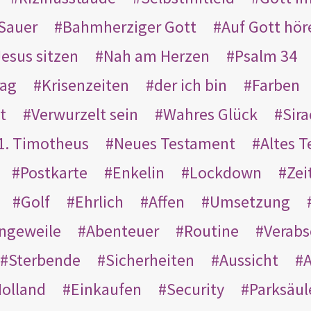
Sauer
Bahmherziger Gott
Auf Gott hör
Jesus sitzen
Nah am Herzen
Psalm 34
rag
Krisenzeiten
der ich bin
Farben
t
Verwurzelt sein
Wahres Glück
Sir
1. Timotheus
Neues Testament
Altes 
Postkarte
Enkelin
Lockdown
Zei
Golf
Ehrlich
Affen
Umsetzung
ngeweile
Abenteuer
Routine
Verab
Sterbende
Sicherheiten
Aussicht
A
olland
Einkaufen
Security
Parksäul