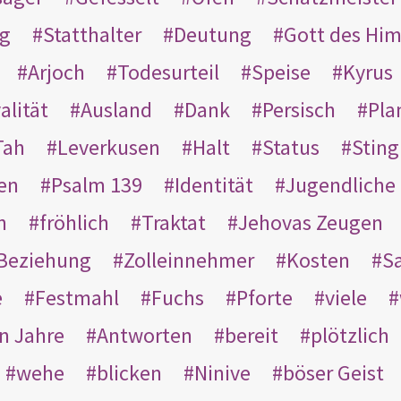
g
Statthalter
Deutung
Gott des Hi
Arjoch
Todesurteil
Speise
Kyrus
alität
Ausland
Dank
Persisch
Pla
Tah
Leverkusen
Halt
Status
Sting
en
Psalm 139
Identität
Jugendliche
n
fröhlich
Traktat
Jehovas Zeugen
Beziehung
Zolleinnehmer
Kosten
Sa
e
Festmahl
Fuchs
Pforte
viele
n Jahre
Antworten
bereit
plötzlich
wehe
blicken
Ninive
böser Geist