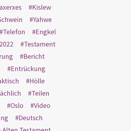
taxerxes
Kislew
Schwein
Yahwe
Telefon
Engkel
2022
Testament
rung
Bericht
s
Entrückung
aktisch
Hölle
ächlich
Teilen
Oslo
Video
ung
Deutsch
m Alten Testament