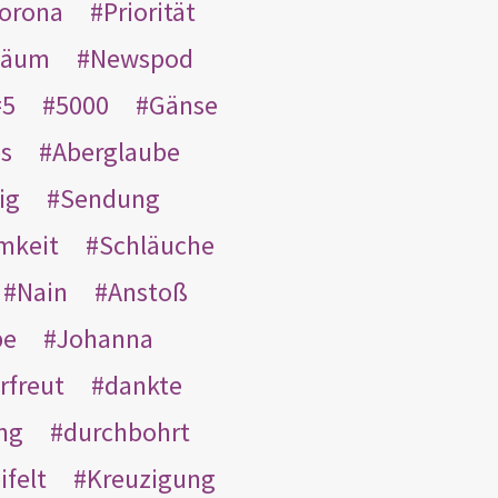
orona
Priorität
läum
Newspod
5
5000
Gänse
es
Aberglaube
ig
Sendung
mkeit
Schläuche
Nain
Anstoß
be
Johanna
rfreut
dankte
ng
durchbohrt
ifelt
Kreuzigung