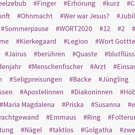
eelzebub
Finger
Erhörung
kurz
C
unft
Ohnmacht
Wer war Jesus?
Jubi
Sommerpause
WORT2020
12
2
ame
Kierkegaard
Legion
Wort Gottt
Jairus
berühren
Quaste
blutflüss
enjahr
Menschenfischer
Arzt
Einsa
n
Seligpreisungen
Backe
Jüngling
ssen
Apostelinnen
Diakoninnen
Hö
Maria Magdalena
Priska
Susanna
e
rachtgewand
Emmaus
Ring
Folteru
htung
Nägel
taktlos
Golgatha
zwe