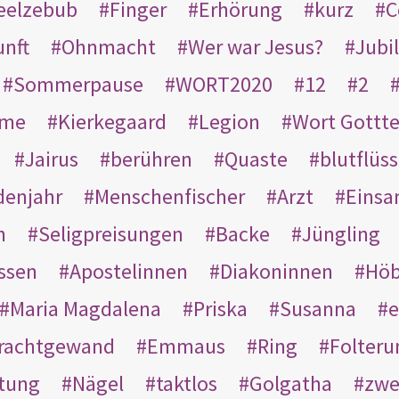
eelzebub
Finger
Erhörung
kurz
C
unft
Ohnmacht
Wer war Jesus?
Jubi
Sommerpause
WORT2020
12
2
ame
Kierkegaard
Legion
Wort Gottt
Jairus
berühren
Quaste
blutflüss
enjahr
Menschenfischer
Arzt
Einsa
n
Seligpreisungen
Backe
Jüngling
ssen
Apostelinnen
Diakoninnen
Hö
Maria Magdalena
Priska
Susanna
e
rachtgewand
Emmaus
Ring
Folteru
htung
Nägel
taktlos
Golgatha
zwe