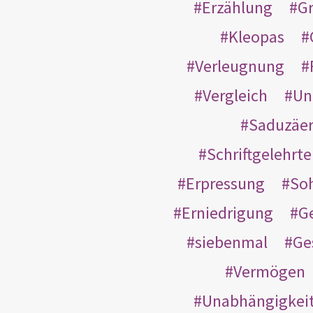
Erzählung
G
Kleopas
Verleugnung
Vergleich
Un
Saduzäe
Schriftgelehrt
Erpressung
So
Erniedrigung
G
siebenmal
Ge
Vermögen
Unabhängigkei