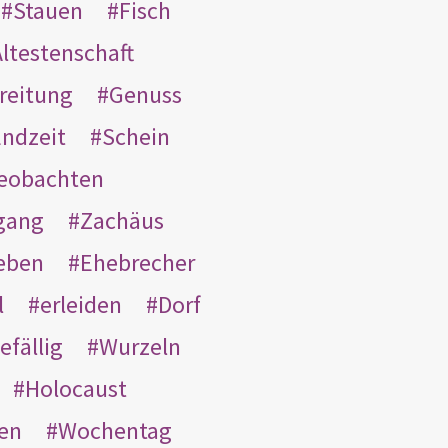
Stauen
Fisch
ltestenschaft
reitung
Genuss
ndzeit
Schein
eobachten
gang
Zachäus
eben
Ehebrecher
l
erleiden
Dorf
efällig
Wurzeln
Holocaust
en
Wochentag