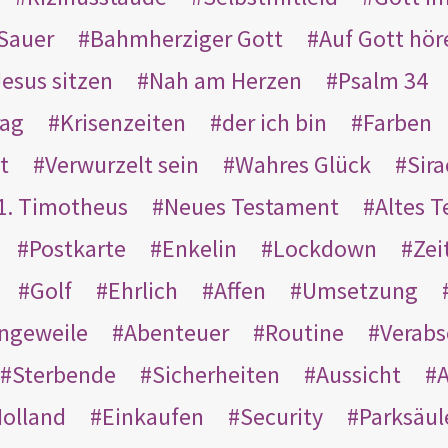
Sauer
Bahmherziger Gott
Auf Gott hör
Jesus sitzen
Nah am Herzen
Psalm 34
rag
Krisenzeiten
der ich bin
Farben
t
Verwurzelt sein
Wahres Glück
Sir
1. Timotheus
Neues Testament
Altes 
Postkarte
Enkelin
Lockdown
Zei
Golf
Ehrlich
Affen
Umsetzung
ngeweile
Abenteuer
Routine
Verab
Sterbende
Sicherheiten
Aussicht
A
olland
Einkaufen
Security
Parksäul