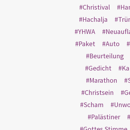
Christival
Ha
Hachalja
Trü
YHWA
Neuaufl
Paket
Auto
Beurteilung
Gedicht
Ka
Marathon
Christsein
G
Scham
Unwo
Palästiner
Gottes Stimme