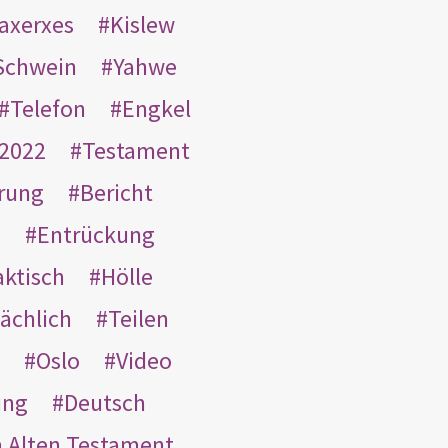
taxerxes
Kislew
Schwein
Yahwe
Telefon
Engkel
2022
Testament
rung
Bericht
s
Entrückung
aktisch
Hölle
ächlich
Teilen
Oslo
Video
ung
Deutsch
m Alten Testament