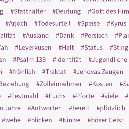
g
Statthalter
Deutung
Gott des Hi
Arjoch
Todesurteil
Speise
Kyrus
alität
Ausland
Dank
Persisch
Pla
Tah
Leverkusen
Halt
Status
Sting
en
Psalm 139
Identität
Jugendliche
n
fröhlich
Traktat
Jehovas Zeugen
Beziehung
Zolleinnehmer
Kosten
Sa
e
Festmahl
Fuchs
Pforte
viele
n Jahre
Antworten
bereit
plötzlich
wehe
blicken
Ninive
böser Geist