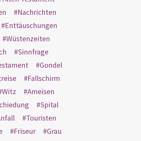
en
Nachrichten
Enttäuschungen
Wüstenzeiten
ach
Sinnfrage
Testament
Gondel
treise
Fallschirm
Witz
Ameisen
schiedung
Spital
nfall
Touristen
e
Friseur
Grau