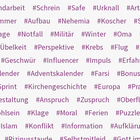
ndarbeit
Schrein
Safe
Urknall
Ar
mmer
Aufbau
Nehemia
Koscher
age
Notfall
Militär
Winter
Oma
Übelkeit
Perspektive
Krebs
Flug
Geschwür
Influencer
Impuls
Erfah
lender
Adventskalender
Farsi
Bonu
Sprint
Kirchengeschichte
Europa
Pr
estaltung
Anspruch
Zuspruch
Oberfl
hlsein
Klage
Moral
Ferien
Puzzle
Islam
Konflikt
Information
Aufklär
Rizinusstaude
Selbstmitleid
Gott i