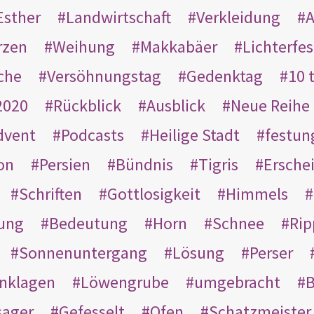
Esther
Landwirtschaft
Verkleidung
A
rzen
Weihung
Makkabäer
Lichterfes
che
Versöhnungstag
Gedenktag
10 
2020
Rückblick
Ausblick
Neue Reihe
dvent
Podcasts
Heilige Stadt
festun
on
Persien
Bündnis
Tigris
Ersche
Schriften
Gottlosigkeit
Himmels
ung
Bedeutung
Horn
Schnee
Rip
Sonnenuntergang
Lösung
Perser
nklagen
Löwengrube
umgebracht
B
ager
Gefesselt
Ofen
Schatzmeister