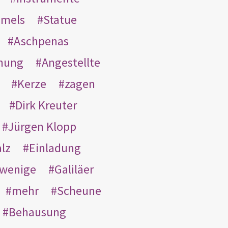
mmels
Statue
Aschpenas
nung
Angestellte
Kerze
zagen
Dirk Kreuter
Jürgen Klopp
lz
Einladung
wenige
Galiläer
mehr
Scheune
Behausung