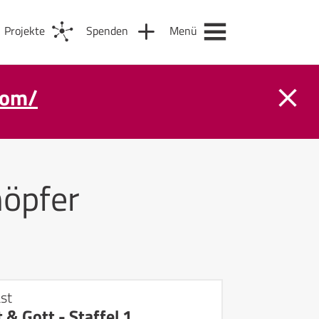
Projekte
Spenden
Menü
com/
öpfer
st
 & Gott - Staffel 1