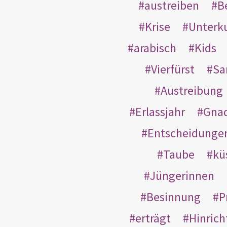
austreiben
B
Krise
Unterk
arabisch
Kids
Vierfürst
S
Austreibung
Erlassjahr
Gnad
Entscheidunge
Taube
kü
Jüngerinnen
Besinnung
P
erträgt
Hinric