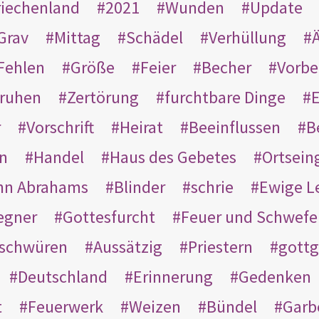
riechenland
2021
Wunden
Update
Grav
Mittag
Schädel
Verhüllung
Ä
Fehlen
Größe
Feier
Becher
Vorbe
ruhen
Zertörung
furchtbare Dinge
E
r
Vorschrift
Heirat
Beeinflussen
B
en
Handel
Haus des Gebetes
Ortsein
hn Abrahams
Blinder
schrie
Ewige L
egner
Gottesfurcht
Feuer und Schwefe
schwüren
Aussätzig
Priestern
gottg
Deutschland
Erinnerung
Gedenken
t
Feuerwerk
Weizen
Bündel
Garb