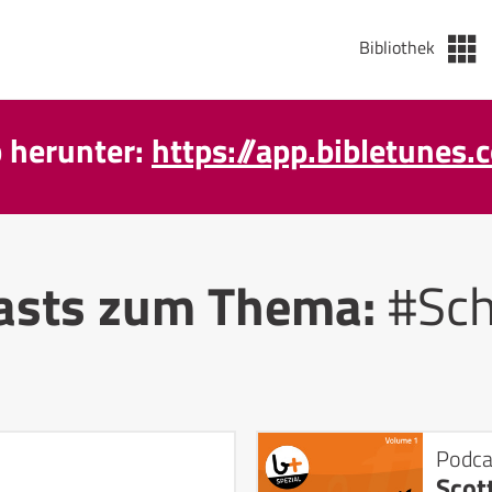
Bibliothek
p herunter:
https://app.bibletunes.
asts zum Thema:
#Sch
Podca
Scott