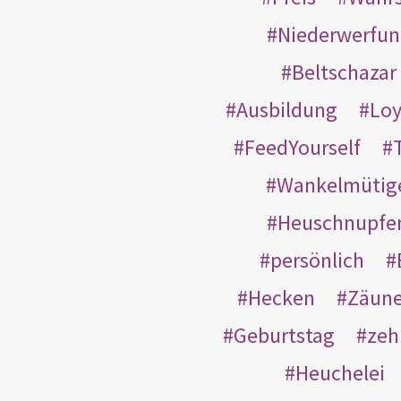
Niederwerfun
Beltschazar
Ausbildung
Loy
FeedYourself
Wankelmütig
Heuschnupfe
persönlich
Hecken
Zäun
Geburtstag
zeh
Heuchelei