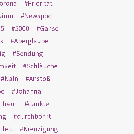
orona
Priorität
läum
Newspod
5
5000
Gänse
es
Aberglaube
ig
Sendung
mkeit
Schläuche
Nain
Anstoß
be
Johanna
rfreut
dankte
ng
durchbohrt
ifelt
Kreuzigung