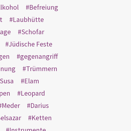
lkohol
Befreiung
t
Laubhütte
tage
Schofar
Jüdische Feste
gen
gegenangriff
inung
Trümmern
Susa
Elam
pen
Leopard
Meder
Darius
elsazar
Ketten
Instrumente