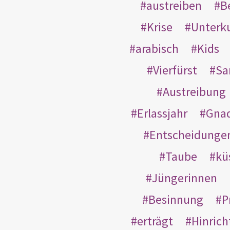
austreiben
B
Krise
Unterk
arabisch
Kids
Vierfürst
S
Austreibung
Erlassjahr
Gnad
Entscheidunge
Taube
kü
Jüngerinnen
Besinnung
P
erträgt
Hinric