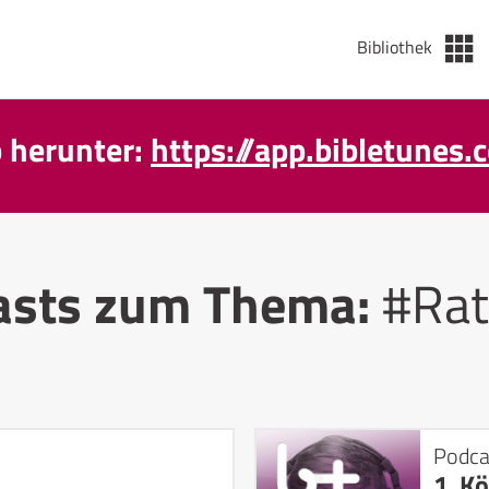
Bibliothek
p herunter:
https://app.bibletunes.
asts zum Thema:
#Rat
Podca
1. K