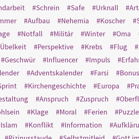
ndarbeit
Schrein
Safe
Urknall
Ar
mmer
Aufbau
Nehemia
Koscher
age
Notfall
Militär
Winter
Oma
Übelkeit
Perspektive
Krebs
Flug
Geschwür
Influencer
Impuls
Erfah
lender
Adventskalender
Farsi
Bonu
Sprint
Kirchengeschichte
Europa
Pr
estaltung
Anspruch
Zuspruch
Oberfl
hlsein
Klage
Moral
Ferien
Puzzle
Islam
Konflikt
Information
Aufklär
Rizinusstaude
Selbstmitleid
Gott i