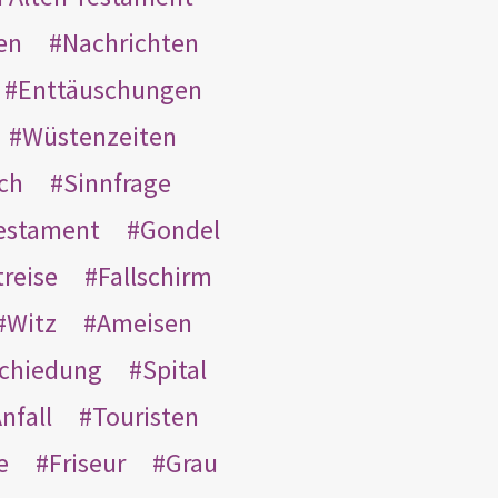
en
Nachrichten
Enttäuschungen
Wüstenzeiten
ach
Sinnfrage
Testament
Gondel
treise
Fallschirm
Witz
Ameisen
schiedung
Spital
nfall
Touristen
e
Friseur
Grau