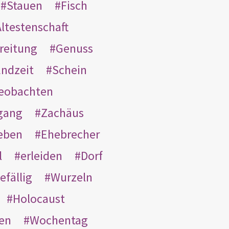
Stauen
Fisch
ltestenschaft
reitung
Genuss
ndzeit
Schein
eobachten
gang
Zachäus
eben
Ehebrecher
l
erleiden
Dorf
efällig
Wurzeln
Holocaust
en
Wochentag