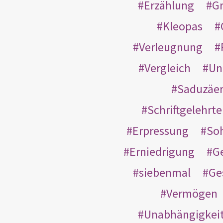
Erzählung
G
Kleopas
Verleugnung
Vergleich
Un
Saduzäe
Schriftgelehrt
Erpressung
So
Erniedrigung
G
siebenmal
Ge
Vermögen
Unabhängigkei