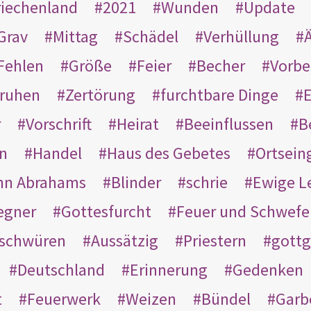
riechenland
2021
Wunden
Update
Grav
Mittag
Schädel
Verhüllung
Ä
Fehlen
Größe
Feier
Becher
Vorbe
ruhen
Zertörung
furchtbare Dinge
E
r
Vorschrift
Heirat
Beeinflussen
B
en
Handel
Haus des Gebetes
Ortsein
hn Abrahams
Blinder
schrie
Ewige L
egner
Gottesfurcht
Feuer und Schwefe
schwüren
Aussätzig
Priestern
gottg
Deutschland
Erinnerung
Gedenken
t
Feuerwerk
Weizen
Bündel
Garb