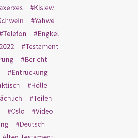
taxerxes
Kislew
Schwein
Yahwe
Telefon
Engkel
2022
Testament
rung
Bericht
s
Entrückung
aktisch
Hölle
ächlich
Teilen
Oslo
Video
ung
Deutsch
m Alten Testament