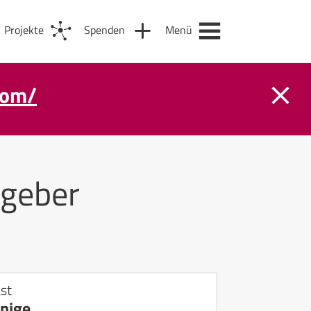
Projekte
Spenden
Menü
com/
geber
st
önige