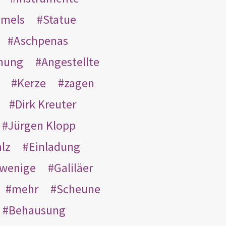
mmels
Statue
Aschpenas
nung
Angestellte
Kerze
zagen
Dirk Kreuter
Jürgen Klopp
lz
Einladung
wenige
Galiläer
mehr
Scheune
Behausung