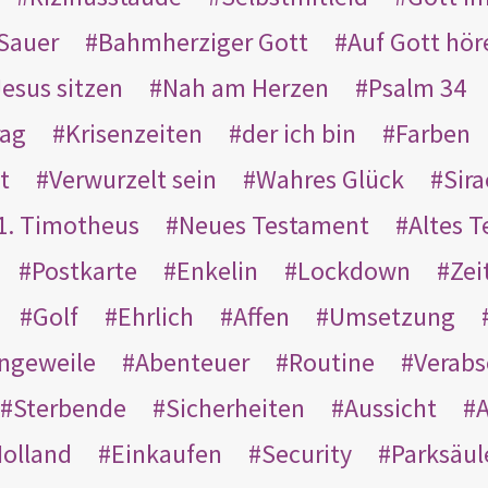
Sauer
Bahmherziger Gott
Auf Gott hör
Jesus sitzen
Nah am Herzen
Psalm 34
rag
Krisenzeiten
der ich bin
Farben
t
Verwurzelt sein
Wahres Glück
Sir
1. Timotheus
Neues Testament
Altes 
Postkarte
Enkelin
Lockdown
Zei
Golf
Ehrlich
Affen
Umsetzung
ngeweile
Abenteuer
Routine
Verab
Sterbende
Sicherheiten
Aussicht
A
olland
Einkaufen
Security
Parksäul