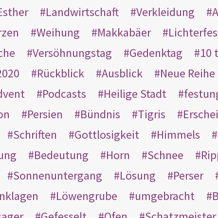
Esther
Landwirtschaft
Verkleidung
A
rzen
Weihung
Makkabäer
Lichterfes
che
Versöhnungstag
Gedenktag
10 
2020
Rückblick
Ausblick
Neue Reihe
dvent
Podcasts
Heilige Stadt
festun
on
Persien
Bündnis
Tigris
Ersche
Schriften
Gottlosigkeit
Himmels
ung
Bedeutung
Horn
Schnee
Rip
Sonnenuntergang
Lösung
Perser
nklagen
Löwengrube
umgebracht
B
ager
Gefesselt
Ofen
Schatzmeister