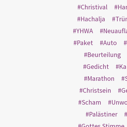
Christival
Ha
Hachalja
Trü
YHWA
Neuaufl
Paket
Auto
Beurteilung
Gedicht
Ka
Marathon
Christsein
G
Scham
Unwo
Palästiner
Gottes Stimme