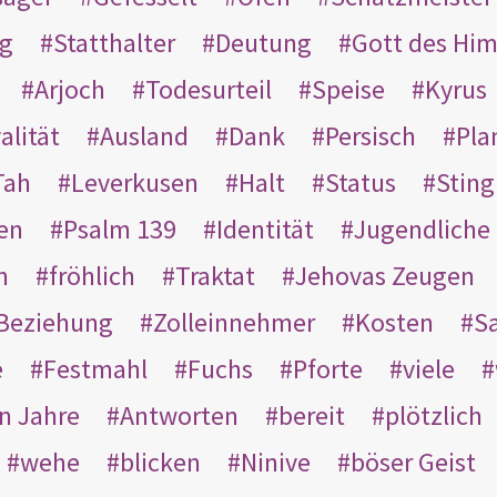
g
Statthalter
Deutung
Gott des Hi
Arjoch
Todesurteil
Speise
Kyrus
alität
Ausland
Dank
Persisch
Pla
Tah
Leverkusen
Halt
Status
Sting
en
Psalm 139
Identität
Jugendliche
n
fröhlich
Traktat
Jehovas Zeugen
Beziehung
Zolleinnehmer
Kosten
Sa
e
Festmahl
Fuchs
Pforte
viele
n Jahre
Antworten
bereit
plötzlich
wehe
blicken
Ninive
böser Geist