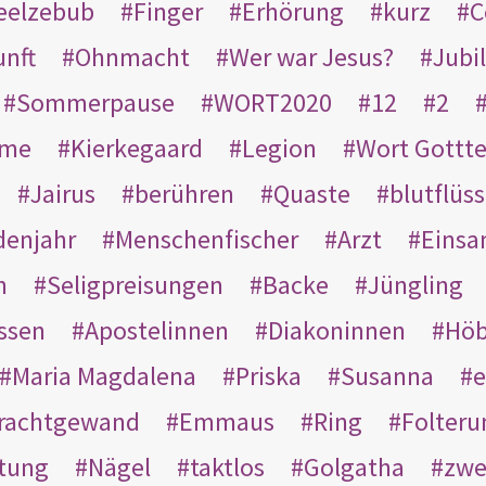
eelzebub
Finger
Erhörung
kurz
C
unft
Ohnmacht
Wer war Jesus?
Jubi
Sommerpause
WORT2020
12
2
ame
Kierkegaard
Legion
Wort Gottt
Jairus
berühren
Quaste
blutflüss
enjahr
Menschenfischer
Arzt
Einsa
n
Seligpreisungen
Backe
Jüngling
ssen
Apostelinnen
Diakoninnen
Hö
Maria Magdalena
Priska
Susanna
e
rachtgewand
Emmaus
Ring
Folteru
htung
Nägel
taktlos
Golgatha
zwe