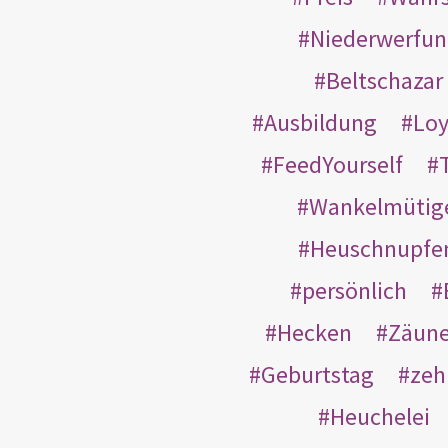
Niederwerfun
Beltschazar
Ausbildung
Loy
FeedYourself
Wankelmütig
Heuschnupfe
persönlich
Hecken
Zäun
Geburtstag
zeh
Heuchelei