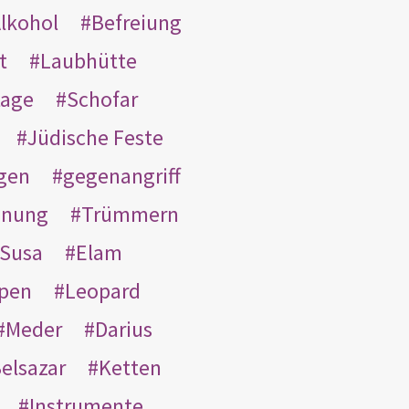
lkohol
Befreiung
t
Laubhütte
tage
Schofar
Jüdische Feste
gen
gegenangriff
inung
Trümmern
Susa
Elam
pen
Leopard
Meder
Darius
elsazar
Ketten
Instrumente