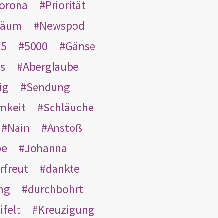
orona
Priorität
läum
Newspod
5
5000
Gänse
es
Aberglaube
ig
Sendung
mkeit
Schläuche
Nain
Anstoß
be
Johanna
rfreut
dankte
ng
durchbohrt
ifelt
Kreuzigung