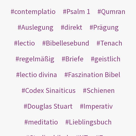
contemplatio
Psalm 1
Qumran
Auslegung
direkt
Prägung
lectio
Bibellesebund
Tenach
regelmäßig
Briefe
geistlich
lectio divina
Faszination Bibel
Codex Sinaiticus
Schienen
Douglas Stuart
Imperativ
meditatio
Lieblingsbuch