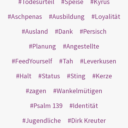
Todesurteil
Speise
Kyrus
Aschpenas
Ausbildung
Loyalität
Ausland
Dank
Persisch
Planung
Angestellte
FeedYourself
Tah
Leverkusen
Halt
Status
Sting
Kerze
zagen
Wankelmütigen
Psalm 139
Identität
Jugendliche
Dirk Kreuter