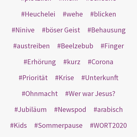
Heuchelei
wehe
blicken
Ninive
böser Geist
Behausung
austreiben
Beelzebub
Finger
Erhörung
kurz
Corona
Priorität
Krise
Unterkunft
Ohnmacht
Wer war Jesus?
Jubiläum
Newspod
arabisch
Kids
Sommerpause
WORT2020