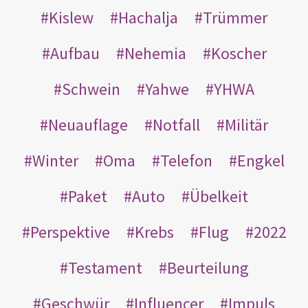
Kislew
Hachalja
Trümmer
Aufbau
Nehemia
Koscher
Schwein
Yahwe
YHWA
Neuauflage
Notfall
Militär
Winter
Oma
Telefon
Engkel
Paket
Auto
Übelkeit
Perspektive
Krebs
Flug
2022
Testament
Beurteilung
Geschwür
Influencer
Impuls