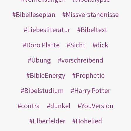
Bibelleseplan
Missverständnisse
Liebesliteratur
Bibeltext
Doro Platte
Sicht
dick
Übung
vorschreibend
BibleEnergy
Prophetie
Bibelstudium
Harry Potter
contra
dunkel
YouVersion
Elberfelder
Hohelied