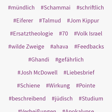
mündlich
Schammai
schriftlich
Eiferer
Talmud
Jom Kippur
Ersatztheologie
70
Volk Israel
wilde Zweige
ahava
Feedbacks
Ghandi
gefährlich
Josh McDowell
Liebesbrief
Schiene
Wirkung
Pointe
beschreibend
jüdisch
Studium
Verheißungen
Apokalypse