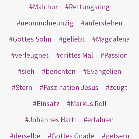
Malchur
Rettungsring
neunundneunzig
auferstehen
Gottes Sohn
geliebt
Magdalena
verleugnet
drittes Mal
Passion
sieh
berichten
Evangelien
Stern
Faszination Jesus
zeugt
Einsatz
Markus Roll
Johannes Hartl
erfahren
derselbe
Gottes Gnade
getsern