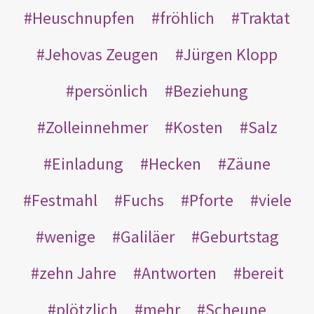
Heuschnupfen
fröhlich
Traktat
Jehovas Zeugen
Jürgen Klopp
persönlich
Beziehung
Zolleinnehmer
Kosten
Salz
Einladung
Hecken
Zäune
Festmahl
Fuchs
Pforte
viele
wenige
Galiläer
Geburtstag
zehn Jahre
Antworten
bereit
plötzlich
mehr
Scheune