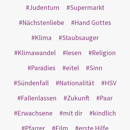
Judentum
Supermarkt
Nächstenliebe
Hand Gottes
Klima
Staubsauger
Klimawandel
lesen
Religion
Paradies
eitel
Sinn
Sündenfall
Nationalität
HSV
Fallenlassen
Zukunft
Paar
Erwachsene
mit dir
kindlich
Pfarrer
Film
erste Hilfe