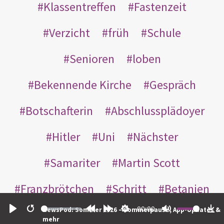
Klassentreffen
Fastenzeit
Verzicht
früh
Schule
Senioren
loben
Bekennende Kirche
Gespräch
Botschafterin
Abschlussplädoyer
Hitler
Uni
Nächster
Samariter
Martin Scott
Franzbrötchen
Schritt
Betanien
00:00
NewsPod: Sommer 2026 – Sommerpause, App-Updates &
sorry
geboren
unfruchtbar
Play
Restart
Rewind
Forward
Settings
Mute
Do
mehr