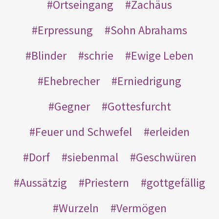
Ortseingang
Zachäus
Erpressung
Sohn Abrahams
Blinder
schrie
Ewige Leben
Ehebrecher
Erniedrigung
Gegner
Gottesfurcht
Feuer und Schwefel
erleiden
Dorf
siebenmal
Geschwüren
Aussätzig
Priestern
gottgefällig
Wurzeln
Vermögen