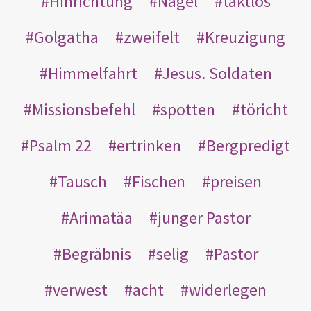
Hinrichtung
Nägel
taktlos
Golgatha
zweifelt
Kreuzigung
Himmelfahrt
Jesus. Soldaten
Missionsbefehl
spotten
töricht
Psalm 22
ertrinken
Bergpredigt
Tausch
Fischen
preisen
Arimatäa
junger Pastor
Begräbnis
selig
Pastor
verwest
acht
widerlegen