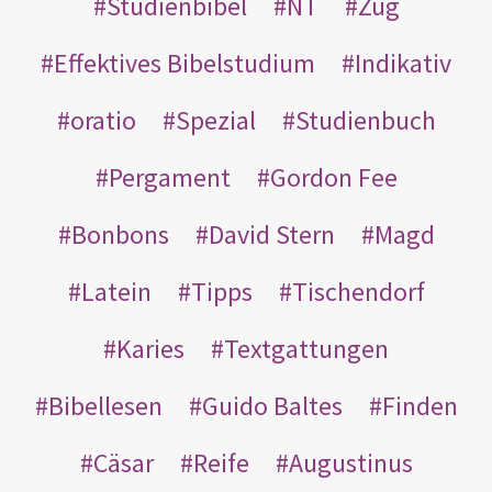
Studienbibel
NT
Zug
Effektives Bibelstudium
Indikativ
oratio
Spezial
Studienbuch
Pergament
Gordon Fee
Bonbons
David Stern
Magd
Latein
Tipps
Tischendorf
Karies
Textgattungen
Bibellesen
Guido Baltes
Finden
Cäsar
Reife
Augustinus