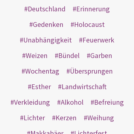
Deutschland
Erinnerung
Gedenken
Holocaust
Unabhängigkeit
Feuerwerk
Weizen
Bündel
Garben
Wochentag
Übersprungen
Esther
Landwirtschaft
Verkleidung
Alkohol
Befreiung
Lichter
Kerzen
Weihung
Makkabäer
Lichterfest