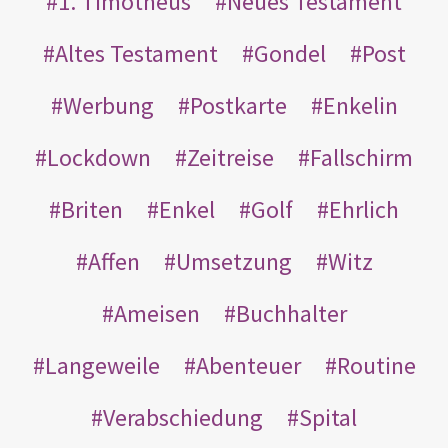
1. Timotheus
Neues Testament
Altes Testament
Gondel
Post
Werbung
Postkarte
Enkelin
Lockdown
Zeitreise
Fallschirm
Briten
Enkel
Golf
Ehrlich
Affen
Umsetzung
Witz
Ameisen
Buchhalter
Langeweile
Abenteuer
Routine
Verabschiedung
Spital