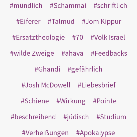
mündlich
Schammai
schriftlich
Eiferer
Talmud
Jom Kippur
Ersatztheologie
70
Volk Israel
wilde Zweige
ahava
Feedbacks
Ghandi
gefährlich
Josh McDowell
Liebesbrief
Schiene
Wirkung
Pointe
beschreibend
jüdisch
Studium
Verheißungen
Apokalypse