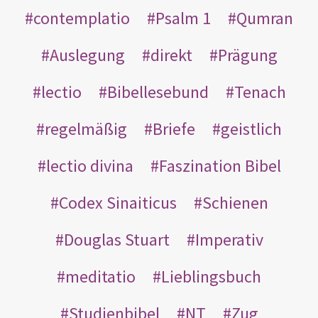
contemplatio
Psalm 1
Qumran
Auslegung
direkt
Prägung
lectio
Bibellesebund
Tenach
regelmäßig
Briefe
geistlich
lectio divina
Faszination Bibel
Codex Sinaiticus
Schienen
Douglas Stuart
Imperativ
meditatio
Lieblingsbuch
Studienbibel
NT
Zug