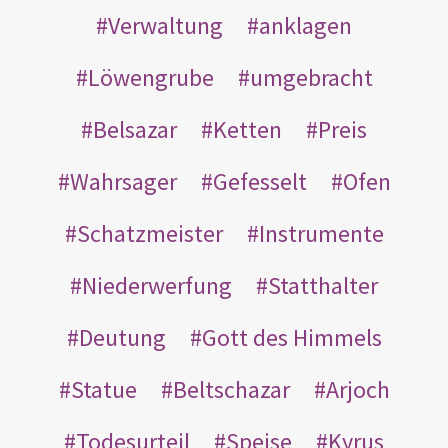
Verwaltung
anklagen
Löwengrube
umgebracht
Belsazar
Ketten
Preis
Wahrsager
Gefesselt
Ofen
Schatzmeister
Instrumente
Niederwerfung
Statthalter
Deutung
Gott des Himmels
Statue
Beltschazar
Arjoch
Todesurteil
Speise
Kyrus