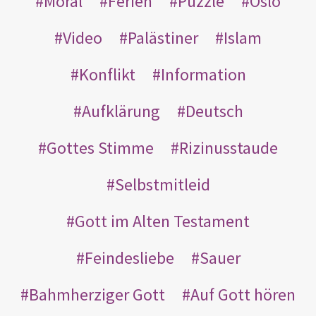
Moral
Ferien
Puzzle
Oslo
Video
Palästiner
Islam
Konflikt
Information
Aufklärung
Deutsch
Gottes Stimme
Rizinusstaude
Selbstmitleid
Gott im Alten Testament
Feindesliebe
Sauer
Bahmherziger Gott
Auf Gott hören