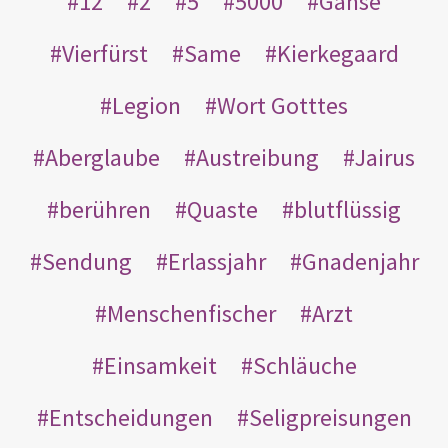
12
2
5
5000
Gänse
Vierfürst
Same
Kierkegaard
Legion
Wort Gotttes
Aberglaube
Austreibung
Jairus
berühren
Quaste
blutflüssig
Sendung
Erlassjahr
Gnadenjahr
Menschenfischer
Arzt
Einsamkeit
Schläuche
Entscheidungen
Seligpreisungen