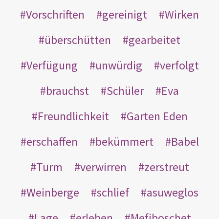
Vorschriften
gereinigt
Wirken
überschütten
gearbeitet
Verfügung
unwürdig
verfolgt
brauchst
Schüler
Eva
Freundlichkeit
Garten Eden
erschaffen
bekümmert
Babel
Turm
verwirren
zerstreut
Weinberge
schlief
asuweglos
Lage
erleben
Mefiboschet