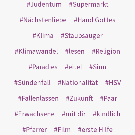
Judentum
Supermarkt
Nächstenliebe
Hand Gottes
Klima
Staubsauger
Klimawandel
lesen
Religion
Paradies
eitel
Sinn
Sündenfall
Nationalität
HSV
Fallenlassen
Zukunft
Paar
Erwachsene
mit dir
kindlich
Pfarrer
Film
erste Hilfe