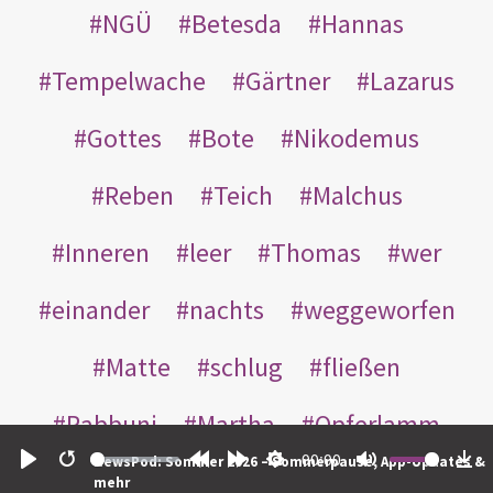
NGÜ
Betesda
Hannas
Tempelwache
Gärtner
Lazarus
Gottes
Bote
Nikodemus
Reben
Teich
Malchus
Inneren
leer
Thomas
wer
einander
nachts
weggeworfen
Matte
schlug
fließen
Rabbuni
Martha
Opferlamm
00:00
NewsPod: Sommer 2026 – Sommerpause, App-Updates &
gewaschen
gegeben
jüdischen
Play
Restart
Rewind
Forward
Settings
Mute
Do
mehr