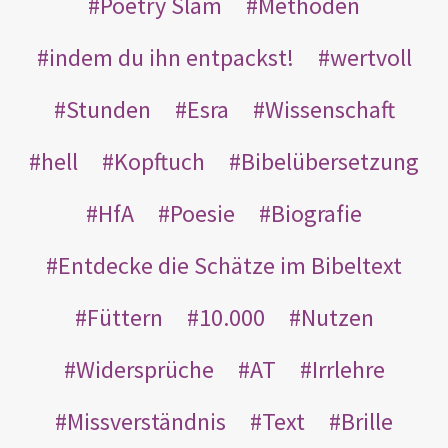
Poetry Slam
Methoden
indem du ihn entpackst!
wertvoll
Stunden
Esra
Wissenschaft
hell
Kopftuch
Bibelübersetzung
HfA
Poesie
Biografie
Entdecke die Schätze im Bibeltext
Füttern
10.000
Nutzen
Widersprüche
AT
Irrlehre
Missverständnis
Text
Brille