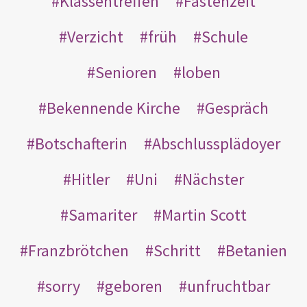
Klassentreffen
Fastenzeit
Verzicht
früh
Schule
Senioren
loben
Bekennende Kirche
Gespräch
Botschafterin
Abschlussplädoyer
Hitler
Uni
Nächster
Samariter
Martin Scott
Franzbrötchen
Schritt
Betanien
sorry
geboren
unfruchtbar