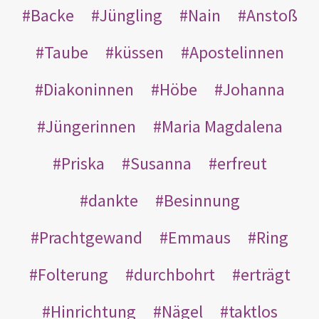
Backe
Jüngling
Nain
Anstoß
Taube
küssen
Apostelinnen
Diakoninnen
Höbe
Johanna
Jüngerinnen
Maria Magdalena
Priska
Susanna
erfreut
dankte
Besinnung
Prachtgewand
Emmaus
Ring
Folterung
durchbohrt
erträgt
Hinrichtung
Nägel
taktlos