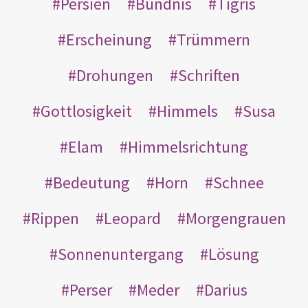
Persien
Bündnis
Tigris
Erscheinung
Trümmern
Drohungen
Schriften
Gottlosigkeit
Himmels
Susa
Elam
Himmelsrichtung
Bedeutung
Horn
Schnee
Rippen
Leopard
Morgengrauen
Sonnenuntergang
Lösung
Perser
Meder
Darius