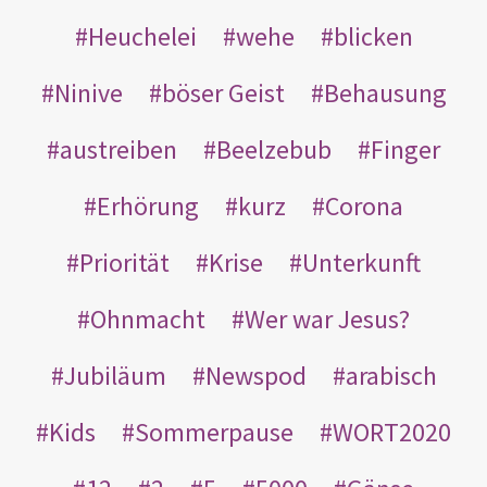
Heuchelei
wehe
blicken
Ninive
böser Geist
Behausung
austreiben
Beelzebub
Finger
Erhörung
kurz
Corona
Priorität
Krise
Unterkunft
Ohnmacht
Wer war Jesus?
Jubiläum
Newspod
arabisch
Kids
Sommerpause
WORT2020