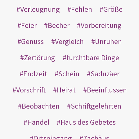
Verleugnung
Fehlen
Größe
Feier
Becher
Vorbereitung
Genuss
Vergleich
Unruhen
Zertörung
furchtbare Dinge
Endzeit
Schein
Saduzäer
Vorschrift
Heirat
Beeinflussen
Beobachten
Schriftgelehrten
Handel
Haus des Gebetes
Ortseingang
Zachäus