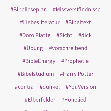
Bibelleseplan
Missverständnisse
Liebesliteratur
Bibeltext
Doro Platte
Sicht
dick
Übung
vorschreibend
BibleEnergy
Prophetie
Bibelstudium
Harry Potter
contra
dunkel
YouVersion
Elberfelder
Hohelied