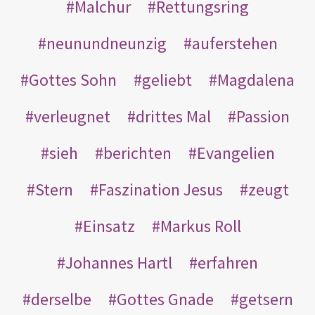
Malchur
Rettungsring
neunundneunzig
auferstehen
Gottes Sohn
geliebt
Magdalena
verleugnet
drittes Mal
Passion
sieh
berichten
Evangelien
Stern
Faszination Jesus
zeugt
Einsatz
Markus Roll
Johannes Hartl
erfahren
derselbe
Gottes Gnade
getsern