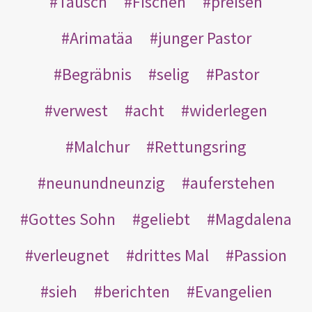
Tausch
Fischen
preisen
Arimatäa
junger Pastor
Begräbnis
selig
Pastor
verwest
acht
widerlegen
Malchur
Rettungsring
neunundneunzig
auferstehen
Gottes Sohn
geliebt
Magdalena
verleugnet
drittes Mal
Passion
sieh
berichten
Evangelien