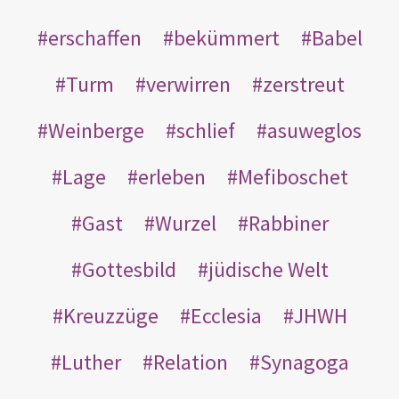
erschaffen
bekümmert
Babel
Turm
verwirren
zerstreut
Weinberge
schlief
asuweglos
Lage
erleben
Mefiboschet
Gast
Wurzel
Rabbiner
Gottesbild
jüdische Welt
Kreuzzüge
Ecclesia
JHWH
Luther
Relation
Synagoga