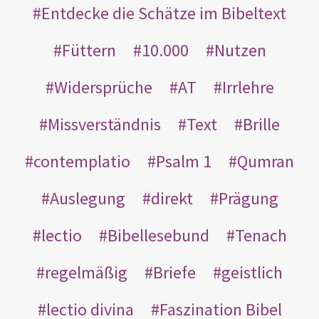
Entdecke die Schätze im Bibeltext
Füttern
10.000
Nutzen
Widersprüche
AT
Irrlehre
Missverständnis
Text
Brille
contemplatio
Psalm 1
Qumran
Auslegung
direkt
Prägung
lectio
Bibellesebund
Tenach
regelmäßig
Briefe
geistlich
lectio divina
Faszination Bibel