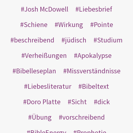
Josh McDowell
Liebesbrief
Schiene
Wirkung
Pointe
beschreibend
jüdisch
Studium
Verheißungen
Apokalypse
Bibelleseplan
Missverständnisse
Liebesliteratur
Bibeltext
Doro Platte
Sicht
dick
Übung
vorschreibend
BibleEnergy
Prophetie