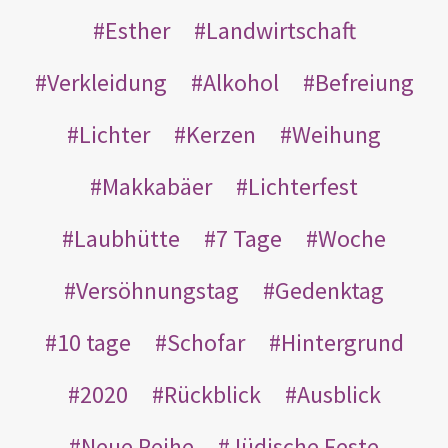
Esther
Landwirtschaft
Verkleidung
Alkohol
Befreiung
Lichter
Kerzen
Weihung
Makkabäer
Lichterfest
Laubhütte
7 Tage
Woche
Versöhnungstag
Gedenktag
10 tage
Schofar
Hintergrund
2020
Rückblick
Ausblick
Neue Reihe
Jüdische Feste