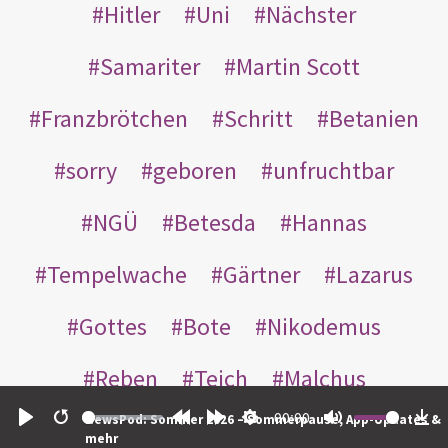
Hitler
Uni
Nächster
Samariter
Martin Scott
Franzbrötchen
Schritt
Betanien
sorry
geboren
unfruchtbar
NGÜ
Betesda
Hannas
Tempelwache
Gärtner
Lazarus
Gottes
Bote
Nikodemus
Reben
Teich
Malchus
00:00
NewsPod: Sommer 2026 – Sommerpause, App-Updates &
Inneren
leer
Thomas
wer
Play
Restart
Rewind
Forward
Settings
Mute
Do
mehr