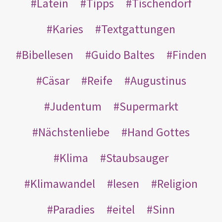
Latein
Tipps
Tischendorf
Karies
Textgattungen
Bibellesen
Guido Baltes
Finden
Cäsar
Reife
Augustinus
Judentum
Supermarkt
Nächstenliebe
Hand Gottes
Klima
Staubsauger
Klimawandel
lesen
Religion
Paradies
eitel
Sinn