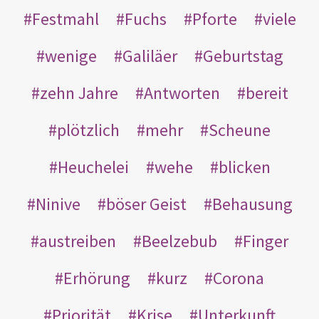
Festmahl
Fuchs
Pforte
viele
wenige
Galiläer
Geburtstag
zehn Jahre
Antworten
bereit
plötzlich
mehr
Scheune
Heuchelei
wehe
blicken
Ninive
böser Geist
Behausung
austreiben
Beelzebub
Finger
Erhörung
kurz
Corona
Priorität
Krise
Unterkunft