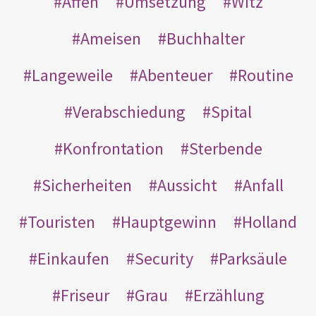
Affen
Umsetzung
Witz
Ameisen
Buchhalter
Langeweile
Abenteuer
Routine
Verabschiedung
Spital
Konfrontation
Sterbende
Sicherheiten
Aussicht
Anfall
Touristen
Hauptgewinn
Holland
Einkaufen
Security
Parksäule
Friseur
Grau
Erzählung