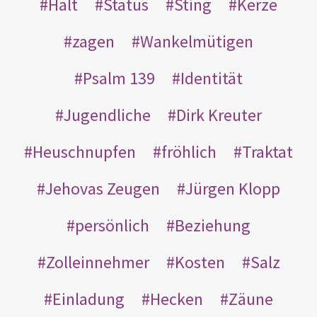
Halt
Status
Sting
Kerze
zagen
Wankelmütigen
Psalm 139
Identität
Jugendliche
Dirk Kreuter
Heuschnupfen
fröhlich
Traktat
Jehovas Zeugen
Jürgen Klopp
persönlich
Beziehung
Zolleinnehmer
Kosten
Salz
Einladung
Hecken
Zäune