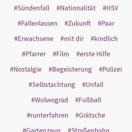
Sündenfall
Nationalität
HSV
Fallenlassen
Zukunft
Paar
Erwachsene
mit dir
kindlich
Pfarrer
Film
erste Hilfe
Nostalgie
Begeisterung
Polizei
Selbstachtung
Unfall
Wolwograd
Fußball
runterfahren
Grätsche
Gartenzaun
Straßenbahn