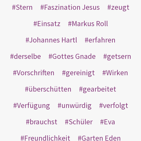
Stern
Faszination Jesus
zeugt
Einsatz
Markus Roll
Johannes Hartl
erfahren
derselbe
Gottes Gnade
getsern
Vorschriften
gereinigt
Wirken
überschütten
gearbeitet
Verfügung
unwürdig
verfolgt
brauchst
Schüler
Eva
Freundlichkeit
Garten Eden