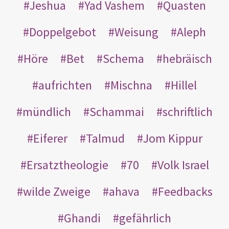
Jeshua
Yad Vashem
Quasten
Doppelgebot
Weisung
Aleph
Höre
Bet
Schema
hebräisch
aufrichten
Mischna
Hillel
mündlich
Schammai
schriftlich
Eiferer
Talmud
Jom Kippur
Ersatztheologie
70
Volk Israel
wilde Zweige
ahava
Feedbacks
Ghandi
gefährlich