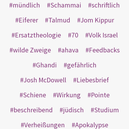
mündlich
Schammai
schriftlich
Eiferer
Talmud
Jom Kippur
Ersatztheologie
70
Volk Israel
wilde Zweige
ahava
Feedbacks
Ghandi
gefährlich
Josh McDowell
Liebesbrief
Schiene
Wirkung
Pointe
beschreibend
jüdisch
Studium
Verheißungen
Apokalypse