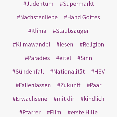
Judentum
Supermarkt
Nächstenliebe
Hand Gottes
Klima
Staubsauger
Klimawandel
lesen
Religion
Paradies
eitel
Sinn
Sündenfall
Nationalität
HSV
Fallenlassen
Zukunft
Paar
Erwachsene
mit dir
kindlich
Pfarrer
Film
erste Hilfe