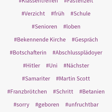
Klassentreffen
Fastenzeit
Verzicht
früh
Schule
Senioren
loben
Bekennende Kirche
Gespräch
Botschafterin
Abschlussplädoyer
Hitler
Uni
Nächster
Samariter
Martin Scott
Franzbrötchen
Schritt
Betanien
sorry
geboren
unfruchtbar