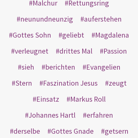
Malchur
Rettungsring
neunundneunzig
auferstehen
Gottes Sohn
geliebt
Magdalena
verleugnet
drittes Mal
Passion
sieh
berichten
Evangelien
Stern
Faszination Jesus
zeugt
Einsatz
Markus Roll
Johannes Hartl
erfahren
derselbe
Gottes Gnade
getsern