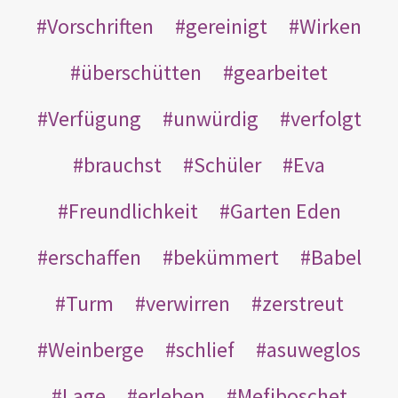
Vorschriften
gereinigt
Wirken
überschütten
gearbeitet
Verfügung
unwürdig
verfolgt
brauchst
Schüler
Eva
Freundlichkeit
Garten Eden
erschaffen
bekümmert
Babel
Turm
verwirren
zerstreut
Weinberge
schlief
asuweglos
Lage
erleben
Mefiboschet