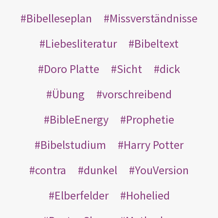
Bibelleseplan
Missverständnisse
Liebesliteratur
Bibeltext
Doro Platte
Sicht
dick
Übung
vorschreibend
BibleEnergy
Prophetie
Bibelstudium
Harry Potter
contra
dunkel
YouVersion
Elberfelder
Hohelied