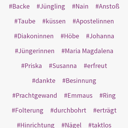
Backe
Jüngling
Nain
Anstoß
Taube
küssen
Apostelinnen
Diakoninnen
Höbe
Johanna
Jüngerinnen
Maria Magdalena
Priska
Susanna
erfreut
dankte
Besinnung
Prachtgewand
Emmaus
Ring
Folterung
durchbohrt
erträgt
Hinrichtung
Nägel
taktlos