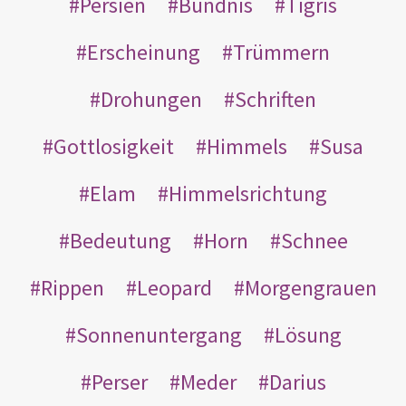
Persien
Bündnis
Tigris
Erscheinung
Trümmern
Drohungen
Schriften
Gottlosigkeit
Himmels
Susa
Elam
Himmelsrichtung
Bedeutung
Horn
Schnee
Rippen
Leopard
Morgengrauen
Sonnenuntergang
Lösung
Perser
Meder
Darius