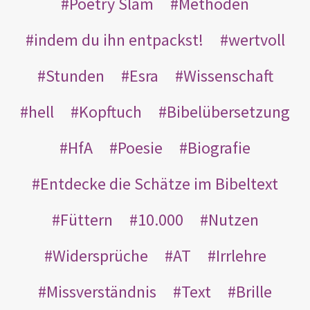
Poetry Slam
Methoden
indem du ihn entpackst!
wertvoll
Stunden
Esra
Wissenschaft
hell
Kopftuch
Bibelübersetzung
HfA
Poesie
Biografie
Entdecke die Schätze im Bibeltext
Füttern
10.000
Nutzen
Widersprüche
AT
Irrlehre
Missverständnis
Text
Brille