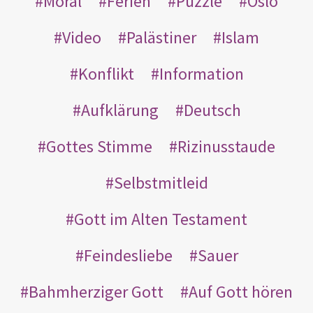
Moral
Ferien
Puzzle
Oslo
Video
Palästiner
Islam
Konflikt
Information
Aufklärung
Deutsch
Gottes Stimme
Rizinusstaude
Selbstmitleid
Gott im Alten Testament
Feindesliebe
Sauer
Bahmherziger Gott
Auf Gott hören