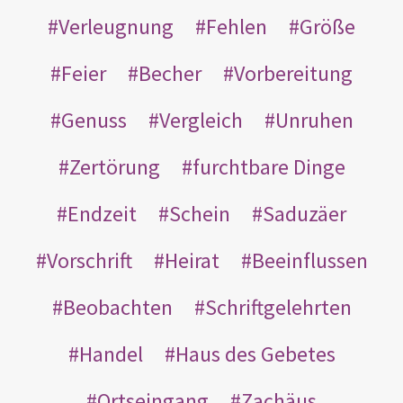
Verleugnung
Fehlen
Größe
Feier
Becher
Vorbereitung
Genuss
Vergleich
Unruhen
Zertörung
furchtbare Dinge
Endzeit
Schein
Saduzäer
Vorschrift
Heirat
Beeinflussen
Beobachten
Schriftgelehrten
Handel
Haus des Gebetes
Ortseingang
Zachäus