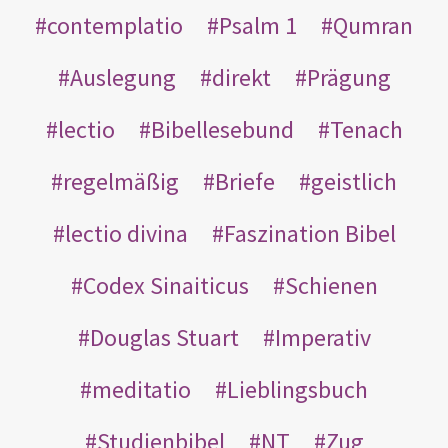
contemplatio
Psalm 1
Qumran
Auslegung
direkt
Prägung
lectio
Bibellesebund
Tenach
regelmäßig
Briefe
geistlich
lectio divina
Faszination Bibel
Codex Sinaiticus
Schienen
Douglas Stuart
Imperativ
meditatio
Lieblingsbuch
Studienbibel
NT
Zug