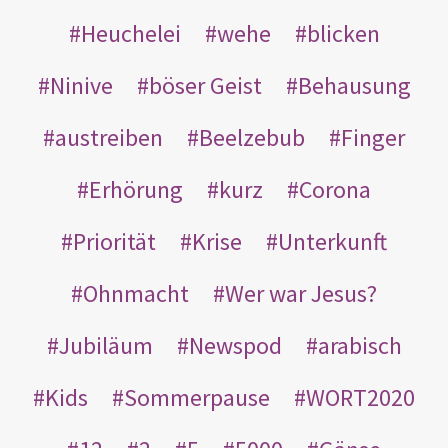
Heuchelei
wehe
blicken
Ninive
böser Geist
Behausung
austreiben
Beelzebub
Finger
Erhörung
kurz
Corona
Priorität
Krise
Unterkunft
Ohnmacht
Wer war Jesus?
Jubiläum
Newspod
arabisch
Kids
Sommerpause
WORT2020