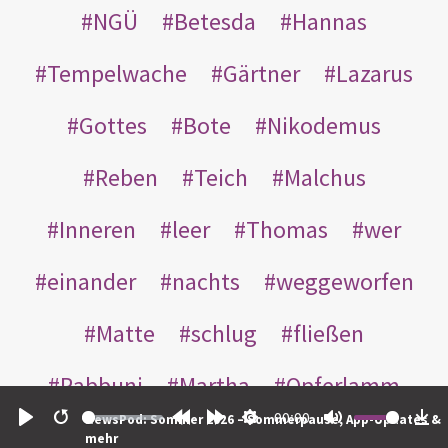
NGÜ
Betesda
Hannas
Tempelwache
Gärtner
Lazarus
Gottes
Bote
Nikodemus
Reben
Teich
Malchus
Inneren
leer
Thomas
wer
einander
nachts
weggeworfen
Matte
schlug
fließen
Rabbuni
Martha
Opferlamm
00:00
NewsPod: Sommer 2026 – Sommerpause, App-Updates &
gewaschen
gegeben
jüdischen
Play
Restart
Rewind
Forward
Settings
Mute
Do
mehr