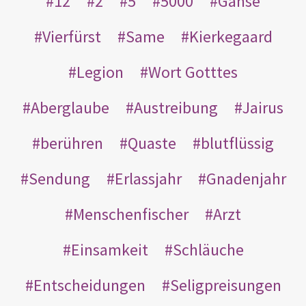
12
2
5
5000
Gänse
Vierfürst
Same
Kierkegaard
Legion
Wort Gotttes
Aberglaube
Austreibung
Jairus
berühren
Quaste
blutflüssig
Sendung
Erlassjahr
Gnadenjahr
Menschenfischer
Arzt
Einsamkeit
Schläuche
Entscheidungen
Seligpreisungen