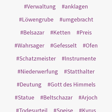
Verwaltung
anklagen
Löwengrube
umgebracht
Belsazar
Ketten
Preis
Wahrsager
Gefesselt
Ofen
Schatzmeister
Instrumente
Niederwerfung
Statthalter
Deutung
Gott des Himmels
Statue
Beltschazar
Arjoch
Todesurteil
Speise
Kyrus