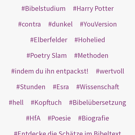
Bibelstudium
Harry Potter
contra
dunkel
YouVersion
Elberfelder
Hohelied
Poetry Slam
Methoden
indem du ihn entpackst!
wertvoll
Stunden
Esra
Wissenschaft
hell
Kopftuch
Bibelübersetzung
HfA
Poesie
Biografie
Entdecke die Schätze im Bibeltext