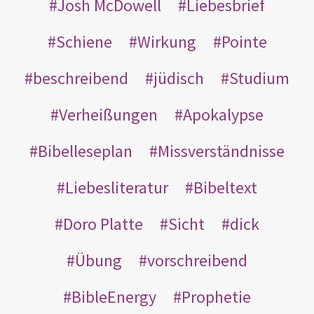
Josh McDowell
Liebesbrief
Schiene
Wirkung
Pointe
beschreibend
jüdisch
Studium
Verheißungen
Apokalypse
Bibelleseplan
Missverständnisse
Liebesliteratur
Bibeltext
Doro Platte
Sicht
dick
Übung
vorschreibend
BibleEnergy
Prophetie