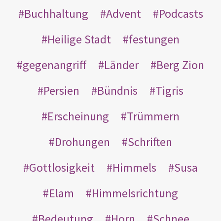
Buchhaltung
Advent
Podcasts
Heilige Stadt
festungen
gegenangriff
Länder
Berg Zion
Persien
Bündnis
Tigris
Erscheinung
Trümmern
Drohungen
Schriften
Gottlosigkeit
Himmels
Susa
Elam
Himmelsrichtung
Bedeutung
Horn
Schnee