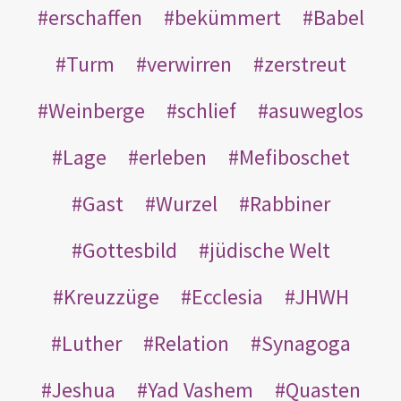
erschaffen
bekümmert
Babel
Turm
verwirren
zerstreut
Weinberge
schlief
asuweglos
Lage
erleben
Mefiboschet
Gast
Wurzel
Rabbiner
Gottesbild
jüdische Welt
Kreuzzüge
Ecclesia
JHWH
Luther
Relation
Synagoga
Jeshua
Yad Vashem
Quasten