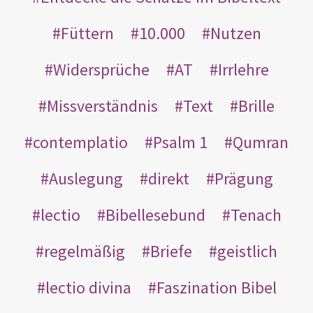
Füttern
10.000
Nutzen
Widersprüche
AT
Irrlehre
Missverständnis
Text
Brille
contemplatio
Psalm 1
Qumran
Auslegung
direkt
Prägung
lectio
Bibellesebund
Tenach
regelmäßig
Briefe
geistlich
lectio divina
Faszination Bibel