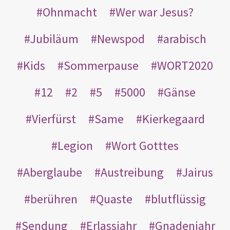
Ohnmacht
Wer war Jesus?
Jubiläum
Newspod
arabisch
Kids
Sommerpause
WORT2020
12
2
5
5000
Gänse
Vierfürst
Same
Kierkegaard
Legion
Wort Gotttes
Aberglaube
Austreibung
Jairus
berühren
Quaste
blutflüssig
Sendung
Erlassjahr
Gnadenjahr