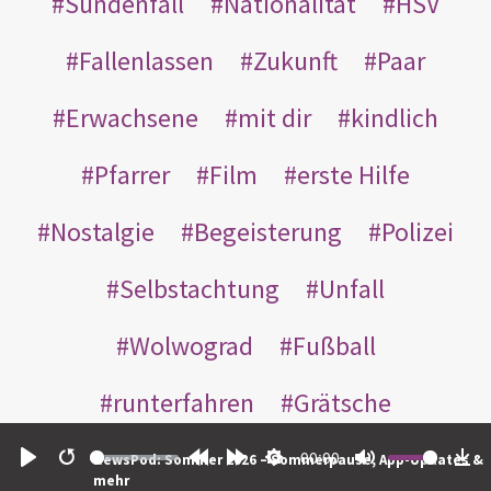
Sündenfall
Nationalität
HSV
Fallenlassen
Zukunft
Paar
Erwachsene
mit dir
kindlich
Pfarrer
Film
erste Hilfe
Nostalgie
Begeisterung
Polizei
Selbstachtung
Unfall
Wolwograd
Fußball
runterfahren
Grätsche
Gartenzaun
Straßenbahn
00:00
NewsPod: Sommer 2026 – Sommerpause, App-Updates &
Play
Restart
Rewind
Forward
Settings
Mute
Do
mehr