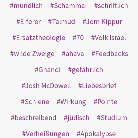
mündlich
Schammai
schriftlich
Eiferer
Talmud
Jom Kippur
Ersatztheologie
70
Volk Israel
wilde Zweige
ahava
Feedbacks
Ghandi
gefährlich
Josh McDowell
Liebesbrief
Schiene
Wirkung
Pointe
beschreibend
jüdisch
Studium
Verheißungen
Apokalypse