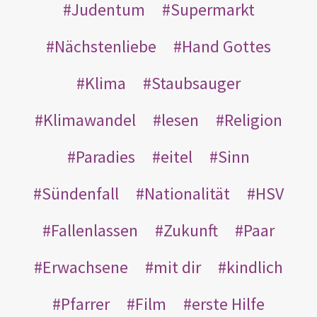
Judentum
Supermarkt
Nächstenliebe
Hand Gottes
Klima
Staubsauger
Klimawandel
lesen
Religion
Paradies
eitel
Sinn
Sündenfall
Nationalität
HSV
Fallenlassen
Zukunft
Paar
Erwachsene
mit dir
kindlich
Pfarrer
Film
erste Hilfe