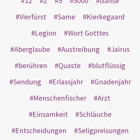
12
2
5
5000
Gänse
Vierfürst
Same
Kierkegaard
Legion
Wort Gotttes
Aberglaube
Austreibung
Jairus
berühren
Quaste
blutflüssig
Sendung
Erlassjahr
Gnadenjahr
Menschenfischer
Arzt
Einsamkeit
Schläuche
Entscheidungen
Seligpreisungen