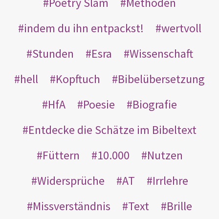
Poetry Slam
Methoden
indem du ihn entpackst!
wertvoll
Stunden
Esra
Wissenschaft
hell
Kopftuch
Bibelübersetzung
HfA
Poesie
Biografie
Entdecke die Schätze im Bibeltext
Füttern
10.000
Nutzen
Widersprüche
AT
Irrlehre
Missverständnis
Text
Brille