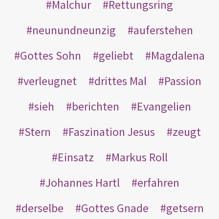
Malchur
Rettungsring
neunundneunzig
auferstehen
Gottes Sohn
geliebt
Magdalena
verleugnet
drittes Mal
Passion
sieh
berichten
Evangelien
Stern
Faszination Jesus
zeugt
Einsatz
Markus Roll
Johannes Hartl
erfahren
derselbe
Gottes Gnade
getsern