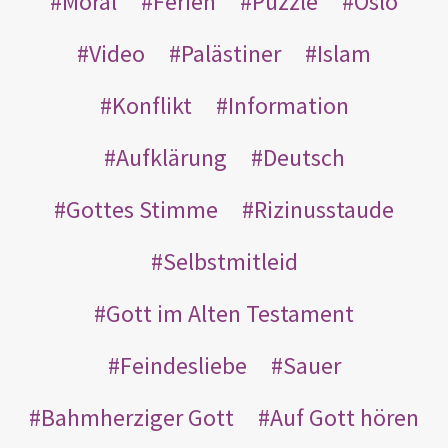
Moral
Ferien
Puzzle
Oslo
Video
Palästiner
Islam
Konflikt
Information
Aufklärung
Deutsch
Gottes Stimme
Rizinusstaude
Selbstmitleid
Gott im Alten Testament
Feindesliebe
Sauer
Bahmherziger Gott
Auf Gott hören