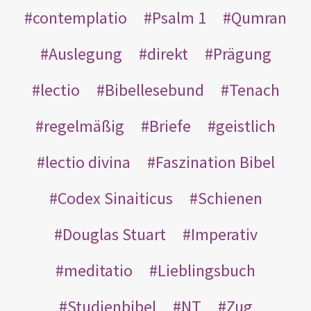
contemplatio
Psalm 1
Qumran
Auslegung
direkt
Prägung
lectio
Bibellesebund
Tenach
regelmäßig
Briefe
geistlich
lectio divina
Faszination Bibel
Codex Sinaiticus
Schienen
Douglas Stuart
Imperativ
meditatio
Lieblingsbuch
Studienbibel
NT
Zug