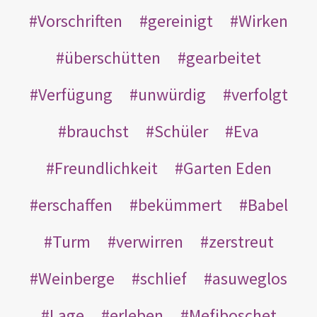
Vorschriften
gereinigt
Wirken
überschütten
gearbeitet
Verfügung
unwürdig
verfolgt
brauchst
Schüler
Eva
Freundlichkeit
Garten Eden
erschaffen
bekümmert
Babel
Turm
verwirren
zerstreut
Weinberge
schlief
asuweglos
Lage
erleben
Mefiboschet