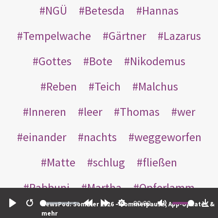
NGÜ
Betesda
Hannas
Tempelwache
Gärtner
Lazarus
Gottes
Bote
Nikodemus
Reben
Teich
Malchus
Inneren
leer
Thomas
wer
einander
nachts
weggeworfen
Matte
schlug
fließen
Rabbuni
Martha
Opferlamm
00:00
NewsPod: Sommer 2026 – Sommerpause, App-Updates &
gewaschen
gegeben
jüdischen
Play
Restart
Rewind
Forward
Settings
Mute
Do
mehr