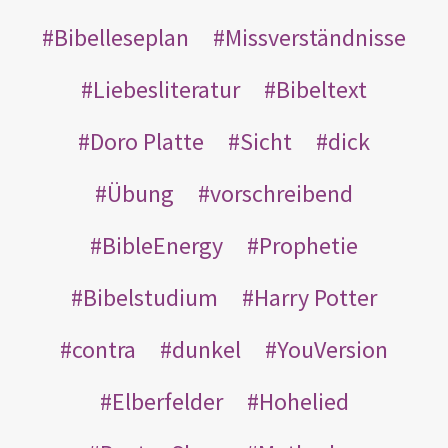
Bibelleseplan
Missverständnisse
Liebesliteratur
Bibeltext
Doro Platte
Sicht
dick
Übung
vorschreibend
BibleEnergy
Prophetie
Bibelstudium
Harry Potter
contra
dunkel
YouVersion
Elberfelder
Hohelied