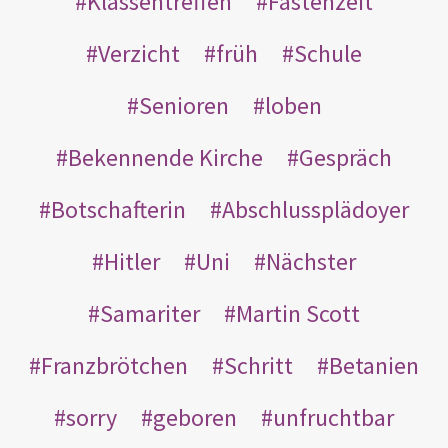
Klassentreffen
Fastenzeit
Verzicht
früh
Schule
Senioren
loben
Bekennende Kirche
Gespräch
Botschafterin
Abschlussplädoyer
Hitler
Uni
Nächster
Samariter
Martin Scott
Franzbrötchen
Schritt
Betanien
sorry
geboren
unfruchtbar