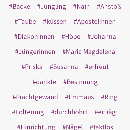
Backe
Jüngling
Nain
Anstoß
Taube
küssen
Apostelinnen
Diakoninnen
Höbe
Johanna
Jüngerinnen
Maria Magdalena
Priska
Susanna
erfreut
dankte
Besinnung
Prachtgewand
Emmaus
Ring
Folterung
durchbohrt
erträgt
Hinrichtung
Nägel
taktlos