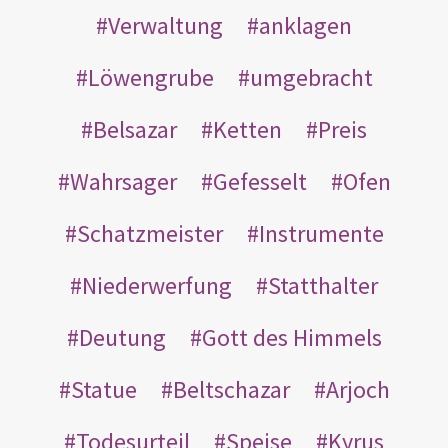
Verwaltung
anklagen
Löwengrube
umgebracht
Belsazar
Ketten
Preis
Wahrsager
Gefesselt
Ofen
Schatzmeister
Instrumente
Niederwerfung
Statthalter
Deutung
Gott des Himmels
Statue
Beltschazar
Arjoch
Todesurteil
Speise
Kyrus