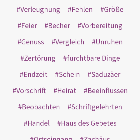
Verleugnung
Fehlen
Größe
Feier
Becher
Vorbereitung
Genuss
Vergleich
Unruhen
Zertörung
furchtbare Dinge
Endzeit
Schein
Saduzäer
Vorschrift
Heirat
Beeinflussen
Beobachten
Schriftgelehrten
Handel
Haus des Gebetes
Ortseingang
Zachäus