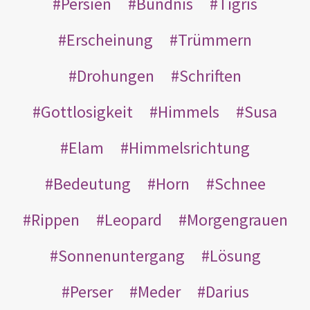
Persien
Bündnis
Tigris
Erscheinung
Trümmern
Drohungen
Schriften
Gottlosigkeit
Himmels
Susa
Elam
Himmelsrichtung
Bedeutung
Horn
Schnee
Rippen
Leopard
Morgengrauen
Sonnenuntergang
Lösung
Perser
Meder
Darius