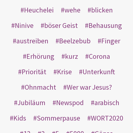
Heuchelei
wehe
blicken
Ninive
böser Geist
Behausung
austreiben
Beelzebub
Finger
Erhörung
kurz
Corona
Priorität
Krise
Unterkunft
Ohnmacht
Wer war Jesus?
Jubiläum
Newspod
arabisch
Kids
Sommerpause
WORT2020