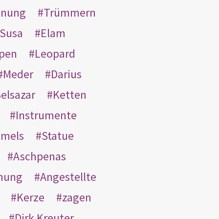
inung
Trümmern
Susa
Elam
pen
Leopard
Meder
Darius
elsazar
Ketten
Instrumente
mmels
Statue
Aschpenas
nung
Angestellte
Kerze
zagen
Dirk Kreuter