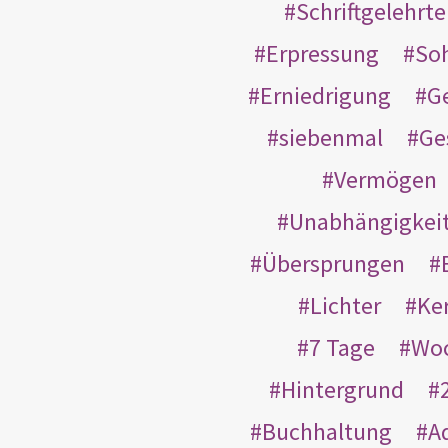
Schriftgelehrt
Erpressung
So
Erniedrigung
G
siebenmal
Ge
Vermögen
Unabhängigkei
Übersprungen
Lichter
Ke
7 Tage
Wo
Hintergrund
Buchhaltung
A