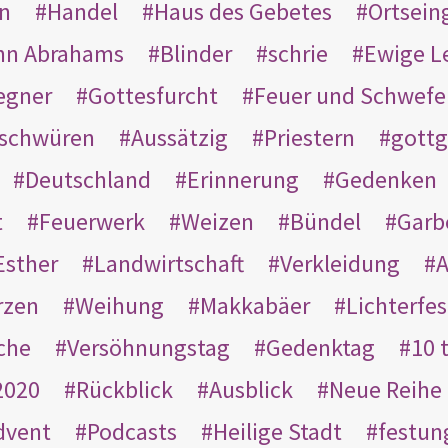
en
Handel
Haus des Gebetes
Ortsein
hn Abrahams
Blinder
schrie
Ewige L
egner
Gottesfurcht
Feuer und Schwefe
schwüren
Aussätzig
Priestern
gottg
Deutschland
Erinnerung
Gedenken
t
Feuerwerk
Weizen
Bündel
Garb
Esther
Landwirtschaft
Verkleidung
A
rzen
Weihung
Makkabäer
Lichterfes
che
Versöhnungstag
Gedenktag
10 
2020
Rückblick
Ausblick
Neue Reihe
dvent
Podcasts
Heilige Stadt
festun