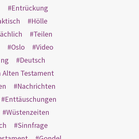
s
Entrückung
aktisch
Hölle
ächlich
Teilen
Oslo
Video
ung
Deutsch
m Alten Testament
en
Nachrichten
Enttäuschungen
Wüstenzeiten
ach
Sinnfrage
Testament
Gondel