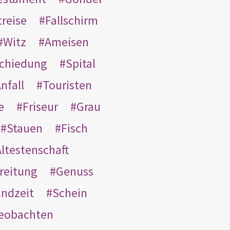
treise
Fallschirm
Witz
Ameisen
schiedung
Spital
nfall
Touristen
e
Friseur
Grau
Stauen
Fisch
ltestenschaft
reitung
Genuss
ndzeit
Schein
eobachten