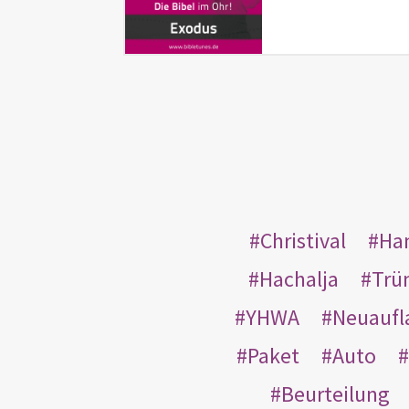
Christival
Ha
Hachalja
Trü
YHWA
Neuaufl
Paket
Auto
Beurteilung