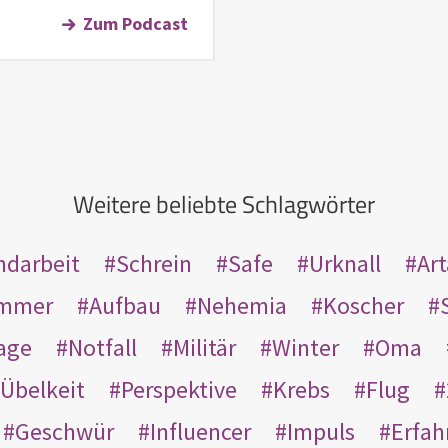
Zum Podcast
Weitere beliebte Schlagwörter
ndarbeit
Schrein
Safe
Urknall
Ar
mmer
Aufbau
Nehemia
Koscher
age
Notfall
Militär
Winter
Oma
Übelkeit
Perspektive
Krebs
Flug
Geschwür
Influencer
Impuls
Erfah