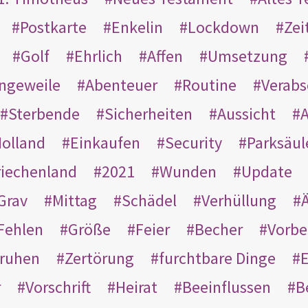
Postkarte
Enkelin
Lockdown
Zei
Golf
Ehrlich
Affen
Umsetzung
ngeweile
Abenteuer
Routine
Verab
Sterbende
Sicherheiten
Aussicht
A
olland
Einkaufen
Security
Parksäul
riechenland
2021
Wunden
Update
Grav
Mittag
Schädel
Verhüllung
Ä
Fehlen
Größe
Feier
Becher
Vorbe
ruhen
Zertörung
furchtbare Dinge
E
r
Vorschrift
Heirat
Beeinflussen
B