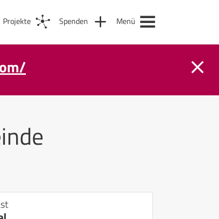
Projekte
Spenden
Menü
com/
inde
st
el