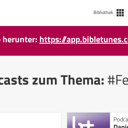
Bibliothek
p herunter:
https://app.bibletunes.
casts zum Thema:
#Fe
Podca
Dani