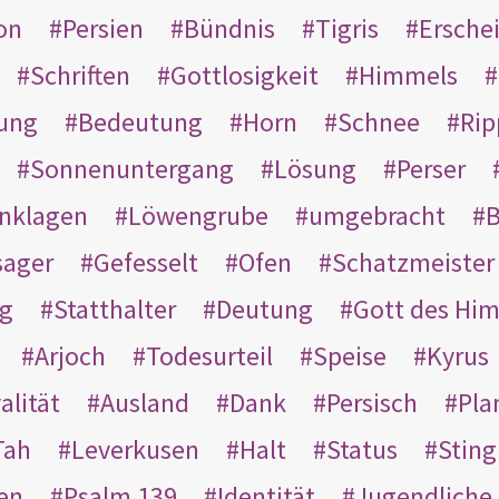
on
Persien
Bündnis
Tigris
Ersche
Schriften
Gottlosigkeit
Himmels
ung
Bedeutung
Horn
Schnee
Rip
Sonnenuntergang
Lösung
Perser
nklagen
Löwengrube
umgebracht
B
ager
Gefesselt
Ofen
Schatzmeister
g
Statthalter
Deutung
Gott des Hi
Arjoch
Todesurteil
Speise
Kyrus
alität
Ausland
Dank
Persisch
Pla
Tah
Leverkusen
Halt
Status
Sting
en
Psalm 139
Identität
Jugendliche