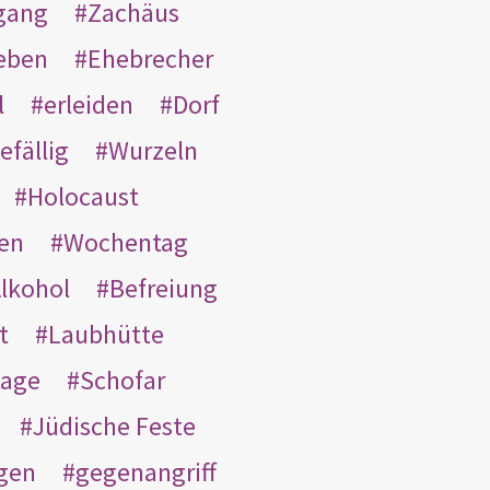
gang
Zachäus
eben
Ehebrecher
l
erleiden
Dorf
efällig
Wurzeln
Holocaust
en
Wochentag
lkohol
Befreiung
t
Laubhütte
tage
Schofar
Jüdische Feste
gen
gegenangriff