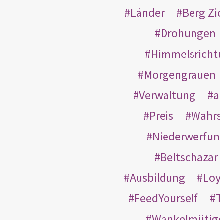
Länder
Berg Zi
Drohungen
Himmelsricht
Morgengrauen
Verwaltung
a
Preis
Wahrs
Niederwerfun
Beltschazar
Ausbildung
Loy
FeedYourself
Wankelmütig