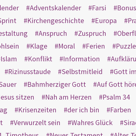
lender
Adventskalender
Farsi
Bonu
Sprint
Kirchengeschichte
Europa
Pr
estaltung
Anspruch
Zuspruch
Oberfl
hlsein
Klage
Moral
Ferien
Puzzle
Islam
Konflikt
Information
Aufklär
Rizinusstaude
Selbstmitleid
Gott i
Sauer
Bahmherziger Gott
Auf Gott hör
Jesus sitzen
Nah am Herzen
Psalm 34
rag
Krisenzeiten
der ich bin
Farben
t
Verwurzelt sein
Wahres Glück
Sir
1. Timotheus
Neues Testament
Altes 