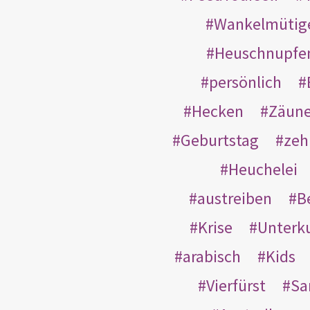
Wankelmütig
Heuschnupfe
persönlich
Hecken
Zäun
Geburtstag
zeh
Heuchelei
austreiben
B
Krise
Unterk
arabisch
Kids
Vierfürst
S