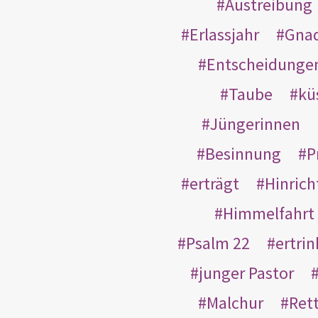
Austreibung
Erlassjahr
Gnad
Entscheidunge
Taube
kü
Jüngerinnen
Besinnung
P
erträgt
Hinric
Himmelfahrt
Psalm 22
ertri
junger Pastor
Malchur
Ret