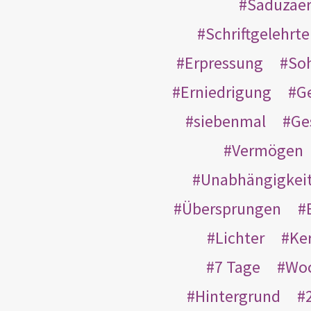
Saduzäe
Schriftgelehrt
Erpressung
So
Erniedrigung
G
siebenmal
Ge
Vermögen
Unabhängigkei
Übersprungen
Lichter
Ke
7 Tage
Wo
Hintergrund