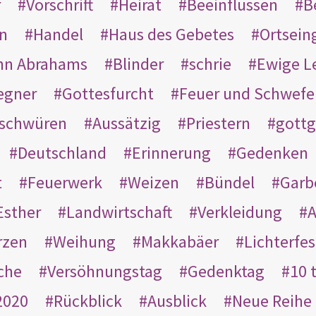
r
Vorschrift
Heirat
Beeinflussen
B
en
Handel
Haus des Gebetes
Ortsein
hn Abrahams
Blinder
schrie
Ewige L
egner
Gottesfurcht
Feuer und Schwefe
schwüren
Aussätzig
Priestern
gottg
Deutschland
Erinnerung
Gedenken
t
Feuerwerk
Weizen
Bündel
Garb
Esther
Landwirtschaft
Verkleidung
A
rzen
Weihung
Makkabäer
Lichterfes
che
Versöhnungstag
Gedenktag
10 
2020
Rückblick
Ausblick
Neue Reihe