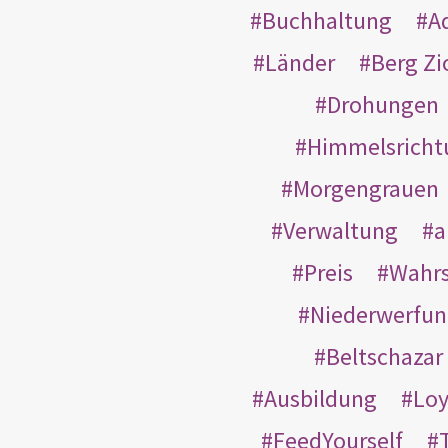
Buchhaltung
A
Länder
Berg Zi
Drohungen
Himmelsricht
Morgengrauen
Verwaltung
a
Preis
Wahrs
Niederwerfun
Beltschazar
Ausbildung
Loy
FeedYourself