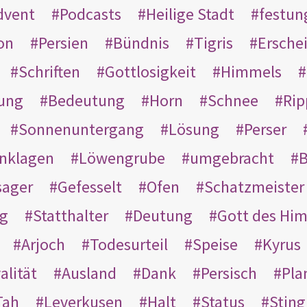
dvent
Podcasts
Heilige Stadt
festun
on
Persien
Bündnis
Tigris
Ersche
Schriften
Gottlosigkeit
Himmels
ung
Bedeutung
Horn
Schnee
Rip
Sonnenuntergang
Lösung
Perser
nklagen
Löwengrube
umgebracht
B
ager
Gefesselt
Ofen
Schatzmeister
g
Statthalter
Deutung
Gott des Hi
Arjoch
Todesurteil
Speise
Kyrus
alität
Ausland
Dank
Persisch
Pla
Tah
Leverkusen
Halt
Status
Sting