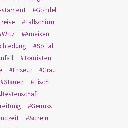
Testament
Gondel
treise
Fallschirm
Witz
Ameisen
schiedung
Spital
nfall
Touristen
e
Friseur
Grau
Stauen
Fisch
ltestenschaft
reitung
Genuss
ndzeit
Schein