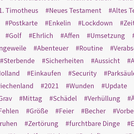
1. Timotheus
Neues Testament
Altes 
Postkarte
Enkelin
Lockdown
Zei
Golf
Ehrlich
Affen
Umsetzung
ngeweile
Abenteuer
Routine
Verab
Sterbende
Sicherheiten
Aussicht
A
olland
Einkaufen
Security
Parksäul
riechenland
2021
Wunden
Update
Grav
Mittag
Schädel
Verhüllung
Ä
Fehlen
Größe
Feier
Becher
Vorbe
ruhen
Zertörung
furchtbare Dinge
E