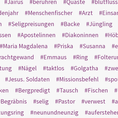
Jairus
berühren
Quaste
blutflüss
enjahr
Menschenfischer
Arzt
Einsa
n
Seligpreisungen
Backe
Jüngling
ssen
Apostelinnen
Diakoninnen
Hö
Maria Magdalena
Priska
Susanna
e
rachtgewand
Emmaus
Ring
Folteru
htung
Nägel
taktlos
Golgatha
zwe
Jesus. Soldaten
Missionsbefehl
spo
nken
Bergpredigt
Tausch
Fischen
Begräbnis
selig
Pastor
verwest
a
tungsring
neunundneunzig
auferstehe