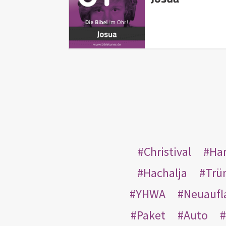
Christival
Ha
Hachalja
Trü
YHWA
Neuaufl
Paket
Auto