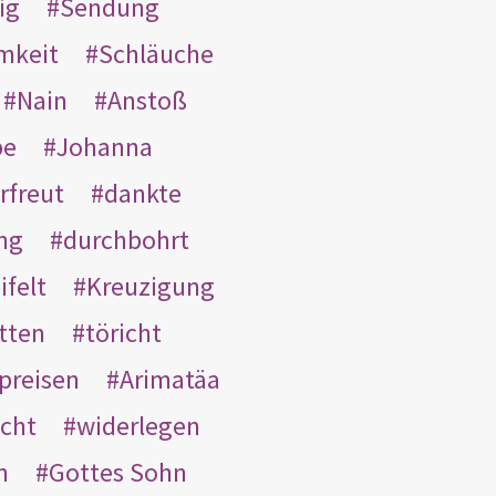
ig
Sendung
mkeit
Schläuche
Nain
Anstoß
be
Johanna
rfreut
dankte
ng
durchbohrt
ifelt
Kreuzigung
tten
töricht
preisen
Arimatäa
cht
widerlegen
n
Gottes Sohn