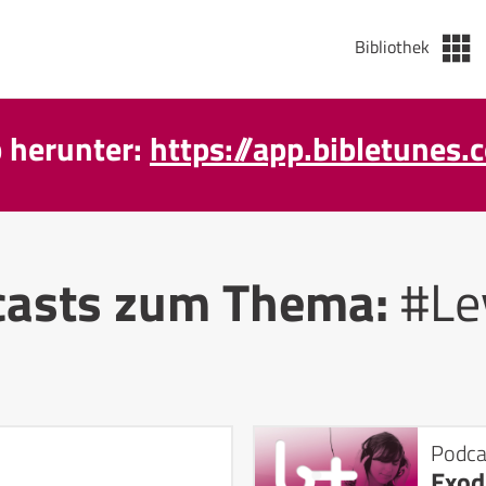
Bibliothek
p herunter:
https://app.bibletunes.
casts zum Thema:
#Le
Podca
Exod