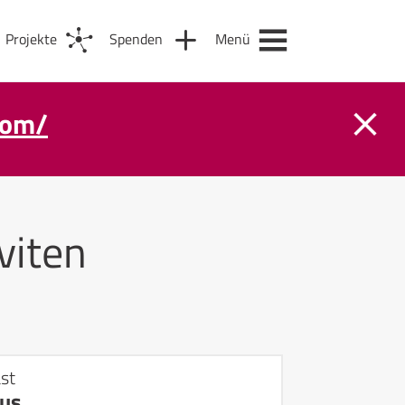
Projekte
Spenden
Menü
com/
viten
st
us