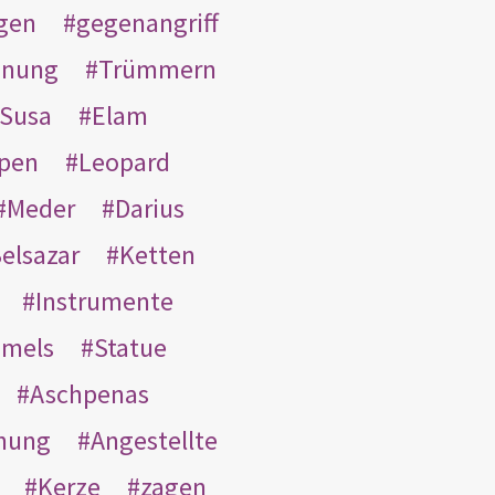
gen
gegenangriff
inung
Trümmern
Susa
Elam
pen
Leopard
Meder
Darius
elsazar
Ketten
Instrumente
mmels
Statue
Aschpenas
nung
Angestellte
Kerze
zagen