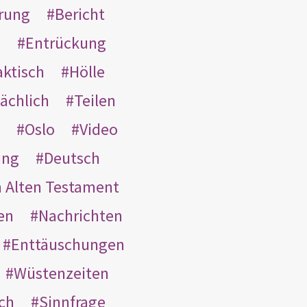
rung
Bericht
s
Entrückung
aktisch
Hölle
ächlich
Teilen
Oslo
Video
ung
Deutsch
m Alten Testament
en
Nachrichten
Enttäuschungen
Wüstenzeiten
ach
Sinnfrage