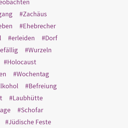
eobachten
gang
Zachäus
eben
Ehebrecher
l
erleiden
Dorf
efällig
Wurzeln
Holocaust
en
Wochentag
lkohol
Befreiung
t
Laubhütte
tage
Schofar
Jüdische Feste