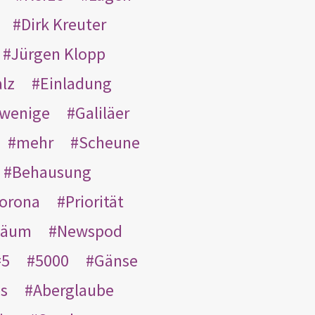
Dirk Kreuter
Jürgen Klopp
lz
Einladung
wenige
Galiläer
mehr
Scheune
Behausung
orona
Priorität
läum
Newspod
5
5000
Gänse
es
Aberglaube