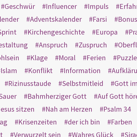
Geschwür
Influencer
Impuls
Erfah
lender
Adventskalender
Farsi
Bonu
Sprint
Kirchengeschichte
Europa
Pr
estaltung
Anspruch
Zuspruch
Oberfl
hlsein
Klage
Moral
Ferien
Puzzle
Islam
Konflikt
Information
Aufklär
Rizinusstaude
Selbstmitleid
Gott i
Sauer
Bahmherziger Gott
Auf Gott hör
Jesus sitzen
Nah am Herzen
Psalm 34
rag
Krisenzeiten
der ich bin
Farben
t
Verwurzelt sein
Wahres Glück
Sir