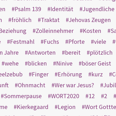
en
Psalm 139
Identität
Jugendliche
n
fröhlich
Traktat
Jehovas Zeugen
Beziehung
Zolleinnehmer
Kosten
Sa
e
Festmahl
Fuchs
Pforte
viele
n Jahre
Antworten
bereit
plötzlich
wehe
blicken
Ninive
böser Geist
eelzebub
Finger
Erhörung
kurz
C
unft
Ohnmacht
Wer war Jesus?
Jubi
Sommerpause
WORT2020
12
2
ame
Kierkegaard
Legion
Wort Gottt