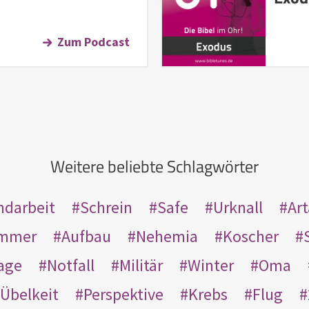
Zum Podcast
Weitere beliebte Schlagwörter
ndarbeit
Schrein
Safe
Urknall
Ar
mmer
Aufbau
Nehemia
Koscher
age
Notfall
Militär
Winter
Oma
Übelkeit
Perspektive
Krebs
Flug