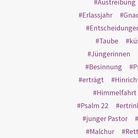
Austreibung
Erlassjahr
Gnad
Entscheidunge
Taube
kü
Jüngerinnen
Besinnung
P
erträgt
Hinric
Himmelfahrt
Psalm 22
ertri
junger Pastor
Malchur
Ret