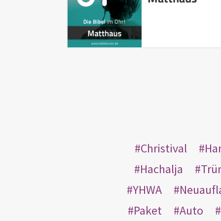
Christival
Ha
Hachalja
Trü
YHWA
Neuaufl
Paket
Auto