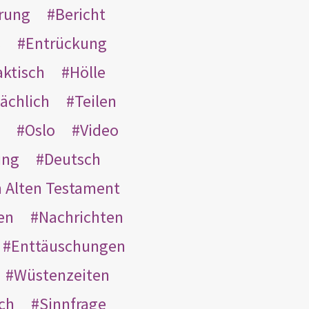
rung
Bericht
s
Entrückung
aktisch
Hölle
ächlich
Teilen
Oslo
Video
ung
Deutsch
m Alten Testament
en
Nachrichten
Enttäuschungen
Wüstenzeiten
ach
Sinnfrage