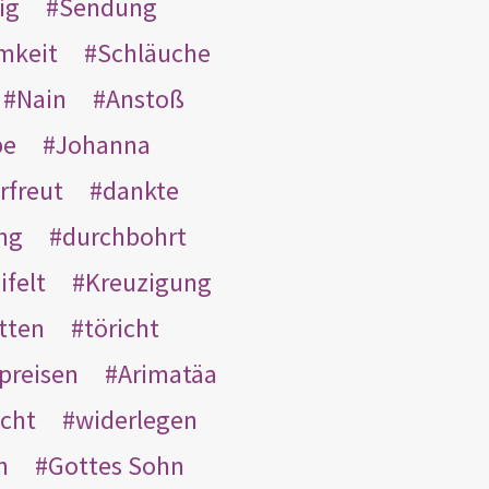
ig
Sendung
mkeit
Schläuche
Nain
Anstoß
be
Johanna
rfreut
dankte
ng
durchbohrt
ifelt
Kreuzigung
tten
töricht
preisen
Arimatäa
cht
widerlegen
n
Gottes Sohn