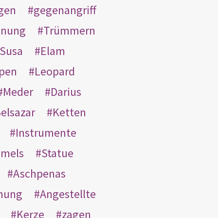
gen
gegenangriff
inung
Trümmern
Susa
Elam
pen
Leopard
Meder
Darius
elsazar
Ketten
Instrumente
mmels
Statue
Aschpenas
nung
Angestellte
Kerze
zagen