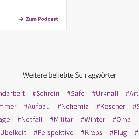
Zum Podcast
Weitere beliebte Schlagwörter
ndarbeit
Schrein
Safe
Urknall
Ar
mmer
Aufbau
Nehemia
Koscher
age
Notfall
Militär
Winter
Oma
Übelkeit
Perspektive
Krebs
Flug