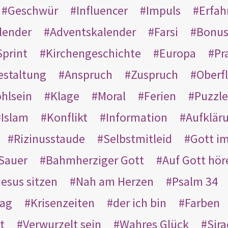
Geschwür
Influencer
Impuls
Erfah
lender
Adventskalender
Farsi
Bonu
Sprint
Kirchengeschichte
Europa
Pr
estaltung
Anspruch
Zuspruch
Oberfl
hlsein
Klage
Moral
Ferien
Puzzle
Islam
Konflikt
Information
Aufklär
Rizinusstaude
Selbstmitleid
Gott i
Sauer
Bahmherziger Gott
Auf Gott hör
Jesus sitzen
Nah am Herzen
Psalm 34
rag
Krisenzeiten
der ich bin
Farben
t
Verwurzelt sein
Wahres Glück
Sir