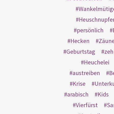
Wankelmütig
Heuschnupfe
persönlich
Hecken
Zäun
Geburtstag
zeh
Heuchelei
austreiben
B
Krise
Unterk
arabisch
Kids
Vierfürst
S