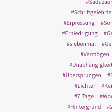
Saduzäe
Schriftgelehrt
Erpressung
So
Erniedrigung
G
siebenmal
Ge
Vermögen
Unabhängigkei
Übersprungen
Lichter
Ke
7 Tage
Wo
Hintergrund