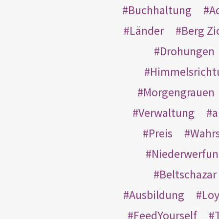
Buchhaltung
A
Länder
Berg Zi
Drohungen
Himmelsricht
Morgengrauen
Verwaltung
a
Preis
Wahrs
Niederwerfun
Beltschazar
Ausbildung
Loy
FeedYourself