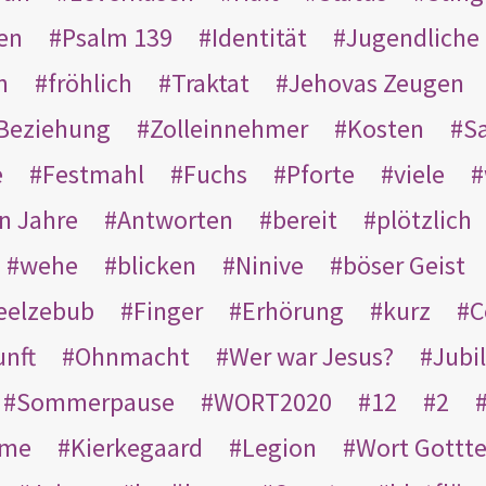
en
Psalm 139
Identität
Jugendliche
n
fröhlich
Traktat
Jehovas Zeugen
Beziehung
Zolleinnehmer
Kosten
Sa
e
Festmahl
Fuchs
Pforte
viele
n Jahre
Antworten
bereit
plötzlich
wehe
blicken
Ninive
böser Geist
eelzebub
Finger
Erhörung
kurz
C
unft
Ohnmacht
Wer war Jesus?
Jubi
Sommerpause
WORT2020
12
2
ame
Kierkegaard
Legion
Wort Gottt