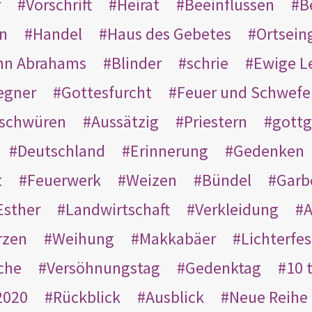
r
Vorschrift
Heirat
Beeinflussen
B
en
Handel
Haus des Gebetes
Ortsein
hn Abrahams
Blinder
schrie
Ewige L
egner
Gottesfurcht
Feuer und Schwefe
schwüren
Aussätzig
Priestern
gottg
Deutschland
Erinnerung
Gedenken
t
Feuerwerk
Weizen
Bündel
Garb
Esther
Landwirtschaft
Verkleidung
A
rzen
Weihung
Makkabäer
Lichterfes
che
Versöhnungstag
Gedenktag
10 
2020
Rückblick
Ausblick
Neue Reihe