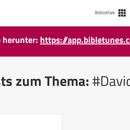
Bibliothek
p herunter:
https://app.bibletunes.
sts zum Thema:
#Davi