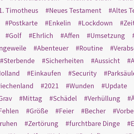
1. Timotheus
Neues Testament
Altes 
Postkarte
Enkelin
Lockdown
Zei
Golf
Ehrlich
Affen
Umsetzung
ngeweile
Abenteuer
Routine
Verab
Sterbende
Sicherheiten
Aussicht
A
olland
Einkaufen
Security
Parksäul
riechenland
2021
Wunden
Update
Grav
Mittag
Schädel
Verhüllung
Ä
Fehlen
Größe
Feier
Becher
Vorbe
ruhen
Zertörung
furchtbare Dinge
E