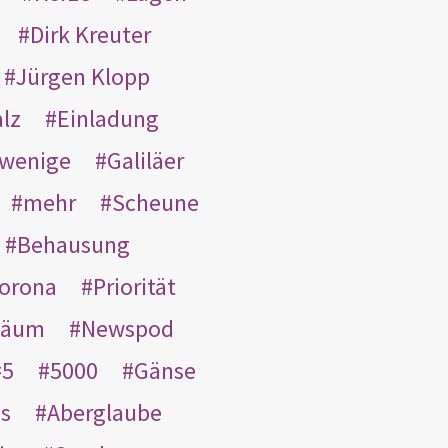
Dirk Kreuter
Jürgen Klopp
lz
Einladung
wenige
Galiläer
mehr
Scheune
Behausung
orona
Priorität
läum
Newspod
5
5000
Gänse
es
Aberglaube