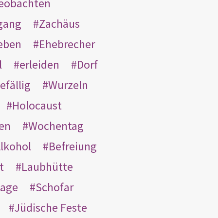
eobachten
gang
Zachäus
eben
Ehebrecher
l
erleiden
Dorf
efällig
Wurzeln
Holocaust
en
Wochentag
lkohol
Befreiung
t
Laubhütte
tage
Schofar
Jüdische Feste