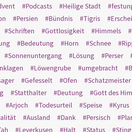
dvent
Podcasts
Heilige Stadt
festun
on
Persien
Bündnis
Tigris
Ersche
Schriften
Gottlosigkeit
Himmels
ung
Bedeutung
Horn
Schnee
Rip
Sonnenuntergang
Lösung
Perser
nklagen
Löwengrube
umgebracht
B
ager
Gefesselt
Ofen
Schatzmeister
g
Statthalter
Deutung
Gott des Hi
Arjoch
Todesurteil
Speise
Kyrus
alität
Ausland
Dank
Persisch
Pla
Tah
Leverkusen
Halt
Status
Sting