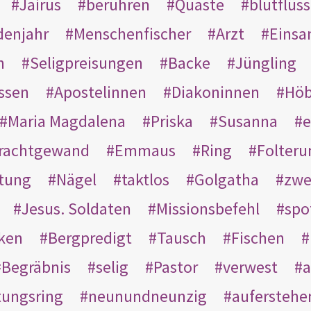
Jairus
berühren
Quaste
blutflüss
enjahr
Menschenfischer
Arzt
Einsa
n
Seligpreisungen
Backe
Jüngling
ssen
Apostelinnen
Diakoninnen
Hö
Maria Magdalena
Priska
Susanna
e
rachtgewand
Emmaus
Ring
Folteru
htung
Nägel
taktlos
Golgatha
zwe
Jesus. Soldaten
Missionsbefehl
spo
nken
Bergpredigt
Tausch
Fischen
Begräbnis
selig
Pastor
verwest
a
tungsring
neunundneunzig
auferstehe