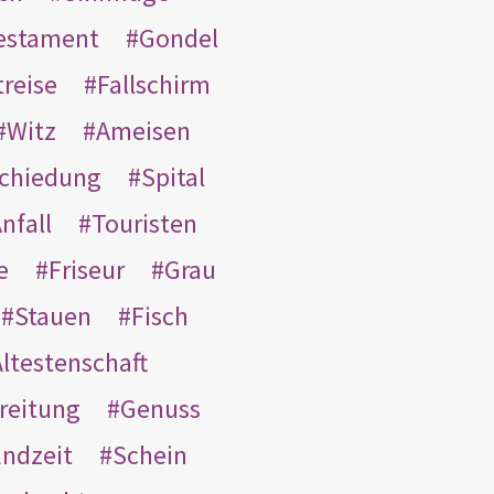
Testament
Gondel
treise
Fallschirm
Witz
Ameisen
schiedung
Spital
nfall
Touristen
e
Friseur
Grau
Stauen
Fisch
ltestenschaft
reitung
Genuss
ndzeit
Schein