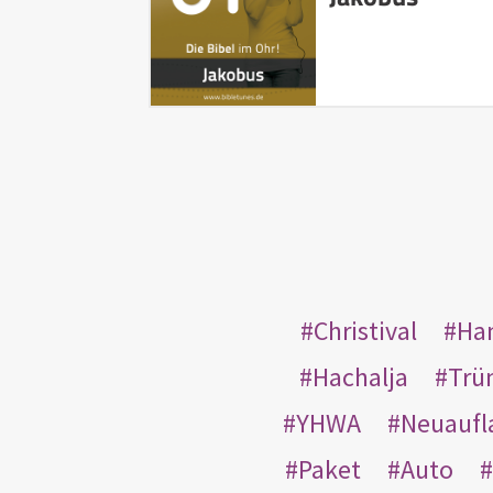
Christival
Ha
Hachalja
Trü
YHWA
Neuaufl
Paket
Auto