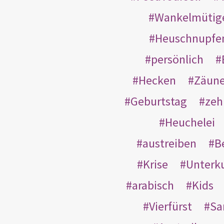
Wankelmütig
Heuschnupfe
persönlich
Hecken
Zäun
Geburtstag
zeh
Heuchelei
austreiben
B
Krise
Unterk
arabisch
Kids
Vierfürst
S