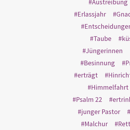
Austreibung
Erlassjahr
Gnad
Entscheidunge
Taube
kü
Jüngerinnen
Besinnung
P
erträgt
Hinric
Himmelfahrt
Psalm 22
ertri
junger Pastor
Malchur
Ret