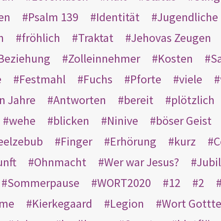
en
Psalm 139
Identität
Jugendliche
n
fröhlich
Traktat
Jehovas Zeugen
Beziehung
Zolleinnehmer
Kosten
Sa
e
Festmahl
Fuchs
Pforte
viele
n Jahre
Antworten
bereit
plötzlich
wehe
blicken
Ninive
böser Geist
eelzebub
Finger
Erhörung
kurz
C
unft
Ohnmacht
Wer war Jesus?
Jubi
Sommerpause
WORT2020
12
2
ame
Kierkegaard
Legion
Wort Gottt