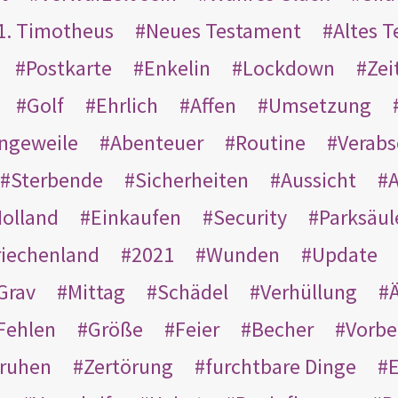
1. Timotheus
Neues Testament
Altes 
Postkarte
Enkelin
Lockdown
Zei
Golf
Ehrlich
Affen
Umsetzung
ngeweile
Abenteuer
Routine
Verab
Sterbende
Sicherheiten
Aussicht
A
olland
Einkaufen
Security
Parksäul
riechenland
2021
Wunden
Update
Grav
Mittag
Schädel
Verhüllung
Ä
Fehlen
Größe
Feier
Becher
Vorbe
ruhen
Zertörung
furchtbare Dinge
E