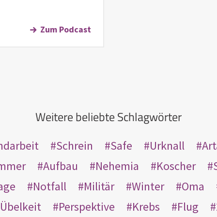
Zum Podcast
Weitere beliebte Schlagwörter
ndarbeit
Schrein
Safe
Urknall
Ar
mmer
Aufbau
Nehemia
Koscher
age
Notfall
Militär
Winter
Oma
Übelkeit
Perspektive
Krebs
Flug