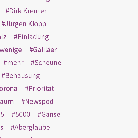
Dirk Kreuter
Jürgen Klopp
lz
Einladung
wenige
Galiläer
mehr
Scheune
Behausung
orona
Priorität
läum
Newspod
5
5000
Gänse
es
Aberglaube