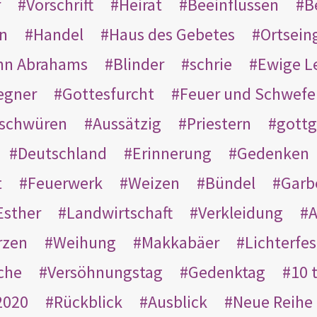
r
Vorschrift
Heirat
Beeinflussen
B
en
Handel
Haus des Gebetes
Ortsein
hn Abrahams
Blinder
schrie
Ewige L
egner
Gottesfurcht
Feuer und Schwefe
schwüren
Aussätzig
Priestern
gottg
Deutschland
Erinnerung
Gedenken
t
Feuerwerk
Weizen
Bündel
Garb
Esther
Landwirtschaft
Verkleidung
A
rzen
Weihung
Makkabäer
Lichterfes
che
Versöhnungstag
Gedenktag
10 
2020
Rückblick
Ausblick
Neue Reihe