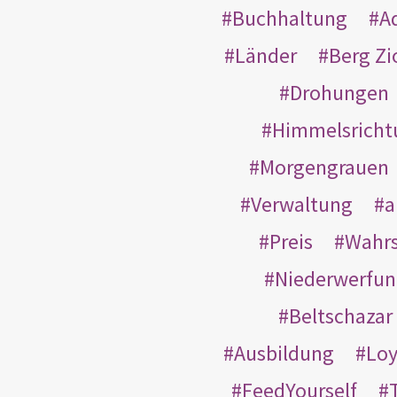
Buchhaltung
A
Länder
Berg Zi
Drohungen
Himmelsricht
Morgengrauen
Verwaltung
a
Preis
Wahrs
Niederwerfun
Beltschazar
Ausbildung
Loy
FeedYourself