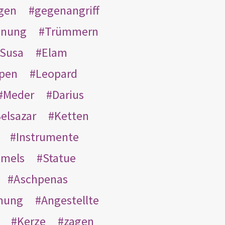
gen
gegenangriff
inung
Trümmern
Susa
Elam
pen
Leopard
Meder
Darius
elsazar
Ketten
Instrumente
mmels
Statue
Aschpenas
nung
Angestellte
Kerze
zagen