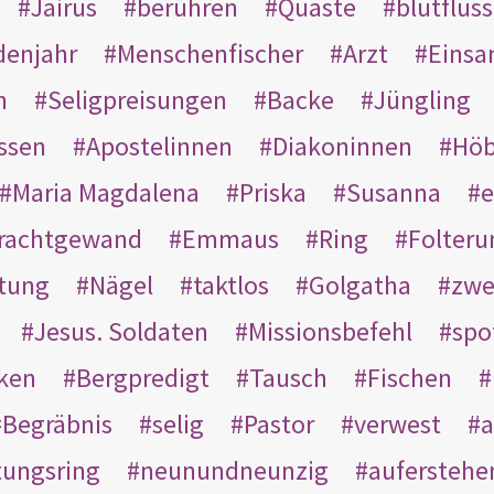
Jairus
berühren
Quaste
blutflüss
enjahr
Menschenfischer
Arzt
Einsa
n
Seligpreisungen
Backe
Jüngling
ssen
Apostelinnen
Diakoninnen
Hö
Maria Magdalena
Priska
Susanna
e
rachtgewand
Emmaus
Ring
Folteru
htung
Nägel
taktlos
Golgatha
zwe
Jesus. Soldaten
Missionsbefehl
spo
nken
Bergpredigt
Tausch
Fischen
Begräbnis
selig
Pastor
verwest
a
tungsring
neunundneunzig
auferstehe