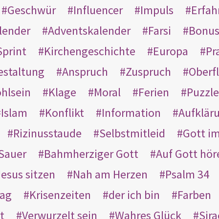
Geschwür
Influencer
Impuls
Erfah
lender
Adventskalender
Farsi
Bonu
Sprint
Kirchengeschichte
Europa
Pr
estaltung
Anspruch
Zuspruch
Oberfl
hlsein
Klage
Moral
Ferien
Puzzle
Islam
Konflikt
Information
Aufklär
Rizinusstaude
Selbstmitleid
Gott i
Sauer
Bahmherziger Gott
Auf Gott hör
Jesus sitzen
Nah am Herzen
Psalm 34
rag
Krisenzeiten
der ich bin
Farben
t
Verwurzelt sein
Wahres Glück
Sir