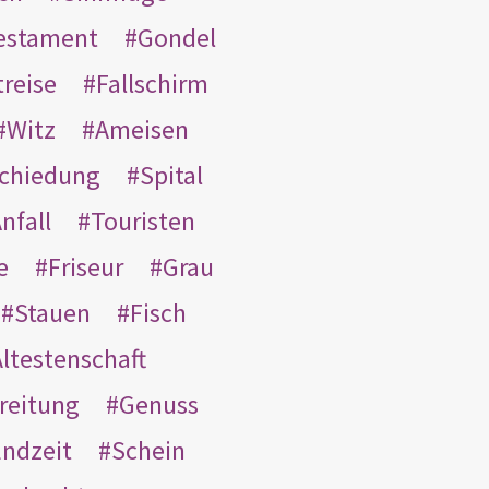
Testament
Gondel
treise
Fallschirm
Witz
Ameisen
schiedung
Spital
nfall
Touristen
e
Friseur
Grau
Stauen
Fisch
ltestenschaft
reitung
Genuss
ndzeit
Schein