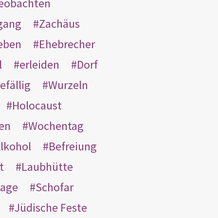
eobachten
gang
Zachäus
eben
Ehebrecher
l
erleiden
Dorf
efällig
Wurzeln
Holocaust
en
Wochentag
lkohol
Befreiung
t
Laubhütte
tage
Schofar
Jüdische Feste