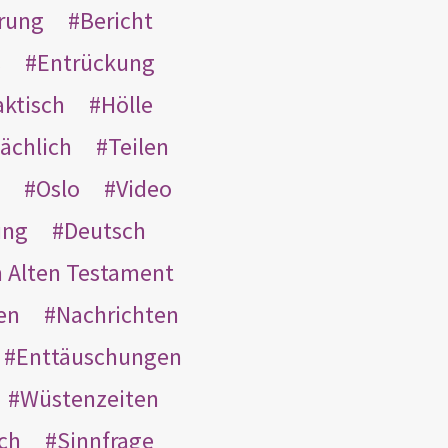
rung
Bericht
s
Entrückung
aktisch
Hölle
ächlich
Teilen
Oslo
Video
ung
Deutsch
m Alten Testament
en
Nachrichten
Enttäuschungen
Wüstenzeiten
ach
Sinnfrage