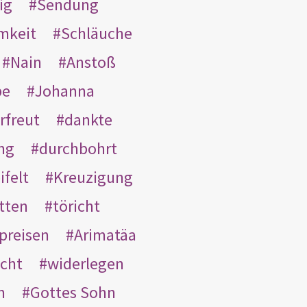
ig
Sendung
mkeit
Schläuche
Nain
Anstoß
be
Johanna
rfreut
dankte
ng
durchbohrt
ifelt
Kreuzigung
tten
töricht
preisen
Arimatäa
cht
widerlegen
n
Gottes Sohn