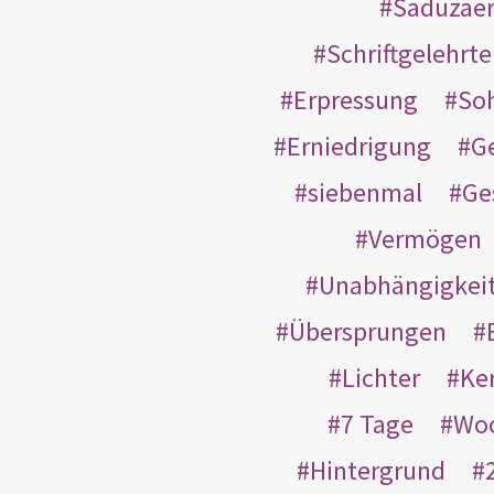
Saduzäe
Schriftgelehrt
Erpressung
So
Erniedrigung
G
siebenmal
Ge
Vermögen
Unabhängigkei
Übersprungen
Lichter
Ke
7 Tage
Wo
Hintergrund