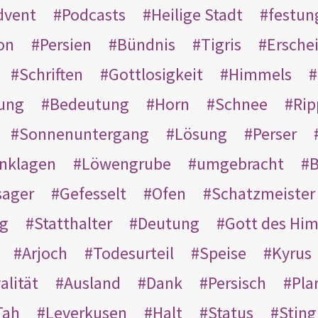
dvent
Podcasts
Heilige Stadt
festun
on
Persien
Bündnis
Tigris
Ersche
Schriften
Gottlosigkeit
Himmels
ung
Bedeutung
Horn
Schnee
Rip
Sonnenuntergang
Lösung
Perser
nklagen
Löwengrube
umgebracht
B
ager
Gefesselt
Ofen
Schatzmeister
g
Statthalter
Deutung
Gott des Hi
Arjoch
Todesurteil
Speise
Kyrus
alität
Ausland
Dank
Persisch
Pla
Tah
Leverkusen
Halt
Status
Sting