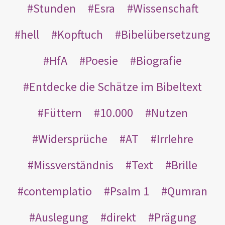
Stunden
Esra
Wissenschaft
hell
Kopftuch
Bibelübersetzung
HfA
Poesie
Biografie
Entdecke die Schätze im Bibeltext
Füttern
10.000
Nutzen
Widersprüche
AT
Irrlehre
Missverständnis
Text
Brille
contemplatio
Psalm 1
Qumran
Auslegung
direkt
Prägung