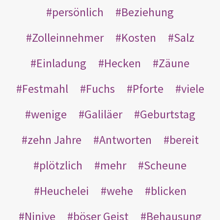
persönlich
Beziehung
Zolleinnehmer
Kosten
Salz
Einladung
Hecken
Zäune
Festmahl
Fuchs
Pforte
viele
wenige
Galiläer
Geburtstag
zehn Jahre
Antworten
bereit
plötzlich
mehr
Scheune
Heuchelei
wehe
blicken
Ninive
böser Geist
Behausung