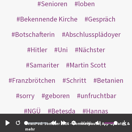
Senioren
loben
Bekennende Kirche
Gespräch
Botschafterin
Abschlussplädoyer
Hitler
Uni
Nächster
Samariter
Martin Scott
Franzbrötchen
Schritt
Betanien
sorry
geboren
unfruchtbar
NGÜ
Betesda
Hannas
00:00
NewsPod: Sommer 2026 – Sommerpause, App-Updates &
Tempelwache
Gärtner
Lazarus
Play
Restart
Rewind
Forward
Settings
Mute
Do
mehr