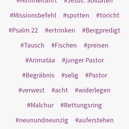
Himmelfahrt
Jesus. Soldaten
Missionsbefehl
spotten
töricht
Psalm 22
ertrinken
Bergpredigt
Tausch
Fischen
preisen
Arimatäa
junger Pastor
Begräbnis
selig
Pastor
verwest
acht
widerlegen
Malchur
Rettungsring
neunundneunzig
auferstehen