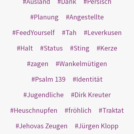
Ausland
Dank
Persisch
Planung
Angestellte
FeedYourself
Tah
Leverkusen
Halt
Status
Sting
Kerze
zagen
Wankelmütigen
Psalm 139
Identität
Jugendliche
Dirk Kreuter
Heuschnupfen
fröhlich
Traktat
Jehovas Zeugen
Jürgen Klopp