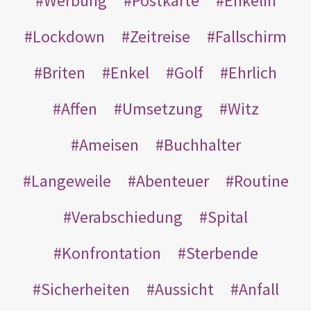
Werbung
Postkarte
Enkelin
Lockdown
Zeitreise
Fallschirm
Briten
Enkel
Golf
Ehrlich
Affen
Umsetzung
Witz
Ameisen
Buchhalter
Langeweile
Abenteuer
Routine
Verabschiedung
Spital
Konfrontation
Sterbende
Sicherheiten
Aussicht
Anfall