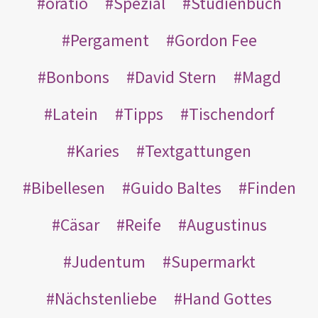
oratio
Spezial
Studienbuch
Pergament
Gordon Fee
Bonbons
David Stern
Magd
Latein
Tipps
Tischendorf
Karies
Textgattungen
Bibellesen
Guido Baltes
Finden
Cäsar
Reife
Augustinus
Judentum
Supermarkt
Nächstenliebe
Hand Gottes