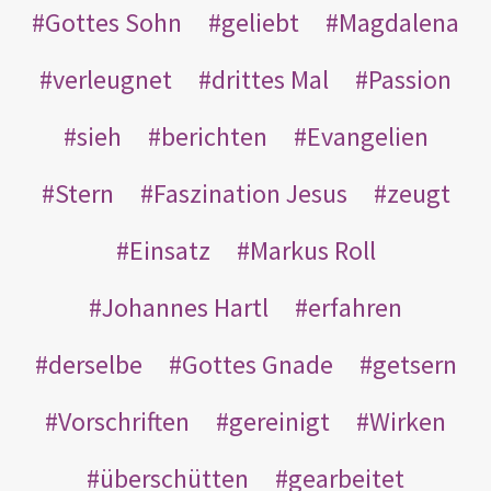
Gottes Sohn
geliebt
Magdalena
verleugnet
drittes Mal
Passion
sieh
berichten
Evangelien
Stern
Faszination Jesus
zeugt
Einsatz
Markus Roll
Johannes Hartl
erfahren
derselbe
Gottes Gnade
getsern
Vorschriften
gereinigt
Wirken
überschütten
gearbeitet