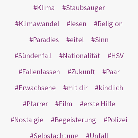
Klima
Staubsauger
Klimawandel
lesen
Religion
Paradies
eitel
Sinn
Sündenfall
Nationalität
HSV
Fallenlassen
Zukunft
Paar
Erwachsene
mit dir
kindlich
Pfarrer
Film
erste Hilfe
Nostalgie
Begeisterung
Polizei
Selbstachtung
Unfall