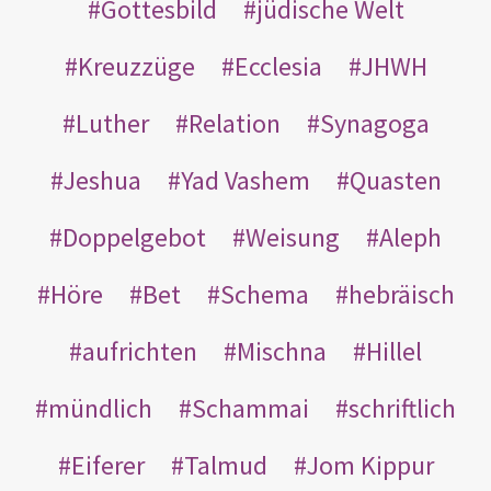
Gottesbild
jüdische Welt
Kreuzzüge
Ecclesia
JHWH
Luther
Relation
Synagoga
Jeshua
Yad Vashem
Quasten
Doppelgebot
Weisung
Aleph
Höre
Bet
Schema
hebräisch
aufrichten
Mischna
Hillel
mündlich
Schammai
schriftlich
Eiferer
Talmud
Jom Kippur