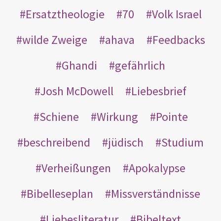
Ersatztheologie
70
Volk Israel
wilde Zweige
ahava
Feedbacks
Ghandi
gefährlich
Josh McDowell
Liebesbrief
Schiene
Wirkung
Pointe
beschreibend
jüdisch
Studium
Verheißungen
Apokalypse
Bibelleseplan
Missverständnisse
Liebesliteratur
Bibeltext