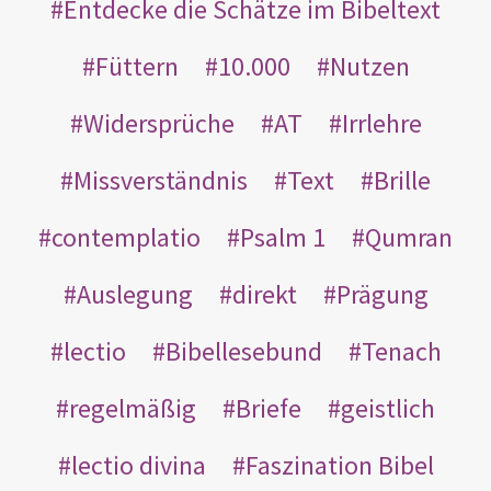
Entdecke die Schätze im Bibeltext
Füttern
10.000
Nutzen
Widersprüche
AT
Irrlehre
Missverständnis
Text
Brille
contemplatio
Psalm 1
Qumran
Auslegung
direkt
Prägung
lectio
Bibellesebund
Tenach
regelmäßig
Briefe
geistlich
lectio divina
Faszination Bibel