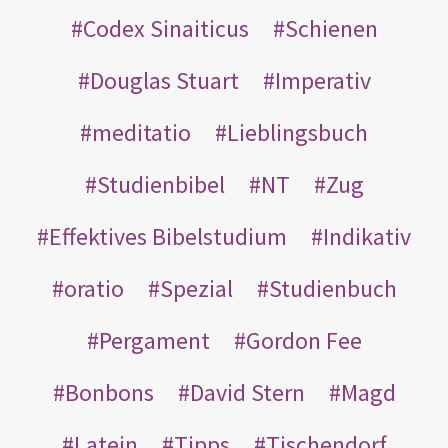
Codex Sinaiticus
Schienen
Douglas Stuart
Imperativ
meditatio
Lieblingsbuch
Studienbibel
NT
Zug
Effektives Bibelstudium
Indikativ
oratio
Spezial
Studienbuch
Pergament
Gordon Fee
Bonbons
David Stern
Magd
Latein
Tipps
Tischendorf