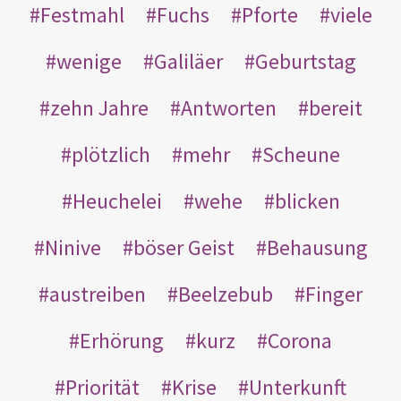
Festmahl
Fuchs
Pforte
viele
wenige
Galiläer
Geburtstag
zehn Jahre
Antworten
bereit
plötzlich
mehr
Scheune
Heuchelei
wehe
blicken
Ninive
böser Geist
Behausung
austreiben
Beelzebub
Finger
Erhörung
kurz
Corona
Priorität
Krise
Unterkunft