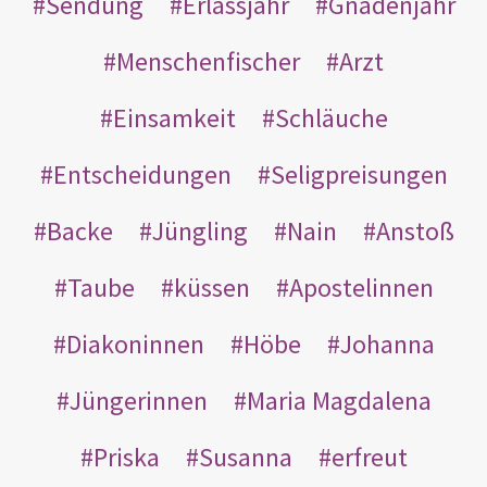
Sendung
Erlassjahr
Gnadenjahr
Menschenfischer
Arzt
Einsamkeit
Schläuche
Entscheidungen
Seligpreisungen
Backe
Jüngling
Nain
Anstoß
Taube
küssen
Apostelinnen
Diakoninnen
Höbe
Johanna
Jüngerinnen
Maria Magdalena
Priska
Susanna
erfreut