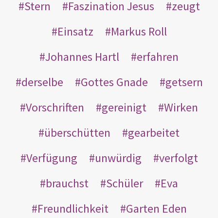
Stern
Faszination Jesus
zeugt
Einsatz
Markus Roll
Johannes Hartl
erfahren
derselbe
Gottes Gnade
getsern
Vorschriften
gereinigt
Wirken
überschütten
gearbeitet
Verfügung
unwürdig
verfolgt
brauchst
Schüler
Eva
Freundlichkeit
Garten Eden