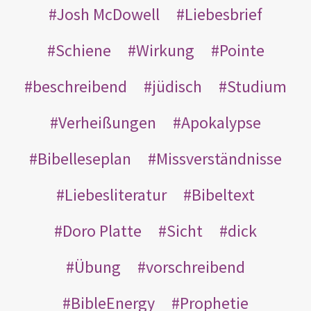
Josh McDowell
Liebesbrief
Schiene
Wirkung
Pointe
beschreibend
jüdisch
Studium
Verheißungen
Apokalypse
Bibelleseplan
Missverständnisse
Liebesliteratur
Bibeltext
Doro Platte
Sicht
dick
Übung
vorschreibend
BibleEnergy
Prophetie