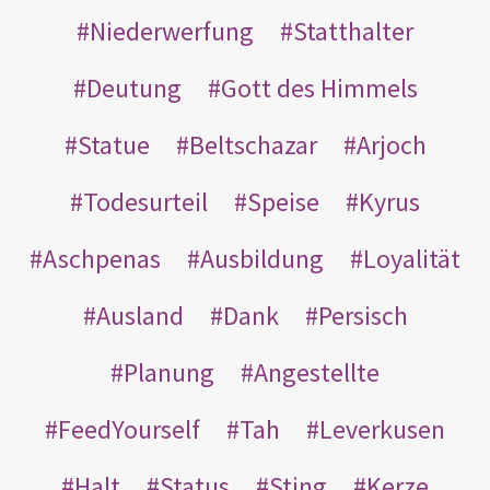
Niederwerfung
Statthalter
Deutung
Gott des Himmels
Statue
Beltschazar
Arjoch
Todesurteil
Speise
Kyrus
Aschpenas
Ausbildung
Loyalität
Ausland
Dank
Persisch
Planung
Angestellte
FeedYourself
Tah
Leverkusen
Halt
Status
Sting
Kerze