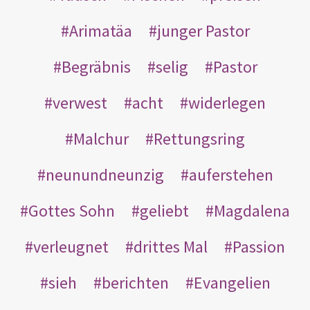
Arimatäa
junger Pastor
Begräbnis
selig
Pastor
verwest
acht
widerlegen
Malchur
Rettungsring
neunundneunzig
auferstehen
Gottes Sohn
geliebt
Magdalena
verleugnet
drittes Mal
Passion
sieh
berichten
Evangelien