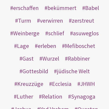
erschaffen
bekümmert
Babel
Turm
verwirren
zerstreut
Weinberge
schlief
asuweglos
Lage
erleben
Mefiboschet
Gast
Wurzel
Rabbiner
Gottesbild
jüdische Welt
Kreuzzüge
Ecclesia
JHWH
Luther
Relation
Synagoga