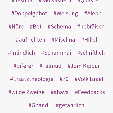
Jeshua
Yad Vashem
Quasten
Doppelgebot
Weisung
Aleph
Höre
Bet
Schema
hebräisch
aufrichten
Mischna
Hillel
mündlich
Schammai
schriftlich
Eiferer
Talmud
Jom Kippur
Ersatztheologie
70
Volk Israel
wilde Zweige
ahava
Feedbacks
Ghandi
gefährlich