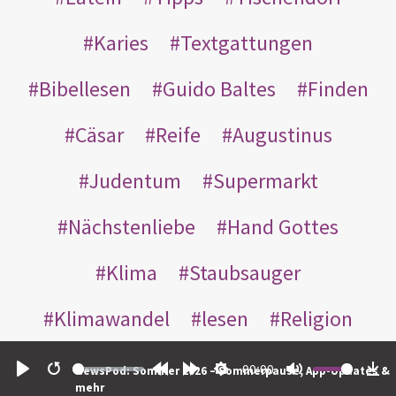
Karies
Textgattungen
Bibellesen
Guido Baltes
Finden
Cäsar
Reife
Augustinus
Judentum
Supermarkt
Nächstenliebe
Hand Gottes
Klima
Staubsauger
Klimawandel
lesen
Religion
Paradies
eitel
Sinn
00:00
NewsPod: Sommer 2026 – Sommerpause, App-Updates &
Play
Restart
Rewind
Forward
Settings
Mute
Do
mehr