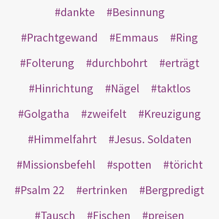
dankte
Besinnung
Prachtgewand
Emmaus
Ring
Folterung
durchbohrt
erträgt
Hinrichtung
Nägel
taktlos
Golgatha
zweifelt
Kreuzigung
Himmelfahrt
Jesus. Soldaten
Missionsbefehl
spotten
töricht
Psalm 22
ertrinken
Bergpredigt
Tausch
Fischen
preisen