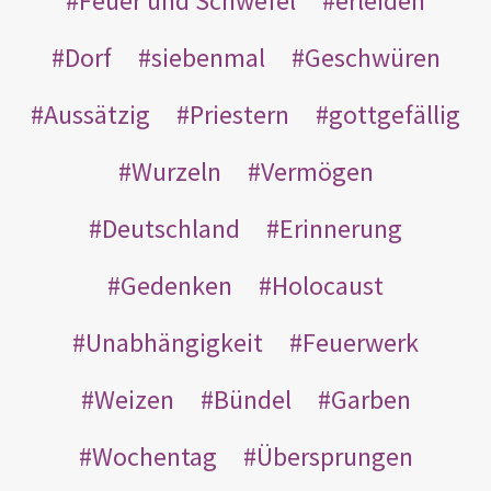
Feuer und Schwefel
erleiden
Dorf
siebenmal
Geschwüren
Aussätzig
Priestern
gottgefällig
Wurzeln
Vermögen
Deutschland
Erinnerung
Gedenken
Holocaust
Unabhängigkeit
Feuerwerk
Weizen
Bündel
Garben
Wochentag
Übersprungen