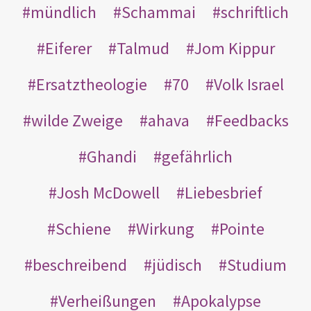
mündlich
Schammai
schriftlich
Eiferer
Talmud
Jom Kippur
Ersatztheologie
70
Volk Israel
wilde Zweige
ahava
Feedbacks
Ghandi
gefährlich
Josh McDowell
Liebesbrief
Schiene
Wirkung
Pointe
beschreibend
jüdisch
Studium
Verheißungen
Apokalypse