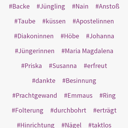
Backe
Jüngling
Nain
Anstoß
Taube
küssen
Apostelinnen
Diakoninnen
Höbe
Johanna
Jüngerinnen
Maria Magdalena
Priska
Susanna
erfreut
dankte
Besinnung
Prachtgewand
Emmaus
Ring
Folterung
durchbohrt
erträgt
Hinrichtung
Nägel
taktlos