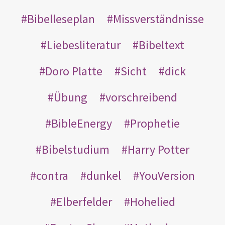
Bibelleseplan
Missverständnisse
Liebesliteratur
Bibeltext
Doro Platte
Sicht
dick
Übung
vorschreibend
BibleEnergy
Prophetie
Bibelstudium
Harry Potter
contra
dunkel
YouVersion
Elberfelder
Hohelied