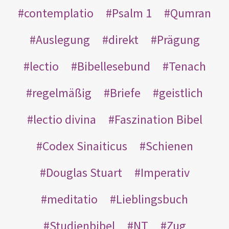
contemplatio
Psalm 1
Qumran
Auslegung
direkt
Prägung
lectio
Bibellesebund
Tenach
regelmäßig
Briefe
geistlich
lectio divina
Faszination Bibel
Codex Sinaiticus
Schienen
Douglas Stuart
Imperativ
meditatio
Lieblingsbuch
Studienbibel
NT
Zug