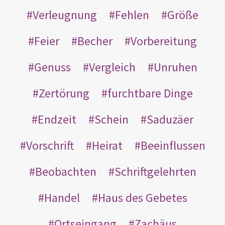
Verleugnung
Fehlen
Größe
Feier
Becher
Vorbereitung
Genuss
Vergleich
Unruhen
Zertörung
furchtbare Dinge
Endzeit
Schein
Saduzäer
Vorschrift
Heirat
Beeinflussen
Beobachten
Schriftgelehrten
Handel
Haus des Gebetes
Ortseingang
Zachäus