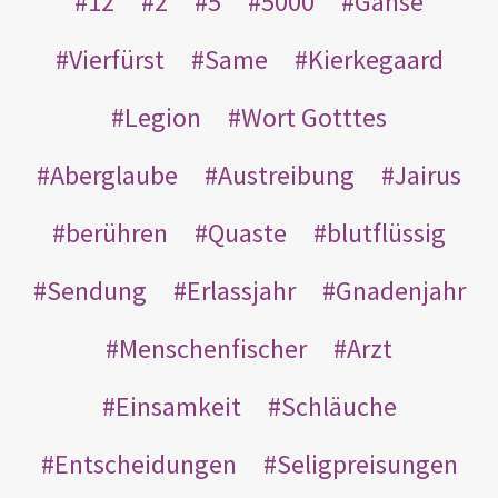
12
2
5
5000
Gänse
Vierfürst
Same
Kierkegaard
Legion
Wort Gotttes
Aberglaube
Austreibung
Jairus
berühren
Quaste
blutflüssig
Sendung
Erlassjahr
Gnadenjahr
Menschenfischer
Arzt
Einsamkeit
Schläuche
Entscheidungen
Seligpreisungen