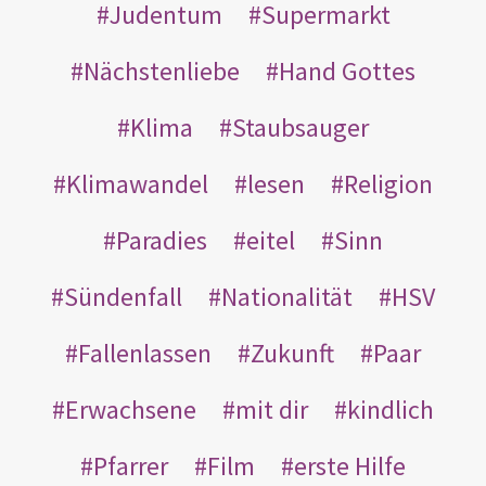
Judentum
Supermarkt
Nächstenliebe
Hand Gottes
Klima
Staubsauger
Klimawandel
lesen
Religion
Paradies
eitel
Sinn
Sündenfall
Nationalität
HSV
Fallenlassen
Zukunft
Paar
Erwachsene
mit dir
kindlich
Pfarrer
Film
erste Hilfe