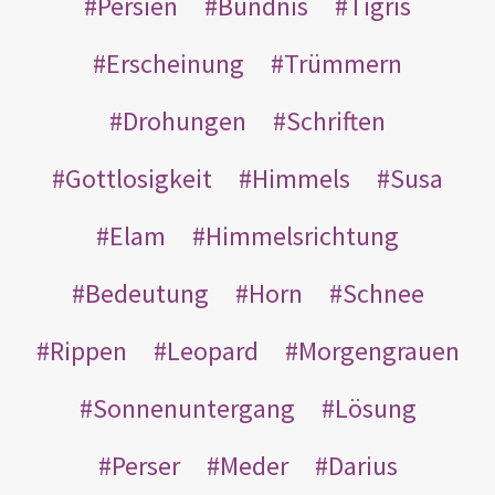
Persien
Bündnis
Tigris
Erscheinung
Trümmern
Drohungen
Schriften
Gottlosigkeit
Himmels
Susa
Elam
Himmelsrichtung
Bedeutung
Horn
Schnee
Rippen
Leopard
Morgengrauen
Sonnenuntergang
Lösung
Perser
Meder
Darius