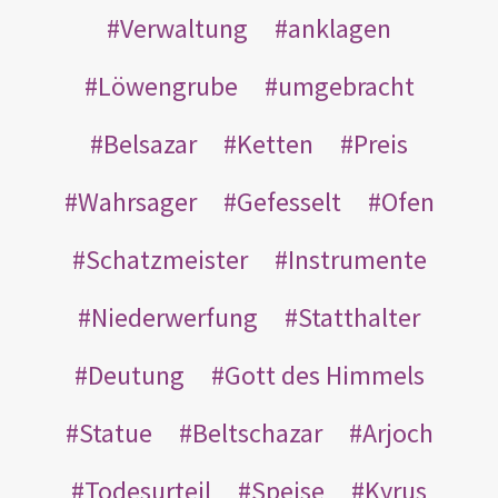
Verwaltung
anklagen
Löwengrube
umgebracht
Belsazar
Ketten
Preis
Wahrsager
Gefesselt
Ofen
Schatzmeister
Instrumente
Niederwerfung
Statthalter
Deutung
Gott des Himmels
Statue
Beltschazar
Arjoch
Todesurteil
Speise
Kyrus