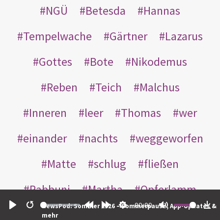
NGÜ
Betesda
Hannas
Tempelwache
Gärtner
Lazarus
Gottes
Bote
Nikodemus
Reben
Teich
Malchus
Inneren
leer
Thomas
wer
einander
nachts
weggeworfen
Matte
schlug
fließen
Rabbuni
Martha
Opferlamm
00:00
NewsPod: Sommer 2026 – Sommerpause, App-Updates &
gewaschen
gegeben
jüdischen
Play
Restart
Rewind
Forward
Settings
Mute
Do
mehr