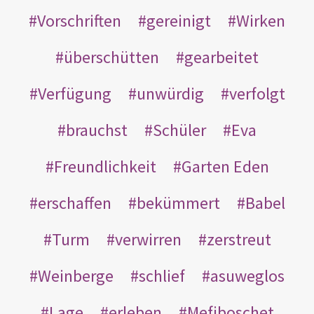
Vorschriften
gereinigt
Wirken
überschütten
gearbeitet
Verfügung
unwürdig
verfolgt
brauchst
Schüler
Eva
Freundlichkeit
Garten Eden
erschaffen
bekümmert
Babel
Turm
verwirren
zerstreut
Weinberge
schlief
asuweglos
Lage
erleben
Mefiboschet