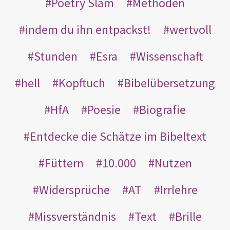
Poetry Slam
Methoden
indem du ihn entpackst!
wertvoll
Stunden
Esra
Wissenschaft
hell
Kopftuch
Bibelübersetzung
HfA
Poesie
Biografie
Entdecke die Schätze im Bibeltext
Füttern
10.000
Nutzen
Widersprüche
AT
Irrlehre
Missverständnis
Text
Brille