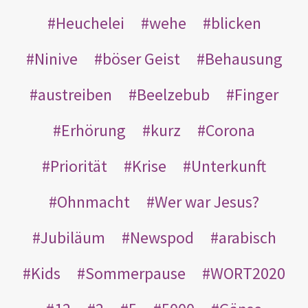
Heuchelei
wehe
blicken
Ninive
böser Geist
Behausung
austreiben
Beelzebub
Finger
Erhörung
kurz
Corona
Priorität
Krise
Unterkunft
Ohnmacht
Wer war Jesus?
Jubiläum
Newspod
arabisch
Kids
Sommerpause
WORT2020