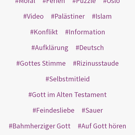
Moral
Ferien
Puzzle
Oslo
Video
Palästiner
Islam
Konflikt
Information
Aufklärung
Deutsch
Gottes Stimme
Rizinusstaude
Selbstmitleid
Gott im Alten Testament
Feindesliebe
Sauer
Bahmherziger Gott
Auf Gott hören