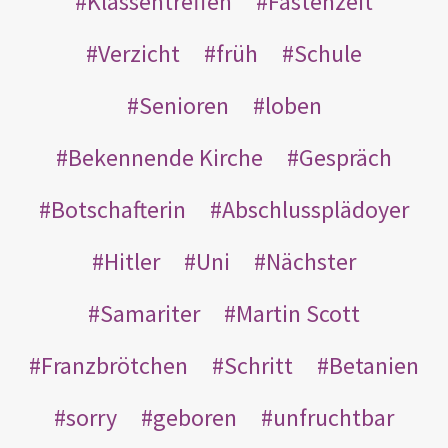
Klassentreffen
Fastenzeit
Verzicht
früh
Schule
Senioren
loben
Bekennende Kirche
Gespräch
Botschafterin
Abschlussplädoyer
Hitler
Uni
Nächster
Samariter
Martin Scott
Franzbrötchen
Schritt
Betanien
sorry
geboren
unfruchtbar