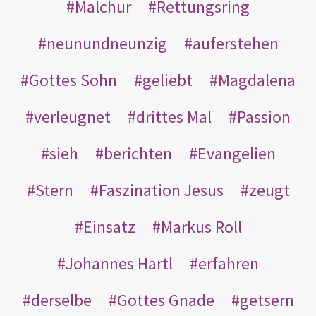
Malchur
Rettungsring
neunundneunzig
auferstehen
Gottes Sohn
geliebt
Magdalena
verleugnet
drittes Mal
Passion
sieh
berichten
Evangelien
Stern
Faszination Jesus
zeugt
Einsatz
Markus Roll
Johannes Hartl
erfahren
derselbe
Gottes Gnade
getsern