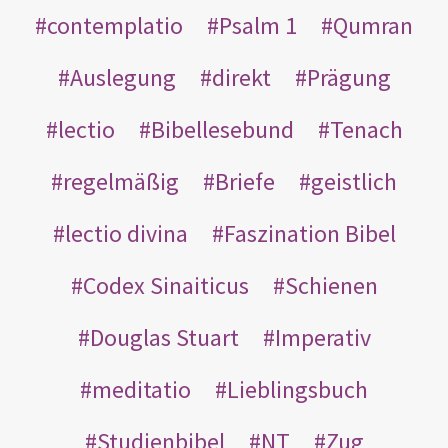
contemplatio
Psalm 1
Qumran
Auslegung
direkt
Prägung
lectio
Bibellesebund
Tenach
regelmäßig
Briefe
geistlich
lectio divina
Faszination Bibel
Codex Sinaiticus
Schienen
Douglas Stuart
Imperativ
meditatio
Lieblingsbuch
Studienbibel
NT
Zug