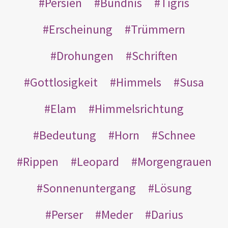
Persien
Bündnis
Tigris
Erscheinung
Trümmern
Drohungen
Schriften
Gottlosigkeit
Himmels
Susa
Elam
Himmelsrichtung
Bedeutung
Horn
Schnee
Rippen
Leopard
Morgengrauen
Sonnenuntergang
Lösung
Perser
Meder
Darius