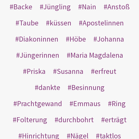
Backe
Jüngling
Nain
Anstoß
Taube
küssen
Apostelinnen
Diakoninnen
Höbe
Johanna
Jüngerinnen
Maria Magdalena
Priska
Susanna
erfreut
dankte
Besinnung
Prachtgewand
Emmaus
Ring
Folterung
durchbohrt
erträgt
Hinrichtung
Nägel
taktlos