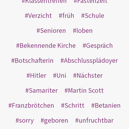
Klassentreffen
Fastenzeit
Verzicht
früh
Schule
Senioren
loben
Bekennende Kirche
Gespräch
Botschafterin
Abschlussplädoyer
Hitler
Uni
Nächster
Samariter
Martin Scott
Franzbrötchen
Schritt
Betanien
sorry
geboren
unfruchtbar