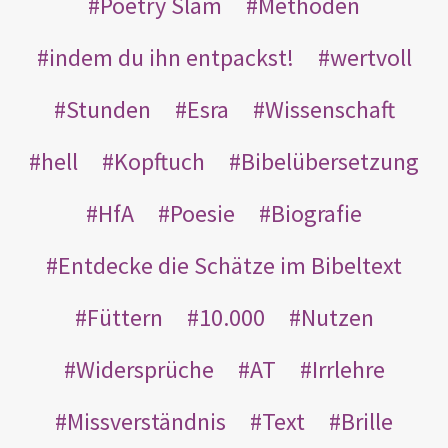
Poetry Slam
Methoden
indem du ihn entpackst!
wertvoll
Stunden
Esra
Wissenschaft
hell
Kopftuch
Bibelübersetzung
HfA
Poesie
Biografie
Entdecke die Schätze im Bibeltext
Füttern
10.000
Nutzen
Widersprüche
AT
Irrlehre
Missverständnis
Text
Brille