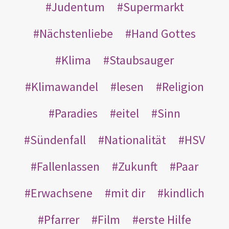
Judentum
Supermarkt
Nächstenliebe
Hand Gottes
Klima
Staubsauger
Klimawandel
lesen
Religion
Paradies
eitel
Sinn
Sündenfall
Nationalität
HSV
Fallenlassen
Zukunft
Paar
Erwachsene
mit dir
kindlich
Pfarrer
Film
erste Hilfe