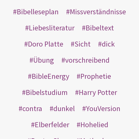
Bibelleseplan
Missverständnisse
Liebesliteratur
Bibeltext
Doro Platte
Sicht
dick
Übung
vorschreibend
BibleEnergy
Prophetie
Bibelstudium
Harry Potter
contra
dunkel
YouVersion
Elberfelder
Hohelied