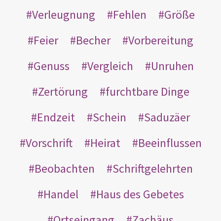
Verleugnung
Fehlen
Größe
Feier
Becher
Vorbereitung
Genuss
Vergleich
Unruhen
Zertörung
furchtbare Dinge
Endzeit
Schein
Saduzäer
Vorschrift
Heirat
Beeinflussen
Beobachten
Schriftgelehrten
Handel
Haus des Gebetes
Ortseingang
Zachäus