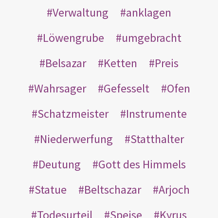
Verwaltung
anklagen
Löwengrube
umgebracht
Belsazar
Ketten
Preis
Wahrsager
Gefesselt
Ofen
Schatzmeister
Instrumente
Niederwerfung
Statthalter
Deutung
Gott des Himmels
Statue
Beltschazar
Arjoch
Todesurteil
Speise
Kyrus