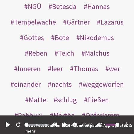
NGÜ
Betesda
Hannas
Tempelwache
Gärtner
Lazarus
Gottes
Bote
Nikodemus
Reben
Teich
Malchus
Inneren
leer
Thomas
wer
einander
nachts
weggeworfen
Matte
schlug
fließen
Rabbuni
Martha
Opferlamm
00:00
NewsPod: Sommer 2026 – Sommerpause, App-Updates &
gewaschen
gegeben
jüdischen
Play
Restart
Rewind
Forward
Settings
Mute
Do
mehr