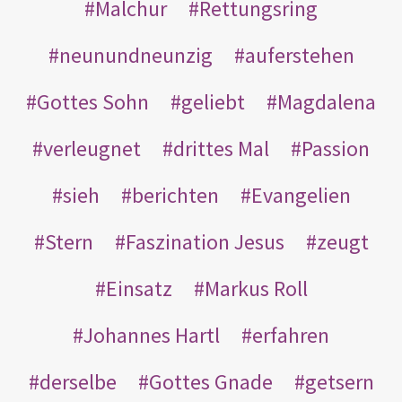
Malchur
Rettungsring
neunundneunzig
auferstehen
Gottes Sohn
geliebt
Magdalena
verleugnet
drittes Mal
Passion
sieh
berichten
Evangelien
Stern
Faszination Jesus
zeugt
Einsatz
Markus Roll
Johannes Hartl
erfahren
derselbe
Gottes Gnade
getsern