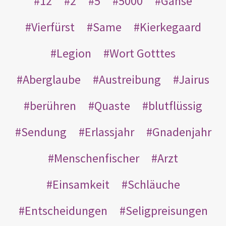
12
2
5
5000
Gänse
Vierfürst
Same
Kierkegaard
Legion
Wort Gotttes
Aberglaube
Austreibung
Jairus
berühren
Quaste
blutflüssig
Sendung
Erlassjahr
Gnadenjahr
Menschenfischer
Arzt
Einsamkeit
Schläuche
Entscheidungen
Seligpreisungen