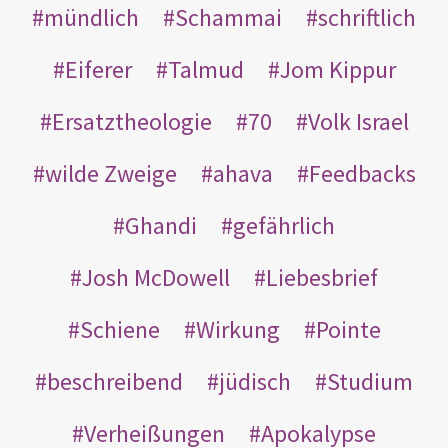
mündlich
Schammai
schriftlich
Eiferer
Talmud
Jom Kippur
Ersatztheologie
70
Volk Israel
wilde Zweige
ahava
Feedbacks
Ghandi
gefährlich
Josh McDowell
Liebesbrief
Schiene
Wirkung
Pointe
beschreibend
jüdisch
Studium
Verheißungen
Apokalypse