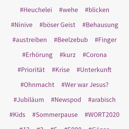
Heuchelei
wehe
blicken
Ninive
böser Geist
Behausung
austreiben
Beelzebub
Finger
Erhörung
kurz
Corona
Priorität
Krise
Unterkunft
Ohnmacht
Wer war Jesus?
Jubiläum
Newspod
arabisch
Kids
Sommerpause
WORT2020