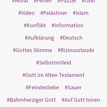
Moral
Ferien
Puzzle
Oslo
Video
Palästiner
Islam
Konflikt
Information
Aufklärung
Deutsch
Gottes Stimme
Rizinusstaude
Selbstmitleid
Gott im Alten Testament
Feindesliebe
Sauer
Bahmherziger Gott
Auf Gott hören