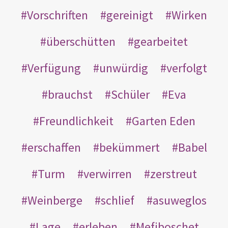
Vorschriften
gereinigt
Wirken
überschütten
gearbeitet
Verfügung
unwürdig
verfolgt
brauchst
Schüler
Eva
Freundlichkeit
Garten Eden
erschaffen
bekümmert
Babel
Turm
verwirren
zerstreut
Weinberge
schlief
asuweglos
Lage
erleben
Mefiboschet