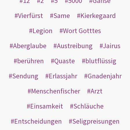
12
2
5
5000
Gänse
Vierfürst
Same
Kierkegaard
Legion
Wort Gotttes
Aberglaube
Austreibung
Jairus
berühren
Quaste
blutflüssig
Sendung
Erlassjahr
Gnadenjahr
Menschenfischer
Arzt
Einsamkeit
Schläuche
Entscheidungen
Seligpreisungen