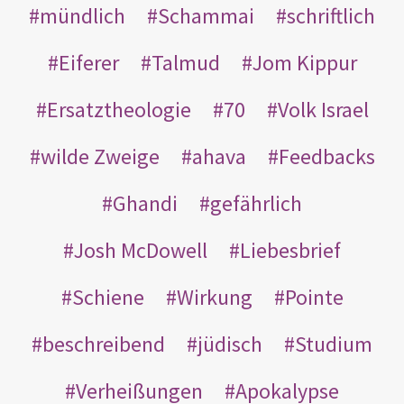
mündlich
Schammai
schriftlich
Eiferer
Talmud
Jom Kippur
Ersatztheologie
70
Volk Israel
wilde Zweige
ahava
Feedbacks
Ghandi
gefährlich
Josh McDowell
Liebesbrief
Schiene
Wirkung
Pointe
beschreibend
jüdisch
Studium
Verheißungen
Apokalypse