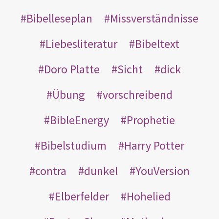
Bibelleseplan
Missverständnisse
Liebesliteratur
Bibeltext
Doro Platte
Sicht
dick
Übung
vorschreibend
BibleEnergy
Prophetie
Bibelstudium
Harry Potter
contra
dunkel
YouVersion
Elberfelder
Hohelied