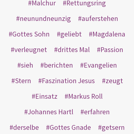
Malchur
Rettungsring
neunundneunzig
auferstehen
Gottes Sohn
geliebt
Magdalena
verleugnet
drittes Mal
Passion
sieh
berichten
Evangelien
Stern
Faszination Jesus
zeugt
Einsatz
Markus Roll
Johannes Hartl
erfahren
derselbe
Gottes Gnade
getsern