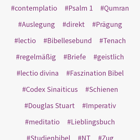
contemplatio
Psalm 1
Qumran
Auslegung
direkt
Prägung
lectio
Bibellesebund
Tenach
regelmäßig
Briefe
geistlich
lectio divina
Faszination Bibel
Codex Sinaiticus
Schienen
Douglas Stuart
Imperativ
meditatio
Lieblingsbuch
Studienbibel
NT
Zug