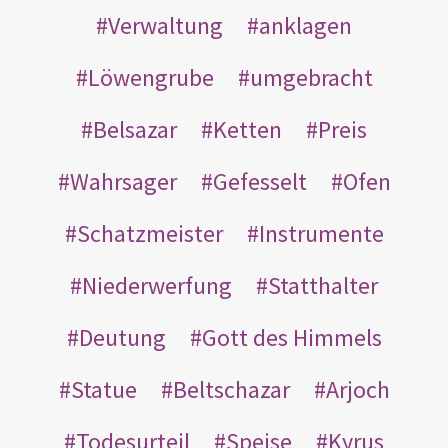
Verwaltung
anklagen
Löwengrube
umgebracht
Belsazar
Ketten
Preis
Wahrsager
Gefesselt
Ofen
Schatzmeister
Instrumente
Niederwerfung
Statthalter
Deutung
Gott des Himmels
Statue
Beltschazar
Arjoch
Todesurteil
Speise
Kyrus