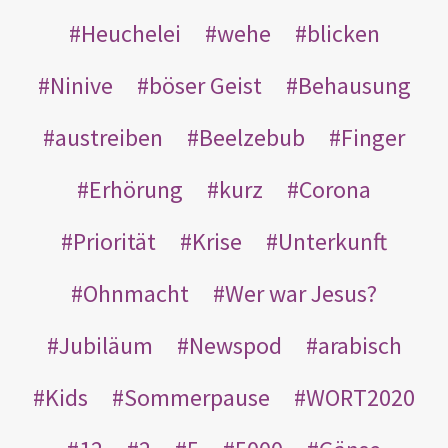
Heuchelei
wehe
blicken
Ninive
böser Geist
Behausung
austreiben
Beelzebub
Finger
Erhörung
kurz
Corona
Priorität
Krise
Unterkunft
Ohnmacht
Wer war Jesus?
Jubiläum
Newspod
arabisch
Kids
Sommerpause
WORT2020