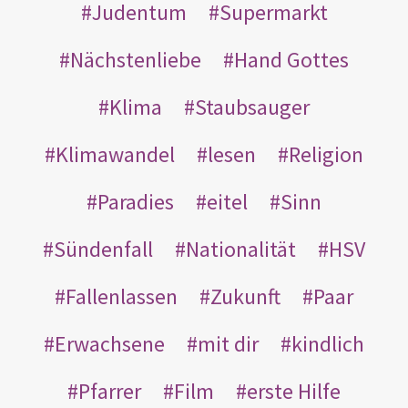
Judentum
Supermarkt
Nächstenliebe
Hand Gottes
Klima
Staubsauger
Klimawandel
lesen
Religion
Paradies
eitel
Sinn
Sündenfall
Nationalität
HSV
Fallenlassen
Zukunft
Paar
Erwachsene
mit dir
kindlich
Pfarrer
Film
erste Hilfe