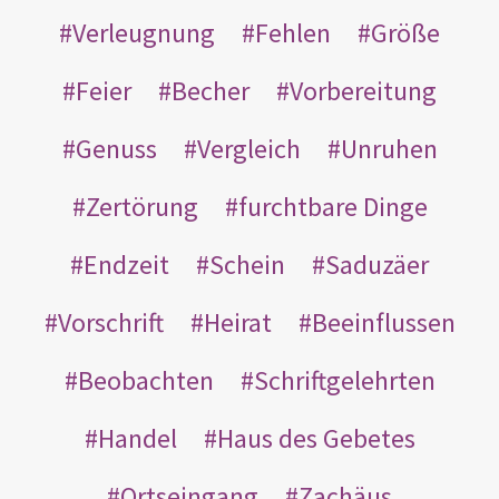
Verleugnung
Fehlen
Größe
Feier
Becher
Vorbereitung
Genuss
Vergleich
Unruhen
Zertörung
furchtbare Dinge
Endzeit
Schein
Saduzäer
Vorschrift
Heirat
Beeinflussen
Beobachten
Schriftgelehrten
Handel
Haus des Gebetes
Ortseingang
Zachäus