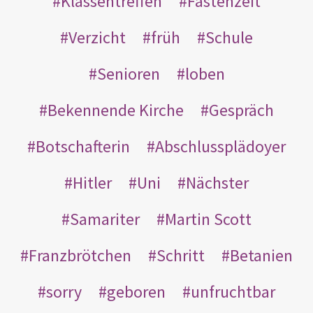
Klassentreffen
Fastenzeit
Verzicht
früh
Schule
Senioren
loben
Bekennende Kirche
Gespräch
Botschafterin
Abschlussplädoyer
Hitler
Uni
Nächster
Samariter
Martin Scott
Franzbrötchen
Schritt
Betanien
sorry
geboren
unfruchtbar