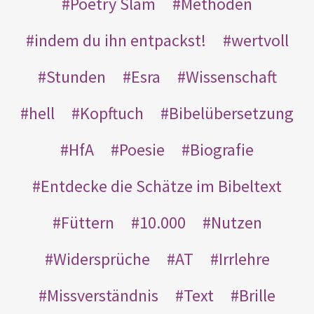
Poetry Slam
Methoden
indem du ihn entpackst!
wertvoll
Stunden
Esra
Wissenschaft
hell
Kopftuch
Bibelübersetzung
HfA
Poesie
Biografie
Entdecke die Schätze im Bibeltext
Füttern
10.000
Nutzen
Widersprüche
AT
Irrlehre
Missverständnis
Text
Brille