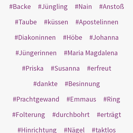
Backe
Jüngling
Nain
Anstoß
Taube
küssen
Apostelinnen
Diakoninnen
Höbe
Johanna
Jüngerinnen
Maria Magdalena
Priska
Susanna
erfreut
dankte
Besinnung
Prachtgewand
Emmaus
Ring
Folterung
durchbohrt
erträgt
Hinrichtung
Nägel
taktlos