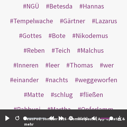
NGÜ
Betesda
Hannas
Tempelwache
Gärtner
Lazarus
Gottes
Bote
Nikodemus
Reben
Teich
Malchus
Inneren
leer
Thomas
wer
einander
nachts
weggeworfen
Matte
schlug
fließen
Rabbuni
Martha
Opferlamm
00:00
NewsPod: Sommer 2026 – Sommerpause, App-Updates &
gewaschen
gegeben
jüdischen
Play
Restart
Rewind
Forward
Settings
Mute
Do
mehr