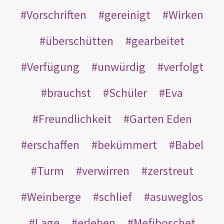
Vorschriften
gereinigt
Wirken
überschütten
gearbeitet
Verfügung
unwürdig
verfolgt
brauchst
Schüler
Eva
Freundlichkeit
Garten Eden
erschaffen
bekümmert
Babel
Turm
verwirren
zerstreut
Weinberge
schlief
asuweglos
Lage
erleben
Mefiboschet