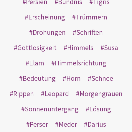
Persien
Bündnis
Tigris
Erscheinung
Trümmern
Drohungen
Schriften
Gottlosigkeit
Himmels
Susa
Elam
Himmelsrichtung
Bedeutung
Horn
Schnee
Rippen
Leopard
Morgengrauen
Sonnenuntergang
Lösung
Perser
Meder
Darius