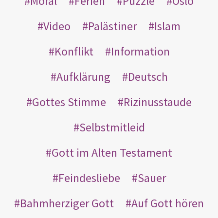
Moral
Ferien
Puzzle
Oslo
Video
Palästiner
Islam
Konflikt
Information
Aufklärung
Deutsch
Gottes Stimme
Rizinusstaude
Selbstmitleid
Gott im Alten Testament
Feindesliebe
Sauer
Bahmherziger Gott
Auf Gott hören