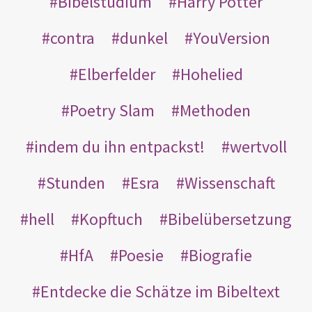
Bibelstudium
Harry Potter
contra
dunkel
YouVersion
Elberfelder
Hohelied
Poetry Slam
Methoden
indem du ihn entpackst!
wertvoll
Stunden
Esra
Wissenschaft
hell
Kopftuch
Bibelübersetzung
HfA
Poesie
Biografie
Entdecke die Schätze im Bibeltext