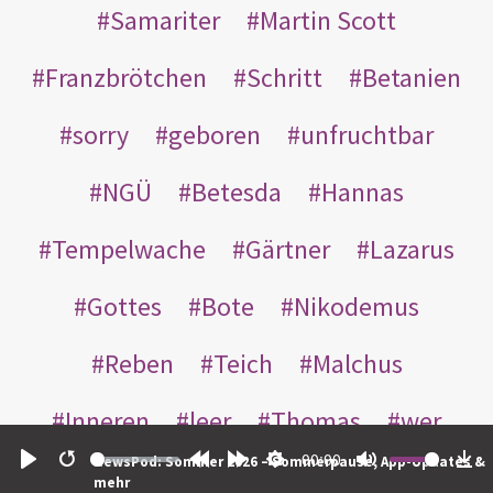
Samariter
Martin Scott
Franzbrötchen
Schritt
Betanien
sorry
geboren
unfruchtbar
NGÜ
Betesda
Hannas
Tempelwache
Gärtner
Lazarus
Gottes
Bote
Nikodemus
Reben
Teich
Malchus
Inneren
leer
Thomas
wer
00:00
NewsPod: Sommer 2026 – Sommerpause, App-Updates &
einander
nachts
weggeworfen
Play
Restart
Rewind
Forward
Settings
Mute
Do
mehr