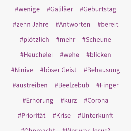
wenige
Galiläer
Geburtstag
zehn Jahre
Antworten
bereit
plötzlich
mehr
Scheune
Heuchelei
wehe
blicken
Ninive
böser Geist
Behausung
austreiben
Beelzebub
Finger
Erhörung
kurz
Corona
Priorität
Krise
Unterkunft
Ohnmacht
Wer war Jesus?