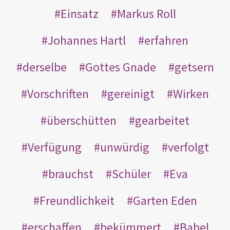
Einsatz
Markus Roll
Johannes Hartl
erfahren
derselbe
Gottes Gnade
getsern
Vorschriften
gereinigt
Wirken
überschütten
gearbeitet
Verfügung
unwürdig
verfolgt
brauchst
Schüler
Eva
Freundlichkeit
Garten Eden
erschaffen
bekümmert
Babel