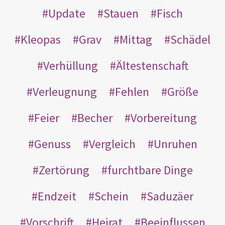
Update
Stauen
Fisch
Kleopas
Grav
Mittag
Schädel
Verhüllung
Ältestenschaft
Verleugnung
Fehlen
Größe
Feier
Becher
Vorbereitung
Genuss
Vergleich
Unruhen
Zertörung
furchtbare Dinge
Endzeit
Schein
Saduzäer
Vorschrift
Heirat
Beeinflussen