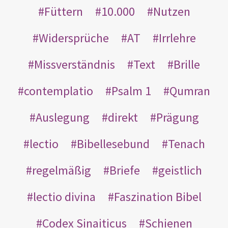
Füttern
10.000
Nutzen
Widersprüche
AT
Irrlehre
Missverständnis
Text
Brille
contemplatio
Psalm 1
Qumran
Auslegung
direkt
Prägung
lectio
Bibellesebund
Tenach
regelmäßig
Briefe
geistlich
lectio divina
Faszination Bibel
Codex Sinaiticus
Schienen