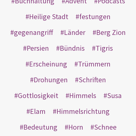
Buchhaltung
Advent
Podcasts
Heilige Stadt
festungen
gegenangriff
Länder
Berg Zion
Persien
Bündnis
Tigris
Erscheinung
Trümmern
Drohungen
Schriften
Gottlosigkeit
Himmels
Susa
Elam
Himmelsrichtung
Bedeutung
Horn
Schnee