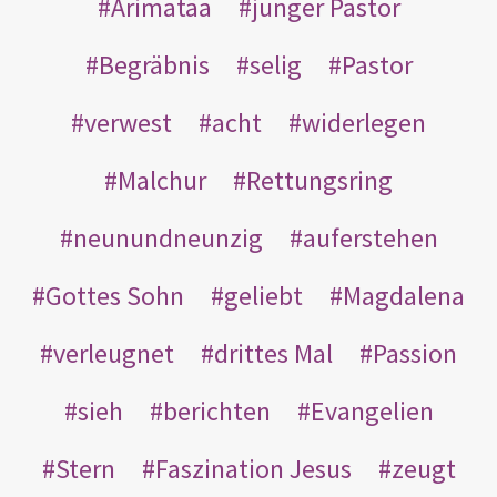
Arimatäa
junger Pastor
Begräbnis
selig
Pastor
verwest
acht
widerlegen
Malchur
Rettungsring
neunundneunzig
auferstehen
Gottes Sohn
geliebt
Magdalena
verleugnet
drittes Mal
Passion
sieh
berichten
Evangelien
Stern
Faszination Jesus
zeugt