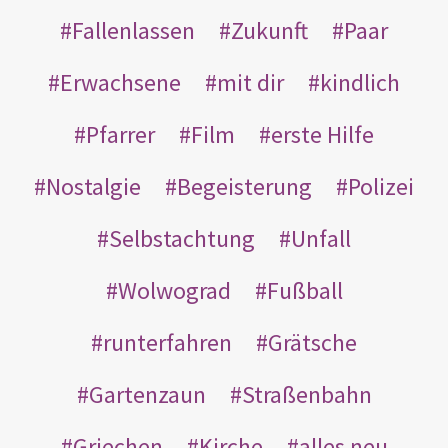
Fallenlassen
Zukunft
Paar
Erwachsene
mit dir
kindlich
Pfarrer
Film
erste Hilfe
Nostalgie
Begeisterung
Polizei
Selbstachtung
Unfall
Wolwograd
Fußball
runterfahren
Grätsche
Gartenzaun
Straßenbahn
Griechen
Kirche
alles neu