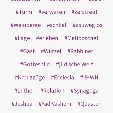
Turm
verwirren
zerstreut
Weinberge
schlief
asuweglos
Lage
erleben
Mefiboschet
Gast
Wurzel
Rabbiner
Gottesbild
jüdische Welt
Kreuzzüge
Ecclesia
JHWH
Luther
Relation
Synagoga
Jeshua
Yad Vashem
Quasten