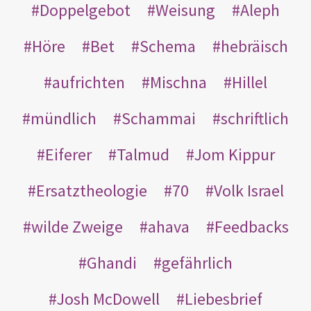
Doppelgebot
Weisung
Aleph
Höre
Bet
Schema
hebräisch
aufrichten
Mischna
Hillel
mündlich
Schammai
schriftlich
Eiferer
Talmud
Jom Kippur
Ersatztheologie
70
Volk Israel
wilde Zweige
ahava
Feedbacks
Ghandi
gefährlich
Josh McDowell
Liebesbrief