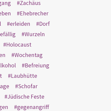
gang
Zachäus
eben
Ehebrecher
l
erleiden
Dorf
efällig
Wurzeln
Holocaust
en
Wochentag
lkohol
Befreiung
t
Laubhütte
tage
Schofar
Jüdische Feste
gen
gegenangriff