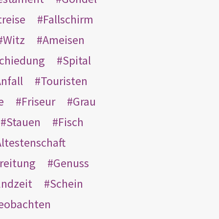
treise
Fallschirm
Witz
Ameisen
schiedung
Spital
nfall
Touristen
e
Friseur
Grau
Stauen
Fisch
ltestenschaft
reitung
Genuss
ndzeit
Schein
eobachten