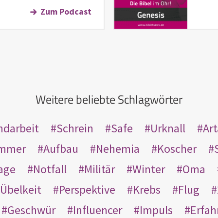
Zum Podcast
Weitere beliebte Schlagwörter
ndarbeit
Schrein
Safe
Urknall
Ar
mmer
Aufbau
Nehemia
Koscher
age
Notfall
Militär
Winter
Oma
Übelkeit
Perspektive
Krebs
Flug
Geschwür
Influencer
Impuls
Erfah