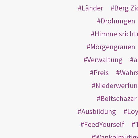
Länder
Berg Zi
Drohungen
Himmelsricht
Morgengrauen
Verwaltung
a
Preis
Wahrs
Niederwerfun
Beltschazar
Ausbildung
Loy
FeedYourself
Wankelmütig