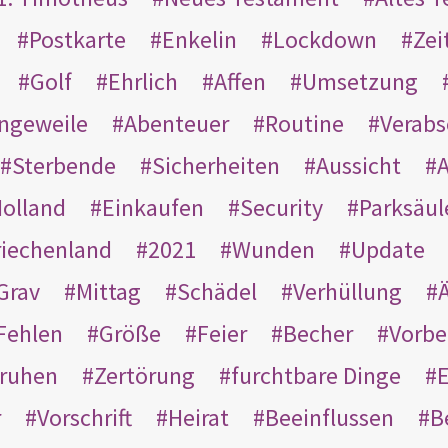
Postkarte
Enkelin
Lockdown
Zei
Golf
Ehrlich
Affen
Umsetzung
ngeweile
Abenteuer
Routine
Verab
Sterbende
Sicherheiten
Aussicht
A
olland
Einkaufen
Security
Parksäul
riechenland
2021
Wunden
Update
Grav
Mittag
Schädel
Verhüllung
Ä
Fehlen
Größe
Feier
Becher
Vorbe
ruhen
Zertörung
furchtbare Dinge
E
r
Vorschrift
Heirat
Beeinflussen
B