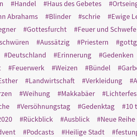
en
Handel
Haus des Gebetes
Ortsein
hn Abrahams
Blinder
schrie
Ewige L
egner
Gottesfurcht
Feuer und Schwefe
schwüren
Aussätzig
Priestern
gottg
Deutschland
Erinnerung
Gedenken
t
Feuerwerk
Weizen
Bündel
Garb
Esther
Landwirtschaft
Verkleidung
A
rzen
Weihung
Makkabäer
Lichterfes
che
Versöhnungstag
Gedenktag
10 
2020
Rückblick
Ausblick
Neue Reihe
dvent
Podcasts
Heilige Stadt
festun