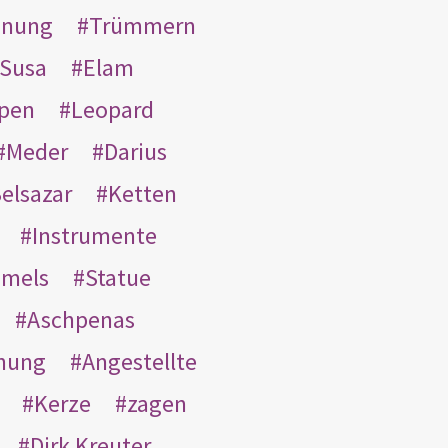
inung
Trümmern
Susa
Elam
pen
Leopard
Meder
Darius
elsazar
Ketten
Instrumente
mmels
Statue
Aschpenas
nung
Angestellte
Kerze
zagen
Dirk Kreuter