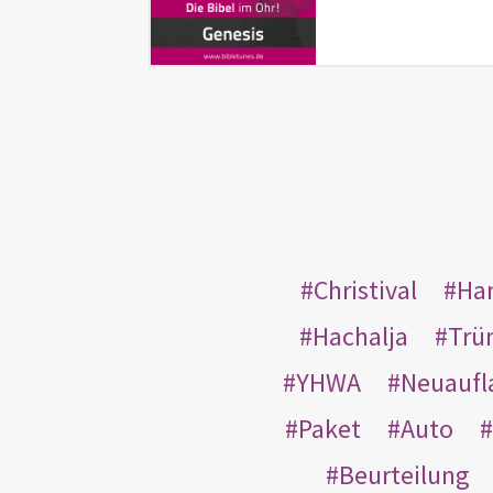
Christival
Ha
Hachalja
Trü
YHWA
Neuaufl
Paket
Auto
Beurteilung