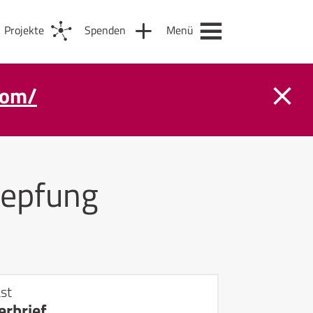
Projekte
Spenden
Menü
com/
epfung
st
rbrief