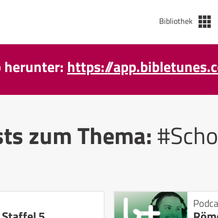
Bibliothek
p herunter:
https://app.bibletunes.
sts zum Thema:
#Scho
Podca
 Staffel 5
Röme