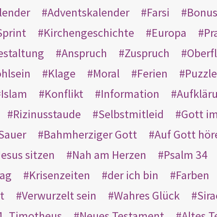
lender
Adventskalender
Farsi
Bonu
Sprint
Kirchengeschichte
Europa
Pr
estaltung
Anspruch
Zuspruch
Oberfl
hlsein
Klage
Moral
Ferien
Puzzle
Islam
Konflikt
Information
Aufklär
Rizinusstaude
Selbstmitleid
Gott i
Sauer
Bahmherziger Gott
Auf Gott hör
Jesus sitzen
Nah am Herzen
Psalm 34
rag
Krisenzeiten
der ich bin
Farben
t
Verwurzelt sein
Wahres Glück
Sir
1. Timotheus
Neues Testament
Altes 