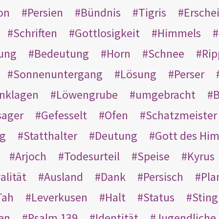
on
Persien
Bündnis
Tigris
Ersche
Schriften
Gottlosigkeit
Himmels
ung
Bedeutung
Horn
Schnee
Rip
Sonnenuntergang
Lösung
Perser
nklagen
Löwengrube
umgebracht
B
ager
Gefesselt
Ofen
Schatzmeister
g
Statthalter
Deutung
Gott des Hi
Arjoch
Todesurteil
Speise
Kyrus
alität
Ausland
Dank
Persisch
Pla
Tah
Leverkusen
Halt
Status
Sting
en
Psalm 139
Identität
Jugendliche