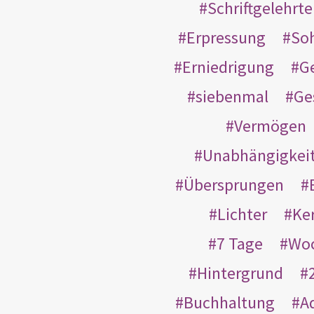
Schriftgelehrt
Erpressung
So
Erniedrigung
G
siebenmal
Ge
Vermögen
Unabhängigkei
Übersprungen
Lichter
Ke
7 Tage
Wo
Hintergrund
Buchhaltung
A