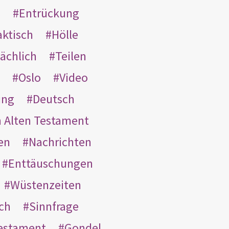
s
Entrückung
aktisch
Hölle
ächlich
Teilen
Oslo
Video
ung
Deutsch
m Alten Testament
en
Nachrichten
Enttäuschungen
Wüstenzeiten
ach
Sinnfrage
Testament
Gondel